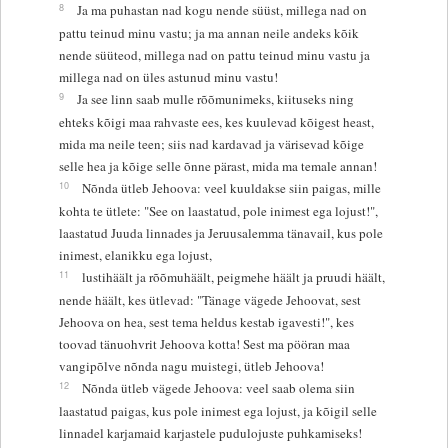
8
Ja ma puhastan nad kogu nende süüst, millega nad on
pattu teinud minu vastu; ja ma annan neile andeks kõik
nende süüteod, millega nad on pattu teinud minu vastu ja
millega nad on üles astunud minu vastu!
9
Ja see linn saab mulle rõõmunimeks, kiituseks ning
ehteks kõigi maa rahvaste ees, kes kuulevad kõigest heast,
mida ma neile teen; siis nad kardavad ja värisevad kõige
selle hea ja kõige selle õnne pärast, mida ma temale annan!
10
Nõnda ütleb Jehoova: veel kuuldakse siin paigas, mille
kohta te ütlete: "See on laastatud, pole inimest ega lojust!",
laastatud Juuda linnades ja Jeruusalemma tänavail, kus pole
inimest, elanikku ega lojust,
11
lustihäält ja rõõmuhäält, peigmehe häält ja pruudi häält,
nende häält, kes ütlevad: "Tänage vägede Jehoovat, sest
Jehoova on hea, sest tema heldus kestab igavesti!", kes
toovad tänuohvrit Jehoova kotta! Sest ma pööran maa
vangipõlve nõnda nagu muistegi, ütleb Jehoova!
12
Nõnda ütleb vägede Jehoova: veel saab olema siin
laastatud paigas, kus pole inimest ega lojust, ja kõigil selle
linnadel karjamaid karjastele pudulojuste puhkamiseks!