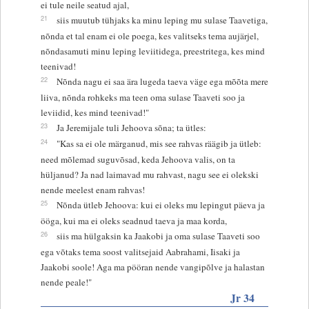
ei tule neile seatud ajal,
21
siis muutub tühjaks ka minu leping mu sulase Taavetiga,
nõnda et tal enam ei ole poega, kes valitseks tema aujärjel,
nõndasamuti minu leping leviitidega, preestritega, kes mind
teenivad!
22
Nõnda nagu ei saa ära lugeda taeva väge ega mõõta mere
liiva, nõnda rohkeks ma teen oma sulase Taaveti soo ja
leviidid, kes mind teenivad!"
23
Ja Jeremijale tuli Jehoova sõna; ta ütles:
24
"Kas sa ei ole märganud, mis see rahvas räägib ja ütleb:
need mõlemad suguvõsad, keda Jehoova valis, on ta
hüljanud? Ja nad laimavad mu rahvast, nagu see ei olekski
nende meelest enam rahvas!
25
Nõnda ütleb Jehoova: kui ei oleks mu lepingut päeva ja
ööga, kui ma ei oleks seadnud taeva ja maa korda,
26
siis ma hülgaksin ka Jaakobi ja oma sulase Taaveti soo
ega võtaks tema soost valitsejaid Aabrahami, Iisaki ja
Jaakobi soole! Aga ma pööran nende vangipõlve ja halastan
nende peale!"
Jr 34