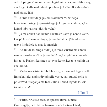
selle lepingu sõnu, mille nad tegid minu ees, ma talitan nagu
vasikaga, kelle nad raiusid pooleks ja kelle tükkide vahelt
nad käisid läbi -
19
Juuda vürstidega ja Jeruusalemma vürstidega,
hoovkondlastega ja preestritega ja kogu maa rahvaga, kes
käisid läbi vasika tükkide vahelt -
20
ja ma annan nad nende vaenlaste kätte ja nende kätte,
kes püüavad nende hinge; ja nende laibad jäävad roaks
taeva lindudele ja maa loomadele!
21
Ka Juuda kuninga Sidkija ja tema vürstid ma annan
nende vaenlaste kätte ja nende kätte, kes püüavad nende
hinge, ja Paabeli kuninga sõjaväe kätte, kes teie kallalt on
ära läinud.
22
Vaata, ma käsin, ütleb Jehoova, ja toon nad tagasi selle
linna kallale; nad sõdivad selle vastu, vallutavad selle ja
põletavad tulega; ja ma teen Juuda linnad lagedaks, kus
ükski ei ela!"
1Tm 1
1
Paulus, Kristuse Jeesuse apostel Jumala, meie
Õnnistegija, ja Kristuse Jeesuse, meie lootuse käsul,