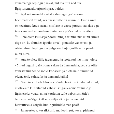
vanematega lepingu päeval, mil ma tõin nad ära
Egiptusemaalt, orjusekojast, öeldes:
14
igal seitsmendal aastal vabastagu igaüks oma
heebrealasest vend, kes enese sulle on müünud; kui ta sind
on teeninud kuus aastat, siis lase ta enese juurest vabaks; aga
teie vanemad ei kuulanud mind ega pööranud oma kõrva.
15
Teie olete küll äsja pöördunud ja teinud, mis minu silmis
õige on, kuulutades igaüks oma ligimesele vabastust, ja
olete teinud lepingu mu palge ees kojas, millele on pandud
minu nimi.
16
Aga te olete jälle taganenud ja teotanud mu nime: olete
võtnud tagasi igaüks oma sulase ja ümmardaja, keda te olite
vabastanud nende soovi kohaselt, ja olete neid sundinud
olema teile sulaseiks ja ümmardajaiks!
17
Seepärast ütleb Jehoova nõnda: te ei ole kuulanud mind,
et oleksite kuulutanud vabastust igaüks oma vennale ja
ligimesele; vaata, mina kuulutan teile vabastust, ütleb
Jehoova, mõõga, katku ja nälja kätte ja panen teid
hirmutuseks kõigile kuningriikidele maa peal!
18
Ja meestega, kes rikkusid mu lepingut, kes ei pidanud