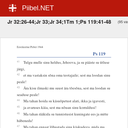
Piibel.NET
Jr 32:26-44;Jr 33;Jr 34;1Tm 1;Ps 119:41-48
(95 vas
Eestikeelne Piibel 1968
Ps 119
41
Tulgu mulle sinu heldus, Jehoova, ja su pääste su ütluse
järgi,
42
et ma vastaksin sõna oma teotajaile; sest ma loodan sinu
peale!
43
Ära kisu ilmaski mu suust ära tõesõna, sest ma loodan su
seaduse peale!
44
Ma tahan hoida su käsuõpetust alati, ikka ja igavesti,
45
ja avaruses käia, sest ma nõuan sinu korraldusi!
46
Ma tahan rääkida su tunnistusist kuningate ees ja mitte
häbeneda!
47
Ma tahan ennast lõbustada sinu käskudega, mida ma