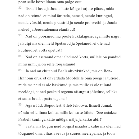
pean selle kõrvaldama oma palge eest
32
Iisraeli laste ja Juuda laste kõige kurjuse pärast, mida
nad on teinud, et mind ärritada, nemad, nende kuningad,
nende vürstid, nende preestrid ja nende prohvetid, ja Juuda
mehed ja Jeruusalemma elanikud!
33
Nad on pööranud mu poole kuklataguse, aga mitte nägu;
ja kuigi ma olen neid õpetanud ja õpetanud, ei ole nad
kuulnud, et võtta õpetust!
34
Nad on asetanud oma jäledused kotta, millele on pandud
minu nimi, ja on selle roojastanud!
35
Ja nad on ehitanud Baali ohvrikünkad, mis on Ben-
Hinnomi orus, et ohverdada Moolokile oma poegi ja tütreid,
mida ma neid ei ole käskinud ja mis mulle ei ole tulnud
meeldegi, et nad peaksid tegema niisugust jõledust, selleks
et saata Juudat pattu tegema!
36
Aga nüüd, tõepoolest, ütleb Jehoova, Iisraeli Jumal,
nõnda selle linna kohta, mille kohta te ütlete: "See antakse
Paabeli kuninga kätte mõõga, nälja ja katku abil!":
37
vaata, ma kogun neid kõigist maadest, kuhu ma olen nad
tõuganud oma vihas, raevus ja suures meelepahas, ja toon