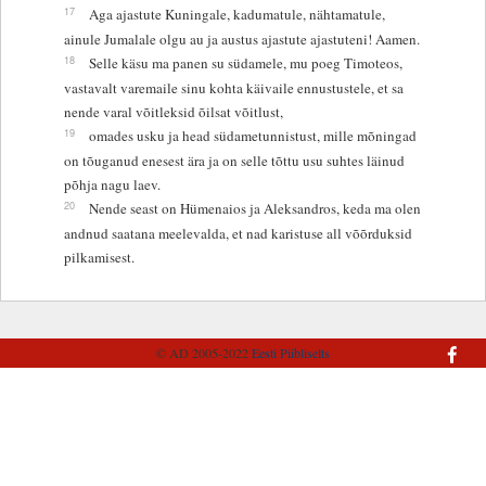
17
Aga ajastute Kuningale, kadumatule, nähtamatule,
ainule Jumalale olgu au ja austus ajastute ajastuteni! Aamen.
18
Selle käsu ma panen su südamele, mu poeg Timoteos,
vastavalt varemaile sinu kohta käivaile ennustustele, et sa
nende varal võitleksid õilsat võitlust,
19
omades usku ja head südametunnistust, mille mõningad
on tõuganud enesest ära ja on selle tõttu usu suhtes läinud
põhja nagu laev.
20
Nende seast on Hümenaios ja Aleksandros, keda ma olen
andnud saatana meelevalda, et nad karistuse all võõrduksid
pilkamisest.
© AD 2005-2022
Eesti Piibliselts