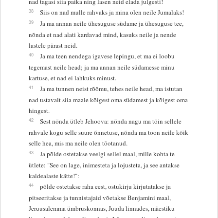
nad tagasi siia paika ning lasen neid elada julgesti!
38
Siis on nad mulle rahvaks ja mina olen neile Jumalaks!
39
Ja ma annan neile ühesuguse südame ja ühesuguse tee,
nõnda et nad alati kardavad mind, kasuks neile ja nende
lastele pärast neid.
40
Ja ma teen nendega igavese lepingu, et ma ei loobu
tegemast neile head; ja ma annan neile südamesse minu
kartuse, et nad ei lahkuks minust.
41
Ja ma tunnen neist rõõmu, tehes neile head, ma istutan
nad ustavalt siia maale kõigest oma südamest ja kõigest oma
hingest.
42
Sest nõnda ütleb Jehoova: nõnda nagu ma tõin sellele
rahvale kogu selle suure õnnetuse, nõnda ma toon neile kõik
selle hea, mis ma neile olen tõotanud.
43
Ja põlde ostetakse veelgi sellel maal, mille kohta te
ütlete: "See on lage, inimesteta ja lojusteta, ja see antakse
kaldealaste kätte!":
44
põlde ostetakse raha eest, ostukirju kirjutatakse ja
pitseeritakse ja tunnistajaid võetakse Benjamini maal,
Jeruusalemma ümbruskonnas, Juuda linnades, mäestiku