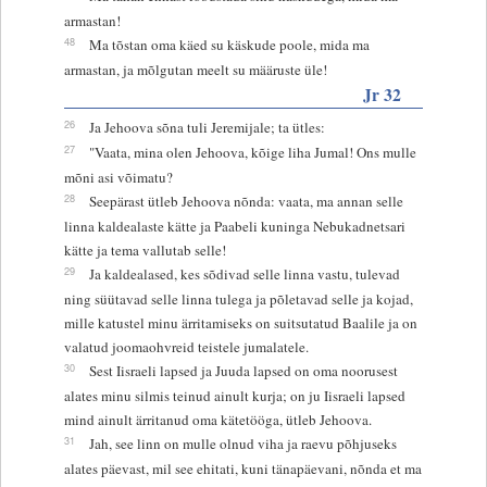
armastan!
48
Ma tõstan oma käed su käskude poole, mida ma
armastan, ja mõlgutan meelt su määruste üle!
Jr 32
26
Ja Jehoova sõna tuli Jeremijale; ta ütles:
27
"Vaata, mina olen Jehoova, kõige liha Jumal! Ons mulle
mõni asi võimatu?
28
Seepärast ütleb Jehoova nõnda: vaata, ma annan selle
linna kaldealaste kätte ja Paabeli kuninga Nebukadnetsari
kätte ja tema vallutab selle!
29
Ja kaldealased, kes sõdivad selle linna vastu, tulevad
ning süütavad selle linna tulega ja põletavad selle ja kojad,
mille katustel minu ärritamiseks on suitsutatud Baalile ja on
valatud joomaohvreid teistele jumalatele.
30
Sest Iisraeli lapsed ja Juuda lapsed on oma noorusest
alates minu silmis teinud ainult kurja; on ju Iisraeli lapsed
mind ainult ärritanud oma kätetööga, ütleb Jehoova.
31
Jah, see linn on mulle olnud viha ja raevu põhjuseks
alates päevast, mil see ehitati, kuni tänapäevani, nõnda et ma