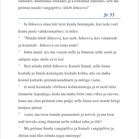
linnades, madalmaa linnades ja Lõunamaa linnades, sest ma
pööran nende vangipõlve, ütleb Jehoova!"
Jr 33
1
Ja Jehoova sõna tuli teist korda Jeremijale, kui teda veel
kinni peeti vahtkonnaõues; ta ütles:
2
"Nõnda ütleb Jehoova, kes teeb, Jehoova, kes valmistab
ja kinnitab - Jehoova on tema nimi!:
3
hüüa mind, siis ma vastan sulle ja ilmutan sulle suuri ja
salajasi asju, mida sa ei tea!
4
Sest nõnda ütleb Jehoova, Iisraeli Jumal, selle linna
kodade ja Juuda kuningate kodade kohta, mis on maha
kistud kaitseks piiramisseadmete ja mõõga vastu,
5
et neid kasutada võitluses kaldealastega ja et neid täita
inimeste laipadega, keda ma maha löön oma vihas ja raevus,
kuna ma olen peitnud oma palge selle linna eest nende kõigi
kurjuse pärast:
6
vaata, ma toon temale paranemist ja tervist, ja ma teen
nad terveks ning ilmutan neile rohket rahu ja tõtt!
7
Ma pööran Juuda vangipõlve ja Iisraeli vangipõlve ja
ehitan nad üles nõnda nagu muistegi!