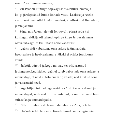
need sõnad Jeruusalemmas,
7
kui Paabeli kuninga sõjavägi sõdis Jeruusalemma ja
kõigi järelejäänud Juuda linnade vastu, Laakise ja Aseka
vastu, sest need olid Juuda linnadest, kindlustatud linnadest,
järele jäänud.
8
Sõna, mis Jeremijale tuli Jehoovalt, pärast seda kui
kuningas Sidkija oli teinud lepingu kogu Jeruusalemmas
oleva rahvaga, et kuulutada neile vabastust:
9
igaüks pidi vabastama oma sulase ja ümmardaja,
heebrealase ja heebrealanna, et ükski ei orjaks juuti, oma
venda!
10
Ja kõik vürstid ja kogu rahvas, kes olid astunud
lepingusse, kuulsid, et igaühel tuleb vabastada oma sulane ja
ümmardaja, et neid ei tohi enam orjastada; nad kuulsid sõna
ja vabastasid need.
11
Aga hiljemini nad taganesid ja võtsid tagasi sulased ja
ümmardajad, keda nad olid vabastanud, ja sundisid neid taas
sulaseiks ja ümmardajaiks.
12
Siis tuli Jehoovalt Jeremijale Jehoova sõna; ta ütles:
13
"Nõnda ütleb Jehoova, Iisraeli Jumal: mina tegin teie