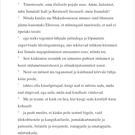
2
Timoteosele, oma tõelisele pojale usus. Armu, halastust,
rahu Jumalalt Isalt ja Kristuselt Jeesuselt, meie Issandalt!
3
Nõnda kuidas ma Makedooniasse minnes sind õhutasin
jääma kauemaks Efesosse, et mõningaid manitseda, et nad ei
õpetaks teisiti
4
ega teeks tegemist tühjade juttudega ja lõpmatute
suguvõsade üleslugemistega, mis tekitavad rohkem küsimusi
kui Jumala majapidamisest arusaamist usus, nõnda tee.
5
Sest käskimise eesmärk on armastus puhtast südamest ja
heast südametunnistusest ja silmakirjatsematust usust.
6
Neist on mõned ära taganenud ja kaldunud kõrvale tühja
kõne poole,
7
tahtes olla käsuõpetajad, kuigi nad ei mõista seda, mida
nad räägivad, ega seda, mida nad kindlasti väidavad.
8
Me ju teame, et käsk on hea, kui keegi seda käsitleb käsu
kohaselt
9
ja peab meeles, et käsku pole seatud õigele, vaid
ülekohtustele ja kangekaelseile, jumalakartmatuile ja
patustele, õelatele ja roojastele, isatapjaile ja ematapjaile,
mõrtsukaile,