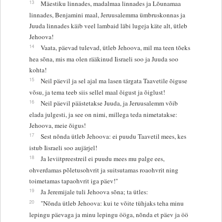
13
Mäestiku linnades, madalmaa linnades ja Lõunamaa
linnades, Benjamini maal, Jeruusalemma ümbruskonnas ja
Juuda linnades käib veel lambaid läbi lugeja käte alt, ütleb
Jehoova!
14
Vaata, päevad tulevad, ütleb Jehoova, mil ma teen tõeks
hea sõna, mis ma olen rääkinud Iisraeli soo ja Juuda soo
kohta!
15
Neil päevil ja sel ajal ma lasen tärgata Taavetile õiguse
võsu, ja tema teeb siis sellel maal õigust ja õiglust!
16
Neil päevil päästetakse Juuda, ja Jeruusalemm võib
elada julgesti, ja see on nimi, millega teda nimetatakse:
Jehoova, meie õigus!
17
Sest nõnda ütleb Jehoova: ei puudu Taavetil mees, kes
istub Iisraeli soo aujärjel!
18
Ja leviitpreestreil ei puudu mees mu palge ees,
ohverdamas põletusohvrit ja suitsutamas roaohvrit ning
toimetamas tapaohvrit iga päev!"
19
Ja Jeremijale tuli Jehoova sõna; ta ütles:
20
"Nõnda ütleb Jehoova: kui te võite tühjaks teha minu
lepingu päevaga ja minu lepingu ööga, nõnda et päev ja öö