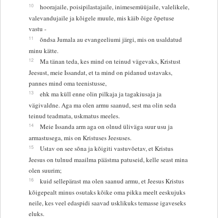
10
hoorajaile, poisipilastajaile, inimesemüüjaile, valelikele,
valevandujaile ja kõigele muule, mis käib õige õpetuse
vastu -
11
õndsa Jumala au evangeeliumi järgi, mis on usaldatud
minu kätte.
12
Ma tänan teda, kes mind on teinud vägevaks, Kristust
Jeesust, meie Issandat, et ta mind on pidanud ustavaks,
pannes mind oma teenistusse,
13
ehk ma küll enne olin pilkaja ja tagakiusaja ja
vägivaldne. Aga ma olen armu saanud, sest ma olin seda
teinud teadmata, uskmatus meeles.
14
Meie Issanda arm aga on olnud üliväga suur usu ja
armastusega, mis on Kristuses Jeesuses.
15
Ustav on see sõna ja kõigiti vastuvõetav, et Kristus
Jeesus on tulnud maailma päästma patuseid, kelle seast mina
olen suurim;
16
kuid sellepärast ma olen saanud armu, et Jeesus Kristus
kõigepealt minus osutaks kõike oma pikka meelt eeskujuks
neile, kes veel edaspidi saavad usklikuks temasse igaveseks
eluks.