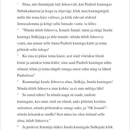
1
Sõna, mis Jeremijale tuli Jehoovalt, kui Paabeli kuningas
Nebukadnetsar ja kogu ta sõjavägi, kõik maa kuningriigid,
mille üle tema käsi valitses, ja kõik rahvad sõdisid
Jeruusalemma ja kõigi selle linnade vastu; ta ütles:
2
"Nõnda ütleb Jehoova, Iisraeli Jumal: mine ja räägi Juuda
kuninga Sidkijaga ja ütle temale: nõnda ütleb Jehoova:
vaata, ma annan selle linna Paabeli kuninga kätte ja tema
põletab selle tulega!
3
Ka sina ei pääse tema käest, sest sind võetakse tõesti
kinni ja antakse tema kätte; sina saad Paabeli kuningat näha
silmast silma ja tema räägib sinuga suust suhu ning sa lähed
Paabelisse!
4
Kummatigi kuule Jehoova sõna, Sidkija, Juuda kuningas!
Nõnda ütleb Jehoova sinu kohta: sa ei sure mõõga läbi!
5
Sa sured rahus! Ja nõnda nagu su isade, endiste
kuningate, kes enne sind on olnud, auks põletati koolnu-
suitsutusi, nõnda põletatakse sinugi auks, ja "Oh Issand!"-
nõnda leinatakse sindki! Sest mina ise olen öelnud selle
sõna, ütleb Jehoova."
6
Ja prohvet Jeremija rääkis Juuda kuningale Sidkijale kõik