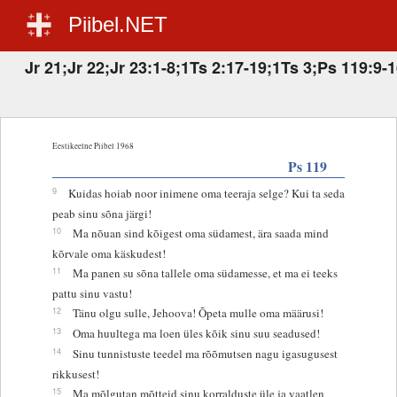
Piibel.NET
Jr 21;Jr 22;Jr 23:1-8;1Ts 2:17-19;1Ts 3;Ps 119:9-
Eestikeelne Piibel 1968
Ps 119
9
Kuidas hoiab noor inimene oma teeraja selge? Kui ta seda
peab sinu sõna järgi!
10
Ma nõuan sind kõigest oma südamest, ära saada mind
kõrvale oma käskudest!
11
Ma panen su sõna tallele oma südamesse, et ma ei teeks
pattu sinu vastu!
12
Tänu olgu sulle, Jehoova! Õpeta mulle oma määrusi!
13
Oma huultega ma loen üles kõik sinu suu seadused!
14
Sinu tunnistuste teedel ma rõõmutsen nagu igasugusest
rikkusest!
15
Ma mõlgutan mõtteid sinu korralduste üle ja vaatlen