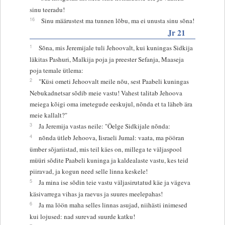
sinu teeradu!
16
Sinu määrustest ma tunnen lõbu, ma ei unusta sinu sõna!
Jr 21
1
Sõna, mis Jeremijale tuli Jehoovalt, kui kuningas Sidkija
läkitas Pashuri, Malkija poja ja preester Sefanja, Maaseja
poja temale ütlema:
2
"Küsi ometi Jehoovalt meile nõu, sest Paabeli kuningas
Nebukadnetsar sõdib meie vastu! Vahest talitab Jehoova
meiega kõigi oma imetegude eeskujul, nõnda et ta läheb ära
meie kallalt?"
3
Ja Jeremija vastas neile: "Öelge Sidkijale nõnda:
4
nõnda ütleb Jehoova, Iisraeli Jumal: vaata, ma pööran
ümber sõjariistad, mis teil käes on, millega te väljaspool
müüri sõdite Paabeli kuninga ja kaldealaste vastu, kes teid
piiravad, ja kogun need selle linna keskele!
5
Ja mina ise sõdin teie vastu väljasirutatud käe ja vägeva
käsivarrega vihas ja raevus ja suures meelepahas!
6
Ja ma löön maha selles linnas asujad, niihästi inimesed
kui lojused: nad surevad suurde katku!