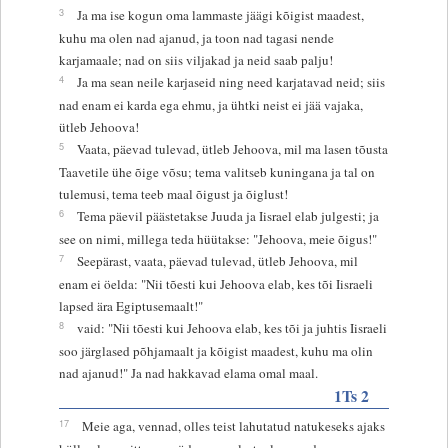
3
Ja ma ise kogun oma lammaste jäägi kõigist maadest,
kuhu ma olen nad ajanud, ja toon nad tagasi nende
karjamaale; nad on siis viljakad ja neid saab palju!
4
Ja ma sean neile karjaseid ning need karjatavad neid; siis
nad enam ei karda ega ehmu, ja ühtki neist ei jää vajaka,
ütleb Jehoova!
5
Vaata, päevad tulevad, ütleb Jehoova, mil ma lasen tõusta
Taavetile ühe õige võsu; tema valitseb kuningana ja tal on
tulemusi, tema teeb maal õigust ja õiglust!
6
Tema päevil päästetakse Juuda ja Iisrael elab julgesti; ja
see on nimi, millega teda hüütakse: "Jehoova, meie õigus!"
7
Seepärast, vaata, päevad tulevad, ütleb Jehoova, mil
enam ei öelda: "Nii tõesti kui Jehoova elab, kes tõi Iisraeli
lapsed ära Egiptusemaalt!"
8
vaid: "Nii tõesti kui Jehoova elab, kes tõi ja juhtis Iisraeli
soo järglased põhjamaalt ja kõigist maadest, kuhu ma olin
nad ajanud!" Ja nad hakkavad elama omal maal.
1Ts 2
17
Meie aga, vennad, olles teist lahutatud natukeseks ajaks