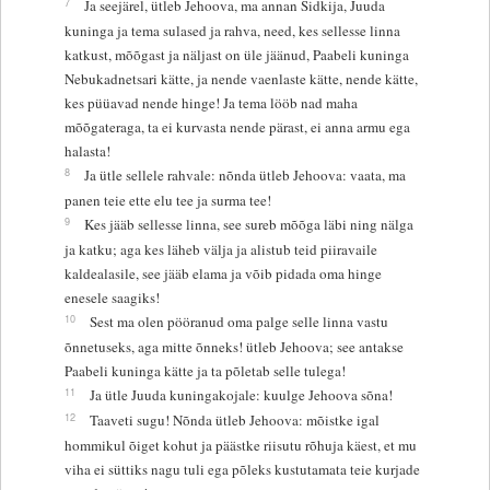
7
Ja seejärel, ütleb Jehoova, ma annan Sidkija, Juuda
kuninga ja tema sulased ja rahva, need, kes sellesse linna
katkust, mõõgast ja näljast on üle jäänud, Paabeli kuninga
Nebukadnetsari kätte, ja nende vaenlaste kätte, nende kätte,
kes püüavad nende hinge! Ja tema lööb nad maha
mõõgateraga, ta ei kurvasta nende pärast, ei anna armu ega
halasta!
8
Ja ütle sellele rahvale: nõnda ütleb Jehoova: vaata, ma
panen teie ette elu tee ja surma tee!
9
Kes jääb sellesse linna, see sureb mõõga läbi ning nälga
ja katku; aga kes läheb välja ja alistub teid piiravaile
kaldealasile, see jääb elama ja võib pidada oma hinge
enesele saagiks!
10
Sest ma olen pööranud oma palge selle linna vastu
õnnetuseks, aga mitte õnneks! ütleb Jehoova; see antakse
Paabeli kuninga kätte ja ta põletab selle tulega!
11
Ja ütle Juuda kuningakojale: kuulge Jehoova sõna!
12
Taaveti sugu! Nõnda ütleb Jehoova: mõistke igal
hommikul õiget kohut ja päästke riisutu rõhuja käest, et mu
viha ei süttiks nagu tuli ega põleks kustutamata teie kurjade