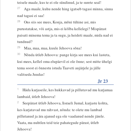
teisele maale, kus te ei ole sündinud, ja te surete seal!
27
Aga maale, kuhu nende hing igatseb tagasi minna, sinna
nad tagasi ei saa!
28
Ons siis see mees, Konja, mõni tühine asi, mis
purustatakse, või astja, mis ei kõlba kellelegi? Mispärast
paisati minema tema ja ta sugu, ja heideti maale, mida nad ei
tundnud?
29
Maa, maa, maa, kuule Jehoova sõna!
30
Nõnda ütleb Jehoova: pange kirja see mees kui lasteta,
kui mees, kellel oma elupäevil ei ole õnne; sest mitte ühelgi
tema soost ei õnnestu istuda Taaveti aujärjele ja jälle
valitseda Juudas!
Jr 23
1
Häda karjaseile, kes hukkavad ja pillutavad mu karjamaa
lambaid, ütleb Jehoova!
2
Seepärast ütleb Jehoova, Iisraeli Jumal, karjaste kohta,
kes karjatavad mu rahvast, nõnda: te olete mu lambad
pillutanud ja ära ajanud ega ole vaadanud nende järele.
Vaata, ma nuhtlen teid teie pahategude pärast, ütleb
Jehoova!