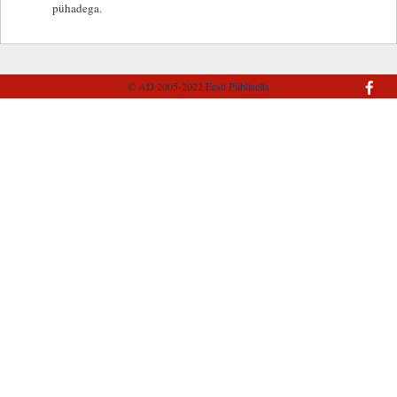
pühadega.
© AD 2005-2022
Eesti Piibliselts