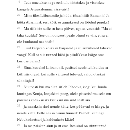
19
Teda maetakse nagu eeslit, lohistatakse ja visatakse
kaugele Jeruusalemma väravaist!
20
Mine üles Liibanonile ja hüüa, tõsta häält Baasanis! Ja
hüüa Abarimist, sest kõik su armukesed on löödud puruks!
21
Ma rääkisin sulle su heas põlves, aga sa vastasid: "Ma ei
taha kuulda!" See on noorusest peale olnud su viis, et sa ei
ole kuulanud mu häält!
22
Tuul karjatab kõiki su karjaseid ja su armukesed lähevad
vangi! Küll sa siis tunned häbi ja piinlikkust kõige oma
kurjuse pärast!
23
Sina, kes elad Liibanonil, pesitsed seedritel, kuidas sa
küll siis oigad, kui sulle väitused tulevad, valud otsekui
sünnitajal!
24
Nii tõesti kui ma elan, ütleb Jehoova, isegi kui Juuda
kuningas Konja, Joojakimi poeg, oleks pitserisõrmuseks mu
paremas käes - siiski kisuksin ma sind sealt ära
25
ja annaksin sind nende kätte, kes püüavad su hinge, ja
nende kätte, kelle ees sa hirmu tunned: Paabeli kuninga
Nebukadnetsari ja kaldealaste kätte!
26
Ja ma paiskan sinu ja su ema, kes sind on sünnitanud,