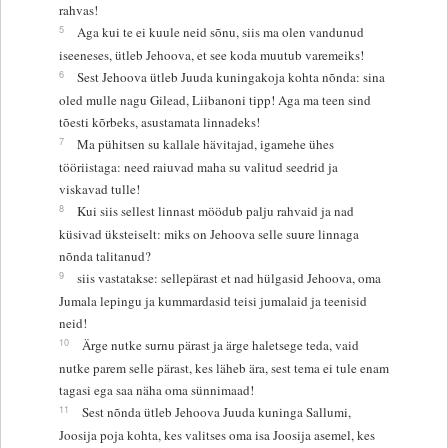
rahvas!
5
Aga kui te ei kuule neid sõnu, siis ma olen vandunud
iseeneses, ütleb Jehoova, et see koda muutub varemeiks!
6
Sest Jehoova ütleb Juuda kuningakoja kohta nõnda: sina
oled mulle nagu Gilead, Liibanoni tipp! Aga ma teen sind
tõesti kõrbeks, asustamata linnadeks!
7
Ma pühitsen su kallale hävitajad, igamehe ühes
tööriistaga: need raiuvad maha su valitud seedrid ja
viskavad tulle!
8
Kui siis sellest linnast möödub palju rahvaid ja nad
küsivad üksteiselt: miks on Jehoova selle suure linnaga
nõnda talitanud?
9
siis vastatakse: sellepärast et nad hülgasid Jehoova, oma
Jumala lepingu ja kummardasid teisi jumalaid ja teenisid
neid!
10
Ärge nutke surnu pärast ja ärge haletsege teda, vaid
nutke parem selle pärast, kes läheb ära, sest tema ei tule enam
tagasi ega saa näha oma sünnimaad!
11
Sest nõnda ütleb Jehoova Juuda kuninga Sallumi,
Joosija poja kohta, kes valitses oma isa Joosija asemel, kes