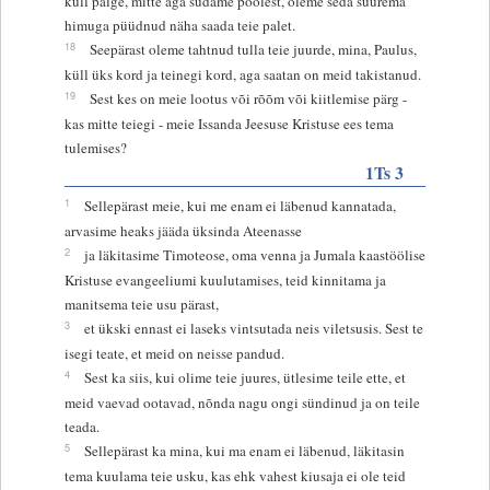
küll palge, mitte aga südame poolest, oleme seda suurema
himuga püüdnud näha saada teie palet.
18
Seepärast oleme tahtnud tulla teie juurde, mina, Paulus,
küll üks kord ja teinegi kord, aga saatan on meid takistanud.
19
Sest kes on meie lootus või rõõm või kiitlemise pärg -
kas mitte teiegi - meie Issanda Jeesuse Kristuse ees tema
tulemises?
1Ts 3
1
Sellepärast meie, kui me enam ei läbenud kannatada,
arvasime heaks jääda üksinda Ateenasse
2
ja läkitasime Timoteose, oma venna ja Jumala kaastöölise
Kristuse evangeeliumi kuulutamises, teid kinnitama ja
manitsema teie usu pärast,
3
et ükski ennast ei laseks vintsutada neis viletsusis. Sest te
isegi teate, et meid on neisse pandud.
4
Sest ka siis, kui olime teie juures, ütlesime teile ette, et
meid vaevad ootavad, nõnda nagu ongi sündinud ja on teile
teada.
5
Sellepärast ka mina, kui ma enam ei läbenud, läkitasin
tema kuulama teie usku, kas ehk vahest kiusaja ei ole teid