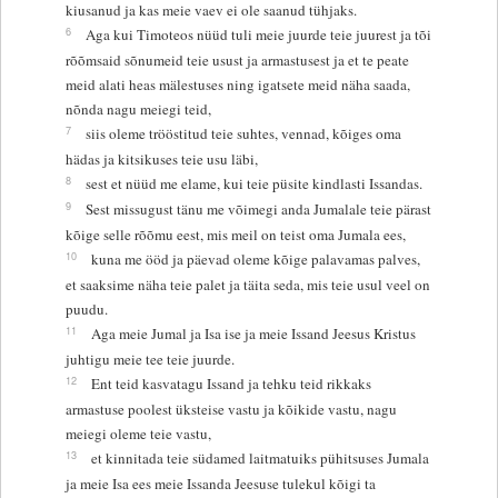
kiusanud ja kas meie vaev ei ole saanud tühjaks.
6
Aga kui Timoteos nüüd tuli meie juurde teie juurest ja tõi
rõõmsaid sõnumeid teie usust ja armastusest ja et te peate
meid alati heas mälestuses ning igatsete meid näha saada,
nõnda nagu meiegi teid,
7
siis oleme trööstitud teie suhtes, vennad, kõiges oma
hädas ja kitsikuses teie usu läbi,
8
sest et nüüd me elame, kui teie püsite kindlasti Issandas.
9
Sest missugust tänu me võimegi anda Jumalale teie pärast
kõige selle rõõmu eest, mis meil on teist oma Jumala ees,
10
kuna me ööd ja päevad oleme kõige palavamas palves,
et saaksime näha teie palet ja täita seda, mis teie usul veel on
puudu.
11
Aga meie Jumal ja Isa ise ja meie Issand Jeesus Kristus
juhtigu meie tee teie juurde.
12
Ent teid kasvatagu Issand ja tehku teid rikkaks
armastuse poolest üksteise vastu ja kõikide vastu, nagu
meiegi oleme teie vastu,
13
et kinnitada teie südamed laitmatuiks pühitsuses Jumala
ja meie Isa ees meie Issanda Jeesuse tulekul kõigi ta