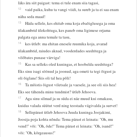
läks ära siit paigast: tema ei tule enam siia tagasi,
12
vaid paika, kuhu ta vangi viidi, ta sureb ja ta ei saa enam
näha seda maad!
13
Häda sellele, kes ehitab oma koja ebaõiglusega ja oma
ülakambrid ülekohtuga, kes paneb oma ligimese orjama
palgata ega anna temale ta tasu,
14
kes ütleb: ma ehitan enesele ruumika koja, avarad
ülakambrid, raiudes aknad, vooderdades seedritega ja
võõbates punase värviga!
15
Kas sa selleks oled kuningas, et hoobelda seedritega?
Eks sinu isagi söönud ja joonud, aga ometi ta tegi õigust ja
oli õiglane! Siis oli tal hea põli!
16
Ta mõistis õigust viletsale ja vaesele, ja see oli siis hea!
Eks see tähenda minu tundmist? ütleb Jehoova.
17
Aga sinu silmad ja su süda ei näe muud kui omakasu,
kuidas valada süütut verd ning teostada vägivalda ja survet!
18
Sellepärast ütleb Jehoova Juuda kuninga Joojakimi,
Joosija poja kohta nõnda: Tema pärast ei leinata: "Oh, mu
vend!" või: "Oh, õde!" Tema pärast ei leinata: "Oh, isand!"
või: "Oh, kõrgeausus!"