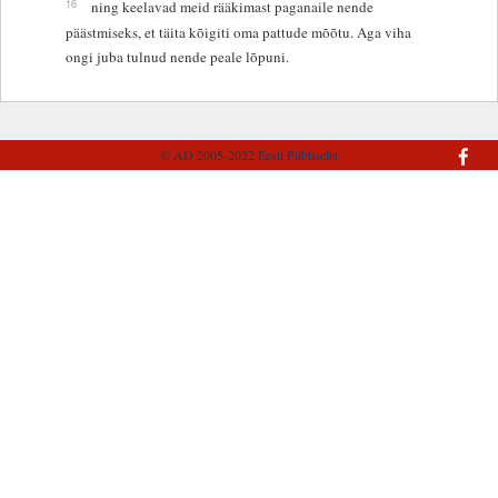
16
ning keelavad meid rääkimast paganaile nende
päästmiseks, et täita kõigiti oma pattude mõõtu. Aga viha
ongi juba tulnud nende peale lõpuni.
© AD 2005-2022
Eesti Piibliselts