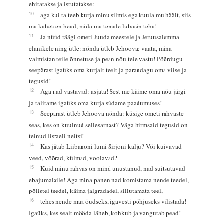
ehitatakse ja istutatakse:
10
aga kui ta teeb kurja minu silmis ega kuula mu häält, siis
ma kahetsen head, mida ma temale lubasin teha!
11
Ja nüüd räägi ometi Juuda meestele ja Jeruusalemma
elanikele ning ütle: nõnda ütleb Jehoova: vaata, mina
valmistan teile õnnetuse ja pean nõu teie vastu! Pöördugu
seepärast igaüks oma kurjalt teelt ja parandagu oma viise ja
tegusid!
12
Aga nad vastavad: asjata! Sest me käime oma nõu järgi
ja talitame igaüks oma kurja südame paadumuses!
13
Seepärast ütleb Jehoova nõnda: küsige ometi rahvaste
seas, kes on kuulnud sellesarnast? Väga hirmsaid tegusid on
teinud Iisraeli neitsi!
14
Kas jätab Liibanoni lumi Sirjoni kalju? Või kuivavad
veed, võõrad, külmad, voolavad?
15
Kuid minu rahvas on mind unustanud, nad suitsutavad
ebajumalaile! Aga mina panen nad komistama nende teedel,
põlistel teedel, käima jalgradadel, sillutamata teel,
16
tehes nende maa õudseks, igavesti põhjuseks vilistada!
Igaüks, kes sealt mööda läheb, kohkub ja vangutab pead!