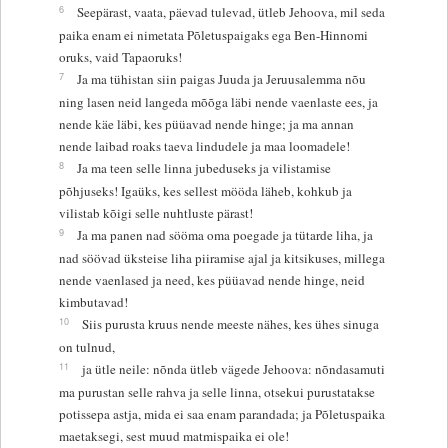
6
Seepärast, vaata, päevad tulevad, ütleb Jehoova, mil seda
paika enam ei nimetata Põletuspaigaks ega Ben-Hinnomi
oruks, vaid Tapaoruks!
7
Ja ma tühistan siin paigas Juuda ja Jeruusalemma nõu
ning lasen neid langeda mõõga läbi nende vaenlaste ees, ja
nende käe läbi, kes püüavad nende hinge; ja ma annan
nende laibad roaks taeva lindudele ja maa loomadele!
8
Ja ma teen selle linna jubeduseks ja vilistamise
põhjuseks! Igaüks, kes sellest mööda läheb, kohkub ja
vilistab kõigi selle nuhtluste pärast!
9
Ja ma panen nad sööma oma poegade ja tütarde liha, ja
nad söövad üksteise liha piiramise ajal ja kitsikuses, millega
nende vaenlased ja need, kes püüavad nende hinge, neid
kimbutavad!
10
Siis purusta kruus nende meeste nähes, kes ühes sinuga
on tulnud,
11
ja ütle neile: nõnda ütleb vägede Jehoova: nõndasamuti
ma purustan selle rahva ja selle linna, otsekui purustatakse
potissepa astja, mida ei saa enam parandada; ja Põletuspaika
maetaksegi, sest muud matmispaika ei ole!