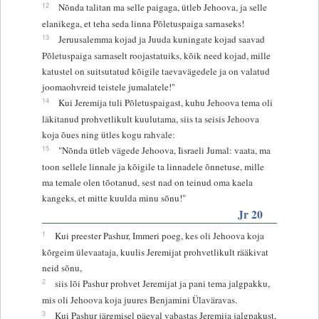
12
Nõnda talitan ma selle paigaga, ütleb Jehoova, ja selle
elanikega, et teha seda linna Põletuspaiga sarnaseks!
13
Jeruusalemma kojad ja Juuda kuningate kojad saavad
Põletuspaiga sarnaselt roojastatuiks, kõik need kojad, mille
katustel on suitsutatud kõigile taevavägedele ja on valatud
joomaohvreid teistele jumalatele!"
14
Kui Jeremija tuli Põletuspaigast, kuhu Jehoova tema oli
läkitanud prohvetlikult kuulutama, siis ta seisis Jehoova
koja õues ning ütles kogu rahvale:
15
"Nõnda ütleb vägede Jehoova, Iisraeli Jumal: vaata, ma
toon sellele linnale ja kõigile ta linnadele õnnetuse, mille
ma temale olen tõotanud, sest nad on teinud oma kaela
kangeks, et mitte kuulda minu sõnu!"
Jr 20
1
Kui preester Pashur, Immeri poeg, kes oli Jehoova koja
kõrgeim ülevaataja, kuulis Jeremijat prohvetlikult rääkivat
neid sõnu,
2
siis lõi Pashur prohvet Jeremijat ja pani tema jalgpakku,
mis oli Jehoova koja juures Benjamini Ülaväravas.
3
Kui Pashur järgmisel päeval vabastas Jeremija jalgpakust,