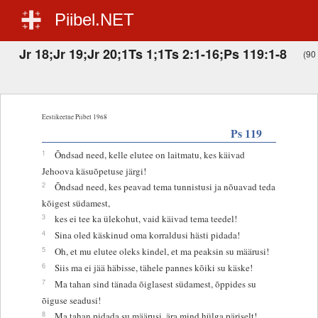
Piibel.NET
Jr 18;Jr 19;Jr 20;1Ts 1;1Ts 2:1-16;Ps 119:1-8
(90 
Eestikeelne Piibel 1968
Ps 119
1
Õndsad need, kelle elutee on laitmatu, kes käivad
Jehoova käsuõpetuse järgi!
2
Õndsad need, kes peavad tema tunnistusi ja nõuavad teda
kõigest südamest,
3
kes ei tee ka ülekohut, vaid käivad tema teedel!
4
Sina oled käskinud oma korraldusi hästi pidada!
5
Oh, et mu elutee oleks kindel, et ma peaksin su määrusi!
6
Siis ma ei jää häbisse, tähele pannes kõiki su käske!
7
Ma tahan sind tänada õiglasest südamest, õppides su
õiguse seadusi!
8
Ma tahan pidada su määrusi, ära mind hülga päriselt!