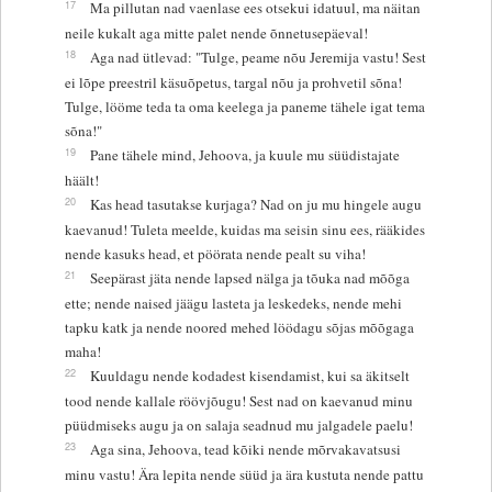
17
Ma pillutan nad vaenlase ees otsekui idatuul, ma näitan
neile kukalt aga mitte palet nende õnnetusepäeval!
18
Aga nad ütlevad: "Tulge, peame nõu Jeremija vastu! Sest
ei lõpe preestril käsuõpetus, targal nõu ja prohvetil sõna!
Tulge, lööme teda ta oma keelega ja paneme tähele igat tema
sõna!"
19
Pane tähele mind, Jehoova, ja kuule mu süüdistajate
häält!
20
Kas head tasutakse kurjaga? Nad on ju mu hingele augu
kaevanud! Tuleta meelde, kuidas ma seisin sinu ees, rääkides
nende kasuks head, et pöörata nende pealt su viha!
21
Seepärast jäta nende lapsed nälga ja tõuka nad mõõga
ette; nende naised jäägu lasteta ja leskedeks, nende mehi
tapku katk ja nende noored mehed löödagu sõjas mõõgaga
maha!
22
Kuuldagu nende kodadest kisendamist, kui sa äkitselt
tood nende kallale röövjõugu! Sest nad on kaevanud minu
püüdmiseks augu ja on salaja seadnud mu jalgadele paelu!
23
Aga sina, Jehoova, tead kõiki nende mõrvakavatsusi
minu vastu! Ära lepita nende süüd ja ära kustuta nende pattu