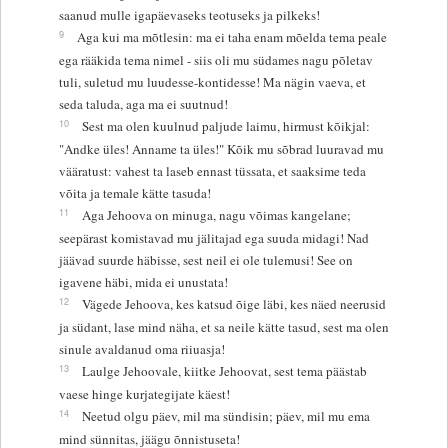
saanud mulle igapäevaseks teotuseks ja pilkeks!
9
Aga kui ma mõtlesin: ma ei taha enam mõelda tema peale
ega rääkida tema nimel - siis oli mu südames nagu põletav
tuli, suletud mu luudesse-kontidesse! Ma nägin vaeva, et
seda taluda, aga ma ei suutnud!
10
Sest ma olen kuulnud paljude laimu, hirmust kõikjal:
"Andke üles! Anname ta üles!" Kõik mu sõbrad luuravad mu
vääratust: vahest ta laseb ennast tüssata, et saaksime teda
võita ja temale kätte tasuda!
11
Aga Jehoova on minuga, nagu võimas kangelane;
seepärast komistavad mu jälitajad ega suuda midagi! Nad
jäävad suurde häbisse, sest neil ei ole tulemusi! See on
igavene häbi, mida ei unustata!
12
Vägede Jehoova, kes katsud õige läbi, kes näed neerusid
ja südant, lase mind näha, et sa neile kätte tasud, sest ma olen
sinule avaldanud oma riiuasja!
13
Laulge Jehoovale, kiitke Jehoovat, sest tema päästab
vaese hinge kurjategijate käest!
14
Neetud olgu päev, mil ma sündisin; päev, mil mu ema
mind sünnitas, jäägu õnnistuseta!