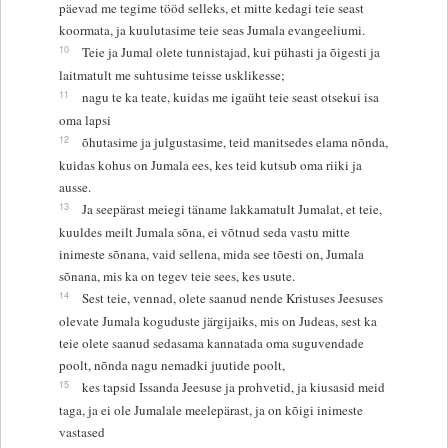
päevad me tegime tööd selleks, et mitte kedagi teie seast
koormata, ja kuulutasime teie seas Jumala evangeeliumi.
10
Teie ja Jumal olete tunnistajad, kui pühasti ja õigesti ja
laitmatult me suhtusime teisse usklikesse;
11
nagu te ka teate, kuidas me igaüht teie seast otsekui isa
oma lapsi
12
õhutasime ja julgustasime, teid manitsedes elama nõnda,
kuidas kohus on Jumala ees, kes teid kutsub oma riiki ja
ausse.
13
Ja seepärast meiegi täname lakkamatult Jumalat, et teie,
kuuldes meilt Jumala sõna, ei võtnud seda vastu mitte
inimeste sõnana, vaid sellena, mida see tõesti on, Jumala
sõnana, mis ka on tegev teie sees, kes usute.
14
Sest teie, vennad, olete saanud nende Kristuses Jeesuses
olevate Jumala koguduste järgijaiks, mis on Judeas, sest ka
teie olete saanud sedasama kannatada oma suguvendade
poolt, nõnda nagu nemadki juutide poolt,
15
kes tapsid Issanda Jeesuse ja prohvetid, ja kiusasid meid
taga, ja ei ole Jumalale meelepärast, ja on kõigi inimeste
vastased