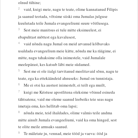
olnud tühine;
2
vaid, kuigi meie, nagu te teate, olime kannatanud Filipis
ja saanud teotada, võtsime siiski oma Jumalas julguse
kuulutada teile Jumala evangeeliumi suure võitlusega.
3
Sest meie manitsus ei tule mitte eksimeelest, ei
ebapuhtast mõttest ega kavalusest,
4
vaid nõnda nagu Jumal on meid arvanud kõlbavaks
usaldada evangeelium meie kätte, nõnda me ka räägime, ei
mitte, nagu tahaksime olla inimestele, vaid Jumalale
meelepärast, kes katsub läbi meie südamed.
5
Sest me ei ole iialgi tarvitanud meelitavaid sõnu, nagu te
teate, ega ka ettekäändeid ahnuseks: Jumal on tunnistaja.
6
Me ei otsi ka austust inimestelt, ei teilt ega muilt,
7
kuigi me Kristuse apostlitena oleksime võinud esineda
tähtsatena; vaid me oleme saanud leebeiks teie seas nagu
imetaja ema, kes hellitab oma lapsi;
8
nõnda meie, teid ihaldades, olime valmis teile andma
mitte ainult Jumala evangeeliumi, vaid ka oma hinged, sest
te olite meile armsaks saanud.
9
Te mäletate ju, vennad, meie tööd ja vaeva: ööd ja