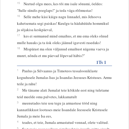
15
Neetud olgu mees, kes tõi mu isale sõnumi, öeldes:
"Sulle sündis poeglaps!" ja teda väga rõõmustas!
16
Selle mehe käsi käigu nagu linnadel, mis Jehoova
kahetsemata segi paiskas! Kuulgu ta hädahüüdu hommikul
ja sõjakisa keskpäeval,
17
kes ei surmanud mind emaihus, et mu ema oleks olnud
mulle hauaks ja ta üsk oleks jäänud igavesti rasedaks!
18
Mispärast ma olen väljunud emaihust nägema vaeva ja
muret, nõnda et mu päevad lõpevad häbis?"
1Ts 1
1
Paulus ja Silvaanus ja Timoteos tessalooniklaste
kogudusele Jumalas Isas ja Issandas Jeesuses Kristuses. Armu
teile ja rahu!
2
Me täname alati Jumalat teie kõikide eest ning tuletame
teid meelde oma palvetes, lakkamatult
3
meenutades teie usu tegu ja armastuse tööd ning
kannatlikkust lootuses meie Issandale Jeesusele Kristusele
Jumala ja meie Isa ees,
4
teades, et teie, Jumala armastatud vennad, olete valitud.
5
Sest meie evangeelium ei tulnud teie juurde mitte ainult