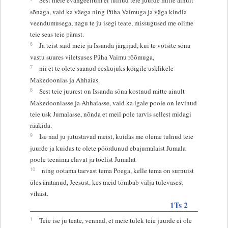
sõnaga, vaid ka väega ning Püha Vaimuga ja väga kindla
veendumusega, nagu te ju isegi teate, missugused me olime
teie seas teie pärast.
6
Ja teist said meie ja Issanda järgijad, kui te võtsite sõna
vastu suures viletsuses Püha Vaimu rõõmuga,
7
nii et te olete saanud eeskujuks kõigile usklikele
Makedoonias ja Ahhaias.
8
Sest teie juurest on Issanda sõna kostnud mitte ainult
Makedooniasse ja Ahhaiasse, vaid ka igale poole on levinud
teie usk Jumalasse, nõnda et meil pole tarvis sellest midagi
rääkida.
9
Ise nad ju jutustavad meist, kuidas me oleme tulnud teie
juurde ja kuidas te olete pöördunud ebajumalaist Jumala
poole teenima elavat ja tõelist Jumalat
10
ning ootama taevast tema Poega, kelle tema on surnuist
üles äratanud, Jeesust, kes meid tõmbab välja tulevasest
vihast.
1Ts 2
1
Teie ise ju teate, vennad, et meie tulek teie juurde ei ole