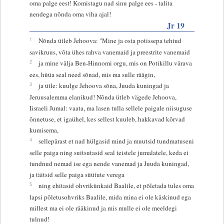
oma palge eest! Komistagu nad sinu palge ees - talita
nendega nõnda oma viha ajal!
Jr 19
1
Nõnda ütleb Jehoova: "Mine ja osta potissepa tehtud
savikruus, võta ühes rahva vanemaid ja preestrite vanemaid
2
ja mine välja Ben-Hinnomi orgu, mis on Potikillu värava
ees, hüüa seal need sõnad, mis ma sulle räägin,
3
ja ütle: kuulge Jehoova sõna, Juuda kuningad ja
Jeruusalemma elanikud! Nõnda ütleb vägede Jehoova,
Iisraeli Jumal: vaata, ma lasen tulla sellele paigale niisuguse
õnnetuse, et igaühel, kes sellest kuuleb, hakkavad kõrvad
kumisema,
4
sellepärast et nad hülgasid mind ja muutsid tundmatuseni
selle paiga ning suitsutasid seal teistele jumalatele, keda ei
tundnud nemad ise ega nende vanemad ja Juuda kuningad,
ja täitsid selle paiga süütute verega
5
ning ehitasid ohvrikünkaid Baalile, et põletada tules oma
lapsi põletusohvriks Baalile, mida mina ei ole käskinud ega
millest ma ei ole rääkinud ja mis mulle ei ole meeldegi
tulnud!