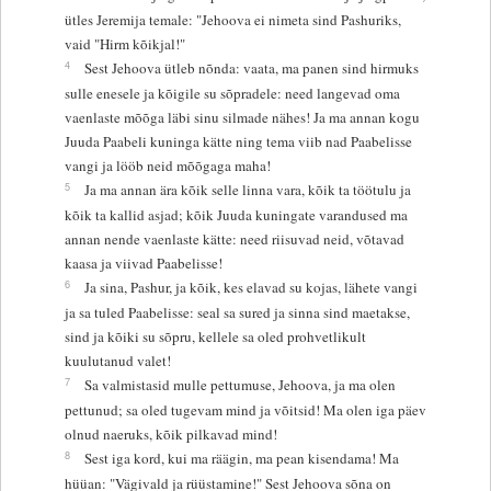
ütles Jeremija temale: "Jehoova ei nimeta sind Pashuriks,
vaid "Hirm kõikjal!"
4
Sest Jehoova ütleb nõnda: vaata, ma panen sind hirmuks
sulle enesele ja kõigile su sõpradele: need langevad oma
vaenlaste mõõga läbi sinu silmade nähes! Ja ma annan kogu
Juuda Paabeli kuninga kätte ning tema viib nad Paabelisse
vangi ja lööb neid mõõgaga maha!
5
Ja ma annan ära kõik selle linna vara, kõik ta töötulu ja
kõik ta kallid asjad; kõik Juuda kuningate varandused ma
annan nende vaenlaste kätte: need riisuvad neid, võtavad
kaasa ja viivad Paabelisse!
6
Ja sina, Pashur, ja kõik, kes elavad su kojas, lähete vangi
ja sa tuled Paabelisse: seal sa sured ja sinna sind maetakse,
sind ja kõiki su sõpru, kellele sa oled prohvetlikult
kuulutanud valet!
7
Sa valmistasid mulle pettumuse, Jehoova, ja ma olen
pettunud; sa oled tugevam mind ja võitsid! Ma olen iga päev
olnud naeruks, kõik pilkavad mind!
8
Sest iga kord, kui ma räägin, ma pean kisendama! Ma
hüüan: "Vägivald ja rüüstamine!" Sest Jehoova sõna on