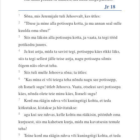
Jr 18
1
Sõna, mis Jeremijale tuli Jehoovalt, kes ütles:
2
"Tõuse ja mine alla potissepa kotta, ja ma annan seal sulle
kuulda oma sõnu!"
3
Siis ma läksin alla potissepa kotta, ja vaata, ta tegi tööd
potikedra juures.
4
Ja kui astja, mida ta savist tegi, potiseppa käes rikki läks,
siis ta tegi sellest jälle teise astja, nagu potissepa silmis
õigem näis olevat teha.
5
Siis tuli mulle Jehoova sõna; ta ütles:
6
"Kas mina ei või teiega teha nõnda nagu see potissepp,
oh Iisraeli sugu! ütleb Jehoova. Vaata, otsekui savi potissepa
käes, nõnda olete teie minu käes, Iisraeli sugu!
7
Kord ma räägin rahva või kuningriigi kohta, et teda
kitkutakse, kistakse ja hävitatakse:
8
aga kui see rahvas, kelle kohta ma rääkisin, pöördub oma
kurjusest, siis ma kahetsen kurja, mida ma kavatsesin temale
teha!
9
Teine kord ma räägin rahva või kuningriigi kohta, et teda