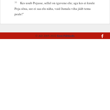
36
Kes usub Pojasse, sellel on igavene elu; aga kes ei kuule
Poja sõna, see ei saa elu näha, vaid Jumala viha jääb tema
peale!"
© AD 2005-2022
Eesti Piibliselts