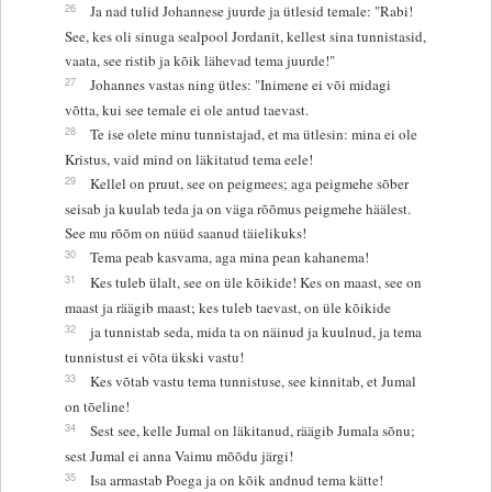
26
Ja nad tulid Johannese juurde ja ütlesid temale: "Rabi!
See, kes oli sinuga sealpool Jordanit, kellest sina tunnistasid,
vaata, see ristib ja kõik lähevad tema juurde!"
27
Johannes vastas ning ütles: "Inimene ei või midagi
võtta, kui see temale ei ole antud taevast.
28
Te ise olete minu tunnistajad, et ma ütlesin: mina ei ole
Kristus, vaid mind on läkitatud tema eele!
29
Kellel on pruut, see on peigmees; aga peigmehe sõber
seisab ja kuulab teda ja on väga rõõmus peigmehe häälest.
See mu rõõm on nüüd saanud täielikuks!
30
Tema peab kasvama, aga mina pean kahanema!
31
Kes tuleb ülalt, see on üle kõikide! Kes on maast, see on
maast ja räägib maast; kes tuleb taevast, on üle kõikide
32
ja tunnistab seda, mida ta on näinud ja kuulnud, ja tema
tunnistust ei võta ükski vastu!
33
Kes võtab vastu tema tunnistuse, see kinnitab, et Jumal
on tõeline!
34
Sest see, kelle Jumal on läkitanud, räägib Jumala sõnu;
sest Jumal ei anna Vaimu mõõdu järgi!
35
Isa armastab Poega ja on kõik andnud tema kätte!