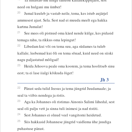
need on hulgani mu ümber!
20
Jumal kuuleb ja vastab neile, tema, kes istub aujärjel
ammusest ajast. Sela. Sest nad ei muuda meelt ega hakka
kartma Jumalat!
21
See mees oli pistnud oma käed nende külge, kes pidasid
temaga rahu, ta rikkus oma lepingut!
22
Libedam kui või on tema suu, aga südames ta tuleb
kallale; leebemad kui õli on tema sõnad, kuid need on siiski
nagu paljastatud mõõgad!
23
Heida Jehoova peale oma koorem, ja tema hoolitseb sinu
eest; ta ei lase iialgi kõikuda õiget!
Jh 3
22
Pärast seda tulid Jeesus ja tema jüngrid Juudamaale; ja
seal ta viibis nendega ja ristis.
23
Aga ka Johannes oli ristimas Ainonis Salimi lähedal, sest
seal oli palju vett ja sinna tuli inimesi ja nad ristiti.
24
Sest Johannes ei olnud veel vangitorni heidetud.
25
Siis hakkasid Johannese jüngrid vaidlema ühe juudiga
puhastuse pärast.