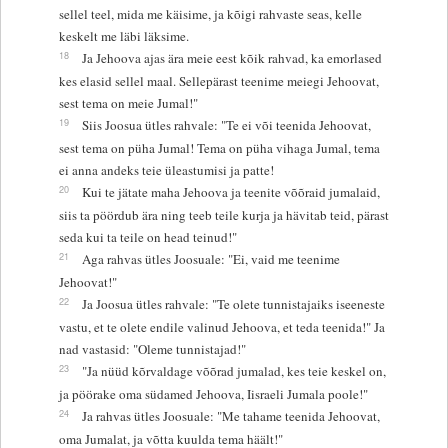
sellel teel, mida me käisime, ja kõigi rahvaste seas, kelle
keskelt me läbi läksime.
18
Ja Jehoova ajas ära meie eest kõik rahvad, ka emorlased
kes elasid sellel maal. Sellepärast teenime meiegi Jehoovat,
sest tema on meie Jumal!"
19
Siis Joosua ütles rahvale: "Te ei või teenida Jehoovat,
sest tema on püha Jumal! Tema on püha vihaga Jumal, tema
ei anna andeks teie üleastumisi ja patte!
20
Kui te jätate maha Jehoova ja teenite võõraid jumalaid,
siis ta pöördub ära ning teeb teile kurja ja hävitab teid, pärast
seda kui ta teile on head teinud!"
21
Aga rahvas ütles Joosuale: "Ei, vaid me teenime
Jehoovat!"
22
Ja Joosua ütles rahvale: "Te olete tunnistajaiks iseeneste
vastu, et te olete endile valinud Jehoova, et teda teenida!" Ja
nad vastasid: "Oleme tunnistajad!"
23
"Ja nüüd kõrvaldage võõrad jumalad, kes teie keskel on,
ja pöörake oma südamed Jehoova, Iisraeli Jumala poole!"
24
Ja rahvas ütles Joosuale: "Me tahame teenida Jehoovat,
oma Jumalat, ja võtta kuulda tema häält!"