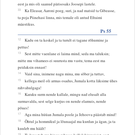
eest ja mis oli saanud pärisosaks Joosepi lastele.
33
Ka Eleasar, Aaroni poeg, suri, ja nad matsid ta Gibeasse,
ta poja Piinehasi linna, mis temale oli antud Efraimi
mäestikus.
Ps 55
12
Kadu on ta keskel ja ta turult ei tagane rõhumine ja
pettus!
13
Sest mitte vaenlane ei laima mind, seda ma taluksin;
mitte mu vihamees ei suurusta mu vastu, tema eest ma
peidaksin ennast!
14
Vaid sina, inimene nagu mina, mu sõber ja tuttav,
15
kellega meil oli armas osadus, Jumala kotta läksime ühes
rahvahulgaga!
16
Karaku surm nende kallale, mingu nad elusalt alla
surmavalda, sest selge kurjus on nende elamuis, nende
põues!
17
Aga mina hüüan Jumala poole ja Jehoova päästab mind!
18
Õhtul ja hommikul ja lõunaajal ma kurdan ja ägan, ja ta
kuuleb mu häält!
19
Ta lunastab mu hinge rahusse kallalekippujaist, sest