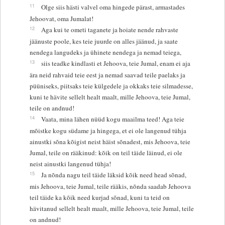
11
Olge siis hästi valvel oma hingede pärast, armastades
Jehoovat, oma Jumalat!
12
Aga kui te ometi taganete ja hoiate nende rahvaste
jäänuste poole, kes teie juurde on alles jäänud, ja saate
nendega langudeks ja ühinete nendega ja nemad teiega,
13
siis teadke kindlasti et Jehoova, teie Jumal, enam ei aja
ära neid rahvaid teie eest ja nemad saavad teile paelaks ja
püüniseks, piitsaks teie külgedele ja okkaks teie silmadesse,
kuni te hävite sellelt healt maalt, mille Jehoova, teie Jumal,
teile on andnud!
14
Vaata, mina lähen nüüd kogu maailma teed! Aga teie
mõistke kogu südame ja hingega, et ei ole langenud tühja
ainustki sõna kõigist neist häist sõnadest, mis Jehoova, teie
Jumal, teile on rääkinud: kõik on teil täide läinud, ei ole
neist ainustki langenud tühja!
15
Ja nõnda nagu teil täide läksid kõik need head sõnad,
mis Jehoova, teie Jumal, teile rääkis, nõnda saadab Jehoova
teil täide ka kõik need kurjad sõnad, kuni ta teid on
hävitanud sellelt healt maalt, mille Jehoova, teie Jumal, teile
on andnud!