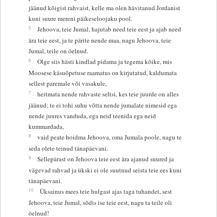
jäänud kõigist rahvaist, kelle ma olen hävitanud Jordanist
kuni suure mereni päikeseloojaku pool.
5
Jehoova, teie Jumal, hajutab need teie eest ja ajab need
ära teie eest, ja te pärite nende maa, nagu Jehoova, teie
Jumal, teile on öelnud.
6
Olge siis hästi kindlad pidama ja tegema kõike, mis
Moosese käsuõpetuse raamatus on kirjutatud, kaldumata
sellest paremale või vasakule,
7
heitmata nende rahvaste seltsi, kes teie juurde on alles
jäänud; te ei tohi suhu võtta nende jumalate nimesid ega
nende juures vanduda, ega neid teenida ega neid
kummardada,
8
vaid peate hoidma Jehoova, oma Jumala poole, nagu te
seda olete teinud tänapäevani.
9
Sellepärast on Jehoova teie eest ära ajanud suured ja
vägevad rahvad ja ükski ei ole suutnud seista teie ees kuni
tänapäevani.
10
Üksainus mees teie hulgast ajas taga tuhandet, sest
Jehoova, teie Jumal, sõdis ise teie eest, nagu ta teile oli
öelnud!