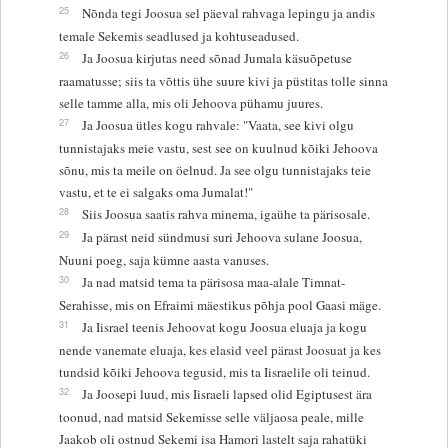
25
Nõnda tegi Joosua sel päeval rahvaga lepingu ja andis
temale Sekemis seadlused ja kohtuseadused.
26
Ja Joosua kirjutas need sõnad Jumala käsuõpetuse
raamatusse; siis ta võttis ühe suure kivi ja püstitas tolle sinna
selle tamme alla, mis oli Jehoova pühamu juures.
27
Ja Joosua ütles kogu rahvale: "Vaata, see kivi olgu
tunnistajaks meie vastu, sest see on kuulnud kõiki Jehoova
sõnu, mis ta meile on öelnud. Ja see olgu tunnistajaks teie
vastu, et te ei salgaks oma Jumalat!"
28
Siis Joosua saatis rahva minema, igaühe ta pärisosale.
29
Ja pärast neid sündmusi suri Jehoova sulane Joosua,
Nuuni poeg, saja kümne aasta vanuses.
30
Ja nad matsid tema ta pärisosa maa-alale Timnat-
Serahisse, mis on Efraimi mäestikus põhja pool Gaasi mäge.
31
Ja Iisrael teenis Jehoovat kogu Joosua eluaja ja kogu
nende vanemate eluaja, kes elasid veel pärast Joosuat ja kes
tundsid kõiki Jehoova tegusid, mis ta Iisraelile oli teinud.
32
Ja Joosepi luud, mis Iisraeli lapsed olid Egiptusest ära
toonud, nad matsid Sekemisse selle väljaosa peale, mille
Jaakob oli ostnud Sekemi isa Hamori lastelt saja rahatüki