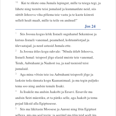
16
Kui te rikute oma Jumala lepingut, mille ta teiega tegi, ja
lähete ning teenite teisi jumalaid ja kummardate neid, siis
süttib Jehoova viha põlema teie vastu ja te kaote kiiresti
sellelt healt maalt, mille ta teile on andnud!"
Jos 24
1
Siis Joosua kogus kõik Iisraeli suguharud Sekemisse ja
kutsus Iisraeli vanemad, peamehed, kohtumõistjad ja
ülevaatajad, ja need astusid Jumala ette.
2
Ja Joosua ütles kogu rahvale: "Nõnda ütleb Jehoova,
Iisraeli Jumal: teispool jõge elasid muiste teie vanemad,
Terah, Aabrahami ja Naahori isa, ja nad teenisid teisi
jumalaid.
3
Aga mina võtsin teie isa Aabrahami teispoolt jõge ja
lasksin teda rännata kogu Kaananimaal; ja ma tegin paljuks
tema soo ning andsin temale Iisaki.
4
Ja Iisakile ma andsin Jaakobi ja Eesavi. Eesavile ma
andsin Seiri mäestiku, et ta päriks selle, aga Jaakob ja tema
pojad läksid alla Egiptusesse.
5
Siis ma läkitasin Moosese ja Aaroni ning lõin Egiptust
sellega, mis ma seal tegin; ja seejärel ma tõin teid sealt ära.