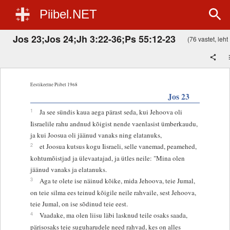
Piibel.NET
Jos 23;Jos 24;Jh 3:22-36;Ps 55:12-23
(76 vastet, leht 
Eestikeelne Piibel 1968
Jos 23
1
Ja see sündis kaua aega pärast seda, kui Jehoova oli
Iisraelile rahu andnud kõigist nende vaenlasist ümberkaudu,
ja kui Joosua oli jäänud vanaks ning elatanuks,
2
et Joosua kutsus kogu Iisraeli, selle vanemad, peamehed,
kohtumõistjad ja ülevaatajad, ja ütles neile: "Mina olen
jäänud vanaks ja elatanuks.
3
Aga te olete ise näinud kõike, mida Jehoova, teie Jumal,
on teie silma ees teinud kõigile neile rahvaile, sest Jehoova,
teie Jumal, on ise sõdinud teie eest.
4
Vaadake, ma olen liisu läbi lasknud teile osaks saada,
pärisosaks teie suguharudele need rahvad, kes on alles