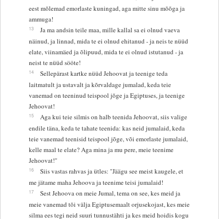
eest mõlemad emorlaste kuningad, aga mitte sinu mõõga ja
ammuga!
13
Ja ma andsin teile maa, mille kallal sa ei olnud vaeva
näinud, ja linnad, mida te ei olnud ehitanud - ja neis te nüüd
elate, viinamäed ja õlipuud, mida te ei olnud istutanud - ja
neist te nüüd sööte!
14
Sellepärast kartke nüüd Jehoovat ja teenige teda
laitmatult ja ustavalt ja kõrvaldage jumalad, keda teie
vanemad on teeninud teispool jõge ja Egiptuses, ja teenige
Jehoovat!
15
Aga kui teie silmis on halb teenida Jehoovat, siis valige
endile täna, keda te tahate teenida: kas neid jumalaid, keda
teie vanemad teenisid teispool jõge, või emorlaste jumalaid,
kelle maal te elate? Aga mina ja mu pere, meie teenime
Jehoovat!"
16
Siis vastas rahvas ja ütles: "Jäägu see meist kaugele, et
me jätame maha Jehoova ja teenime teisi jumalaid!
17
Sest Jehoova on meie Jumal, tema on see, kes meid ja
meie vanemad tõi välja Egiptusemaalt orjusekojast, kes meie
silma ees tegi neid suuri tunnustähti ja kes meid hoidis kogu