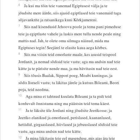
6
Ja kui ma tõin teie vanemad Egiptusest välja ja te
jõudsite mere äärde, siis ajasid egiptlased teie vanemaid taga
sõjavankrite ja ratsanikega kuni Kõrkjamereni.
7
Siis nad kisendasid Jehoova poole ja tema pani pimeduse
teie ja egiptlaste vahele ja laskis mere tulla nende peale ning
mattis nad. Jah, te olete oma silmaga näinud, mida ma
Egiptuses tegin! Seejärel te elasite kaua aega kõrbes.
8
Siis ma viisin teid emorlaste maale, kes asusid teispool
Jordanit, ja nemad sõdisid teie vastu; aga ma andsin nad teie
kätte ja te pärisite nende maa, ja ma hävitasin nad teie eest.
9
Siis tõusis Baalak, Sippori poeg, Moabi kuningas, ja
sõdis Iisraeli vastu; ta läkitas järele ja kutsus Bileami, Beori
poja, teid needma.
10
Aga mina ei tahtnud kuulata Bileami ja ta pidi teid
korduvalt õnnistama ning ma päästsin teid tema käest.
11
Ja te läksite üle Jordani ning jõudsite Jeerikosse; ja
Jeeriko elanikud ja emorlased, perislased, kaananlased,
hetiidid, girgaaslased, hiivlased ja jebuuslased sõdisid teie
vastu, aga mina andsin nad teie kätte.
12
Ja mina läkitasin teie eel masenduse, mis ajas ära teie