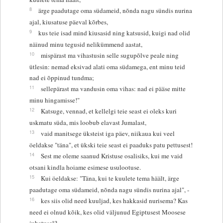
8
ärge paadutage oma südameid, nõnda nagu sündis nurina
ajal, kiusatuse päeval kõrbes,
9
kus teie isad mind kiusasid ning katsusid, kuigi nad olid
näinud minu tegusid nelikümmend aastat,
10
mispärast ma vihastusin selle sugupõlve peale ning
ütlesin: nemad eksivad alati oma südamega, ent minu teid
nad ei õppinud tundma;
11
sellepärast ma vandusin oma vihas: nad ei pääse mitte
minu hingamisse!"
12
Katsuge, vennad, et kellelgi teie seast ei oleks kuri
uskmatu süda, mis loobub elavast Jumalast,
13
vaid manitsege üksteist iga päev, niikaua kui veel
öeldakse "täna", et ükski teie seast ei paaduks patu pettusest!
14
Sest me oleme saanud Kristuse osalisiks, kui me vaid
otsani kindla hoiame esimese usulootuse.
15
Kui öeldakse: "Täna, kui te kuulete tema häält, ärge
paadutage oma südameid, nõnda nagu sündis nurina ajal", -
16
kes siis olid need kuuljad, kes hakkasid nurisema? Kas
need ei olnud kõik, kes olid väljunud Egiptusest Moosese
juhatusel?