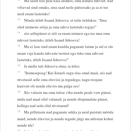
Ma lasen teie peal käia inimesi, oma Iisraeli rahvast; nad
võtavad sind omaks, sina saad neile pärisosaks ja sa ei tee
neid enam lastetuks!
13
Nõnda ütleb Issand Jehoova: et teile öeldakse: "Sina
oled inimeste sööja ja oma rahva lastetuks tegija!"
14
siis sellepärast ei söö sa enam inimesi ega tee maa oma
rahvast lastetuks, ütleb Issand Jehoova!
15
Ma ei lase sind enam kuulda paganate laimu ja sul ei ole
enam vaja kanda rahvaste teotust ega teha oma rahvast
lastetuks, ütleb Issand Jehoova!"
16
Ja mulle tuli Jehoova sõna; ta ütles:
17
"Inimesepoeg! Kui Iisraeli sugu elas omal maal, siis nad
rüvetasid selle oma eluviisi ja tegudega; nagu roojane
kuuveri oli nende eluviis mu palge ees!
18
Siis valasin ma oma tulise viha nende peale vere pärast,
mida nad maal olid valanud, ja nende ebajumalate pärast,
kellega nad seda olid rüvetanud!
19
Ma pillutasin nad paganate sekka ja neid puistati mööda
maid; nende eluviisi ja nende tegude järgi ma mõistan kohut
nende üle!
20