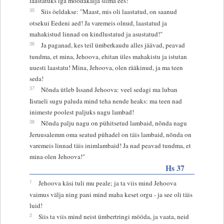
laastatuks iga möödakäija silma ees!
35
Siis öeldakse: "Maast, mis oli laastatud, on saanud
otsekui Eedeni aed! Ja varemeis olnud, laastatud ja
mahakistud linnad on kindlustatud ja asustatud!"
36
Ja paganad, kes teil ümberkaudu alles jäävad, peavad
tundma, et mina, Jehoova, ehitan üles mahakistu ja istutan
uuesti laastatu! Mina, Jehoova, olen rääkinud, ja ma teen
seda!
37
Nõnda ütleb Issand Jehoova: veel sedagi ma luban
Iisraeli sugu paluda mind teha nende heaks: ma teen nad
inimeste poolest paljuks nagu lambad!
38
Nõnda palju nagu on pühitsetud lambaid, nõnda nagu
Jeruusalemm oma seatud pühadel on täis lambaid, nõnda on
varemeis linnad täis inimlambaid! Ja nad peavad tundma, et
mina olen Jehoova!"
Hs 37
1
Jehoova käsi tuli mu peale; ja ta viis mind Jehoova
vaimus välja ning pani mind maha keset orgu - ja see oli täis
luid!
2
Siis ta viis mind neist ümbertringi mööda, ja vaata, neid