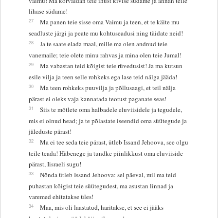
vaimu! Ma kõrvaldan teie ihust kivise südame ja annan teile
lihase südame!
27
Ma panen teie sisse oma Vaimu ja teen, et te käite mu
seadluste järgi ja peate mu kohtuseadusi ning täidate neid!
28
Ja te saate elada maal, mille ma olen andnud teie
vanemaile; teie olete minu rahvas ja mina olen teie Jumal!
29
Ma vabastan teid kõigist teie rüvedusist! Ja ma kutsun
esile vilja ja teen selle rohkeks ega lase teid nälga jääda!
30
Ma teen rohkeks puuvilja ja põllusaagi, et teil nälja
pärast ei oleks vaja kannatada teotust paganate seas!
31
Siis te mõtlete oma halbadele eluviisidele ja tegudele,
mis ei olnud head; ja te põlastate iseendid oma süütegude ja
jäleduste pärast!
32
Ma ei tee seda teie pärast, ütleb Issand Jehoova, see olgu
teile teada! Häbenege ja tundke piinlikkust oma eluviiside
pärast, Iisraeli sugu!
33
Nõnda ütleb Issand Jehoova: sel päeval, mil ma teid
puhastan kõigist teie süütegudest, ma asustan linnad ja
varemed ehitatakse üles!
34
Maa, mis oli laastatud, haritakse, et see ei jääks