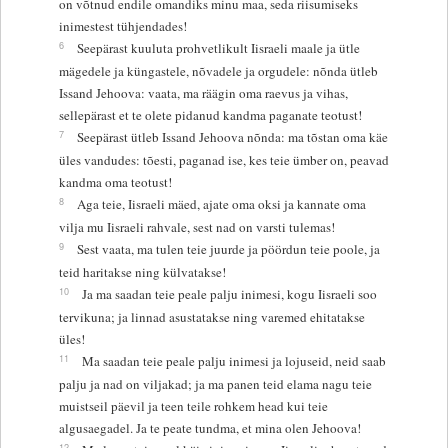
on võtnud endile omandiks minu maa, seda riisumiseks
inimestest tühjendades!
6
Seepärast kuuluta prohvetlikult Iisraeli maale ja ütle
mägedele ja küngastele, nõvadele ja orgudele: nõnda ütleb
Issand Jehoova: vaata, ma räägin oma raevus ja vihas,
sellepärast et te olete pidanud kandma paganate teotust!
7
Seepärast ütleb Issand Jehoova nõnda: ma tõstan oma käe
üles vandudes: tõesti, paganad ise, kes teie ümber on, peavad
kandma oma teotust!
8
Aga teie, Iisraeli mäed, ajate oma oksi ja kannate oma
vilja mu Iisraeli rahvale, sest nad on varsti tulemas!
9
Sest vaata, ma tulen teie juurde ja pöördun teie poole, ja
teid haritakse ning külvatakse!
10
Ja ma saadan teie peale palju inimesi, kogu Iisraeli soo
tervikuna; ja linnad asustatakse ning varemed ehitatakse
üles!
11
Ma saadan teie peale palju inimesi ja lojuseid, neid saab
palju ja nad on viljakad; ja ma panen teid elama nagu teie
muistseil päevil ja teen teile rohkem head kui teie
algusaegadel. Ja te peate tundma, et mina olen Jehoova!
12