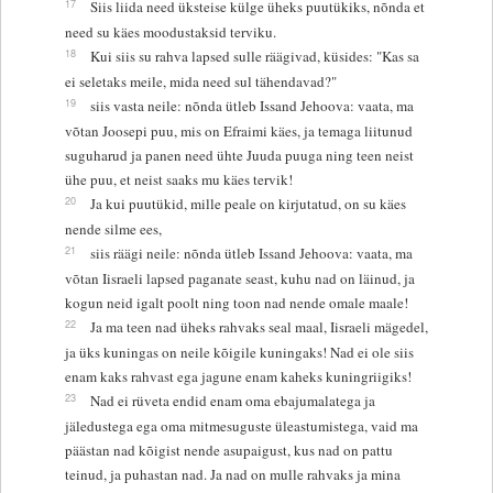
17
Siis liida need üksteise külge üheks puutükiks, nõnda et
need su käes moodustaksid terviku.
18
Kui siis su rahva lapsed sulle räägivad, küsides: "Kas sa
ei seletaks meile, mida need sul tähendavad?"
19
siis vasta neile: nõnda ütleb Issand Jehoova: vaata, ma
võtan Joosepi puu, mis on Efraimi käes, ja temaga liitunud
suguharud ja panen need ühte Juuda puuga ning teen neist
ühe puu, et neist saaks mu käes tervik!
20
Ja kui puutükid, mille peale on kirjutatud, on su käes
nende silme ees,
21
siis räägi neile: nõnda ütleb Issand Jehoova: vaata, ma
võtan Iisraeli lapsed paganate seast, kuhu nad on läinud, ja
kogun neid igalt poolt ning toon nad nende omale maale!
22
Ja ma teen nad üheks rahvaks seal maal, Iisraeli mägedel,
ja üks kuningas on neile kõigile kuningaks! Nad ei ole siis
enam kaks rahvast ega jagune enam kaheks kuningriigiks!
23
Nad ei rüveta endid enam oma ebajumalatega ja
jäledustega ega oma mitmesuguste üleastumistega, vaid ma
päästan nad kõigist nende asupaigust, kus nad on pattu
teinud, ja puhastan nad. Ja nad on mulle rahvaks ja mina