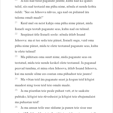
Ja kui nad tulid paganate juurde, kuhu nad ka iganes
tulid, siis nad teotasid mu püha nime, nõnda et nende kohta
öeldi: "See on Jehoova rahvas, aga nad on pidanud ära
tulema omalt maalt!"
21
Kuid mul on neist kahju oma püha nime pärast, mida
Iisraeli sugu teotab paganate seas, kuhu nad on tulnud.
22
Seepärast ütle Iisraeli soole: nõnda ütleb Issand
Jehoova: ma ei tee seda teie pärast, Iisraeli sugu, vaid oma
püha nime pärast, mida te olete teotanud paganate seas, kuhu
te olete tulnud!
23
Ma pühitsen oma suurt nime, mida paganate seas on
teotatud, mida teie nende keskel olete teotanud. Ja paganad
peavad tundma, et mina olen Jehoova, ütleb Issand Jehoova,
kui ma nende silme ees osutan oma pühadust teie juures!
24
Ma võtan teid ära paganate seast ja kogun teid kõigist
maadest ning toon teid teie omale maale.
25
Ja ma piserdan teie peale puhast vett, et te saaksite
puhtaks; kõigist teie rüvedusist ja kõigist teie ebajumalaist
ma puhastan teid!
26
Ja ma annan teile uue südame ja panen teie sisse uue