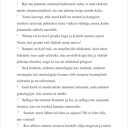
3
Kui me paneme suulised hobustele suhu, et nad oleksid
meile sõnakuulelikud, siis me juhime kogu nende keha.
4
Vaata laevugi, ehk need küll on suured ja kangeist
tuultest aetavad, juhitakse üsna väikese tüüriga sinna, kuhu
päramehe tahtele meeldib.
5
Nõnda on ka keel pisuke liige ja kiitleb suurist asjust.
Vaata, kui pisuke tuli süütab suure metsa!
6
Samuti on keel tuli, on maailm täis ülekohut; keel meie
liikmete seas saab selliseks, mis reostab kogu ihu ja süütab
põlema eluratta, nagu ta ise on süüdatud põrgust.
7
Sest kõikide, niihästi metselajate kui lindude, niihästi
roomajate kui mereelajate loomu võib inimese loomujõud
talitseda ja on talitsenud,
8
kuid keelt ei suuda ükski inimene talitseda, seda rahutut
pahategijat, täis surmavat mürki.
9
Sellega me täname Issandat ja Isa, ja sellega me sajatame
inimesi, kes on loodud Jumala sarnaseiks.
10
Samast suust lähtuvad tänu ja sajatus! Nii ei tohi olla,
mu vennad!
11
Kas allikas samast soonest keedab välja magusat ja mõru