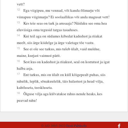
vett?
12
Ega viigipuu, mu vennad, või kanda õlimarju või
viinapuu viigimarju? Ei soolaallikas või anda magusat vett!
13
Kes teie seas on tark ja arusaaja? Näidaku see oma hea
eluviisiga oma tegusid targas tasaduses.
14
Kui teil aga on südames kibedat kadedust ja riiakat
meelt, siis ärge kiidelge ja ärge valetage tõe vastu.
15
See ei ole see tarkus, mis tuleb ülalt, vaid muldne,
maine, kurjast vaimust pärit.
16
Sest kus on kadedust ja riiakust, seal on korratust ja igat
halba asja.
17
Ent tarkus, mis on ülalt on küll kõigepealt puhas, siis
rahulik, leplik, sõnakuulelik, täis halastust ja head vilja,
kahtluseta, teeskluseta.
18
Õiguse vilja aga külvatakse rahus nende heaks, kes
peavad rahu!
© AD 2005-2022
Eesti Piibliselts