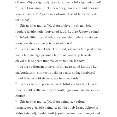
oli oru põhjas väga palju, ja vaata, need olid väga kuivanud!
3
Ja ta küsis minult: "Inimesepoeg, kas need luud peaksid
saama elavaks?" Aga mina vastasin: "Issand Jehoova, seda
tead sina!"
4
Siis ta ütles mulle: "Kuuluta prohvetlikult nendele
luudele ja ütle neile: kuivanud luud, kuulge Jehoova sõna!
5
Nõnda ütleb Issand Jehoova nendele luudele: vaata, ma
toon teie sisse vaimu ja te saate elavaks!
6
Ja ma panen teie külge kõõlused, kasvatan teie peale liha,
katan teid nahaga ja annan teie sisse vaimu, ja te saate
elavaks. Ja te peate tundma, et mina olen Jehoova!"
7
Ja ma kuulutasin prohvetlikult, nagu mind kästi. Ja kui
ma kuulutasin, siis kostis hääl, ja vaata, midagi krabises!
Luud lähenesid üksteisele, iga luu oma luule!
8
Ja ma vaatasin, ja ennäe, neile tulid kõõlused ja kasvas
liha, ja nahk kattis neid pealtpoolt; aga vaimu nende sees ei
olnud!
9
Siis ta ütles mulle: "Kuuluta vaimule, kuuluta,
inimesepoeg, ja ütle vaimule: nõnda ütleb Issand Jehoova:
Vaim, tule nelja tuule poolt ja puhu neisse tapetuisse, et nad