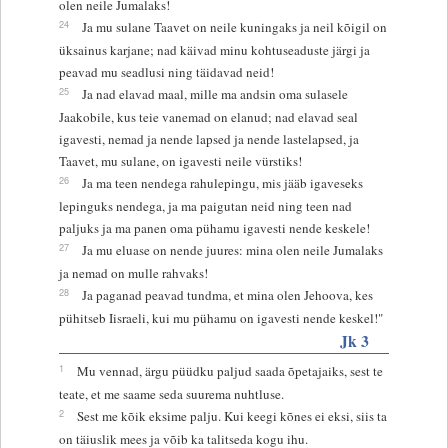
olen neile Jumalaks!
24
Ja mu sulane Taavet on neile kuningaks ja neil kõigil on
üksainus karjane; nad käivad minu kohtuseaduste järgi ja
peavad mu seadlusi ning täidavad neid!
25
Ja nad elavad maal, mille ma andsin oma sulasele
Jaakobile, kus teie vanemad on elanud; nad elavad seal
igavesti, nemad ja nende lapsed ja nende lastelapsed, ja
Taavet, mu sulane, on igavesti neile vürstiks!
26
Ja ma teen nendega rahulepingu, mis jääb igaveseks
lepinguks nendega, ja ma paigutan neid ning teen nad
paljuks ja ma panen oma pühamu igavesti nende keskele!
27
Ja mu eluase on nende juures: mina olen neile Jumalaks
ja nemad on mulle rahvaks!
28
Ja paganad peavad tundma, et mina olen Jehoova, kes
pühitseb Iisraeli, kui mu pühamu on igavesti nende keskel!"
Jk 3
1
Mu vennad, ärgu püüdku paljud saada õpetajaiks, sest te
teate, et me saame seda suurema nuhtluse.
2
Sest me kõik eksime palju. Kui keegi kõnes ei eksi, siis ta
on täiuslik mees ja võib ka talitseda kogu ihu.