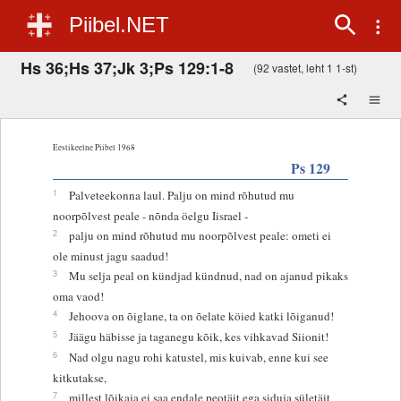
Piibel.NET
Hs 36;Hs 37;Jk 3;Ps 129:1-8
(92 vastet, leht 1 1-st)
Eestikeelne Piibel 1968
Ps 129
1
Palveteekonna laul. Palju on mind rõhutud mu
noorpõlvest peale - nõnda öelgu Iisrael -
2
palju on mind rõhutud mu noorpõlvest peale: ometi ei
ole minust jagu saadud!
3
Mu selja peal on kündjad kündnud, nad on ajanud pikaks
oma vaod!
4
Jehoova on õiglane, ta on õelate köied katki lõiganud!
5
Jäägu häbisse ja taganegu kõik, kes vihkavad Siionit!
6
Nad olgu nagu rohi katustel, mis kuivab, enne kui see
kitkutakse,
7
millest lõikaja ei saa endale peotäit ega siduja sületäit