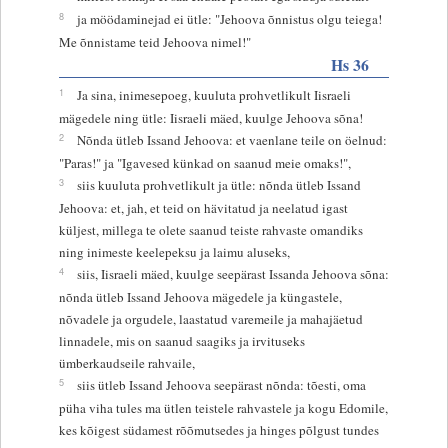
8
ja möödaminejad ei ütle: "Jehoova õnnistus olgu teiega!
Me õnnistame teid Jehoova nimel!"
Hs 36
1
Ja sina, inimesepoeg, kuuluta prohvetlikult Iisraeli
mägedele ning ütle: Iisraeli mäed, kuulge Jehoova sõna!
2
Nõnda ütleb Issand Jehoova: et vaenlane teile on öelnud:
"Paras!" ja "Igavesed künkad on saanud meie omaks!",
3
siis kuuluta prohvetlikult ja ütle: nõnda ütleb Issand
Jehoova: et, jah, et teid on hävitatud ja neelatud igast
küljest, millega te olete saanud teiste rahvaste omandiks
ning inimeste keelepeksu ja laimu aluseks,
4
siis, Iisraeli mäed, kuulge seepärast Issanda Jehoova sõna:
nõnda ütleb Issand Jehoova mägedele ja küngastele,
nõvadele ja orgudele, laastatud varemeile ja mahajäetud
linnadele, mis on saanud saagiks ja irvituseks
ümberkaudseile rahvaile,
5
siis ütleb Issand Jehoova seepärast nõnda: tõesti, oma
püha viha tules ma ütlen teistele rahvastele ja kogu Edomile,
kes kõigest südamest rõõmutsedes ja hinges põlgust tundes