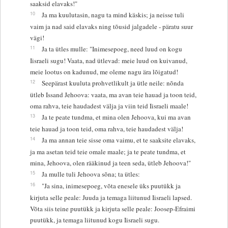
saaksid elavaks!"
10
Ja ma kuulutasin, nagu ta mind käskis; ja neisse tuli
vaim ja nad said elavaks ning tõusid jalgadele - päratu suur
vägi!
11
Ja ta ütles mulle: "Inimesepoeg, need luud on kogu
Iisraeli sugu! Vaata, nad ütlevad: meie luud on kuivanud,
meie lootus on kadunud, me oleme nagu ära lõigatud!
12
Seepärast kuuluta prohvetlikult ja ütle neile: nõnda
ütleb Issand Jehoova: vaata, ma avan teie hauad ja toon teid,
oma rahva, teie haudadest välja ja viin teid Iisraeli maale!
13
Ja te peate tundma, et mina olen Jehoova, kui ma avan
teie hauad ja toon teid, oma rahva, teie haudadest välja!
14
Ja ma annan teie sisse oma vaimu, et te saaksite elavaks,
ja ma asetan teid teie omale maale; ja te peate tundma, et
mina, Jehoova, olen rääkinud ja teen seda, ütleb Jehoova!"
15
Ja mulle tuli Jehoova sõna; ta ütles:
16
"Ja sina, inimesepoeg, võta enesele üks puutükk ja
kirjuta selle peale: Juuda ja temaga liitunud Iisraeli lapsed.
Võta siis teine puutükk ja kirjuta selle peale: Joosep-Efraimi
puutükk, ja temaga liitunud kogu Iisraeli sugu.