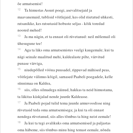
õe armatsemisi!
12
Ta himustas Assuri poegi, asevalitsejaid ja
maavanemaid, tublisid võitlejaid, kes olid riietatud uhkesti,
ratsanikke, kes ratsutasid hobuste seljas - kõik toredad
noored mehed!
13
Ja ma nägin, et ta ennast oli rüvetanud: neil mõlemail oli
ühesugune tee!
14
Aga ta läks oma armatsemistes veelgi kaugemale; kui ta
nägi seinale maalitud mehi, kaldealaste pilte, värvitud
punase värviga,
15
niudepõlled vööna puusadel, rippuvad mähised peas,
võitlejate välimus kõigil, sarnased Paabeli poegadele, kelle
sünnimaa on Kaldea,
16
siis, olles silmadega näinud, hakkas ta neid himustama,
ta läkitas käskjalad nende juurde Kaldeasse.
17
Ja Paabeli pojad tulid tema juurde armuvoodisse ning
rüvetasid teda oma armatsemisega; ja kui ta oli ennast
nendega rüvetanud, siis alles tõmbus ta hing neist eemale!
18
Ja kui ta tegi avalikuks oma armatsemised ja paljastas
oma häbeme, siis tõmbus minu hing temast eemale, nõnda