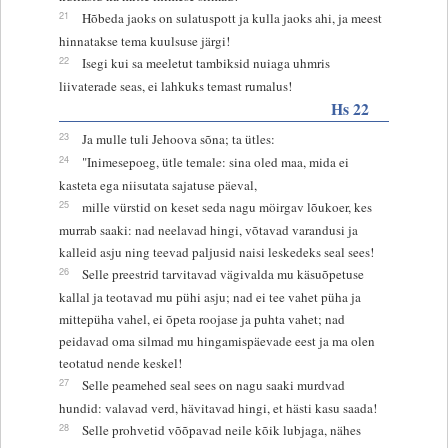
21
Hõbeda jaoks on sulatuspott ja kulla jaoks ahi, ja meest
hinnatakse tema kuulsuse järgi!
22
Isegi kui sa meeletut tambiksid nuiaga uhmris
liivaterade seas, ei lahkuks temast rumalus!
Hs 22
23
Ja mulle tuli Jehoova sõna; ta ütles:
24
"Inimesepoeg, ütle temale: sina oled maa, mida ei
kasteta ega niisutata sajatuse päeval,
25
mille vürstid on keset seda nagu möirgav lõukoer, kes
murrab saaki: nad neelavad hingi, võtavad varandusi ja
kalleid asju ning teevad paljusid naisi leskedeks seal sees!
26
Selle preestrid tarvitavad vägivalda mu käsuõpetuse
kallal ja teotavad mu pühi asju; nad ei tee vahet püha ja
mittepüha vahel, ei õpeta roojase ja puhta vahet; nad
peidavad oma silmad mu hingamispäevade eest ja ma olen
teotatud nende keskel!
27
Selle peamehed seal sees on nagu saaki murdvad
hundid: valavad verd, hävitavad hingi, et hästi kasu saada!
28
Selle prohvetid võõpavad neile kõik lubjaga, nähes