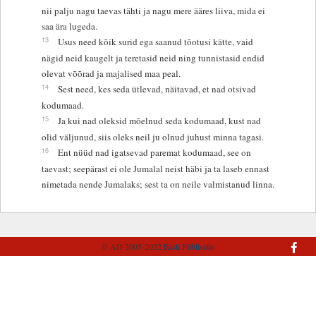
nii palju nagu taevas tähti ja nagu mere ääres liiva, mida ei
saa ära lugeda.
13
Usus need kõik surid ega saanud tõotusi kätte, vaid
nägid neid kaugelt ja teretasid neid ning tunnistasid endid
olevat võõrad ja majalised maa peal.
14
Sest need, kes seda ütlevad, näitavad, et nad otsivad
kodumaad.
15
Ja kui nad oleksid mõelnud seda kodumaad, kust nad
olid väljunud, siis oleks neil ju olnud juhust minna tagasi.
16
Ent nüüd nad igatsevad paremat kodumaad, see on
taevast; seepärast ei ole Jumalal neist häbi ja ta laseb ennast
nimetada nende Jumalaks; sest ta on neile valmistanud linna.
© AD 2005-2022
Eesti Piibliselts