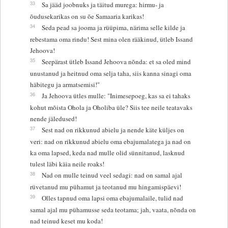
33
Sa jääd joobnuks ja täitud murega: hirmu- ja
õudusekarikas on su õe Samaaria karikas!
34
Seda pead sa jooma ja rüüpima, närima selle kilde ja
rebestama oma rindu! Sest mina olen rääkinud, ütleb Issand
Jehoova!
35
Seepärast ütleb Issand Jehoova nõnda: et sa oled mind
unustanud ja heitnud oma selja taha, siis kanna sinagi oma
häbitegu ja armatsemisi!"
36
Ja Jehoova ütles mulle: "Inimesepoeg, kas sa ei tahaks
kohut mõista Ohola ja Oholiba üle? Siis tee neile teatavaks
nende jäledused!
37
Sest nad on rikkunud abielu ja nende käte küljes on
veri: nad on rikkunud abielu oma ebajumalatega ja nad on
ka oma lapsed, keda nad mulle olid sünnitanud, lasknud
tulest läbi käia neile roaks!
38
Nad on mulle teinud veel sedagi: nad on samal ajal
rüvetanud mu pühamut ja teotanud mu hingamispäevi!
39
Olles tapnud oma lapsi oma ebajumalaile, tulid nad
samal ajal mu pühamusse seda teotama; jah, vaata, nõnda on
nad teinud keset mu koda!