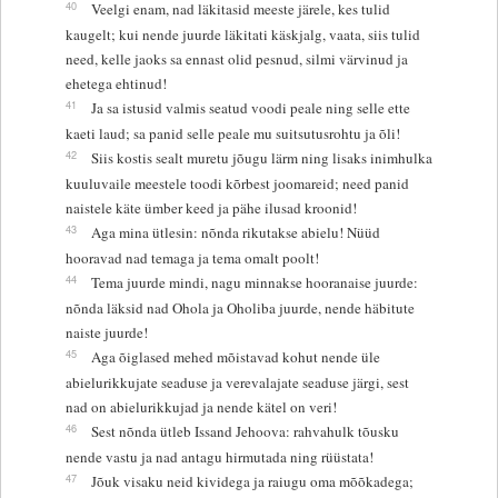
40
Veelgi enam, nad läkitasid meeste järele, kes tulid
kaugelt; kui nende juurde läkitati käskjalg, vaata, siis tulid
need, kelle jaoks sa ennast olid pesnud, silmi värvinud ja
ehetega ehtinud!
41
Ja sa istusid valmis seatud voodi peale ning selle ette
kaeti laud; sa panid selle peale mu suitsutusrohtu ja õli!
42
Siis kostis sealt muretu jõugu lärm ning lisaks inimhulka
kuuluvaile meestele toodi kõrbest joomareid; need panid
naistele käte ümber keed ja pähe ilusad kroonid!
43
Aga mina ütlesin: nõnda rikutakse abielu! Nüüd
hooravad nad temaga ja tema omalt poolt!
44
Tema juurde mindi, nagu minnakse hooranaise juurde:
nõnda läksid nad Ohola ja Oholiba juurde, nende häbitute
naiste juurde!
45
Aga õiglased mehed mõistavad kohut nende üle
abielurikkujate seaduse ja verevalajate seaduse järgi, sest
nad on abielurikkujad ja nende kätel on veri!
46
Sest nõnda ütleb Issand Jehoova: rahvahulk tõusku
nende vastu ja nad antagu hirmutada ning rüüstata!
47
Jõuk visaku neid kividega ja raiugu oma mõõkadega;