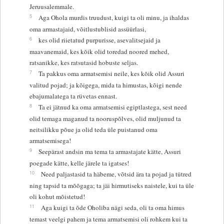
Jeruusalemmale.
5
Aga Ohola murdis truudust, kuigi ta oli minu, ja ihaldas
oma armastajaid, võitlustublisid assüürlasi,
6
kes olid riietatud purpurisse, asevalitsejaid ja
maavanemaid, kes kõik olid toredad noored mehed,
ratsanikke, kes ratsutasid hobuste seljas.
7
Ta pakkus oma armatsemisi neile, kes kõik olid Assuri
valitud pojad; ja kõigega, mida ta himustas, kõigi nende
ebajumalatega ta rüvetas ennast.
8
Ta ei jätnud ka oma armatsemisi egiptlastega, sest need
olid temaga maganud ta nooruspõlves, olid muljunud ta
neitsilikku põue ja olid teda üle puistanud oma
armatsemisega!
9
Seepärast andsin ma tema ta armastajate kätte, Assuri
poegade kätte, kelle järele ta igatses!
10
Need paljastasid ta häbeme, võtsid ära ta pojad ja tütred
ning tapsid ta mõõgaga; ta jäi hirmutiseks naistele, kui ta üle
oli kohut mõistetud!
11
Aga kuigi ta õde Oholiba nägi seda, oli ta oma himus
temast veelgi pahem ja tema armatsemisi oli rohkem kui ta