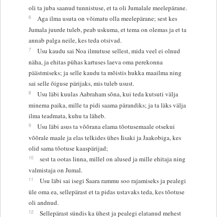
oli ta juba saanud tunnistuse, et ta oli Jumalale meelepärane.
6
Aga ilma usuta on võimatu olla meelepärane; sest kes
Jumala juurde tuleb, peab uskuma, et tema on olemas ja et ta
annab palga neile, kes teda otsivad.
7
Usu kaudu sai Noa ilmutuse sellest, mida veel ei olnud
näha, ja ehitas pühas kartuses laeva oma perekonna
päästmiseks; ja selle kaudu ta mõistis hukka maailma ning
sai selle õiguse pärijaks, mis tuleb usust.
8
Usu läbi kuulas Aabraham sõna, kui teda kutsuti välja
minema paika, mille ta pidi saama pärandiks; ja ta läks välja
ilma teadmata, kuhu ta läheb.
9
Usu läbi asus ta võõrana elama tõotusemaale otsekui
võõrale maale ja elas telkides ühes Iisaki ja Jaakobiga, kes
olid sama tõotuse kaaspärijad;
10
sest ta ootas linna, millel on alused ja mille ehitaja ning
valmistaja on Jumal.
11
Usu läbi sai isegi Saara rammu soo rajamiseks ja pealegi
üle oma ea, sellepärast et ta pidas ustavaks teda, kes tõotuse
oli andnud.
12
Sellepärast sündis ka ühest ja pealegi elatanud mehest