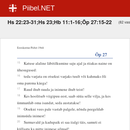
Piibel.NET
Hs 22:23-31;Hs 23;Hb 11:1-16;Õp 27:15-22
(82 vast
Eestikeelne Piibel 1968
Õp 27
15
Katuse alaline läbitilkumine saju ajal ja riiakas naine on
ühesugused:
16
teda varjata on otsekui varjaks tuult või kahmaks õli
oma parema käega!
17
Raud ihub rauda ja inimene ihub teist!
18
Kes hoolitseb viigipuu eest, saab süüa selle vilja, ja kes
ümmardab oma isandat, seda austatakse!
19
Otsekui vees pale vastab palgele, nõnda peegeldab
inimsüda inimest!
20
Surmavald ja kadupaik ei saa iialgi täis, samuti ei
küllastu ka mitte inimese silmad!