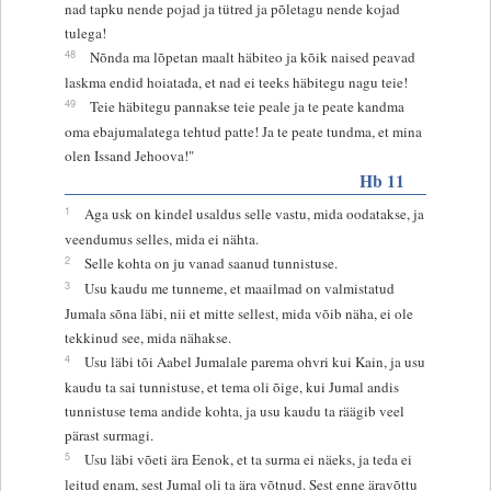
nad tapku nende pojad ja tütred ja põletagu nende kojad
tulega!
48
Nõnda ma lõpetan maalt häbiteo ja kõik naised peavad
laskma endid hoiatada, et nad ei teeks häbitegu nagu teie!
49
Teie häbitegu pannakse teie peale ja te peate kandma
oma ebajumalatega tehtud patte! Ja te peate tundma, et mina
olen Issand Jehoova!"
Hb 11
1
Aga usk on kindel usaldus selle vastu, mida oodatakse, ja
veendumus selles, mida ei nähta.
2
Selle kohta on ju vanad saanud tunnistuse.
3
Usu kaudu me tunneme, et maailmad on valmistatud
Jumala sõna läbi, nii et mitte sellest, mida võib näha, ei ole
tekkinud see, mida nähakse.
4
Usu läbi tõi Aabel Jumalale parema ohvri kui Kain, ja usu
kaudu ta sai tunnistuse, et tema oli õige, kui Jumal andis
tunnistuse tema andide kohta, ja usu kaudu ta räägib veel
pärast surmagi.
5
Usu läbi võeti ära Eenok, et ta surma ei näeks, ja teda ei
leitud enam, sest Jumal oli ta ära võtnud. Sest enne äravõttu