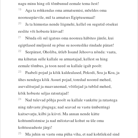
nagu minu hing oli tõmbunud eemale tema õest!
19
Aga ta rohkendas oma armatsemisi, mõeldes oma
noorusepäevile, mil ta armatses Egiptusemaal!
20
Ja ta himustas nende liigmehi, kellel on sugutid otsekui
eeslite või hobuste kürvad!
21
Nõnda oli sul igatsus oma nooreea häbiteo järele, kui
egiptlased muljusid su põue su nooruslike rindade pärast!
22
Seepärast, Oholiba, ütleb Issand Jehoova nõnda: vaata,
ma kihutan sulle kallale su armastajad, kellest su hing
eemale tõmbus, ja toon need su kallale igalt poolt:
23
Paabeli pojad ja kõik kaldealased, Pekodi, Soa ja Koa, ja
ühes nendega kõik Assuri pojad, toredad noored mehed,
asevalitsejad ja maavanemad, võitlejad ja tublid mehed,
kõik hobuste seljas ratsutajad!
24
Nad tulevad põhja poolt su kallale vankrite ja ratastega
ning rahvaste jõuguga; nad seavad su vastu ümberringi
kaitsevarju, kilbi ja kiivri. Ma annan nende kätte
kohtumõistmise ja nad mõistavad kohut su üle oma
kohtuseaduste järgi!
25
Ma juhin su vastu oma püha viha, et nad kohtleksid sind