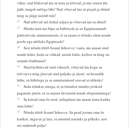
vihas: nad lõikavad ära su nina ja kõrvad, ja mis sinust üle
jääb, langeb mõõga läbi! Nad võtavad ära su pojad ja tütred
ning su jäägi neelab tuli!
26
Nad rebivad sul riided seljast ja võtavad ära su ehted!
27
Nõnda teen ma lõpu su häbiteole ja su Egiptusemaalt
päritolevale armatsemisele, et sa enam ei tõstaks silmi nende
poole ega mõtleks Egiptusele!
28
Sest nõnda ütleb Issand Jehoova: vaata, ma annan sind
nende kätte, keda sa vihkad, nende kätte, kellest su hing on
eemale tõmbunud!
29
Need kohtlevad sind vihaselt, võtavad ära kogu su
töövaeva ning jätavad sind paljaks ja alasti: su hooralik
häbe, su häbitegu ja su armatsemised saavad avalikuks!
30
Seda tehakse sinuga, et sa truudust murdes jooksid
paganate järele, et sa ennast rüvetasid nende ebajumalatega!
31
Sa käisid oma õe teed, sellepärast ma annan tema karika
sinu kätte!
32
Nõnda ütleb Issand Jehoova: Sa pead jooma oma õe
karikat, sügavat ja laia; sa muutud naeruks ja pilkeks, sest
see mahutab palju!