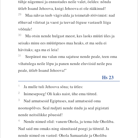
tühje nägemusi ja ennustades neile valet, öeldes: nõnda
ütleb Issand Jehoova, kuigi Jehoova ei ole rääkinud!
29
Maa rahvas teeb vägivalda ja toimetab röövimist: nad
rõhuvad viletsat ja vaest ja teevad õiguse vastaselt liiga
võõrale!
30
Ma otsin nende hulgast meest, kes laoks müüri üles ja
seisaks minu ees müüripraos maa heaks, et ma seda ei
hävitaks; aga ma ei leia!
31
Seepärast ma valan oma sajatuse nende peale, teen oma
vihatulega neile lõpu ja panen nende eluviisid neile pea
peale, ütleb Issand Jehoova!"
Hs 23
1
Ja mulle tuli Jehoova sõna; ta ütles:
2
Inimesepoeg! Oli kaks naist, ühe ema tütred.
3
Nad armatsesid Egiptuses, nad armatsesid oma
nooruspõlves. Seal rudjuti nende rindu ja seal pigistati
nende neitsilikke põuesid!
4
Nende nimed olid: vanem Ohola, ja tema õde Oholiba.
Nad said mu omaks ning sünnitasid poegi ja tütreid. Ja
nende nimed on vasted: Ohola Samaariale ja Oholiba