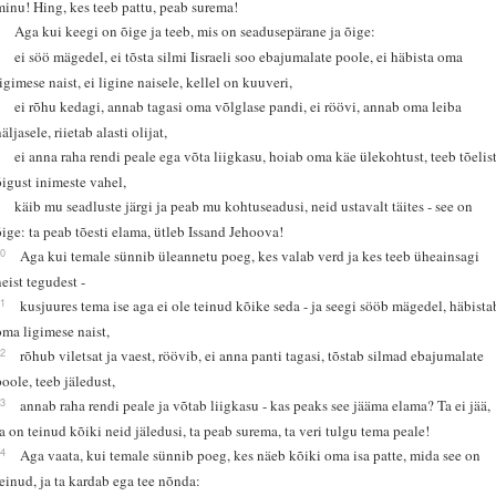
minu! Hing, kes teeb pattu, peab surema!
5
Aga kui keegi on õige ja teeb, mis on seadusepärane ja õige:
6
ei söö mägedel, ei tõsta silmi Iisraeli soo ebajumalate poole, ei häbista oma
ligimese naist, ei ligine naisele, kellel on kuuveri,
7
ei rõhu kedagi, annab tagasi oma võlglase pandi, ei röövi, annab oma leiba
äljasele, riietab alasti olijat,
8
ei anna raha rendi peale ega võta liigkasu, hoiab oma käe ülekohtust, teeb tõelis
õigust inimeste vahel,
9
käib mu seadluste järgi ja peab mu kohtuseadusi, neid ustavalt täites - see on
õige: ta peab tõesti elama, ütleb Issand Jehoova!
10
Aga kui temale sünnib üleannetu poeg, kes valab verd ja kes teeb üheainsagi
neist tegudest -
11
kusjuures tema ise aga ei ole teinud kõike seda - ja seegi sööb mägedel, häbista
oma ligimese naist,
12
rõhub viletsat ja vaest, röövib, ei anna panti tagasi, tõstab silmad ebajumalate
poole, teeb jäledust,
13
annab raha rendi peale ja võtab liigkasu - kas peaks see jääma elama? Ta ei jää,
ta on teinud kõiki neid jäledusi, ta peab surema, ta veri tulgu tema peale!
14
Aga vaata, kui temale sünnib poeg, kes näeb kõiki oma isa patte, mida see on
teinud, ja ta kardab ega tee nõnda: