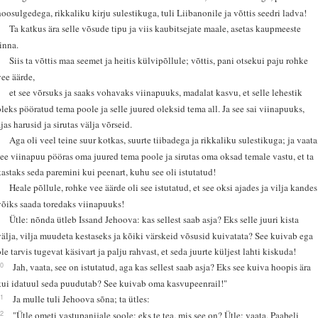
hoosulgedega, rikkaliku kirju sulestikuga, tuli Liibanonile ja võttis seedri ladva!
4
Ta katkus ära selle võsude tipu ja viis kaubitsejate maale, asetas kaupmeeste
linna.
5
Siis ta võttis maa seemet ja heitis külvipõllule; võttis, pani otsekui paju rohke
vee äärde,
6
et see võrsuks ja saaks vohavaks viinapuuks, madalat kasvu, et selle lehestik
oleks pööratud tema poole ja selle juured oleksid tema all. Ja see sai viinapuuks,
ajas harusid ja sirutas välja võrseid.
7
Aga oli veel teine suur kotkas, suurte tiibadega ja rikkaliku sulestikuga; ja vaata
see viinapuu pööras oma juured tema poole ja sirutas oma oksad temale vastu, et ta
kastaks seda paremini kui peenart, kuhu see oli istutatud!
8
Heale põllule, rohke vee äärde oli see istutatud, et see oksi ajades ja vilja kandes
võiks saada toredaks viinapuuks!
9
Ütle: nõnda ütleb Issand Jehoova: kas sellest saab asja? Eks selle juuri kista
välja, vilja muudeta kestaseks ja kõiki värskeid võsusid kuivatata? See kuivab ega
ole tarvis tugevat käsivart ja palju rahvast, et seda juurte küljest lahti kiskuda!
10
Jah, vaata, see on istutatud, aga kas sellest saab asja? Eks see kuiva hoopis ära
kui idatuul seda puudutab? See kuivab oma kasvupeenrail!"
11
Ja mulle tuli Jehoova sõna; ta ütles:
12
"Ütle ometi vastupanijale soole: eks te tea, mis see on? Ütle: vaata, Paabeli