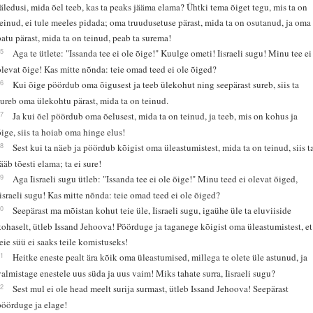
jäledusi, mida õel teeb, kas ta peaks jääma elama? Ühtki tema õiget tegu, mis ta on
teinud, ei tule meeles pidada; oma truudusetuse pärast, mida ta on osutanud, ja oma
patu pärast, mida ta on teinud, peab ta surema!
25
Aga te ütlete: "Issanda tee ei ole õige!" Kuulge ometi! Iisraeli sugu! Minu tee ei
olevat õige! Kas mitte nõnda: teie omad teed ei ole õiged?
26
Kui õige pöördub oma õigusest ja teeb ülekohut ning seepärast sureb, siis ta
sureb oma ülekohtu pärast, mida ta on teinud.
27
Ja kui õel pöördub oma õelusest, mida ta on teinud, ja teeb, mis on kohus ja
õige, siis ta hoiab oma hinge elus!
28
Sest kui ta näeb ja pöördub kõigist oma üleastumistest, mida ta on teinud, siis t
jääb tõesti elama; ta ei sure!
29
Aga Iisraeli sugu ütleb: "Issanda tee ei ole õige!" Minu teed ei olevat õiged,
Iisraeli sugu! Kas mitte nõnda: teie omad teed ei ole õiged?
30
Seepärast ma mõistan kohut teie üle, Iisraeli sugu, igaühe üle ta eluviiside
kohaselt, ütleb Issand Jehoova! Pöörduge ja taganege kõigist oma üleastumistest, et
teie süü ei saaks teile komistuseks!
31
Heitke eneste pealt ära kõik oma üleastumised, millega te olete üle astunud, ja
valmistage enestele uus süda ja uus vaim! Miks tahate surra, Iisraeli sugu?
32
Sest mul ei ole head meelt surija surmast, ütleb Issand Jehoova! Seepärast
pöörduge ja elage!