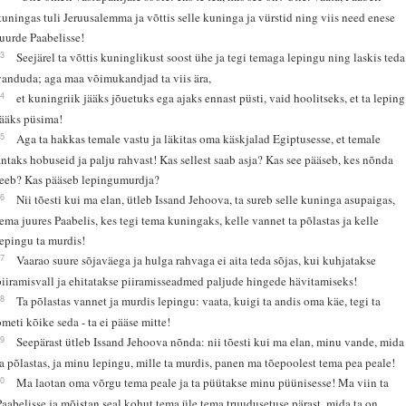
kuningas tuli Jeruusalemma ja võttis selle kuninga ja vürstid ning viis need enese
juurde Paabelisse!
13
Seejärel ta võttis kuninglikust soost ühe ja tegi temaga lepingu ning laskis teda
vanduda; aga maa võimukandjad ta viis ära,
14
et kuningriik jääks jõuetuks ega ajaks ennast püsti, vaid hoolitseks, et ta leping
jääks püsima!
15
Aga ta hakkas temale vastu ja läkitas oma käskjalad Egiptusesse, et temale
antaks hobuseid ja palju rahvast! Kas sellest saab asja? Kas see pääseb, kes nõnda
teeb? Kas pääseb lepingumurdja?
16
Nii tõesti kui ma elan, ütleb Issand Jehoova, ta sureb selle kuninga asupaigas,
tema juures Paabelis, kes tegi tema kuningaks, kelle vannet ta põlastas ja kelle
lepingu ta murdis!
17
Vaarao suure sõjaväega ja hulga rahvaga ei aita teda sõjas, kui kuhjatakse
piiramisvall ja ehitatakse piiramisseadmed paljude hingede hävitamiseks!
18
Ta põlastas vannet ja murdis lepingu: vaata, kuigi ta andis oma käe, tegi ta
ometi kõike seda - ta ei pääse mitte!
19
Seepärast ütleb Issand Jehoova nõnda: nii tõesti kui ma elan, minu vande, mida
ta põlastas, ja minu lepingu, mille ta murdis, panen ma tõepoolest tema pea peale!
20
Ma laotan oma võrgu tema peale ja ta püütakse minu püünisesse! Ma viin ta
Paabelisse ja mõistan seal kohut tema üle tema truudusetuse pärast, mida ta on