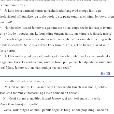
osutanud minu vastu!
21
Ja kõik tema parimad kõigis ta väehulkades langevad mõõga läbi, aga
järelejäänud pillutatakse iga tuule poole! Ja te peate tundma, et mina, Jehoova, ole
rääkinud!
22
Nõnda ütleb Issand Jehoova: aga mina ise võtan kõrge seedri ladvast ja istutan;
selle võsude tippudest ma katkun kõige õrnema ja istutan kõrgele ja järsule mäele!
23
Iisraeli kõrgele mäele ma istutan selle: see ajab oksi ja kannab vilja ning saab
toredaks seedriks! Selle alla asuvad kõik linnud, kõik, kel on tiivad, elavad selle
okste varjus!
24
Ja kõik metsa puud peavad tundma, et mina olen Jehoova, kes teeb madalaks
kõrge puu, kõrgeks madala puu, kuivaks toore puu ja paneb haljendama kuivanud
puu! Mina, Jehoova, olen rääkinud, ja ma teen seda!"
Hs 18
1
Ja mulle tuli Jehoova sõna; ta ütles:
2
"Mis teil on mõttes, kui lausute seda kõnekäändu Iisraeli maa kohta, öeldes:
"Isad sõid tooreid viinamarju, aga laste hambad on hellad?"
3
Nii tõesti kui ma elan, ütleb Issand Jehoova, ei tohi teil enam olla selle
kõnekäänu lausujat Iisraelis!
4
Vaata, kõik hinged on minu päralt: nagu isa hing, nõnda poja hing - need on