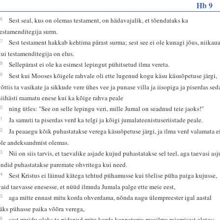
Hb 9
16
Sest seal, kus on olemas testament, on hädavajalik, et tõendataks ka
testamenditegija surm.
17
Sest testament hakkab kehtima pärast surma; sest see ei ole kunagi jõus, niikau
kui testamenditegija on elus.
18
Sellepärast ei ole ka esimest lepingut pühitsetud ilma vereta.
19
Sest kui Mooses kõigele rahvale oli ette lugenud kogu käsu käsuõpetuse järgi,
võttis ta vasikate ja sikkude vere ühes vee ja punase villa ja iisopiga ja piserdas sed
niihästi raamatu enese kui ka kõige rahva peale
20
ning ütles: "See on selle lepingu veri, mille Jumal on seadnud teie jaoks!"
21
Ja samuti ta piserdas verd ka telgi ja kõigi jumalateenistuseriistade peale.
22
Ja peaaegu kõik puhastatakse verega käsuõpetuse järgi, ja ilma verd valamata e
ole andeksandmist olemas.
23
Nii on siis tarvis, et taevalike asjade kujud puhastatakse sel teel, aga taevasi asj
endid puhastatakse paremate ohvritega kui need.
24
Sest Kristus ei läinud kätega tehtud pühamusse kui tõelise püha paiga kujusse,
vaid taevasse enesesse, et nüüd ilmuda Jumala palge ette meie eest,
25
aga mitte ennast mitu korda ohverdama, nõnda nagu ülempreester igal aastal
läks pühasse paika võõra verega,
26
sest muidu oleks ta pidanud mitu korda kannatama maailma rajamisest alates;