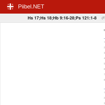
Piibel.NET
Hs 17;Hs 18;Hb 9:16-28;Ps 121:1-8
(7
E