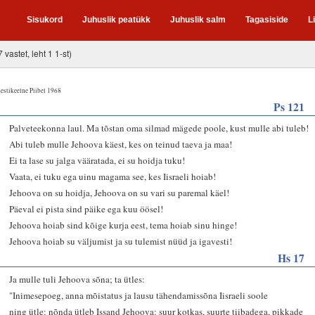
Sisukord
Juhuslik peatükk
Juhuslik salm
Tagasiside
L
7 vastet, leht 1 1-st)
estikeelne Piibel 1968
Ps 121
1
Palveteekonna laul. Ma tõstan oma silmad mägede poole, kust mulle abi tuleb!
2
Abi tuleb mulle Jehoova käest, kes on teinud taeva ja maa!
3
Ei ta lase su jalga vääratada, ei su hoidja tuku!
4
Vaata, ei tuku ega uinu magama see, kes Iisraeli hoiab!
5
Jehoova on su hoidja, Jehoova on su vari su paremal käel!
6
Päeval ei pista sind päike ega kuu öösel!
7
Jehoova hoiab sind kõige kurja eest, tema hoiab sinu hinge!
8
Jehoova hoiab su väljumist ja su tulemist nüüd ja igavesti!
Hs 17
1
Ja mulle tuli Jehoova sõna; ta ütles:
2
"Inimesepoeg, anna mõistatus ja lausu tähendamissõna Iisraeli soole
3
ning ütle: nõnda ütleb Issand Jehoova: suur kotkas, suurte tiibadega, pikkade