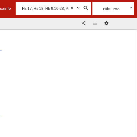
Piibel 1968
isainfo