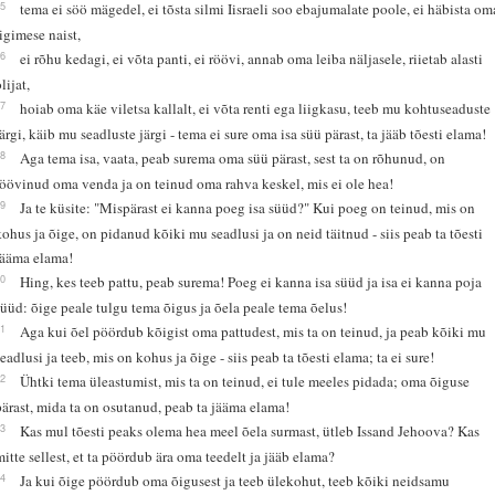
15
tema ei söö mägedel, ei tõsta silmi Iisraeli soo ebajumalate poole, ei häbista om
ligimese naist,
16
ei rõhu kedagi, ei võta panti, ei röövi, annab oma leiba näljasele, riietab alasti
lijat,
17
hoiab oma käe viletsa kallalt, ei võta renti ega liigkasu, teeb mu kohtuseaduste
järgi, käib mu seadluste järgi - tema ei sure oma isa süü pärast, ta jääb tõesti elama!
18
Aga tema isa, vaata, peab surema oma süü pärast, sest ta on rõhunud, on
röövinud oma venda ja on teinud oma rahva keskel, mis ei ole hea!
19
Ja te küsite: "Mispärast ei kanna poeg isa süüd?" Kui poeg on teinud, mis on
kohus ja õige, on pidanud kõiki mu seadlusi ja on neid täitnud - siis peab ta tõesti
jääma elama!
20
Hing, kes teeb pattu, peab surema! Poeg ei kanna isa süüd ja isa ei kanna poja
süüd: õige peale tulgu tema õigus ja õela peale tema õelus!
21
Aga kui õel pöördub kõigist oma pattudest, mis ta on teinud, ja peab kõiki mu
seadlusi ja teeb, mis on kohus ja õige - siis peab ta tõesti elama; ta ei sure!
22
Ühtki tema üleastumist, mis ta on teinud, ei tule meeles pidada; oma õiguse
pärast, mida ta on osutanud, peab ta jääma elama!
23
Kas mul tõesti peaks olema hea meel õela surmast, ütleb Issand Jehoova? Kas
mitte sellest, et ta pöördub ära oma teedelt ja jääb elama?
24
Ja kui õige pöördub oma õigusest ja teeb ülekohut, teeb kõiki neidsamu