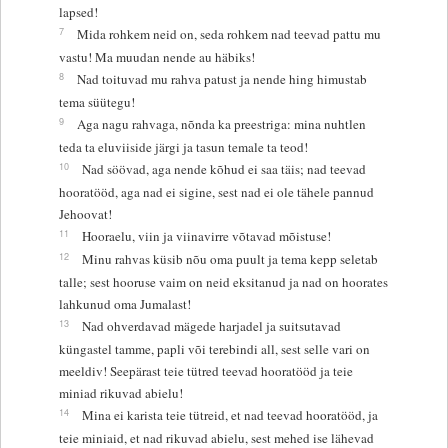
lapsed!
7
Mida rohkem neid on, seda rohkem nad teevad pattu mu
vastu! Ma muudan nende au häbiks!
8
Nad toituvad mu rahva patust ja nende hing himustab
tema süütegu!
9
Aga nagu rahvaga, nõnda ka preestriga: mina nuhtlen
teda ta eluviiside järgi ja tasun temale ta teod!
10
Nad söövad, aga nende kõhud ei saa täis; nad teevad
hooratööd, aga nad ei sigine, sest nad ei ole tähele pannud
Jehoovat!
11
Hooraelu, viin ja viinavirre võtavad mõistuse!
12
Minu rahvas küsib nõu oma puult ja tema kepp seletab
talle; sest hooruse vaim on neid eksitanud ja nad on hoorates
lahkunud oma Jumalast!
13
Nad ohverdavad mägede harjadel ja suitsutavad
küngastel tamme, papli või terebindi all, sest selle vari on
meeldiv! Seepärast teie tütred teevad hooratööd ja teie
miniad rikuvad abielu!
14
Mina ei karista teie tütreid, et nad teevad hooratööd, ja
teie miniaid, et nad rikuvad abielu, sest mehed ise lähevad