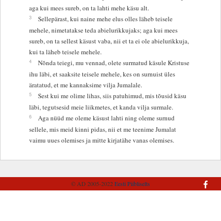
aga kui mees sureb, on ta lahti mehe käsu alt.
3
Sellepärast, kui naine mehe elus olles läheb teisele
mehele, nimetatakse teda abielurikkujaks; aga kui mees
sureb, on ta sellest käsust vaba, nii et ta ei ole abielurikkuja,
kui ta läheb teisele mehele.
4
Nõnda teiegi, mu vennad, olete surmatud käsule Kristuse
ihu läbi, et saaksite teisele mehele, kes on surnuist üles
äratatud, et me kannaksime vilja Jumalale.
5
Sest kui me olime lihas, siis patuhimud, mis tõusid käsu
läbi, tegutsesid meie liikmetes, et kanda vilja surmale.
6
Aga nüüd me oleme käsust lahti ning oleme surnud
sellele, mis meid kinni pidas, nii et me teenime Jumalat
vaimu uues olemises ja mitte kirjatähe vanas olemises.
© AD 2005-2022
Eesti Piibliselts