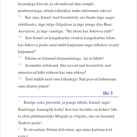
hooradega kõrvale ja ohverdavad ühes templi
pordunaistega; nõnda tallatakse maha mõistmatu rahvas!
15
Kui sina, Iisrael, teed hooratööd, siis Juuda ärgu saagu
süüdlaseks; ärge tulge Gilgalisse ja ärge minge üles Beet-
Aavenisse, ja ärge vanduge: "Nii tõesti kui Jehoova elab!"
16
Sest Iisrael on kangekaelne otsekui kangekaelne lehm;
kas Jehoova peaks neid nüüd karjatama nagu tallekesi avaral
karjamaal?
17
Efraim on liitunud ebajumalatega - las ta läheb!
18
Joomarite seltskond, üha teevad nad hooratööd, nad
armastavad häbi rohkem kui oma uhkust!
19
Tuul mähib neid oma tiibadega! Nad peavad häbenema
oma altarite pärast!
Ho 5
1
Kuulge seda, preestrid, ja pange tähele, Iisraeli sugu!
Kuulatage, kuninglik koda! Sest teie hooleks on kohus! Jah,
te olete püüdepaelaks Mispale ja võrguks, mis on laotatud
Taabori peale!
2
Te süvendate Sittimi kõlvatust, aga mina karistan teid
kõiki!