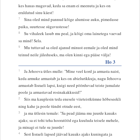
kes hauas magavad, keda sa enam ei meenuta ja kes on
eraldatud sinu käest!
7
Sina oled mind pannud kõige alumisse auku, pimedasse
paika, suurtesse sügavustesse!
8
Su vihaleek lasub mu peal, ja kõigi oma lainetega vaevad
sa mind! Sela.
9
Mu tuttavad sa oled ajanud minust eemale ja oled mind
teinud neile jäleduseks, ma olen kinni ega pääse välja!
Ho 3
1
Ja Jehoova ütles mulle: "Mine veel kord ja armasta naist,
keda armuke armastab ja kes on abielurikkuja, nagu Jehoova
armastab Iisraeli lapsi, kuigi need pöörduvad teiste jumalate
poole ja armastavad rosinakakkusid!"
2
Siis ma kauplesin teda enesele viieteistkümne hõbeseekli
ning kahe ja poole tündri otrade eest,
3
ja ma ütlesin temale: "Sa pead jääma mu juurde kauaks
ajaks; sa ei tohi teha hooratööd ega kuuluda teisele mehele,
ja minagi ei tule su juurde!
4
Sest Iisraeli lapsed jäävad kauaks ajaks kuningata ja