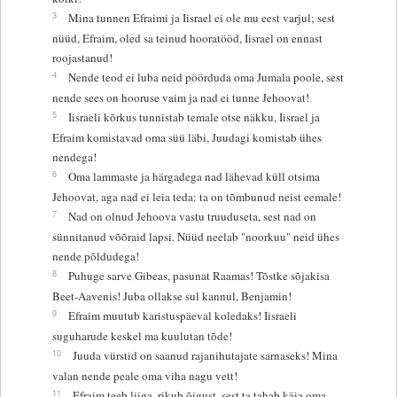
3
Mina tunnen Efraimi ja Iisrael ei ole mu eest varjul; sest
nüüd, Efraim, oled sa teinud hooratööd, Iisrael on ennast
roojastanud!
4
Nende teod ei luba neid pöörduda oma Jumala poole, sest
nende sees on hooruse vaim ja nad ei tunne Jehoovat!
5
Iisraeli kõrkus tunnistab temale otse näkku, Iisrael ja
Efraim komistavad oma süü läbi, Juudagi komistab ühes
nendega!
6
Oma lammaste ja härgadega nad lähevad küll otsima
Jehoovat, aga nad ei leia teda: ta on tõmbunud neist eemale!
7
Nad on olnud Jehoova vastu truuduseta, sest nad on
sünnitanud võõraid lapsi. Nüüd neelab "noorkuu" neid ühes
nende põldudega!
8
Puhuge sarve Gibeas, pasunat Raamas! Tõstke sõjakisa
Beet-Aavenis! Juba ollakse sul kannul, Benjamin!
9
Efraim muutub karistuspäeval koledaks! Iisraeli
suguharude keskel ma kuulutan tõde!
10
Juuda vürstid on saanud rajanihutajate sarnaseks! Mina
valan nende peale oma viha nagu vett!
11
Efraim teeb liiga, rikub õigust, sest ta tahab käia oma