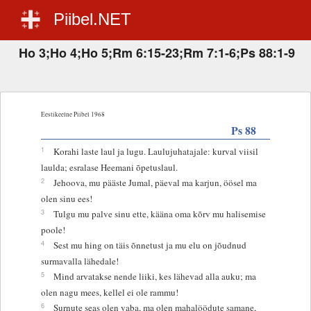
Piibel.NET
Ho 3;Ho 4;Ho 5;Rm 6:15-23;Rm 7:1-6;Ps 88:1-9
Eestikeelne Piibel 1968
Ps 88
1
Korahi laste laul ja lugu. Laulujuhatajale: kurval viisil
laulda; esralase Heemani õpetuslaul.
2
Jehoova, mu pääste Jumal, päeval ma karjun, öösel ma
olen sinu ees!
3
Tulgu mu palve sinu ette, kääna oma kõrv mu halisemise
poole!
4
Sest mu hing on täis õnnetust ja mu elu on jõudnud
surmavalla lähedale!
5
Mind arvatakse nende liiki, kes lähevad alla auku; ma
olen nagu mees, kellel ei ole rammu!
6
Surnute seas olen vaba, ma olen mahalöödute samane,