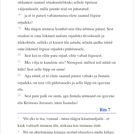
südamest saanud sõnakuulelikuks sellele õpetuse
väljendusele, mille juurde teid on juhatatud,
18
ja et te patust vabanenuina olete saanud õiguse
orjadeks!
19
Ma räägin inimese kombel teie liha nõtruse pärast. Sest
otsekui te oma liikmed andsite orjadeks rüvedusele ja
ülekohtule, selleks et käsust üle astuda, nõnda andke nüüd
oma liikmed õiguse orjadeks pühitsusele.
20
Sest kui te olite patu orjad, olite vabad õigusest.
21
Mis vilja te kandsite siis? Niisugust, millest teil nüüd on
häbi! Sest selle lõpp on surm!
22
Aga nüüd, et te olete saanud patust vabaks ja Jumala
orjadeks, on teie vili pühitsuseks ja selle lõpp on igavene
elu.
23
Sest patu palk on surm, aga Jumala armuand on igavene
elu Kristuses Jeesuses, meie Issandas!
Rm 7
1
Või eks te tea, vennad - mina räägin käsutundjaile - et
käsk valitseb inimese üle, niikaua kui inimene elab.
2
Nii on abielunaine käsuga seotud elusoleva mehe külge;