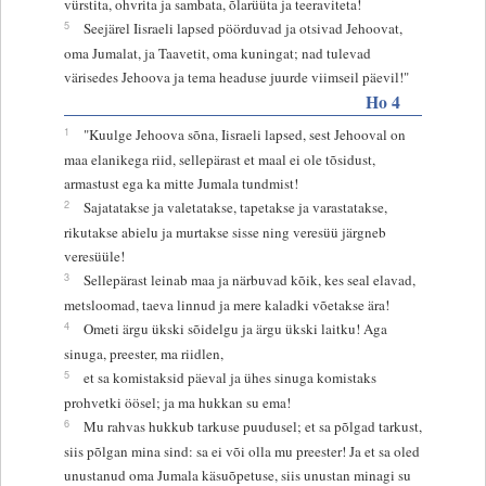
vürstita, ohvrita ja sambata, õlarüüta ja teeraviteta!
5
Seejärel Iisraeli lapsed pöörduvad ja otsivad Jehoovat,
oma Jumalat, ja Taavetit, oma kuningat; nad tulevad
värisedes Jehoova ja tema headuse juurde viimseil päevil!"
Ho 4
1
"Kuulge Jehoova sõna, Iisraeli lapsed, sest Jehooval on
maa elanikega riid, sellepärast et maal ei ole tõsidust,
armastust ega ka mitte Jumala tundmist!
2
Sajatatakse ja valetatakse, tapetakse ja varastatakse,
rikutakse abielu ja murtakse sisse ning veresüü järgneb
veresüüle!
3
Sellepärast leinab maa ja närbuvad kõik, kes seal elavad,
metsloomad, taeva linnud ja mere kaladki võetakse ära!
4
Ometi ärgu ükski sõidelgu ja ärgu ükski laitku! Aga
sinuga, preester, ma riidlen,
5
et sa komistaksid päeval ja ühes sinuga komistaks
prohvetki öösel; ja ma hukkan su ema!
6
Mu rahvas hukkub tarkuse puudusel; et sa põlgad tarkust,
siis põlgan mina sind: sa ei või olla mu preester! Ja et sa oled
unustanud oma Jumala käsuõpetuse, siis unustan minagi su