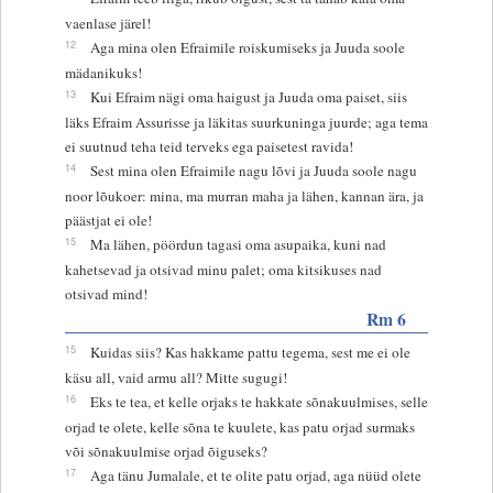
vaenlase järel!
12
Aga mina olen Efraimile roiskumiseks ja Juuda soole
mädanikuks!
13
Kui Efraim nägi oma haigust ja Juuda oma paiset, siis
läks Efraim Assurisse ja läkitas suurkuninga juurde; aga tema
ei suutnud teha teid terveks ega paisetest ravida!
14
Sest mina olen Efraimile nagu lõvi ja Juuda soole nagu
noor lõukoer: mina, ma murran maha ja lähen, kannan ära, ja
päästjat ei ole!
15
Ma lähen, pöördun tagasi oma asupaika, kuni nad
kahetsevad ja otsivad minu palet; oma kitsikuses nad
otsivad mind!
Rm 6
15
Kuidas siis? Kas hakkame pattu tegema, sest me ei ole
käsu all, vaid armu all? Mitte sugugi!
16
Eks te tea, et kelle orjaks te hakkate sõnakuulmises, selle
orjad te olete, kelle sõna te kuulete, kas patu orjad surmaks
või sõnakuulmise orjad õiguseks?
17
Aga tänu Jumalale, et te olite patu orjad, aga nüüd olete