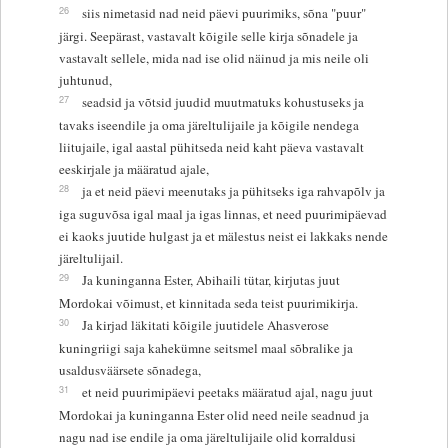
26
siis nimetasid nad neid päevi puurimiks, sõna "puur"
järgi. Seepärast, vastavalt kõigile selle kirja sõnadele ja
vastavalt sellele, mida nad ise olid näinud ja mis neile oli
juhtunud,
27
seadsid ja võtsid juudid muutmatuks kohustuseks ja
tavaks iseendile ja oma järeltulijaile ja kõigile nendega
liitujaile, igal aastal pühitseda neid kaht päeva vastavalt
eeskirjale ja määratud ajale,
28
ja et neid päevi meenutaks ja pühitseks iga rahvapõlv ja
iga suguvõsa igal maal ja igas linnas, et need puurimipäevad
ei kaoks juutide hulgast ja et mälestus neist ei lakkaks nende
järeltulijail.
29
Ja kuninganna Ester, Abihaili tütar, kirjutas juut
Mordokai võimust, et kinnitada seda teist puurimikirja.
30
Ja kirjad läkitati kõigile juutidele Ahasverose
kuningriigi saja kahekümne seitsmel maal sõbralike ja
usaldusväärsete sõnadega,
31
et neid puurimipäevi peetaks määratud ajal, nagu juut
Mordokai ja kuninganna Ester olid need neile seadnud ja
nagu nad ise endile ja oma järeltulijaile olid korraldusi