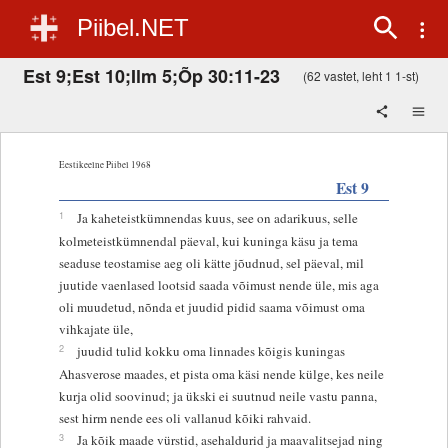
Piibel.NET
Est 9;Est 10;Ilm 5;Õp 30:11-23
(62 vastet, leht 1 1-st)
Eestikeelne Piibel 1968
Est 9
1
Ja kaheteistkümnendas kuus, see on adarikuus, selle
kolmeteistkümnendal päeval, kui kuninga käsu ja tema
seaduse teostamise aeg oli kätte jõudnud, sel päeval, mil
juutide vaenlased lootsid saada võimust nende üle, mis aga
oli muudetud, nõnda et juudid pidid saama võimust oma
vihkajate üle,
2
juudid tulid kokku oma linnades kõigis kuningas
Ahasverose maades, et pista oma käsi nende külge, kes neile
kurja olid soovinud; ja ükski ei suutnud neile vastu panna,
sest hirm nende ees oli vallanud kõiki rahvaid.
3
Ja kõik maade vürstid, asehaldurid ja maavalitsejad ning