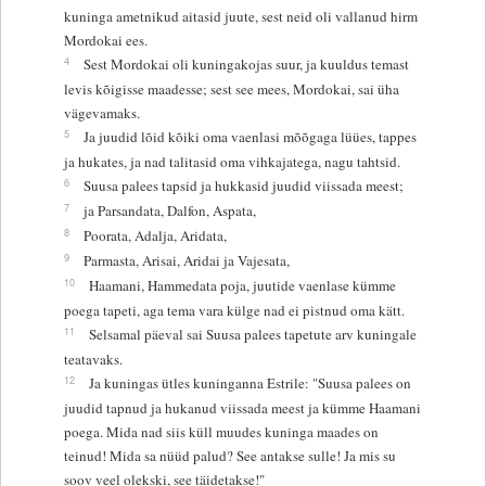
kuninga ametnikud aitasid juute, sest neid oli vallanud hirm
Mordokai ees.
4
Sest Mordokai oli kuningakojas suur, ja kuuldus temast
levis kõigisse maadesse; sest see mees, Mordokai, sai üha
vägevamaks.
5
Ja juudid lõid kõiki oma vaenlasi mõõgaga lüües, tappes
ja hukates, ja nad talitasid oma vihkajatega, nagu tahtsid.
6
Suusa palees tapsid ja hukkasid juudid viissada meest;
7
ja Parsandata, Dalfon, Aspata,
8
Poorata, Adalja, Aridata,
9
Parmasta, Arisai, Aridai ja Vajesata,
10
Haamani, Hammedata poja, juutide vaenlase kümme
poega tapeti, aga tema vara külge nad ei pistnud oma kätt.
11
Selsamal päeval sai Suusa palees tapetute arv kuningale
teatavaks.
12
Ja kuningas ütles kuninganna Estrile: "Suusa palees on
juudid tapnud ja hukanud viissada meest ja kümme Haamani
poega. Mida nad siis küll muudes kuninga maades on
teinud! Mida sa nüüd palud? See antakse sulle! Ja mis su
soov veel olekski, see täidetakse!"