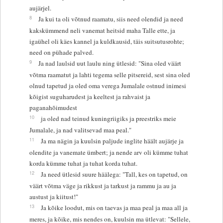
aujärjel.
8
Ja kui ta oli võtnud raamatu, siis need olendid ja need
kakskümmend neli vanemat heitsid maha Talle ette, ja
igaühel oli käes kannel ja kuldkausid, täis suitsutusrohte;
need on pühade palved.
9
Ja nad laulsid uut laulu ning ütlesid: "Sina oled väärt
võtma raamatut ja lahti tegema selle pitsereid, sest sina oled
olnud tapetud ja oled oma verega Jumalale ostnud inimesi
kõigist suguharudest ja keeltest ja rahvaist ja
paganahõimudest
10
ja oled nad teinud kuningriigiks ja preestriks meie
Jumalale, ja nad valitsevad maa peal."
11
Ja ma nägin ja kuulsin paljude inglite häält aujärje ja
olendite ja vanemate ümbert; ja nende arv oli kümme tuhat
korda kümme tuhat ja tuhat korda tuhat.
12
Ja need ütlesid suure häälega: "Tall, kes on tapetud, on
väärt võtma väge ja rikkust ja tarkust ja rammu ja au ja
austust ja kiitust!"
13
Ja kõike loodut, mis on taevas ja maa peal ja maa all ja
meres, ja kõike, mis nendes on, kuulsin ma ütlevat: "Sellele,