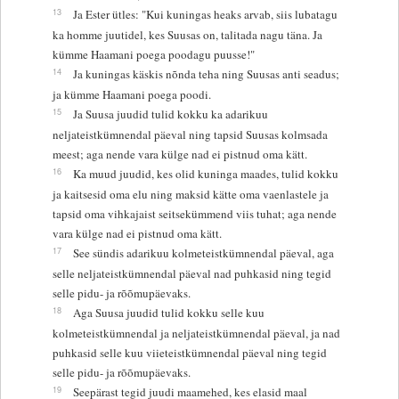
13
Ja Ester ütles: "Kui kuningas heaks arvab, siis lubatagu
ka homme juutidel, kes Suusas on, talitada nagu täna. Ja
kümme Haamani poega poodagu puusse!"
14
Ja kuningas käskis nõnda teha ning Suusas anti seadus;
ja kümme Haamani poega poodi.
15
Ja Suusa juudid tulid kokku ka adarikuu
neljateistkümnendal päeval ning tapsid Suusas kolmsada
meest; aga nende vara külge nad ei pistnud oma kätt.
16
Ka muud juudid, kes olid kuninga maades, tulid kokku
ja kaitsesid oma elu ning maksid kätte oma vaenlastele ja
tapsid oma vihkajaist seitsekümmend viis tuhat; aga nende
vara külge nad ei pistnud oma kätt.
17
See sündis adarikuu kolmeteistkümnendal päeval, aga
selle neljateistkümnendal päeval nad puhkasid ning tegid
selle pidu- ja rõõmupäevaks.
18
Aga Suusa juudid tulid kokku selle kuu
kolmeteistkümnendal ja neljateistkümnendal päeval, ja nad
puhkasid selle kuu viieteistkümnendal päeval ning tegid
selle pidu- ja rõõmupäevaks.
19
Seepärast tegid juudi maamehed, kes elasid maal