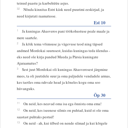
teinud paastu ja kaebehüüu asjus.
32
Nõnda kinnitas Estri käsk need puurimi eeskirjad, ja
need kirjutati raamatusse.
Est 10
1
Ja kuningas Ahasveros pani töökohustuse peale maale ja
mere saartele.
2
Ja kõik tema võimsuse ja vägevuse teod ning täpsed
andmed Mordokai suurusest, kuidas kuningas teda ülendas -
eks need ole kirja pandud Meeda ja Pärsia kuningate
Ajaraamatus?
3
Sest juut Mordokai oli kuningas Ahasverosest järgmine
mees, ta oli juutidele suur ja oma paljudele vendadele armas,
kes taotles oma rahvale head ja kõneles kogu oma soo
hüvanguks.
Õp 30
11
On neid, kes neavad oma isa ega õnnista oma ema!
12
On neid, kes iseenese silmis on puhtad, kuid ei ole oma
saastast puhtaks pestud!
13
On neid - ah, kui ülbed on nende silmad ja kui kõrgele