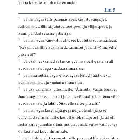
kui ta kõrvale tõrjub oma emanda!
Ilm 5
1
Ja ma nägin selle paremas käes, kes istus aujärjel,
rullraamatut, täis kirjutatud seestpoolt ja väljastpoolt ja
kinni pandud seitsme pitseriga.
2
Ja ma nägin vägevat inglit; see kuulutas suure häälega:
"Kes on vääriline avama seda raamatut ja lahti võtma selle
pitsereid?"
3
Ja ükski ei võinud ei taevas ega maa peal ega maa all
avada raamatut ega vaadata sinna sisse.
4
Ja mina nutsin väga, et kedagi ei leitud väärt olevat
avama raamatut ja vaatama sinna sisse.
5
Ja üks vanemaist ütles mulle: "Ära nuta! Vaata, lõukoer
Juuda suguharust, Taaveti juur, on võitnud nii, et tema võib
avada raamatu ja lahti võtta selle seitse pitserit!"
6
Ja ma nägin keset aujärge ja nelja olendit ja keset
vanemaid seismas Talle, kes oli otsekui tapetud; ja tal oli
seitse sarve ja seitse silma, mis on Jumala seitse vaimu, kes
on läkitatud kogu ilmamaale.
7
Ja ta tuli ja võttis raamatu selle paremast käest, kes istus