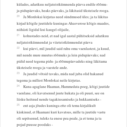
külades, adarikuu neljateistkümnenda päeva endile rõõmu-
ja pidupäevaks, heaks päevaks, ja läkitasid üksteisele rooga.
20
Ja Mordokai kirjutas need sündmused üles; ja ta läkitas
kirjad kõigile juutidele kuningas Ahasverose kõigis maades,
niihästi ligidal kui kaugel olijaile,
21
kohustades neid, et nad igal aastal pühitseksid adarikuu
neljateistkümnendat ja viieteistkümnendat päeva
22
kui päevi, mil juudid said rahu oma vaenlastest, ja kuud,
mil nende mure muutus rõõmuks ja lein pidupäevaks; nad
pidid need tegema pidu- ja rõõmupäevadeks ning läkitama
üksteisele rooga ja vaestele ande.
23
Ja juudid võtsid tavaks, mida nad juba olid hakanud
tegema ja millest Mordokai neile kirjutas.
24
Kuna agaglane Haaman, Hammedata poeg, kõigi juutide
vaenlane, oli kavatsenud juute hukata ja oli puuri, see on
liisku heitnud nende tagakiusamiseks ja hukkamiseks -
25
ent asja jõudes kuninga ette oli tema kirjalikult
käskinud, et Haamani kuri kavatsus, mille ta juutide vastu
oli sepitsenud, tuleks ta enese pea peale, ja et tema ja ta
pojad puusse poodaks -