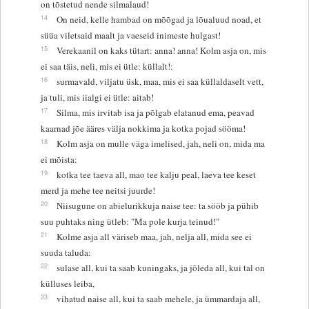
on tõstetud nende silmalaud!
14
On neid, kelle hambad on mõõgad ja lõualuud noad, et
süüa viletsaid maalt ja vaeseid inimeste hulgast!
15
Verekaanil on kaks tütart: anna! anna! Kolm asja on, mis
ei saa täis, neli, mis ei ütle: küllalt!:
16
surmavald, viljatu üsk, maa, mis ei saa küllaldaselt vett,
ja tuli, mis iialgi ei ütle: aitab!
17
Silma, mis irvitab isa ja põlgab elatanud ema, peavad
kaarnad jõe ääres välja nokkima ja kotka pojad sööma!
18
Kolm asja on mulle väga imelised, jah, neli on, mida ma
ei mõista:
19
kotka tee taeva all, mao tee kalju peal, laeva tee keset
merd ja mehe tee neitsi juurde!
20
Niisugune on abielurikkuja naise tee: ta sööb ja pühib
suu puhtaks ning ütleb: "Ma pole kurja teinud!"
21
Kolme asja all väriseb maa, jah, nelja all, mida see ei
suuda taluda:
22
sulase all, kui ta saab kuningaks, ja jõleda all, kui tal on
külluses leiba,
23
vihatud naise all, kui ta saab mehele, ja ümmardaja all,