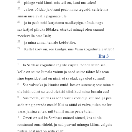
25
pidage vaid kinni, mis teil on, kuni ma tulen!
26
Ja kes võidab ja otsani peab minu tegusid, sellele ma
annan meelevalla paganate üle
27
ja ta peab neid karjatama raudkepiga, nõnda nagu
saviastjad pihuks lüüakse, otsekui minagi olen saanud
meelevalla oma Isalt;
28
ja mina annan temale koidutähe.
29
Kellel kõrv on, see kuulgu, mis Vaim kogudustele ütleb!
Ilm 3
1
Ja Sardese koguduse inglile kirjuta: nõnda ütleb see,
kelle on seitse Jumala vaimu ja need seitse tähte: Ma tean
sinu tegusid, et sul on nimi, et sa elad, aga oled surnud!
2
Saa valvsaks ja kinnita muid, kes on suremas; sest mina ei
ole leidnud, et su teod oleksid täielikud minu Jumala ees!
3
Siis mõtle, kuidas sa sõna vastu võtsid ja kuulsid, ja pea
seda ning paranda meelt! Kui sa nüüd ei valva, tulen ma kui
varas ja sina ei tea, mil tunnil ma su peale tulen.
4
Ometi on sul ka Sardeses mõned nimed, kes ei ole
reostanud oma riideid, ja nad peavad minuga käima valgeis
riideis, sest nad on seda väärt.