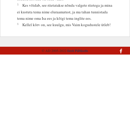
5
Kes võidab, see riietatakse nõnda valgete riietega ja mina
ei kustuta tema nime eluraamatust, ja ma tahan tunnistada
tema nime oma Isa ees ja kõigi tema inglite ees.
6
Kellel kõrv on, see kuulgu, mis Vaim kogudustele ütleb!
© AD 2005-2022
Eesti Piibliselts