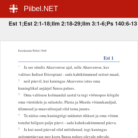
Piibel.NET
Est 1;Est 2:1-18;Ilm 2:18-29;Ilm 3:1-6;Ps 140:6-13
Eestikeelne Piibel 1968
Est 1
1
Ja see sündis Ahasverose ajal, selle Ahasverose, kes
valitses Indiast Etioopiani - sada kahtkümmend seitset maad,
2
neil päevil, kui kuningas Ahasveros istus oma
kuninglikul aujärjel Suusa palees.
3
Oma valitsuse kolmandal aastal ta tegi võõruspeo kõigile
oma vürstidele ja sulastele; Pärsia ja Meeda võimukandjad,
ülimused ja maavalitsejad olid tema juures.
4
Ta näitas oma kuningriigi määratut rikkust ja oma võimu
toredat hiilgust palju päevi - sada kaheksakümmend päeva.
5
Ja kui need päevad olid möödunud, tegi kuningas
seitsmepäevase peo kogu Suusa palees olevale rahvale,