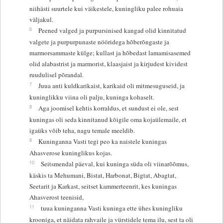
niihästi suurtele kui väikestele, kuningliku palee rohuaia
väljakul.
6
Peened valged ja purpursinised kangad olid kinnitatud
valgete ja purpurpunaste nööridega hõberõngaste ja
marmorsammaste külge; kullast ja hõbedast lamamisasemed
olid alabastrist ja marmorist, klaasjaist ja kirjudest kividest
ruudulisel põrandal.
7
Juua anti kuldkarikaist, karikaid oli mitmesuguseid, ja
kuninglikku viina oli palju, kuninga kohaselt.
8
Aga joomisel kehtis korraldus, et sundust ei ole, sest
kuningas oli seda kinnitanud kõigile oma kojaülemaile, et
igaüks võib teha, nagu temale meeldib.
9
Kuninganna Vasti tegi peo ka naistele kuningas
Ahasverose kuninglikus kojas.
10
Seitsmendal päeval, kui kuninga süda oli viinarõõmus,
käskis ta Mehumani, Bistat, Harbonat, Bigtat, Abagtat,
Seetarit ja Karkast, seitset kammerteenrit, kes kuningas
Ahasverost teenisid,
11
tuua kuninganna Vasti kuninga ette ühes kuningliku
krooniga, et näidata rahvaile ja vürstidele tema ilu, sest ta oli