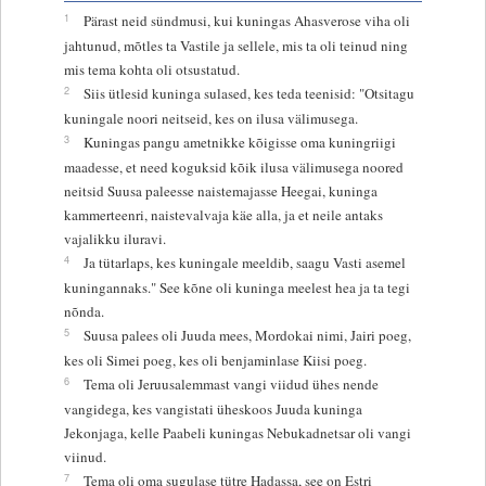
1
Pärast neid sündmusi, kui kuningas Ahasverose viha oli
jahtunud, mõtles ta Vastile ja sellele, mis ta oli teinud ning
mis tema kohta oli otsustatud.
2
Siis ütlesid kuninga sulased, kes teda teenisid: "Otsitagu
kuningale noori neitseid, kes on ilusa välimusega.
3
Kuningas pangu ametnikke kõigisse oma kuningriigi
maadesse, et need koguksid kõik ilusa välimusega noored
neitsid Suusa paleesse naistemajasse Heegai, kuninga
kammerteenri, naistevalvaja käe alla, ja et neile antaks
vajalikku iluravi.
4
Ja tütarlaps, kes kuningale meeldib, saagu Vasti asemel
kuningannaks." See kõne oli kuninga meelest hea ja ta tegi
nõnda.
5
Suusa palees oli Juuda mees, Mordokai nimi, Jairi poeg,
kes oli Simei poeg, kes oli benjaminlase Kiisi poeg.
6
Tema oli Jeruusalemmast vangi viidud ühes nende
vangidega, kes vangistati üheskoos Juuda kuninga
Jekonjaga, kelle Paabeli kuningas Nebukadnetsar oli vangi
viinud.
7
Tema oli oma sugulase tütre Hadassa, see on Estri