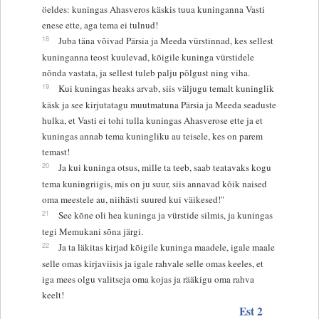
öeldes: kuningas Ahasveros käskis tuua kuninganna Vasti
enese ette, aga tema ei tulnud!
18
Juba täna võivad Pärsia ja Meeda vürstinnad, kes sellest
kuninganna teost kuulevad, kõigile kuninga vürstidele
nõnda vastata, ja sellest tuleb palju põlgust ning viha.
19
Kui kuningas heaks arvab, siis väljugu temalt kuninglik
käsk ja see kirjutatagu muutmatuna Pärsia ja Meeda seaduste
hulka, et Vasti ei tohi tulla kuningas Ahasverose ette ja et
kuningas annab tema kuningliku au teisele, kes on parem
temast!
20
Ja kui kuninga otsus, mille ta teeb, saab teatavaks kogu
tema kuningriigis, mis on ju suur, siis annavad kõik naised
oma meestele au, niihästi suured kui väikesed!"
21
See kõne oli hea kuninga ja vürstide silmis, ja kuningas
tegi Memukani sõna järgi.
22
Ja ta läkitas kirjad kõigile kuninga maadele, igale maale
selle omas kirjaviisis ja igale rahvale selle omas keeles, et
iga mees olgu valitseja oma kojas ja rääkigu oma rahva
keelt!
Est 2