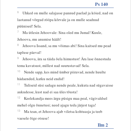
Ps 140
6
Uhked on mulle salajasse pannud paelad ja köied, nad on
laotanud võrgud rööpa kõrvale ja on mulle seadnud
püünised! Sela.
7
Ma ütlesin Jehoovale: Sina oled mu Jumal! Kuule,
Jehoova, mu anumise häält!
8
Jehoova Issand, sa mu võimas abi! Sina kaitsed mu pead
tapluse päeval!
9
Jehoova, ära sa täida õela himustust! Ära lase õnnestuda
tema kavatsust, millest nad suurustavad! Sela.
10
Nende sapp, kes mind ümber piiravad, nende huulte
hädaended, katku neid endid!
11
Tuliseid süsi sadagu nende peale, kukuta nad sügavaisse
aukudesse, kust nad ei saa üles tõusta!
12
Keelekandja mees ärgu püsigu maa peal, vägivaldsel
mehel olgu õnnetusi; need ajagu teda järjest taga!
13
Ma tean, et Jehoova ajab viletsa kohtuasja ja teeb
vaesele õige otsuse!
Ilm 2