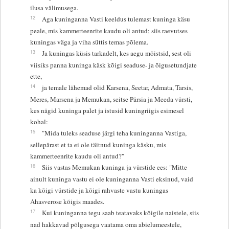
ilusa välimusega.
12
Aga kuninganna Vasti keeldus tulemast kuninga käsu
peale, mis kammerteenrite kaudu oli antud; siis raevutses
kuningas väga ja viha süttis temas põlema.
13
Ja kuningas küsis tarkadelt, kes aegu mõistsid, sest oli
viisiks panna kuninga käsk kõigi seaduse- ja õigusetundjate
ette,
14
ja temale lähemad olid Karsena, Seetar, Admata, Tarsis,
Meres, Marsena ja Memukan, seitse Pärsia ja Meeda vürsti,
kes nägid kuninga palet ja istusid kuningriigis esimesel
kohal:
15
"Mida tuleks seaduse järgi teha kuninganna Vastiga,
sellepärast et ta ei ole täitnud kuninga käsku, mis
kammerteenrite kaudu oli antud?"
16
Siis vastas Memukan kuninga ja vürstide ees: "Mitte
ainult kuninga vastu ei ole kuninganna Vasti eksinud, vaid
ka kõigi vürstide ja kõigi rahvaste vastu kuningas
Ahasverose kõigis maades.
17
Kui kuninganna tegu saab teatavaks kõigile naistele, siis
nad hakkavad põlgusega vaatama oma abielumeestele,