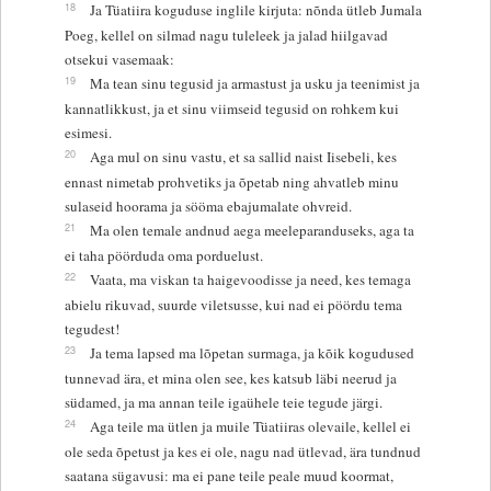
18
Ja Tüatiira koguduse inglile kirjuta: nõnda ütleb Jumala
Poeg, kellel on silmad nagu tuleleek ja jalad hiilgavad
otsekui vasemaak:
19
Ma tean sinu tegusid ja armastust ja usku ja teenimist ja
kannatlikkust, ja et sinu viimseid tegusid on rohkem kui
esimesi.
20
Aga mul on sinu vastu, et sa sallid naist Iisebeli, kes
ennast nimetab prohvetiks ja õpetab ning ahvatleb minu
sulaseid hoorama ja sööma ebajumalate ohvreid.
21
Ma olen temale andnud aega meeleparanduseks, aga ta
ei taha pöörduda oma porduelust.
22
Vaata, ma viskan ta haigevoodisse ja need, kes temaga
abielu rikuvad, suurde viletsusse, kui nad ei pöördu tema
tegudest!
23
Ja tema lapsed ma lõpetan surmaga, ja kõik kogudused
tunnevad ära, et mina olen see, kes katsub läbi neerud ja
südamed, ja ma annan teile igaühele teie tegude järgi.
24
Aga teile ma ütlen ja muile Tüatiiras olevaile, kellel ei
ole seda õpetust ja kes ei ole, nagu nad ütlevad, ära tundnud
saatana sügavusi: ma ei pane teile peale muud koormat,