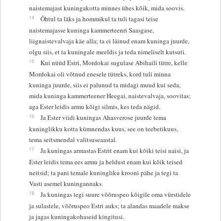
naistemajast kuningakotta minnes ühes kõik, mida soovis.
14
Õhtul ta läks ja hommikul ta tuli tagasi teise
naistemajasse kuninga kammerteenri Saasgase,
liignaistevalvaja käe alla; ta ei läinud enam kuninga juurde,
olgu siis, et ta kuningale meeldis ja teda nimeliselt kutsuti.
15
Kui nüüd Estri, Mordokai sugulase Abihaili tütre, kelle
Mordokai oli võtnud enesele tütreks, kord tuli minna
kuninga juurde, siis ei palunud ta midagi muud kui seda,
mida kuninga kammerteener Heegai, naistevalvaja, soovitas;
aga Ester leidis armu kõigi silmis, kes teda nägid.
16
Ja Ester viidi kuningas Ahasverose juurde tema
kuninglikku kotta kümnendas kuus, see on teebetikuus,
tema seitsmendal valitsuseaastal.
17
Ja kuningas armastas Estrit enam kui kõiki teisi naisi, ja
Ester leidis tema ees armu ja heldust enam kui kõik teised
neitsid; ta pani temale kuningliku krooni pähe ja tegi ta
Vasti asemel kuningannaks.
18
Ja kuningas tegi suure võõruspeo kõigile oma vürstidele
ja sulastele, võõruspeo Estri auks; ta alandas maadele makse
ja jagas kuningakohaseid kingitusi.