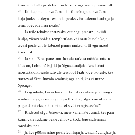
kuni sada batti ja õli kuni sada batti, aga soola piiramatult.
23
Kõike, mida taeva Jumal käsib, tehtagu taeva Jumala
koja jaoks hoolega, sest miks peaks viha tulema kuninga ja
tema poegade riigi peale?
24
Ja teile tehakse teatavaks, et ühegi preestri, leviidi,
laulja, väravahoidja, templisulase või muu Jumala koja
teenri peale ei ole lubatud panna maksu, tolli ega muud
koormist.
25
Ja sina, Esra, pane oma Jumala tarkust mööda, mis su
käes on, kohtumõistjaid ja õigusetundjaid, kes kohut
mõistaksid kõigele rahvale teispool Frati jõge, kõigile, kes
tunnevad Sinu Jumala seadusi; aga neid, kes ei tunne,
õpetage.
26
Ja igaühele, kes ei tee sinu Jumala seaduse ja kuninga
seaduse järgi, mõistetagu täpselt kohut, olgu surmaks või
pagendamiseks, rahakaristuseks või vangistuseks!"
27
Kiidetud olgu Jehoova, meie vanemate Jumal, kes pani
kuningale südame peale Jehoova koda Jeruusalemmas
toredaks teha
28
ja kes pööras minu poole kuninga ja tema nõuandjate ja