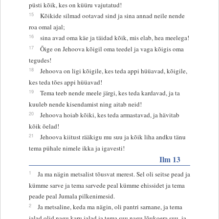
püsti kõik, kes on küüru vajutatud!
15
Kõikide silmad ootavad sind ja sina annad neile nende
roa omal ajal;
16
sina avad oma käe ja täidad kõik, mis elab, hea meelega!
17
Õige on Jehoova kõigil oma teedel ja vaga kõigis oma
tegudes!
18
Jehoova on ligi kõigile, kes teda appi hüüavad, kõigile,
kes teda tões appi hüüavad!
19
Tema teeb nende meele järgi, kes teda kardavad, ja ta
kuuleb nende kisendamist ning aitab neid!
20
Jehoova hoiab kõiki, kes teda armastavad, ja hävitab
kõik õelad!
21
Jehoova kiitust rääkigu mu suu ja kõik liha andku tänu
tema pühale nimele ikka ja igavesti!
Ilm 13
1
Ja ma nägin metsalist tõusvat merest. Sel oli seitse pead ja
kümme sarve ja tema sarvede peal kümme ehissidet ja tema
peade peal Jumala pilkenimesid.
2
Ja metsaline, keda ma nägin, oli pantri sarnane, ja tema
jalad olid nagu karu jalad ja tema suu nagu lõukoera suu, ja