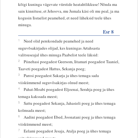
kõigi kuninga vägevate vürstide heatahtlikkuse! Nõnda ma
sain kinnituse, et Jehoova, mu Jumala käsi oli mu peal, ja ma
kogusin Iisraelist peamehed, et need läheksid teele ühes
minuga.
Esr 8
1
Need olid perekondade peamehed ja need
suguvõsakirjades olijad, kes kuningas Artahsasta
valitsuseajal ühes minuga Paabelist teele läksid:
2
Piinehasi poegadest Geersom, Iitamari poegadest Taaniel,
Taaveti poegadest Hattus, Sekanja poeg;
3
Parosi poegadest Sakarja ja ühes temaga sada
viiskümmend suguvõsakirjas olnud meest;
4
Pahat-Moabi poegadest Eljoenai, Serahja poeg ja ühes
temaga kakssada meest;
5
Sattu poegadest Sekanja, Jahasieli poeg ja ühes temaga
kolmsada meest;
6
Aadini poegadest Ebed, Joonatani poeg ja ühes temaga
viiskümmend meest;
7
Eelami poegadest Jesaja, Atalja poeg ja ühes temaga
seitsekümmend meest;