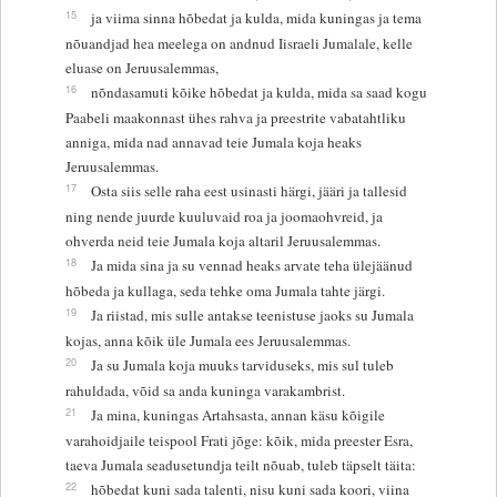
15
ja viima sinna hõbedat ja kulda, mida kuningas ja tema
nõuandjad hea meelega on andnud Iisraeli Jumalale, kelle
eluase on Jeruusalemmas,
16
nõndasamuti kõike hõbedat ja kulda, mida sa saad kogu
Paabeli maakonnast ühes rahva ja preestrite vabatahtliku
anniga, mida nad annavad teie Jumala koja heaks
Jeruusalemmas.
17
Osta siis selle raha eest usinasti härgi, jääri ja tallesid
ning nende juurde kuuluvaid roa ja joomaohvreid, ja
ohverda neid teie Jumala koja altaril Jeruusalemmas.
18
Ja mida sina ja su vennad heaks arvate teha ülejäänud
hõbeda ja kullaga, seda tehke oma Jumala tahte järgi.
19
Ja riistad, mis sulle antakse teenistuse jaoks su Jumala
kojas, anna kõik üle Jumala ees Jeruusalemmas.
20
Ja su Jumala koja muuks tarviduseks, mis sul tuleb
rahuldada, võid sa anda kuninga varakambrist.
21
Ja mina, kuningas Artahsasta, annan käsu kõigile
varahoidjaile teispool Frati jõge: kõik, mida preester Esra,
taeva Jumala seadusetundja teilt nõuab, tuleb täpselt täita:
22
hõbedat kuni sada talenti, nisu kuni sada koori, viina