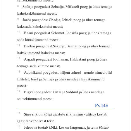
8
Sefatja poegadest Sebadja, Miikaeli poeg ja ühes temaga
kaheksakümmend meest;
9
Joabi poegadest Obadja, Jehieli poeg ja ühes temaga
kakssada kaheksateist meest;
10
Baani poegadest Selomot, Joosifia poeg ja ühes temaga
sada kuuskümmend meest;
11
Beebai poegadest Sakarja, Beebai poeg ja ühes temaga
kakskümmend kaheksa meest;
12
Asgadi poegadest Joohanan, Hakkatani poeg ja ühes
temaga sada kümme meest;
13
Adonikami poegadest hiljem tulnud - nende nimed olid
Elifelet, Jeiel ja Semaja ja ühes nendega kuuskümmend
meest;
14
Bigvai poegadest Uutai ja Sabbud ja ühes nendega
seitsekümmend meest.
Ps 145
13
Sinu riik on kõigi ajastute riik ja sinu valitsus kestab
igast rahvapõlvest teise!
14
Jehoova toetab kõiki, kes on langemas, ja tema tõstab