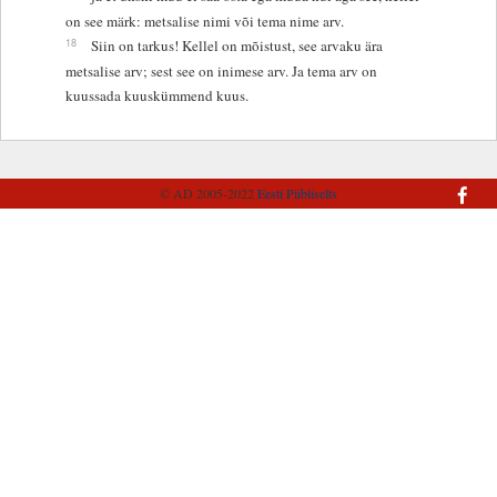
on see märk: metsalise nimi või tema nime arv.
18
Siin on tarkus! Kellel on mõistust, see arvaku ära
metsalise arv; sest see on inimese arv. Ja tema arv on
kuussada kuuskümmend kuus.
© AD 2005-2022
Eesti Piibliselts