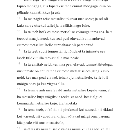
tapab mõõgaga, siis tapetakse teda ennast mõõgaga. Siin on
pühade kannatlikkus ja usk.
11
Ja ma nägin teist metsalist tõusvat maa seest; ja sel oli
kaks sarve otsekui tallel ja ta rääkis nagu lohe.
12
Ja ta teeb kõik esimese metsalise võimuga tema ees. Ja ta
teeb, et maa ja need, kes seal peal elavad, kummardavad
esimest metsalist, kelle surmahaav oli paranenud.
13
Ja ta teeb suuri tunnustähti, nõnda et ta inimeste ees
laseb tuldki tulla taevast alla maa peale.
14
Ja ta eksitab neid, kes maa peal elavad, tunnustähtedega,
mis temale on antud teha esimese metsalise ees, ning käsib
neid, kes maa peal elavad, teha kuju metsalisele, kellel oli
mõõga haav ja kes virgus ellu.
15
Ja temale anti meelevald anda metsalise kujule vaim, et
ka metsalise kuju räägiks ja teeks, et need, kes iialgi ei
kummarda metsalise kuju, ära tapetaks.
16
Ja tema teeb, et kõik, nii pisukesed kui suured, nii rikkad
kui vaesed, nii vabad kui orjad, võtavad märgi oma parema
käe peale või oma otsaesisele,
17
ja et ükski muu ei saa osta ega müüa kui aga see, kellel