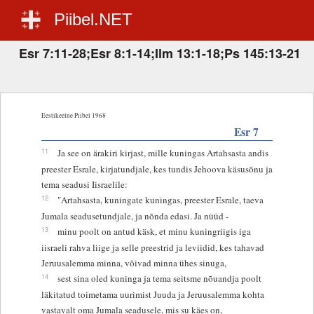
Piibel.NET
Esr 7:11-28;Esr 8:1-14;Ilm 13:1-18;Ps 145:13-21
Eestikeelne Piibel 1968
Esr 7
11
Ja see on ärakiri kirjast, mille kuningas Artahsasta andis
preester Esrale, kirjatundjale, kes tundis Jehoova käsusõnu ja
tema seadusi Iisraelile:
12
"Artahsasta, kuningate kuningas, preester Esrale, taeva
Jumala seadusetundjale, ja nõnda edasi. Ja nüüd -
13
minu poolt on antud käsk, et minu kuningriigis iga
iisraeli rahva liige ja selle preestrid ja leviidid, kes tahavad
Jeruusalemma minna, võivad minna ühes sinuga,
14
sest sina oled kuninga ja tema seitsme nõuandja poolt
läkitatud toimetama uurimist Juuda ja Jeruusalemma kohta
vastavalt oma Jumala seadusele, mis su käes on,