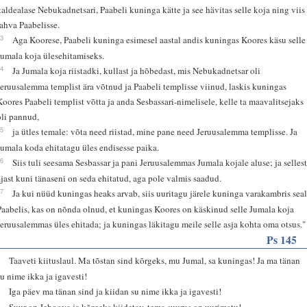
kaldealase Nebukadnetsari, Paabeli kuninga kätte ja see hävitas selle koja ning viis
rahva Paabelisse.
13
Aga Koorese, Paabeli kuninga esimesel aastal andis kuningas Koores käsu selle
Jumala koja ülesehitamiseks.
14
Ja Jumala koja riistadki, kullast ja hõbedast, mis Nebukadnetsar oli
Jeruusalemma templist ära võtnud ja Paabeli templisse viinud, laskis kuningas
Koores Paabeli templist võtta ja anda Sesbassari-nimelisele, kelle ta maavalitsejaks
oli pannud,
15
ja ütles temale: võta need riistad, mine pane need Jeruusalemma templisse. Ja
Jumala koda ehitatagu üles endisesse paika.
16
Siis tuli seesama Sesbassar ja pani Jeruusalemmas Jumala kojale aluse; ja selles
ajast kuni tänaseni on seda ehitatud, aga pole valmis saadud.
17
Ja kui nüüd kuningas heaks arvab, siis uuritagu järele kuninga varakambris sea
Paabelis, kas on nõnda olnud, et kuningas Koores on käskinud selle Jumala koja
Jeruusalemmas üles ehitada; ja kuningas läkitagu meile selle asja kohta oma otsus."
Ps 145
1
Taaveti kiituslaul. Ma tõstan sind kõrgeks, mu Jumal, sa kuningas! Ja ma tänan
su nime ikka ja igavesti!
2
Iga päev ma tänan sind ja kiidan su nime ikka ja igavesti!
3
Suur on Jehoova ja kõrgeks kiidetav, tema suurus on uurimatu!