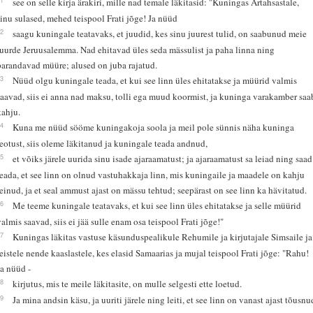
see on selle kirja ärakiri, mille nad temale läkitasid: "Kuningas Artahsastale,
sinu sulased, mehed teispool Frati jõge! Ja nüüd
12
saagu kuningale teatavaks, et juudid, kes sinu juurest tulid, on saabunud meie
juurde Jeruusalemma. Nad ehitavad üles seda mässulist ja paha linna ning
parandavad müüre; alused on juba rajatud.
13
Nüüd olgu kuningale teada, et kui see linn üles ehitatakse ja müürid valmis
saavad, siis ei anna nad maksu, tolli ega muud koormist, ja kuninga varakamber saa
kahju.
14
Kuna me nüüd sööme kuningakoja soola ja meil pole sünnis näha kuninga
teotust, siis oleme läkitanud ja kuningale teada andnud,
15
et võiks järele uurida sinu isade ajaraamatust; ja ajaraamatust sa leiad ning saad
teada, et see linn on olnud vastuhakkaja linn, mis kuningaile ja maadele on kahju
teinud, ja et seal ammust ajast on mässu tehtud; seepärast on see linn ka hävitatud.
16
Me teeme kuningale teatavaks, et kui see linn üles ehitatakse ja selle müürid
valmis saavad, siis ei jää sulle enam osa teispool Frati jõge!"
17
Kuningas läkitas vastuse käsunduspealikule Rehumile ja kirjutajale Simsaile ja
teistele nende kaaslastele, kes elasid Samaarias ja mujal teispool Frati jõge: "Rahu!
Ja nüüd -
18
kirjutus, mis te meile läkitasite, on mulle selgesti ette loetud.
19
Ja mina andsin käsu, ja uuriti järele ning leiti, et see linn on vanast ajast tõusnu