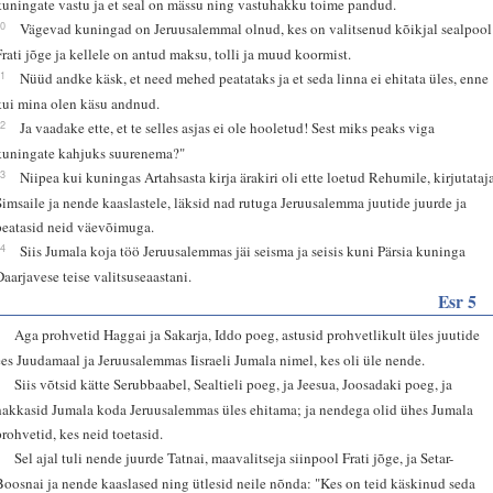
kuningate vastu ja et seal on mässu ning vastuhakku toime pandud.
20
Vägevad kuningad on Jeruusalemmal olnud, kes on valitsenud kõikjal sealpool
Frati jõge ja kellele on antud maksu, tolli ja muud koormist.
21
Nüüd andke käsk, et need mehed peatataks ja et seda linna ei ehitata üles, enne
kui mina olen käsu andnud.
22
Ja vaadake ette, et te selles asjas ei ole hooletud! Sest miks peaks viga
kuningate kahjuks suurenema?"
23
Niipea kui kuningas Artahsasta kirja ärakiri oli ette loetud Rehumile, kirjutataj
Simsaile ja nende kaaslastele, läksid nad rutuga Jeruusalemma juutide juurde ja
peatasid neid väevõimuga.
24
Siis Jumala koja töö Jeruusalemmas jäi seisma ja seisis kuni Pärsia kuninga
Daarjavese teise valitsuseaastani.
Esr 5
1
Aga prohvetid Haggai ja Sakarja, Iddo poeg, astusid prohvetlikult üles juutide
ees Juudamaal ja Jeruusalemmas Iisraeli Jumala nimel, kes oli üle nende.
2
Siis võtsid kätte Serubbaabel, Sealtieli poeg, ja Jeesua, Joosadaki poeg, ja
hakkasid Jumala koda Jeruusalemmas üles ehitama; ja nendega olid ühes Jumala
prohvetid, kes neid toetasid.
3
Sel ajal tuli nende juurde Tatnai, maavalitseja siinpool Frati jõge, ja Setar-
Boosnai ja nende kaaslased ning ütlesid neile nõnda: "Kes on teid käskinud seda