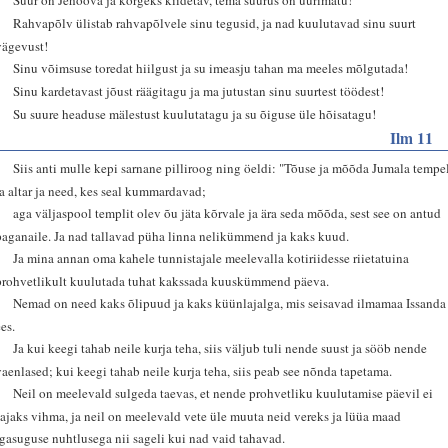
4
Rahvapõlv ülistab rahvapõlvele sinu tegusid, ja nad kuulutavad sinu suurt
vägevust!
5
Sinu võimsuse toredat hiilgust ja su imeasju tahan ma meeles mõlgutada!
6
Sinu kardetavast jõust räägitagu ja ma jutustan sinu suurtest töödest!
7
Su suure headuse mälestust kuulutatagu ja su õiguse üle hõisatagu!
Ilm 11
1
Siis anti mulle kepi sarnane pilliroog ning öeldi: "Tõuse ja mõõda Jumala tempe
ja altar ja need, kes seal kummardavad;
2
aga väljaspool templit olev õu jäta kõrvale ja ära seda mõõda, sest see on antud
paganaile. Ja nad tallavad püha linna nelikümmend ja kaks kuud.
3
Ja mina annan oma kahele tunnistajale meelevalla kotiriidesse riietatuina
prohvetlikult kuulutada tuhat kakssada kuuskümmend päeva.
4
Nemad on need kaks õlipuud ja kaks küünlajalga, mis seisavad ilmamaa Issanda
ees.
5
Ja kui keegi tahab neile kurja teha, siis väljub tuli nende suust ja sööb nende
vaenlased; kui keegi tahab neile kurja teha, siis peab see nõnda tapetama.
6
Neil on meelevald sulgeda taevas, et nende prohvetliku kuulutamise päevil ei
sajaks vihma, ja neil on meelevald vete üle muuta neid vereks ja lüüa maad
igasuguse nuhtlusega nii sageli kui nad vaid tahavad.