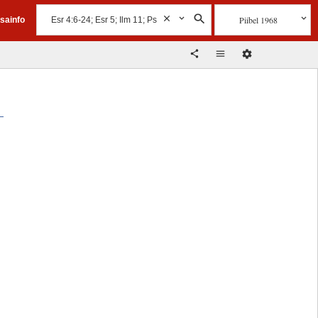
Piibel 1968
isainfo