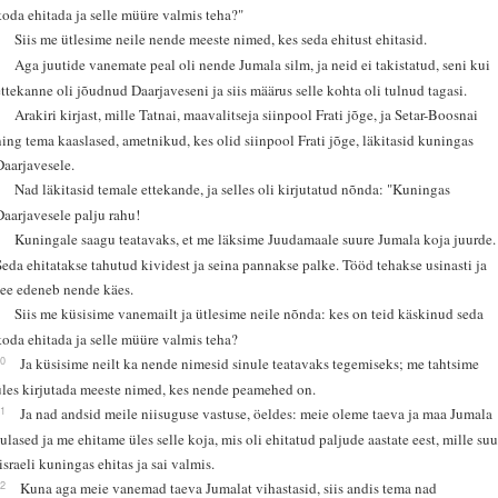
koda ehitada ja selle müüre valmis teha?"
4
Siis me ütlesime neile nende meeste nimed, kes seda ehitust ehitasid.
5
Aga juutide vanemate peal oli nende Jumala silm, ja neid ei takistatud, seni kui
ettekanne oli jõudnud Daarjaveseni ja siis määrus selle kohta oli tulnud tagasi.
6
Arakiri kirjast, mille Tatnai, maavalitseja siinpool Frati jõge, ja Setar-Boosnai
ning tema kaaslased, ametnikud, kes olid siinpool Frati jõge, läkitasid kuningas
Daarjavesele.
7
Nad läkitasid temale ettekande, ja selles oli kirjutatud nõnda: "Kuningas
Daarjavesele palju rahu!
8
Kuningale saagu teatavaks, et me läksime Juudamaale suure Jumala koja juurde.
Seda ehitatakse tahutud kividest ja seina pannakse palke. Tööd tehakse usinasti ja
see edeneb nende käes.
9
Siis me küsisime vanemailt ja ütlesime neile nõnda: kes on teid käskinud seda
koda ehitada ja selle müüre valmis teha?
10
Ja küsisime neilt ka nende nimesid sinule teatavaks tegemiseks; me tahtsime
üles kirjutada meeste nimed, kes nende peamehed on.
11
Ja nad andsid meile niisuguse vastuse, öeldes: meie oleme taeva ja maa Jumala
sulased ja me ehitame üles selle koja, mis oli ehitatud paljude aastate eest, mille suu
Iisraeli kuningas ehitas ja sai valmis.
12
Kuna aga meie vanemad taeva Jumalat vihastasid, siis andis tema nad