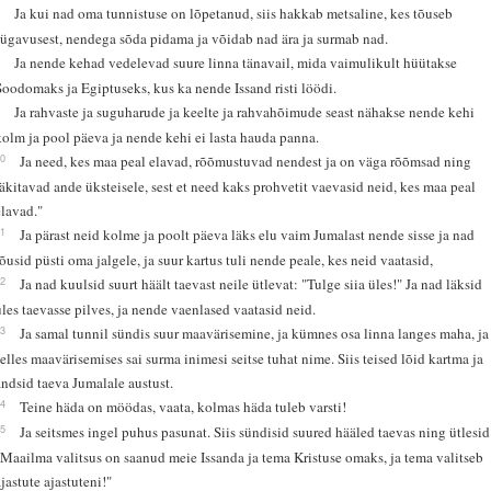
7
Ja kui nad oma tunnistuse on lõpetanud, siis hakkab metsaline, kes tõuseb
sügavusest, nendega sõda pidama ja võidab nad ära ja surmab nad.
8
Ja nende kehad vedelevad suure linna tänavail, mida vaimulikult hüütakse
Soodomaks ja Egiptuseks, kus ka nende Issand risti löödi.
9
Ja rahvaste ja suguharude ja keelte ja rahvahõimude seast nähakse nende kehi
kolm ja pool päeva ja nende kehi ei lasta hauda panna.
10
Ja need, kes maa peal elavad, rõõmustuvad nendest ja on väga rõõmsad ning
läkitavad ande üksteisele, sest et need kaks prohvetit vaevasid neid, kes maa peal
elavad."
11
Ja pärast neid kolme ja poolt päeva läks elu vaim Jumalast nende sisse ja nad
tõusid püsti oma jalgele, ja suur kartus tuli nende peale, kes neid vaatasid,
12
Ja nad kuulsid suurt häält taevast neile ütlevat: "Tulge siia üles!" Ja nad läksid
üles taevasse pilves, ja nende vaenlased vaatasid neid.
13
Ja samal tunnil sündis suur maavärisemine, ja kümnes osa linna langes maha, ja
selles maavärisemises sai surma inimesi seitse tuhat nime. Siis teised lõid kartma ja
andsid taeva Jumalale austust.
14
Teine häda on möödas, vaata, kolmas häda tuleb varsti!
15
Ja seitsmes ingel puhus pasunat. Siis sündisid suured hääled taevas ning ütlesid
"Maailma valitsus on saanud meie Issanda ja tema Kristuse omaks, ja tema valitseb
ajastute ajastuteni!"