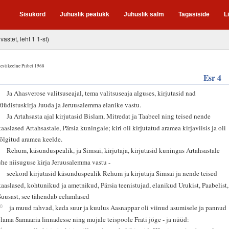
Sisukord
Juhuslik peatükk
Juhuslik salm
Tagasiside
L
vastet, leht 1 1-st)
estikeelne Piibel 1968
Esr 4
6
Ja Ahasverose valitsuseajal, tema valitsuseaja alguses, kirjutasid nad
süüdistuskirja Juuda ja Jeruusalemma elanike vastu.
7
Ja Artahsasta ajal kirjutasid Bislam, Mitredat ja Taabeel ning teised nende
kaaslased Artahsastale, Pärsia kuningale; kiri oli kirjutatud aramea kirjaviisis ja oli
tõlgitud aramea keelde.
8
Rehum, käsunduspealik, ja Simsai, kirjutaja, kirjutasid kuningas Artahsastale
ühe niisuguse kirja Jeruusalemma vastu -
9
seekord kirjutasid käsunduspealik Rehum ja kirjutaja Simsai ja nende teised
kaaslased, kohtunikud ja ametnikud, Pärsia teenistujad, elanikud Urukist, Paabelist,
Suusast, see tähendab eelamlased
10
ja muud rahvad, keda suur ja kuulus Aasnappar oli viinud asumisele ja pannud
elama Samaaria linnadesse ning mujale teispoole Frati jõge - ja nüüd:
11