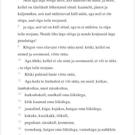
kellel on täielikult lõhestatud sõrad: kaamelit, jänest ja
kaljumäkra, sest nad mäletsevad küll mälu, aga neil ei ole
sõrgu, nad olgu teile roojased;
8
ja siga, sest tal on küll sõrad, aga ta ei mäletse, ta olgu
teile roojane. Nende liha ärge sööge ja nende korjuseid ärge
puudutage!
9
Kõigist vees elavaist võite süüa neid: kõiki, kellel on
uimed ja soomused, võite süüa.
10
Aga ühtki, kellel ei ole uimi ja soomuseid, ei või te süüa
- ta olgu teile roojane.
11
Kõiki puhtaid linde võite süüa.
12
Aga keda te lindudest ei või süüa, on need: kotkas,
lambakotkas, must raisakotkas,
13
harksabakull, raudkull oma liikidega,
14
kõik kaarnad oma liikidega,
15
jaanalind, kägu, kajakas, haugas oma liikidega,
16
kakuke, kassikakk, öökull,
17
puguhani, raisakull, kormoran,
18
toonekurg, haigur oma liikidega, vainukägu ja nahkhiir.