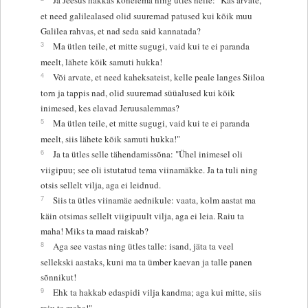
et need galilealased olid suuremad patused kui kõik muu
Galilea rahvas, et nad seda said kannatada?
3
Ma ütlen teile, et mitte sugugi, vaid kui te ei paranda
meelt, lähete kõik samuti hukka!
4
Või arvate, et need kaheksateist, kelle peale langes Siiloa
torn ja tappis nad, olid suuremad süüalused kui kõik
inimesed, kes elavad Jeruusalemmas?
5
Ma ütlen teile, et mitte sugugi, vaid kui te ei paranda
meelt, siis lähete kõik samuti hukka!"
6
Ja ta ütles selle tähendamissõna: "Ühel inimesel oli
viigipuu; see oli istutatud tema viinamäkke. Ja ta tuli ning
otsis sellelt vilja, aga ei leidnud.
7
Siis ta ütles viinamäe aednikule: vaata, kolm aastat ma
käin otsimas sellelt viigipuult vilja, aga ei leia. Raiu ta
maha! Miks ta maad raiskab?
8
Aga see vastas ning ütles talle: isand, jäta ta veel
sellekski aastaks, kuni ma ta ümber kaevan ja talle panen
sõnnikut!
9
Ehk ta hakkab edaspidi vilja kandma; aga kui mitte, siis
raiu ta maha!"