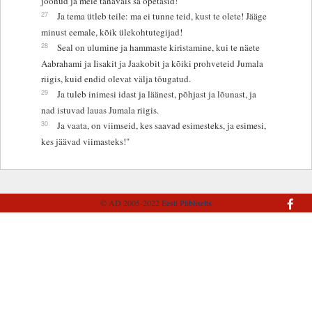
joonud ja meie tänavais sa õpetasid!
27
Ja tema ütleb teile: ma ei tunne teid, kust te olete! Jääge
minust eemale, kõik ülekohtutegijad!
28
Seal on ulumine ja hammaste kiristamine, kui te näete
Aabrahami ja Iisakit ja Jaakobit ja kõiki prohveteid Jumala
riigis, kuid endid olevat välja tõugatud.
29
Ja tuleb inimesi idast ja läänest, põhjast ja lõunast, ja
nad istuvad lauas Jumala riigis.
30
Ja vaata, on viimseid, kes saavad esimesteks, ja esimesi,
kes jäävad viimasteks!"
© AD 2005-2022
Eesti Piibliselts