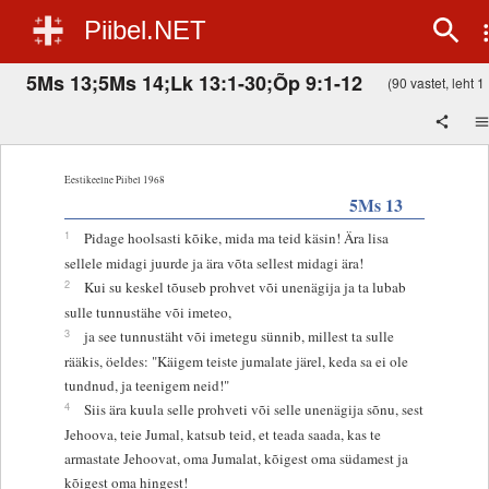
Piibel.NET
5Ms 13;5Ms 14;Lk 13:1-30;Õp 9:1-12
(90 vastet, leht 1 
Eestikeelne Piibel 1968
5Ms 13
1
Pidage hoolsasti kõike, mida ma teid käsin! Ära lisa
sellele midagi juurde ja ära võta sellest midagi ära!
2
Kui su keskel tõuseb prohvet või unenägija ja ta lubab
sulle tunnustähe või imeteo,
3
ja see tunnustäht või imetegu sünnib, millest ta sulle
rääkis, öeldes: "Käigem teiste jumalate järel, keda sa ei ole
tundnud, ja teenigem neid!"
4
Siis ära kuula selle prohveti või selle unenägija sõnu, sest
Jehoova, teie Jumal, katsub teid, et teada saada, kas te
armastate Jehoovat, oma Jumalat, kõigest oma südamest ja
kõigest oma hingest!