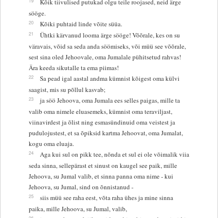
19
Kõik tiivulised putukad olgu teile roojased, neid ärge
sööge.
20
Kõiki puhtaid linde võite süüa.
21
Ühtki kärvanud looma ärge sööge! Võõrale, kes on su
väravais, võid sa seda anda söömiseks, või müü see võõrale,
sest sina oled Jehoovale, oma Jumalale pühitsetud rahvas!
Ära keeda sikutalle ta ema piimas!
22
Sa pead igal aastal andma kümnist kõigest oma külvi
saagist, mis su põllul kasvab;
23
ja söö Jehoova, oma Jumala ees selles paigas, mille ta
valib oma nimele eluasemeks, kümnist oma teraviljast,
viinavirdest ja õlist ning esmasündinuid oma veistest ja
pudulojustest, et sa õpiksid kartma Jehoovat, oma Jumalat,
kogu oma eluaja.
24
Aga kui sul on pikk tee, nõnda et sul ei ole võimalik viia
seda sinna, sellepärast et sinust on kaugel see paik, mille
Jehoova, su Jumal valib, et sinna panna oma nime - kui
Jehoova, su Jumal, sind on õnnistanud -
25
siis müü see raha eest, võta raha ühes ja mine sinna
paika, mille Jehoova, su Jumal, valib,
26