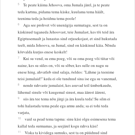
5
Te peate käima Jehoova, oma Jumala järel, ja te peate
teda kartma, pidama tema käske, kuulama tema häält,
teenima teda ja hoidma tema poole!
6
Aga see prohvet või unenägija surmatagu, sest ta on
käskinud taganeda Jehoovast, teie Jumalast, kes tõi teid ära
Egiptusemaalt ja lunastas sind orjusekojast, et sind hukutada
teelt, mida Jehoova, su Jumal, sind on käskinud käia. Nõnda
kõrvalda kurjus enese keskelt!
7
Kui su vend, su ema poeg, või su oma poeg või tütar või
naine, kes su süles on, või su sõber, kes sulle on nagu su
enese hing, ahvatleb sind salaja, öeldes: "Lähme ja teenime
teisi jumalaid!" keda ei ole tundnud sina ise ega su vanemad,
8
nende rahvaste jumalaist, kes asuvad teil ümberkaudu,
lähemal sinule või kaugemal sinust, maa äärest ääreni,
9
siis ära tee tema nõu järgi ja ära kuula teda! Su silm ei
tohi halastada tema peale ega armu anda; sa ei tohi teda
varjata,
10
vaid sa pead tema tapma: sinu käsi olgu esimesena tema
kallal teda surmamas, ja seejärel kogu rahva käsi!
11
Viska ta kividega surnuks, sest ta on püüdnud sind