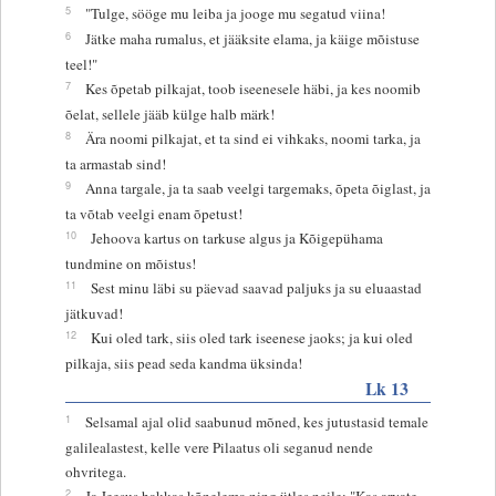
5
"Tulge, sööge mu leiba ja jooge mu segatud viina!
6
Jätke maha rumalus, et jääksite elama, ja käige mõistuse
teel!"
7
Kes õpetab pilkajat, toob iseenesele häbi, ja kes noomib
õelat, sellele jääb külge halb märk!
8
Ära noomi pilkajat, et ta sind ei vihkaks, noomi tarka, ja
ta armastab sind!
9
Anna targale, ja ta saab veelgi targemaks, õpeta õiglast, ja
ta võtab veelgi enam õpetust!
10
Jehoova kartus on tarkuse algus ja Kõigepühama
tundmine on mõistus!
11
Sest minu läbi su päevad saavad paljuks ja su eluaastad
jätkuvad!
12
Kui oled tark, siis oled tark iseenese jaoks; ja kui oled
pilkaja, siis pead seda kandma üksinda!
Lk 13
1
Selsamal ajal olid saabunud mõned, kes jutustasid temale
galilealastest, kelle vere Pilaatus oli seganud nende
ohvritega.
2
Ja Jeesus hakkas kõnelema ning ütles neile: "Kas arvate,