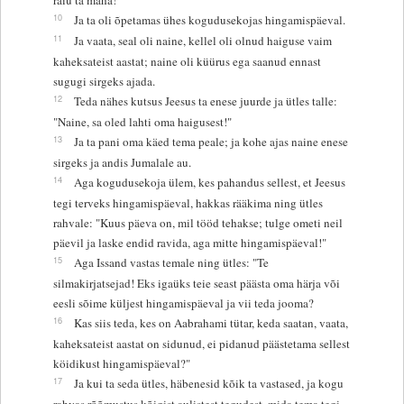
10
Ja ta oli õpetamas ühes kogudusekojas hingamispäeval.
11
Ja vaata, seal oli naine, kellel oli olnud haiguse vaim
kaheksateist aastat; naine oli küürus ega saanud ennast
sugugi sirgeks ajada.
12
Teda nähes kutsus Jeesus ta enese juurde ja ütles talle:
"Naine, sa oled lahti oma haigusest!"
13
Ja ta pani oma käed tema peale; ja kohe ajas naine enese
sirgeks ja andis Jumalale au.
14
Aga kogudusekoja ülem, kes pahandus sellest, et Jeesus
tegi terveks hingamispäeval, hakkas rääkima ning ütles
rahvale: "Kuus päeva on, mil tööd tehakse; tulge ometi neil
päevil ja laske endid ravida, aga mitte hingamispäeval!"
15
Aga Issand vastas temale ning ütles: "Te
silmakirjatsejad! Eks igaüks teie seast päästa oma härja või
eesli sõime küljest hingamispäeval ja vii teda jooma?
16
Kas siis teda, kes on Aabrahami tütar, keda saatan, vaata,
kaheksateist aastat on sidunud, ei pidanud päästetama sellest
köidikust hingamispäeval?"
17
Ja kui ta seda ütles, häbenesid kõik ta vastased, ja kogu
rahvas rõõmustus kõigist aulistest tegudest, mida tema tegi.