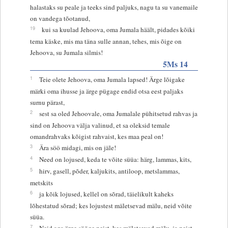
halastaks su peale ja teeks sind paljuks, nagu ta su vanemaile
on vandega tõotanud,
19
kui sa kuulad Jehoova, oma Jumala häält, pidades kõiki
tema käske, mis ma täna sulle annan, tehes, mis õige on
Jehoova, su Jumala silmis!
5Ms 14
1
Teie olete Jehoova, oma Jumala lapsed! Ärge lõigake
märki oma ihusse ja ärge pügage endid otsa eest paljaks
surnu pärast,
2
sest sa oled Jehoovale, oma Jumalale pühitsetud rahvas ja
sind on Jehoova välja valinud, et sa oleksid temale
omandrahvaks kõigist rahvaist, kes maa peal on!
3
Ära söö midagi, mis on jäle!
4
Need on lojused, keda te võite süüa: härg, lammas, kits,
5
hirv, gasell, põder, kaljukits, antiloop, metslammas,
metskits
6
ja kõik lojused, kellel on sõrad, täielikult kaheks
lõhestatud sõrad; kes lojustest mäletsevad mälu, neid võite
süüa.
7
Neid aga ärge sööge neist, kes mäletsevad mälu, ja neist,