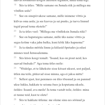
18
Siis ta ütles: "Mille sarnane on Jumala riik ja millega ma
võrdlen seda?
19
See on sinepiivakese sarnane, mille inimene võttis ja
külvas oma aeda; ja see kasvas ja sai puuks, ja taeva linnud
tegid pesad tema okstele!"
20
Ja ta ütles veel: "Millega ma võrdleksin Jumala riiki?
21
See on haputaigna sarnane, mille üks naine võttis ja
segas kolme vaka jahu hulka, kuni kõik läks hapnema!"
22
Ja ta rändas mööda linnu ja külasid õpetades ja edasi
minnes teed Jeruusalemma.
23
Siis küsis keegi temalt: "Issand, kas on pisut neid, kes
saavad õndsaks?" Aga tema ütles neile:
24
"Võidelge, et te läheksite sisse kitsast uksest, sest paljud,
ütlen ma teile, püüavad sisse minna, aga ei jaksa mitte!
25
Sellest ajast, kui peremees on üles tõusnud ja on pannud
ukse lukku, hakkate te seisma õues ja koputama uksele,
öeldes: Issand, ava meile! Ja tema vastab teile, öeldes: mina
ei tunne teid, kust te olete!
26
Siis te hakkate ütlema: me oleme sinu ees söönud ja