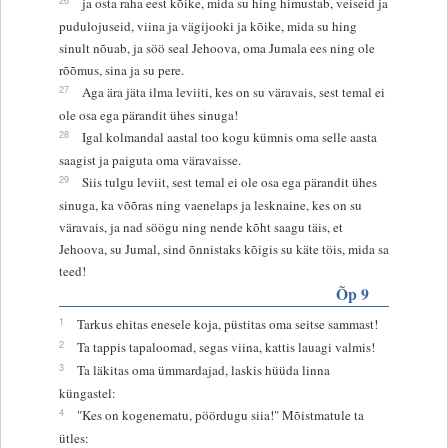
ja osta raha eest kõike, mida su hing himustab, veiseid ja
pudulojuseid, viina ja vägijooki ja kõike, mida su hing
sinult nõuab, ja söö seal Jehoova, oma Jumala ees ning ole
rõõmus, sina ja su pere.
27
Aga ära jäta ilma leviiti, kes on su väravais, sest temal ei
ole osa ega pärandit ühes sinuga!
28
Igal kolmandal aastal too kogu kümnis oma selle aasta
saagist ja paiguta oma väravaisse.
29
Siis tulgu leviit, sest temal ei ole osa ega pärandit ühes
sinuga, ka võõras ning vaenelaps ja lesknaine, kes on su
väravais, ja nad söögu ning nende kõht saagu täis, et
Jehoova, su Jumal, sind õnnistaks kõigis su käte töis, mida sa
teed!
Õp 9
1
Tarkus ehitas enesele koja, püstitas oma seitse sammast!
2
Ta tappis tapaloomad, segas viina, kattis lauagi valmis!
3
Ta läkitas oma ümmardajad, laskis hüüda linna
küngastel:
4
"Kes on kogenematu, pöördugu siia!" Mõistmatule ta
ütles: