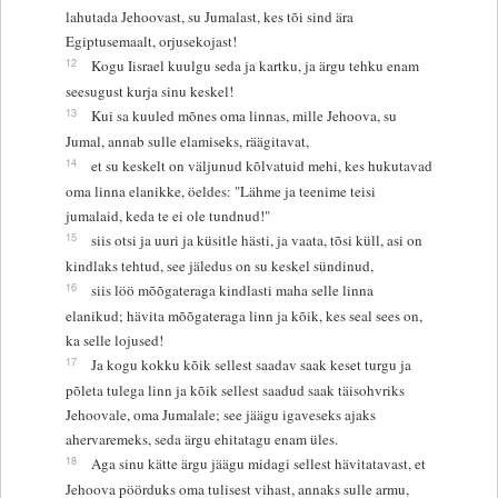
lahutada Jehoovast, su Jumalast, kes tõi sind ära
Egiptusemaalt, orjusekojast!
12
Kogu Iisrael kuulgu seda ja kartku, ja ärgu tehku enam
seesugust kurja sinu keskel!
13
Kui sa kuuled mõnes oma linnas, mille Jehoova, su
Jumal, annab sulle elamiseks, räägitavat,
14
et su keskelt on väljunud kõlvatuid mehi, kes hukutavad
oma linna elanikke, öeldes: "Lähme ja teenime teisi
jumalaid, keda te ei ole tundnud!"
15
siis otsi ja uuri ja küsitle hästi, ja vaata, tõsi küll, asi on
kindlaks tehtud, see jäledus on su keskel sündinud,
16
siis löö mõõgateraga kindlasti maha selle linna
elanikud; hävita mõõgateraga linn ja kõik, kes seal sees on,
ka selle lojused!
17
Ja kogu kokku kõik sellest saadav saak keset turgu ja
põleta tulega linn ja kõik sellest saadud saak täisohvriks
Jehoovale, oma Jumalale; see jäägu igaveseks ajaks
ahervaremeks, seda ärgu ehitatagu enam üles.
18
Aga sinu kätte ärgu jäägu midagi sellest hävitatavast, et
Jehoova pöörduks oma tulisest vihast, annaks sulle armu,