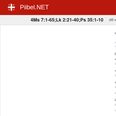
Piibel.NET
4Ms 7:1-65;Lk 2:21-40;Ps 35:1-10
(95 v
E
s