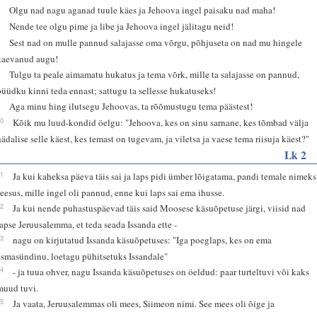
5
Olgu nad nagu aganad tuule käes ja Jehoova ingel paisaku nad maha!
6
Nende tee olgu pime ja libe ja Jehoova ingel jälitagu neid!
7
Sest nad on mulle pannud salajasse oma võrgu, põhjuseta on nad mu hingele
kaevanud augu!
8
Tulgu ta peale aimamatu hukatus ja tema võrk, mille ta salajasse on pannud,
püüdku kinni teda ennast; sattugu ta sellesse hukatuseks!
9
Aga minu hing ilutsegu Jehoovas, ta rõõmustugu tema päästest!
10
Kõik mu luud-kondid öelgu: "Jehoova, kes on sinu sarnane, kes tõmbad välja
hädalise selle käest, kes temast on tugevam, ja viletsa ja vaese tema riisuja käest?"
Lk 2
21
Ja kui kaheksa päeva täis sai ja laps pidi ümber lõigatama, pandi temale nimeks
Jeesus, mille ingel oli pannud, enne kui laps sai ema ihusse.
22
Ja kui nende puhastuspäevad täis said Moosese käsuõpetuse järgi, viisid nad
lapse Jeruusalemma, et teda seada Issanda ette -
23
nagu on kirjutatud Issanda käsuõpetuses: "Iga poeglaps, kes on ema
esmasündinu, loetagu pühitsetuks Issandale"
24
- ja tuua ohver, nagu Issanda käsuõpetuses on öeldud: paar turteltuvi või kaks
muud tuvi.
25
Ja vaata, Jeruusalemmas oli mees, Siimeon nimi. See mees oli õige ja