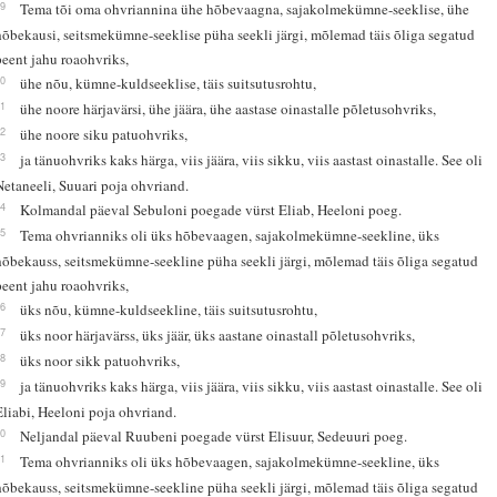
19
Tema tõi oma ohvriannina ühe hõbevaagna, sajakolmekümne-seeklise, ühe
hõbekausi, seitsmekümne-seeklise püha seekli järgi, mõlemad täis õliga segatud
peent jahu roaohvriks,
20
ühe nõu, kümne-kuldseeklise, täis suitsutusrohtu,
21
ühe noore härjavärsi, ühe jäära, ühe aastase oinastalle põletusohvriks,
22
ühe noore siku patuohvriks,
23
ja tänuohvriks kaks härga, viis jäära, viis sikku, viis aastast oinastalle. See oli
Netaneeli, Suuari poja ohvriand.
24
Kolmandal päeval Sebuloni poegade vürst Eliab, Heeloni poeg.
25
Tema ohvrianniks oli üks hõbevaagen, sajakolmekümne-seekline, üks
hõbekauss, seitsmekümne-seekline püha seekli järgi, mõlemad täis õliga segatud
peent jahu roaohvriks,
26
üks nõu, kümne-kuldseekline, täis suitsutusrohtu,
27
üks noor härjavärss, üks jäär, üks aastane oinastall põletusohvriks,
28
üks noor sikk patuohvriks,
29
ja tänuohvriks kaks härga, viis jäära, viis sikku, viis aastast oinastalle. See oli
Eliabi, Heeloni poja ohvriand.
30
Neljandal päeval Ruubeni poegade vürst Elisuur, Sedeuuri poeg.
31
Tema ohvrianniks oli üks hõbevaagen, sajakolmekümne-seekline, üks
hõbekauss, seitsmekümne-seekline püha seekli järgi, mõlemad täis õliga segatud