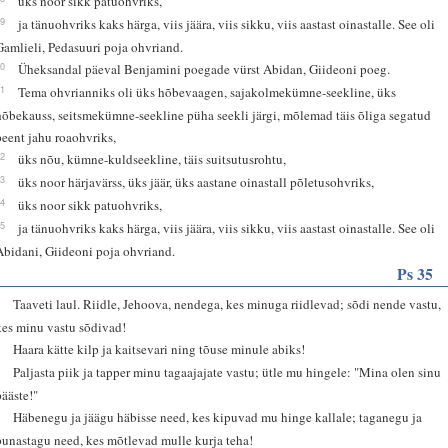
üks noor sikk patuohvriks,
59
ja tänuohvriks kaks härga, viis jäära, viis sikku, viis aastast oinastalle. See oli
Gamlieli, Pedasuuri poja ohvriand.
60
Üheksandal päeval Benjamini poegade vürst Abidan, Giideoni poeg.
61
Tema ohvrianniks oli üks hõbevaagen, sajakolmekümne-seekline, üks
hõbekauss, seitsmekümne-seekline püha seekli järgi, mõlemad täis õliga segatud
peent jahu roaohvriks,
62
üks nõu, kümne-kuldseekline, täis suitsutusrohtu,
63
üks noor härjavärss, üks jäär, üks aastane oinastall põletusohvriks,
64
üks noor sikk patuohvriks,
65
ja tänuohvriks kaks härga, viis jäära, viis sikku, viis aastast oinastalle. See oli
Abidani, Giideoni poja ohvriand.
Ps 35
1
Taaveti laul. Riidle, Jehoova, nendega, kes minuga riidlevad; sõdi nende vastu,
kes minu vastu sõdivad!
2
Haara kätte kilp ja kaitsevari ning tõuse minule abiks!
3
Paljasta piik ja tapper minu tagaajajate vastu; ütle mu hingele: "Mina olen sinu
pääste!"
4
Häbenegu ja jäägu häbisse need, kes kipuvad mu hinge kallale; taganegu ja
punastagu need, kes mõtlevad mulle kurja teha!