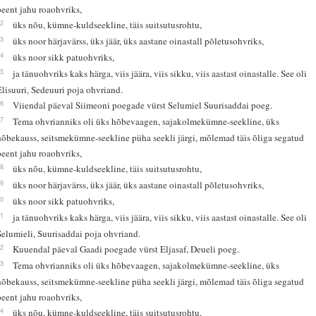
peent jahu roaohvriks,
32
üks nõu, kümne-kuldseekline, täis suitsutusrohtu,
33
üks noor härjavärss, üks jäär, üks aastane oinastall põletusohvriks,
34
üks noor sikk patuohvriks,
35
ja tänuohvriks kaks härga, viis jäära, viis sikku, viis aastast oinastalle. See oli
Elisuuri, Sedeuuri poja ohvriand.
36
Viiendal päeval Siimeoni poegade vürst Selumiel Suurisaddai poeg.
37
Tema ohvrianniks oli üks hõbevaagen, sajakolmekümne-seekline, üks
hõbekauss, seitsmekümne-seekline püha seekli järgi, mõlemad täis õliga segatud
peent jahu roaohvriks,
38
üks nõu, kümne-kuldseekline, täis suitsutusrohtu,
39
üks noor härjavärss, üks jäär, üks aastane oinastall põletusohvriks,
40
üks noor sikk patuohvriks,
41
ja tänuohvriks kaks härga, viis jäära, viis sikku, viis aastast oinastalle. See oli
Selumieli, Suurisaddai poja ohvriand.
42
Kuuendal päeval Gaadi poegade vürst Eljasaf, Deueli poeg.
43
Tema ohvrianniks oli üks hõbevaagen, sajakolmekümne-seekline, üks
hõbekauss, seitsmekümne-seekline püha seekli järgi, mõlemad täis õliga segatud
peent jahu roaohvriks,
44
üks nõu, kümne-kuldseekline, täis suitsutusrohtu,