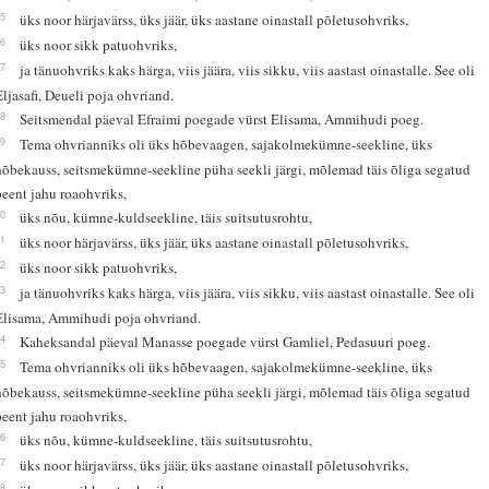
45
üks noor härjavärss, üks jäär, üks aastane oinastall põletusohvriks,
46
üks noor sikk patuohvriks,
47
ja tänuohvriks kaks härga, viis jäära, viis sikku, viis aastast oinastalle. See oli
Eljasafi, Deueli poja ohvriand.
48
Seitsmendal päeval Efraimi poegade vürst Elisama, Ammihudi poeg.
49
Tema ohvrianniks oli üks hõbevaagen, sajakolmekümne-seekline, üks
hõbekauss, seitsmekümne-seekline püha seekli järgi, mõlemad täis õliga segatud
peent jahu roaohvriks,
50
üks nõu, kümne-kuldseekline, täis suitsutusrohtu,
51
üks noor härjavärss, üks jäär, üks aastane oinastall põletusohvriks,
52
üks noor sikk patuohvriks,
53
ja tänuohvriks kaks härga, viis jäära, viis sikku, viis aastast oinastalle. See oli
Elisama, Ammihudi poja ohvriand.
54
Kaheksandal päeval Manasse poegade vürst Gamliel, Pedasuuri poeg.
55
Tema ohvrianniks oli üks hõbevaagen, sajakolmekümne-seekline, üks
hõbekauss, seitsmekümne-seekline püha seekli järgi, mõlemad täis õliga segatud
peent jahu roaohvriks,
56
üks nõu, kümne-kuldseekline, täis suitsutusrohtu,
57
üks noor härjavärss, üks jäär, üks aastane oinastall põletusohvriks,
58