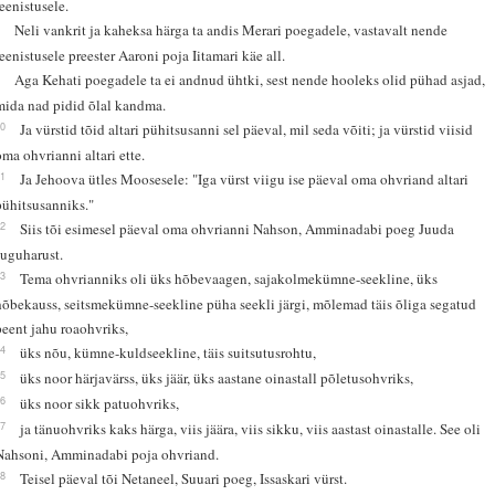
teenistusele.
8
Neli vankrit ja kaheksa härga ta andis Merari poegadele, vastavalt nende
teenistusele preester Aaroni poja Iitamari käe all.
9
Aga Kehati poegadele ta ei andnud ühtki, sest nende hooleks olid pühad asjad,
mida nad pidid õlal kandma.
10
Ja vürstid tõid altari pühitsusanni sel päeval, mil seda võiti; ja vürstid viisid
oma ohvrianni altari ette.
11
Ja Jehoova ütles Moosesele: "Iga vürst viigu ise päeval oma ohvriand altari
pühitsusanniks."
12
Siis tõi esimesel päeval oma ohvrianni Nahson, Amminadabi poeg Juuda
suguharust.
13
Tema ohvrianniks oli üks hõbevaagen, sajakolmekümne-seekline, üks
hõbekauss, seitsmekümne-seekline püha seekli järgi, mõlemad täis õliga segatud
peent jahu roaohvriks,
14
üks nõu, kümne-kuldseekline, täis suitsutusrohtu,
15
üks noor härjavärss, üks jäär, üks aastane oinastall põletusohvriks,
16
üks noor sikk patuohvriks,
17
ja tänuohvriks kaks härga, viis jäära, viis sikku, viis aastast oinastalle. See oli
Nahsoni, Amminadabi poja ohvriand.
18
Teisel päeval tõi Netaneel, Suuari poeg, Issaskari vürst.