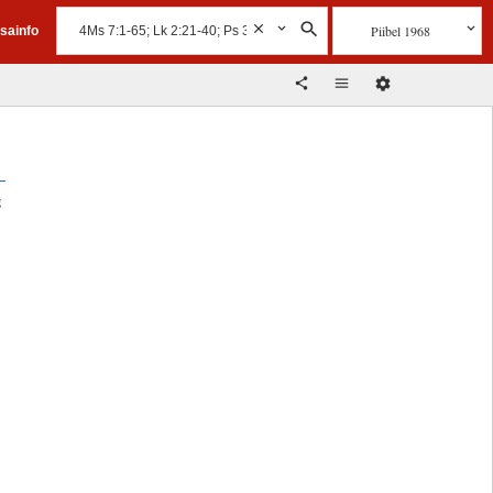
Piibel 1968
isainfo
g