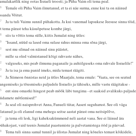
jumalakartlik ning ootas Iisraeli troosti; ja Püha Vaim oli tema peal.
26
Temale oli Püha Vaim ilmutanud, et ta ei näe surma, enne kui ta on näinud
Issanda Võitut.
27
Ja ta tuli Vaimu sunnil pühakotta. Ja kui vanemad lapsukese Jeesuse sinna tõid,
et tema pärast teha käsuõpetuse kombe järgi,
28
siis ta võttis tema sülle, kiitis Jumalat ning ütles:
29
"Issand, nüüd sa lased oma sulase rahus minna oma sõna järgi,
30
sest mu silmad on näinud sinu päästet,
31
mille sa oled valmistanud kõigi rahvaste nähes,
32
valguseks, mis peab ilmuma paganaile ja auhiilguseks oma rahvale Iisraelile!"
33
Ja ta isa ja ema panid imeks, mida temast räägiti.
34
Ja Siimeon õnnistas neid ja ütles Maarjale, tema emale: "Vaata, see on seatud
langemiseks ja tõusmiseks paljudele Iisraelis ja tähiseks, mille vastu räägitakse -
35
ent sinu omastki hingest peab mõõk läbi tungima - et saaksid avalikuks paljud
südamete mõtlemised!"
36
Ja seal oli naisprohvet Anna, Fanueli tütar, Aaseri suguharust. See oli väga
elatanud ja oli elanud oma mehega seitse aastat pärast oma neitsipõlve,
37
ja tema oli lesk, ligi kaheksakümmend neli aastat vana. See ei läinud ära
pühakojast, vaid teenis Jumalat paastumiste ja palvetamistega ööd ja päevad.
38
Tema tuli sinna samal tunnil ja ülistas Jumalat ning kõneles temast kõikidele,