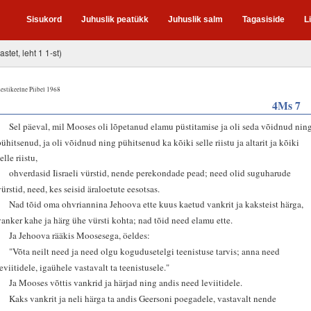
Sisukord
Juhuslik peatükk
Juhuslik salm
Tagasiside
L
astet, leht 1 1-st)
estikeelne Piibel 1968
4Ms 7
1
Sel päeval, mil Mooses oli lõpetanud elamu püstitamise ja oli seda võidnud nin
pühitsenud, ja oli võidnud ning pühitsenud ka kõiki selle riistu ja altarit ja kõiki
elle riistu,
2
ohverdasid Iisraeli vürstid, nende perekondade pead; need olid suguharude
vürstid, need, kes seisid äraloetute eesotsas.
3
Nad tõid oma ohvriannina Jehoova ette kuus kaetud vankrit ja kaksteist härga,
vanker kahe ja härg ühe vürsti kohta; nad tõid need elamu ette.
4
Ja Jehoova rääkis Moosesega, öeldes:
5
"Võta neilt need ja need olgu kogudusetelgi teenistuse tarvis; anna need
leviitidele, igaühele vastavalt ta teenistusele."
6
Ja Mooses võttis vankrid ja härjad ning andis need leviitidele.
7
Kaks vankrit ja neli härga ta andis Geersoni poegadele, vastavalt nende