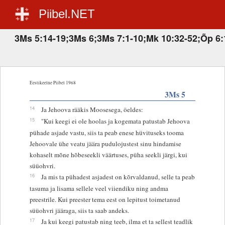
Piibel.NET
3Ms 5:14-19;3Ms 6;3Ms 7:1-10;Mk 10:32-52;Õp 6:
Eestikeelne Piibel 1968
3Ms 5
14
Ja Jehoova rääkis Moosesega, öeldes:
15
"Kui keegi ei ole hoolas ja kogemata patustab Jehoova
pühade asjade vastu, siis ta peab enese hüvituseks tooma
Jehoovale ühe veatu jäära pudulojustest sinu hindamise
kohaselt mõne hõbeseekli väärtuses, püha seekli järgi, kui
süüohvri.
16
Ja mis ta pühadest asjadest on kõrvaldanud, selle ta peab
tasuma ja lisama sellele veel viiendiku ning andma
preestrile. Kui preester tema eest on lepitust toimetanud
süüohvri jääraga, siis ta saab andeks.
17
Ja kui keegi patustab ning teeb, ilma et ta sellest teadlik