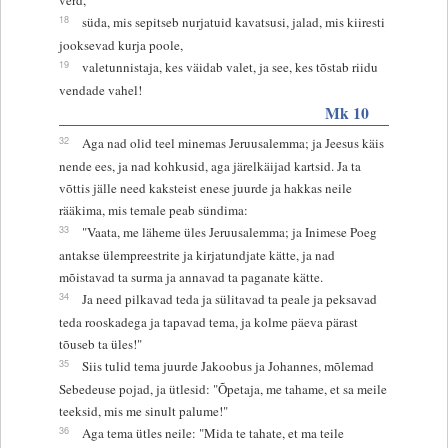
18
süda, mis sepitseb nurjatuid kavatsusi, jalad, mis kiiresti
jooksevad kurja poole,
19
valetunnistaja, kes väidab valet, ja see, kes tõstab riidu
vendade vahel!
Mk 10
32
Aga nad olid teel minemas Jeruusalemma; ja Jeesus käis
nende ees, ja nad kohkusid, aga järelkäijad kartsid. Ja ta
võttis jälle need kaksteist enese juurde ja hakkas neile
rääkima, mis temale peab sündima:
33
"Vaata, me läheme üles Jeruusalemma; ja Inimese Poeg
antakse ülempreestrite ja kirjatundjate kätte, ja nad
mõistavad ta surma ja annavad ta paganate kätte.
34
Ja need pilkavad teda ja sülitavad ta peale ja peksavad
teda rooskadega ja tapavad tema, ja kolme päeva pärast
tõuseb ta üles!"
35
Siis tulid tema juurde Jakoobus ja Johannes, mõlemad
Sebedeuse pojad, ja ütlesid: "Õpetaja, me tahame, et sa meile
teeksid, mis me sinult palume!"
36
Aga tema ütles neile: "Mida te tahate, et ma teile