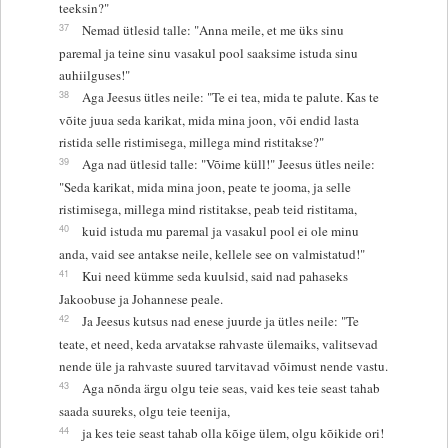
teeksin?"
37
Nemad ütlesid talle: "Anna meile, et me üks sinu
paremal ja teine sinu vasakul pool saaksime istuda sinu
auhiilguses!"
38
Aga Jeesus ütles neile: "Te ei tea, mida te palute. Kas te
võite juua seda karikat, mida mina joon, või endid lasta
ristida selle ristimisega, millega mind ristitakse?"
39
Aga nad ütlesid talle: "Võime küll!" Jeesus ütles neile:
"Seda karikat, mida mina joon, peate te jooma, ja selle
ristimisega, millega mind ristitakse, peab teid ristitama,
40
kuid istuda mu paremal ja vasakul pool ei ole minu
anda, vaid see antakse neile, kellele see on valmistatud!"
41
Kui need kümme seda kuulsid, said nad pahaseks
Jakoobuse ja Johannese peale.
42
Ja Jeesus kutsus nad enese juurde ja ütles neile: "Te
teate, et need, keda arvatakse rahvaste ülemaiks, valitsevad
nende üle ja rahvaste suured tarvitavad võimust nende vastu.
43
Aga nõnda ärgu olgu teie seas, vaid kes teie seast tahab
saada suureks, olgu teie teenija,
44
ja kes teie seast tahab olla kõige ülem, olgu kõikide ori!