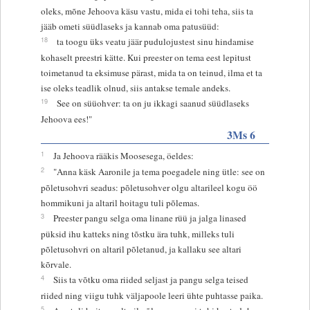
oleks, mõne Jehoova käsu vastu, mida ei tohi teha, siis ta
jääb ometi süüdlaseks ja kannab oma patusüüd:
18
ta toogu üks veatu jäär pudulojustest sinu hindamise
kohaselt preestri kätte. Kui preester on tema eest lepitust
toimetanud ta eksimuse pärast, mida ta on teinud, ilma et ta
ise oleks teadlik olnud, siis antakse temale andeks.
19
See on süüohver: ta on ju ikkagi saanud süüdlaseks
Jehoova ees!"
3Ms 6
1
Ja Jehoova rääkis Moosesega, öeldes:
2
"Anna käsk Aaronile ja tema poegadele ning ütle: see on
põletusohvri seadus: põletusohver olgu altarileel kogu öö
hommikuni ja altaril hoitagu tuli põlemas.
3
Preester pangu selga oma linane rüü ja jalga linased
püksid ihu katteks ning tõstku ära tuhk, milleks tuli
põletusohvri on altaril põletanud, ja kallaku see altari
kõrvale.
4
Siis ta võtku oma riided seljast ja pangu selga teised
riided ning viigu tuhk väljapoole leeri ühte puhtasse paika.
5