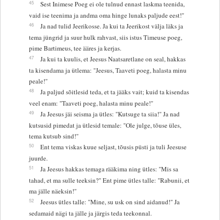
45
Sest Inimese Poeg ei ole tulnud ennast laskma teenida,
vaid ise teenima ja andma oma hinge lunaks paljude eest!"
46
Ja nad tulid Jeerikosse. Ja kui ta Jeerikost välja läks ja
tema jüngrid ja suur hulk rahvast, siis istus Timeuse poeg,
pime Bartimeus, tee ääres ja kerjas.
47
Ja kui ta kuulis, et Jeesus Naatsaretlane on seal, hakkas
ta kisendama ja ütlema: "Jeesus, Taaveti poeg, halasta minu
peale!"
48
Ja paljud sõitlesid teda, et ta jääks vait; kuid ta kisendas
veel enam: "Taaveti poeg, halasta minu peale!"
49
Ja Jeesus jäi seisma ja ütles: "Kutsuge ta siia!" Ja nad
kutsusid pimedat ja ütlesid temale: "Ole julge, tõuse üles,
tema kutsub sind!"
50
Ent tema viskas kuue seljast, tõusis püsti ja tuli Jeesuse
juurde.
51
Ja Jeesus hakkas temaga rääkima ning ütles: "Mis sa
tahad, et ma sulle teeksin?" Ent pime ütles talle: "Rabunii, et
ma jälle näeksin!"
52
Jeesus ütles talle: "Mine, su usk on sind aidanud!" Ja
sedamaid nägi ta jälle ja järgis teda teekonnal.