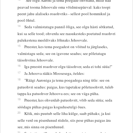
"See olgu Aaroni ja tema poegade ohvriand, mille nad
peavad tooma Jehoovale oma võidmisepäeval: kaks toopi
peent jahu alaliseks roaohvriks - sellest pool hommikul ja
pool õhtul.
14
Seda valmistatagu pannil õliga, see olgu hästi sõtkutud,
kui sa selle tood; ohverda see raasukesteks poetatud roaohvri
palukestena meeldivaks lõhnaks Jehoovale.
15
Preester, kes tema poegadest on võitud ta järglaseks,
valmistagu seda; see on igavene seadus; see põletatagu
täisohvrina Jehoovale.
16
Iga preestri roaohver olgu täisohver, seda ei tohi süüa!"
17
Ja Jehoova rääkis Moosesega, öeldes:
18
"Räägi Aaroniga ja tema poegadega ning ütle: see on
patuohvri seadus: paigas, kus tapetakse põletusohvrit, tuleb
tappa ka patuohver Jehoova ees; see on väga püha.
19
Preester, kes ohverdab patuohvrit, võib seda süüa; seda
söödagu pühas paigas kogudusetelgi õues.
20
Kõik, mis puutub selle liha külge, saab pühaks; ja kui
selle verd on piserdunud riidele, siis pese pühas paigas ära
see, mis sinna on piserdunud.
21