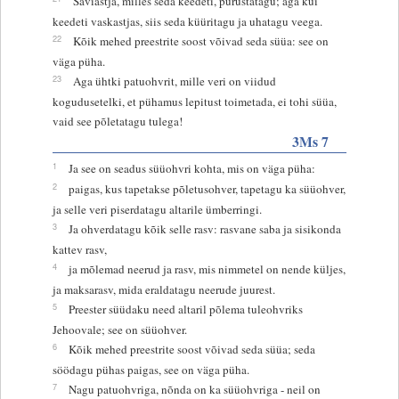
Saviastja, milles seda keedeti, purustatagu; aga kui
keedeti vaskastjas, siis seda küüritagu ja uhatagu veega.
22
Kõik mehed preestrite soost võivad seda süüa: see on
väga püha.
23
Aga ühtki patuohvrit, mille veri on viidud
kogudusetelki, et pühamus lepitust toimetada, ei tohi süüa,
vaid see põletatagu tulega!
3Ms 7
1
Ja see on seadus süüohvri kohta, mis on väga püha:
2
paigas, kus tapetakse põletusohver, tapetagu ka süüohver,
ja selle veri piserdatagu altarile ümberringi.
3
Ja ohverdatagu kõik selle rasv: rasvane saba ja sisikonda
kattev rasv,
4
ja mõlemad neerud ja rasv, mis nimmetel on nende küljes,
ja maksarasv, mida eraldatagu neerude juurest.
5
Preester süüdaku need altaril põlema tuleohvriks
Jehoovale; see on süüohver.
6
Kõik mehed preestrite soost võivad seda süüa; seda
söödagu pühas paigas, see on väga püha.
7
Nagu patuohvriga, nõnda on ka süüohvriga - neil on