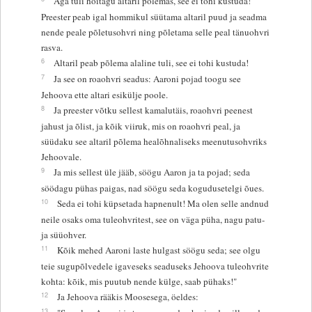
Aga tuli hoitagu altaril põlemas, see ei tohi kustuda!
Preester peab igal hommikul süütama altaril puud ja seadma
nende peale põletusohvri ning põletama selle peal tänuohvri
rasva.
6
Altaril peab põlema alaline tuli, see ei tohi kustuda!
7
Ja see on roaohvri seadus: Aaroni pojad toogu see
Jehoova ette altari esikülje poole.
8
Ja preester võtku sellest kamalutäis, roaohvri peenest
jahust ja õlist, ja kõik viiruk, mis on roaohvri peal, ja
süüdaku see altaril põlema healõhnaliseks meenutusohvriks
Jehoovale.
9
Ja mis sellest üle jääb, söögu Aaron ja ta pojad; seda
söödagu pühas paigas, nad söögu seda kogudusetelgi õues.
10
Seda ei tohi küpsetada hapnenult! Ma olen selle andnud
neile osaks oma tuleohvritest, see on väga püha, nagu patu-
ja süüohver.
11
Kõik mehed Aaroni laste hulgast söögu seda; see olgu
teie sugupõlvedele igaveseks seaduseks Jehoova tuleohvrite
kohta: kõik, mis puutub nende külge, saab pühaks!"
12
Ja Jehoova rääkis Moosesega, öeldes:
13