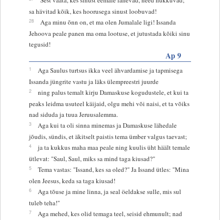
sa hävitad kõik, kes hoorusega sinust loobuvad!
28
Aga minu õnn on, et ma olen Jumalale ligi! Issanda
Jehoova peale panen ma oma lootuse, et jutustada kõiki sinu
tegusid!
Ap 9
1
Aga Saulus turtsus ikka veel ähvardamise ja tapmisega
Issanda jüngrite vastu ja läks ülempreestri juurde
2
ning palus temalt kirju Damaskuse kogudustele, et kui ta
peaks leidma usuteel käijaid, olgu mehi või naisi, et ta võiks
nad siduda ja tuua Jeruusalemma.
3
Aga kui ta oli sinna minemas ja Damaskuse lähedale
jõudis, sündis, et äkitselt paistis tema ümber valgus taevast;
4
ja ta kukkus maha maa peale ning kuulis üht häält temale
ütlevat: "Saul, Saul, miks sa mind taga kiusad?"
5
Tema vastas: "Issand, kes sa oled?" Ja Issand ütles: "Mina
olen Jeesus, keda sa taga kiusad!
6
Aga tõuse ja mine linna, ja seal öeldakse sulle, mis sul
tuleb teha!"
7
Aga mehed, kes olid temaga teel, seisid ehmunult; nad