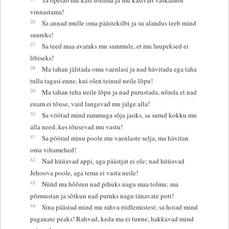
vinnastama!
36
Sa annad mulle oma päästekilbi ja su alandus teeb mind
suureks!
37
Sa teed maa avaraks mu sammule, et mu luupeksed ei
libiseks!
38
Ma tahan jälitada oma vaenlasi ja nad hävitada ega taha
tulla tagasi enne, kui olen teinud neile lõpu!
39
Ma tahan teha neile lõpu ja nad purustada, nõnda et nad
enam ei tõuse, vaid langevad mu jalge alla!
40
Sa vöötad mind rammuga sõja jaoks, sa surud kokku mu
alla need, kes tõusevad mu vastu!
41
Sa pöörad minu poole mu vaenlaste selja, ma hävitan
oma vihamehed!
42
Nad hüüavad appi, aga päästjat ei ole; nad hüüavad
Jehoova poole, aga tema ei vasta neile!
43
Nüüd ma hõõrun nad pihuks nagu maa tolmu; ma
põrmustan ja sõtkun nad puruks nagu tänavate pori!
44
Sina päästad mind mu rahva riidlemistest; sa hoiad mind
paganate peaks! Rahvad, keda ma ei tunne, hakkavad mind