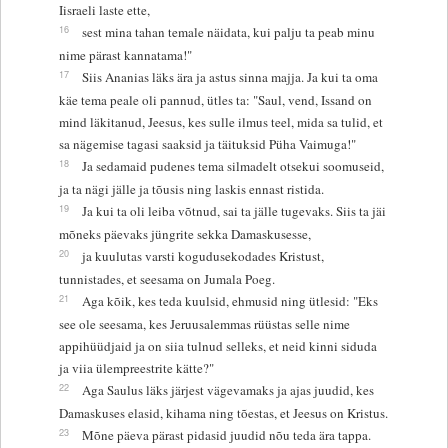
Iisraeli laste ette,
16
sest mina tahan temale näidata, kui palju ta peab minu
nime pärast kannatama!"
17
Siis Ananias läks ära ja astus sinna majja. Ja kui ta oma
käe tema peale oli pannud, ütles ta: "Saul, vend, Issand on
mind läkitanud, Jeesus, kes sulle ilmus teel, mida sa tulid, et
sa nägemise tagasi saaksid ja täituksid Püha Vaimuga!"
18
Ja sedamaid pudenes tema silmadelt otsekui soomuseid,
ja ta nägi jälle ja tõusis ning laskis ennast ristida.
19
Ja kui ta oli leiba võtnud, sai ta jälle tugevaks. Siis ta jäi
mõneks päevaks jüngrite sekka Damaskusesse,
20
ja kuulutas varsti kogudusekodades Kristust,
tunnistades, et seesama on Jumala Poeg.
21
Aga kõik, kes teda kuulsid, ehmusid ning ütlesid: "Eks
see ole seesama, kes Jeruusalemmas rüüstas selle nime
appihüüdjaid ja on siia tulnud selleks, et neid kinni siduda
ja viia ülempreestrite kätte?"
22
Aga Saulus läks järjest vägevamaks ja ajas juudid, kes
Damaskuses elasid, kihama ning tõestas, et Jeesus on Kristus.
23
Mõne päeva pärast pidasid juudid nõu teda ära tappa.