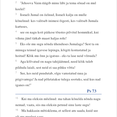
2
"Jehoova Vaim räägib minu läbi ja tema sõnad on mul
keelel!
3
Iisraeli Jumal on öelnud, Iisraeli kalju on mulle
kõnelnud: kes valitseb inimesi õigesti, kes valitseb Jumala
kartuses,
4
see on nagu koit päikese tõustes pilvitul hommikul, kui
vihma järel tärkab maast haljas rohi!
5
Eks ole mu sugu nõnda ühenduses Jumalaga? Sest ta on
minuga teinud igavese lepingu, kõigiti korrastatud ja
hoitud! Kõik mu õnn ja igatsus - eks ta lase neid võrsuda?
6
Aga kõlvatud on nagu tahijäätmed, need kõik tuleb
pilduda laiali, sest neid ei saa pihku võtta!
7
See, kes neid puudutab, olgu varustatud raua ja
piigivarrega! Ja nad põletatakse tulega sootuks, seal kus nad
iganes on!"
Ps 73
15
Kui ma oleksin mõelnud: ma tahan kõnelda nõnda nagu
nemad; vaata, siis ma oleksin petnud sinu laste sugu!
16
Ma hakkasin mõtisklema, et sellest aru saada, kuid see
oli mu meelest vaev,