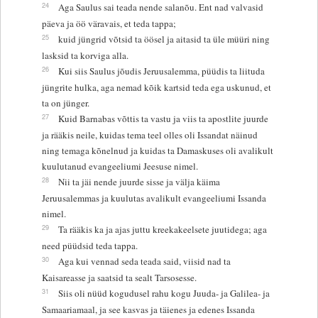
24
Aga Saulus sai teada nende salanõu. Ent nad valvasid
päeva ja öö väravais, et teda tappa;
25
kuid jüngrid võtsid ta öösel ja aitasid ta üle müüri ning
lasksid ta korviga alla.
26
Kui siis Saulus jõudis Jeruusalemma, püüdis ta liituda
jüngrite hulka, aga nemad kõik kartsid teda ega uskunud, et
ta on jünger.
27
Kuid Barnabas võttis ta vastu ja viis ta apostlite juurde
ja rääkis neile, kuidas tema teel olles oli Issandat näinud
ning temaga kõnelnud ja kuidas ta Damaskuses oli avalikult
kuulutanud evangeeliumi Jeesuse nimel.
28
Nii ta jäi nende juurde sisse ja välja käima
Jeruusalemmas ja kuulutas avalikult evangeeliumi Issanda
nimel.
29
Ta rääkis ka ja ajas juttu kreekakeelsete juutidega; aga
need püüdsid teda tappa.
30
Aga kui vennad seda teada said, viisid nad ta
Kaisareasse ja saatsid ta sealt Tarsosesse.
31
Siis oli nüüd kogudusel rahu kogu Juuda- ja Galilea- ja
Samaariamaal, ja see kasvas ja täienes ja edenes Issanda