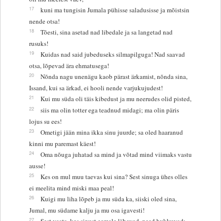
17
kuni ma tungisin Jumala pühisse saladusisse ja mõistsin
nende otsa!
18
Tõesti, sina asetad nad libedale ja sa langetad nad
rusuks!
19
Kuidas nad said jubeduseks silmapilguga! Nad saavad
otsa, lõpevad ära ehmatusega!
20
Nõnda nagu unenägu kaob pärast ärkamist, nõnda sina,
Issand, kui sa ärkad, ei hooli nende varjukujudest!
21
Kui mu süda oli täis kibedust ja mu neerudes olid pisted,
22
siis ma olin totter ega teadnud midagi; ma olin päris
lojus su ees!
23
Ometigi jään mina ikka sinu juurde; sa oled haaranud
kinni mu paremast käest!
24
Oma nõuga juhatad sa mind ja võtad mind viimaks vastu
ausse!
25
Kes on mul muu taevas kui sina? Sest sinuga ühes olles
ei meelita mind miski maa peal!
26
Kuigi mu liha lõpeb ja mu süda ka, siiski oled sina,
Jumal, mu südame kalju ja mu osa igavesti!
27
Sest vaata, kes sinust eemale lähevad, need hukkuvad;