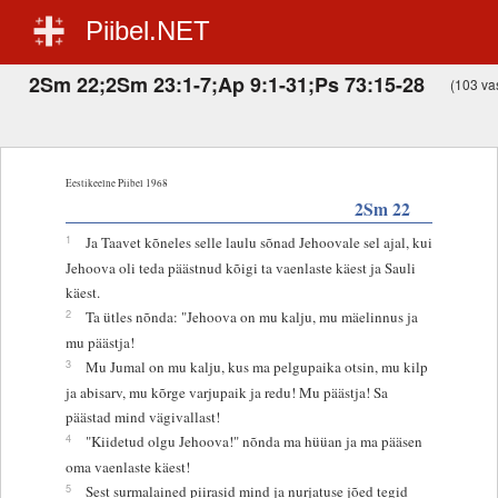
Piibel.NET
2Sm 22;2Sm 23:1-7;Ap 9:1-31;Ps 73:15-28
(103 vas
Eestikeelne Piibel 1968
2Sm 22
1
Ja Taavet kõneles selle laulu sõnad Jehoovale sel ajal, kui
Jehoova oli teda päästnud kõigi ta vaenlaste käest ja Sauli
käest.
2
Ta ütles nõnda: "Jehoova on mu kalju, mu mäelinnus ja
mu päästja!
3
Mu Jumal on mu kalju, kus ma pelgupaika otsin, mu kilp
ja abisarv, mu kõrge varjupaik ja redu! Mu päästja! Sa
päästad mind vägivallast!
4
"Kiidetud olgu Jehoova!" nõnda ma hüüan ja ma pääsen
oma vaenlaste käest!
5
Sest surmalained piirasid mind ja nurjatuse jõed tegid