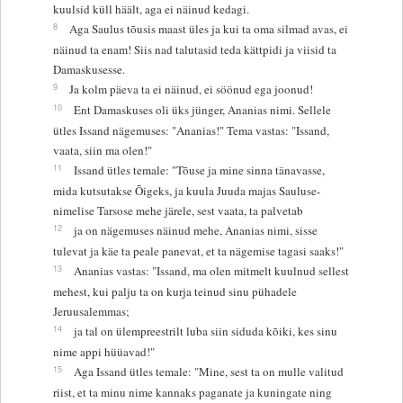
kuulsid küll häält, aga ei näinud kedagi.
8
Aga Saulus tõusis maast üles ja kui ta oma silmad avas, ei
näinud ta enam! Siis nad talutasid teda kättpidi ja viisid ta
Damaskusesse.
9
Ja kolm päeva ta ei näinud, ei söönud ega joonud!
10
Ent Damaskuses oli üks jünger, Ananias nimi. Sellele
ütles Issand nägemuses: "Ananias!" Tema vastas: "Issand,
vaata, siin ma olen!"
11
Issand ütles temale: "Tõuse ja mine sinna tänavasse,
mida kutsutakse Õigeks, ja kuula Juuda majas Sauluse-
nimelise Tarsose mehe järele, sest vaata, ta palvetab
12
ja on nägemuses näinud mehe, Ananias nimi, sisse
tulevat ja käe ta peale panevat, et ta nägemise tagasi saaks!"
13
Ananias vastas: "Issand, ma olen mitmelt kuulnud sellest
mehest, kui palju ta on kurja teinud sinu pühadele
Jeruusalemmas;
14
ja tal on ülempreestrilt luba siin siduda kõiki, kes sinu
nime appi hüüavad!"
15
Aga Issand ütles temale: "Mine, sest ta on mulle valitud
riist, et ta minu nime kannaks paganate ja kuningate ning