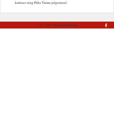
kartuses ning Püha Vaimu julgustusel.
© AD 2005-2022
Eesti Piibliselts