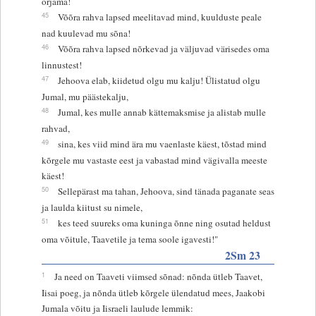
orjama!
45
Võõra rahva lapsed meelitavad mind, kuulduste peale
nad kuulevad mu sõna!
46
Võõra rahva lapsed nõrkevad ja väljuvad värisedes oma
linnustest!
47
Jehoova elab, kiidetud olgu mu kalju! Ülistatud olgu
Jumal, mu päästekalju,
48
Jumal, kes mulle annab kättemaksmise ja alistab mulle
rahvad,
49
sina, kes viid mind ära mu vaenlaste käest, tõstad mind
kõrgele mu vastaste eest ja vabastad mind vägivalla meeste
käest!
50
Sellepärast ma tahan, Jehoova, sind tänada paganate seas
ja laulda kiitust su nimele,
51
kes teed suureks oma kuninga õnne ning osutad heldust
oma võitule, Taavetile ja tema soole igavesti!"
2Sm 23
1
Ja need on Taaveti viimsed sõnad: nõnda ütleb Taavet,
Iisai poeg, ja nõnda ütleb kõrgele ülendatud mees, Jaakobi
Jumala võitu ja Iisraeli laulude lemmik: