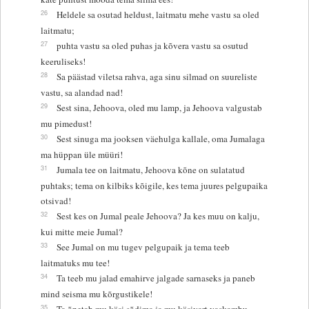
26
Heldele sa osutad heldust, laitmatu mehe vastu sa oled
laitmatu;
27
puhta vastu sa oled puhas ja kõvera vastu sa osutud
keeruliseks!
28
Sa päästad viletsa rahva, aga sinu silmad on suureliste
vastu, sa alandad nad!
29
Sest sina, Jehoova, oled mu lamp, ja Jehoova valgustab
mu pimedust!
30
Sest sinuga ma jooksen väehulga kallale, oma Jumalaga
ma hüppan üle müüri!
31
Jumala tee on laitmatu, Jehoova kõne on sulatatud
puhtaks; tema on kilbiks kõigile, kes tema juures pelgupaika
otsivad!
32
Sest kes on Jumal peale Jehoova? Ja kes muu on kalju,
kui mitte meie Jumal?
33
See Jumal on mu tugev pelgupaik ja tema teeb
laitmatuks mu tee!
34
Ta teeb mu jalad emahirve jalgade sarnaseks ja paneb
mind seisma mu kõrgustikele!
35
Ta õpetab mu käsi sõdima ja mu käsivart vaskambu