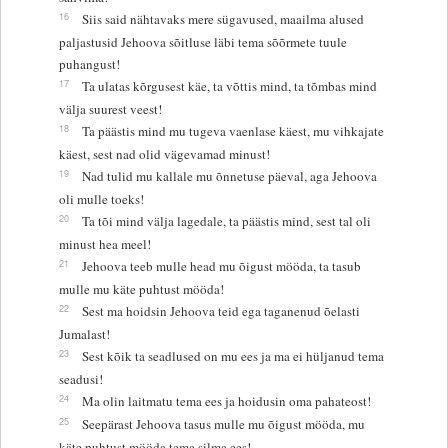
16
Siis said nähtavaks mere sügavused, maailma alused
paljastusid Jehoova sõitluse läbi tema sõõrmete tuule
puhangust!
17
Ta ulatas kõrgusest käe, ta võttis mind, ta tõmbas mind
välja suurest veest!
18
Ta päästis mind mu tugeva vaenlase käest, mu vihkajate
käest, sest nad olid vägevamad minust!
19
Nad tulid mu kallale mu õnnetuse päeval, aga Jehoova
oli mulle toeks!
20
Ta tõi mind välja lagedale, ta päästis mind, sest tal oli
minust hea meel!
21
Jehoova teeb mulle head mu õigust mööda, ta tasub
mulle mu käte puhtust mööda!
22
Sest ma hoidsin Jehoova teid ega taganenud õelasti
Jumalast!
23
Sest kõik ta seadlused on mu ees ja ma ei hüljanud tema
seadusi!
24
Ma olin laitmatu tema ees ja hoidusin oma pahateost!
25
Seepärast Jehoova tasus mulle mu õigust mööda, mu
käte puhtust mööda tema silma ees!