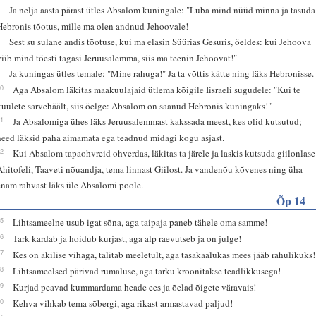
7
Ja nelja aasta pärast ütles Absalom kuningale: "Luba mind nüüd minna ja tasuda
Hebronis tõotus, mille ma olen andnud Jehoovale!
8
Sest su sulane andis tõotuse, kui ma elasin Süürias Gesuris, öeldes: kui Jehoova
viib mind tõesti tagasi Jeruusalemma, siis ma teenin Jehoovat!"
9
Ja kuningas ütles temale: "Mine rahuga!" Ja ta võttis kätte ning läks Hebronisse.
10
Aga Absalom läkitas maakuulajaid ütlema kõigile Iisraeli sugudele: "Kui te
kuulete sarvehäält, siis öelge: Absalom on saanud Hebronis kuningaks!"
11
Ja Absalomiga ühes läks Jeruusalemmast kakssada meest, kes olid kutsutud;
need läksid paha aimamata ega teadnud midagi kogu asjast.
12
Kui Absalom tapaohvreid ohverdas, läkitas ta järele ja laskis kutsuda giilonlase
Ahitofeli, Taaveti nõuandja, tema linnast Giilost. Ja vandenõu kõvenes ning üha
enam rahvast läks üle Absalomi poole.
Õp 14
15
Lihtsameelne usub igat sõna, aga taipaja paneb tähele oma samme!
16
Tark kardab ja hoidub kurjast, aga alp raevutseb ja on julge!
17
Kes on äkilise vihaga, talitab meeletult, aga tasakaalukas mees jääb rahulikuks!
18
Lihtsameelsed pärivad rumaluse, aga tarku kroonitakse teadlikkusega!
19
Kurjad peavad kummardama heade ees ja õelad õigete väravais!
20
Kehva vihkab tema sõbergi, aga rikast armastavad paljud!