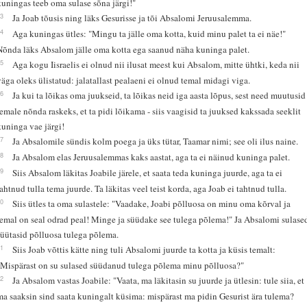
kuningas teeb oma sulase sõna järgi!"
23
Ja Joab tõusis ning läks Gesurisse ja tõi Absalomi Jeruusalemma.
24
Aga kuningas ütles: "Mingu ta jälle oma kotta, kuid minu palet ta ei näe!"
Nõnda läks Absalom jälle oma kotta ega saanud näha kuninga palet.
25
Aga kogu Iisraelis ei olnud nii ilusat meest kui Absalom, mitte ühtki, keda nii
väga oleks ülistatud: jalatallast pealaeni ei olnud temal midagi viga.
26
Ja kui ta lõikas oma juukseid, ta lõikas neid iga aasta lõpus, sest need muutusid
temale nõnda raskeks, et ta pidi lõikama - siis vaagisid ta juuksed kakssada seeklit
kuninga vae järgi!
27
Ja Absalomile sündis kolm poega ja üks tütar, Taamar nimi; see oli ilus naine.
28
Ja Absalom elas Jeruusalemmas kaks aastat, aga ta ei näinud kuninga palet.
29
Siis Absalom läkitas Joabile järele, et saata teda kuninga juurde, aga ta ei
tahtnud tulla tema juurde. Ta läkitas veel teist korda, aga Joab ei tahtnud tulla.
30
Siis ütles ta oma sulastele: "Vaadake, Joabi põlluosa on minu oma kõrval ja
temal on seal odrad peal! Minge ja süüdake see tulega põlema!" Ja Absalomi sulase
süütasid põlluosa tulega põlema.
31
Siis Joab võttis kätte ning tuli Absalomi juurde ta kotta ja küsis temalt:
"Mispärast on su sulased süüdanud tulega põlema minu põlluosa?"
32
Ja Absalom vastas Joabile: "Vaata, ma läkitasin su juurde ja ütlesin: tule siia, et
ma saaksin sind saata kuningalt küsima: mispärast ma pidin Gesurist ära tulema?