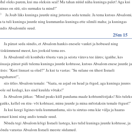
Mul oleks parem, kui ma oleksin seal! Ma tahan nüüd näha kuninga palet! Aga kui
minus on süü, siis surmaku ta mind!"
33
Ja Joab läks kuninga juurde ning jutustas seda temale. Ja tema kutsus Absalomi
ja ta tuli kuninga juurde ning kummardas kuninga ette silmili maha; ja kuningas
andis Absalomile suud.
2Sm 15
1
Ja pärast seda sündis, et Absalom hankis enesele vankri ja hobused ning
viiskümmend meest, kes jooksid tema ees.
2
Ja Absalomil oli kombeks tõusta vara ja seista värava tee ääres; igaühe, kes
riiuasja pärast pidi tulema kuninga juurde kohtusse, kutsus Absalom enese juurde j
küsis: "Kust linnast sa oled?" Ja kui ta vastas: "Su sulane on ühest Iisraeli
suguharust!",
3
siis ütles Absalom temale: "Vaata, su asjad on head ja õiged, aga kuninga juures
pole sul kedagi, kes sind kuulda võtaks!"
4
Ja Absalom jätkas: "Mind peaks küll pandama maale kohtumõistjaks! Siis tulek
igaüks, kellel on riiu- või kohtuasi, minu juurde ja mina mõistaksin temale õigust!"
5
Ja kui keegi ligines teda kummardama, siis ta sirutas oma käe välja ja haaras
temast kinni ning andis temale suud.
6
Nõnda tegi Absalom kõigi Iisraeli lastega, kes tulid kuninga juurde kohtusse, ja
nõnda varastas Absalom Iisraeli meeste südamed.