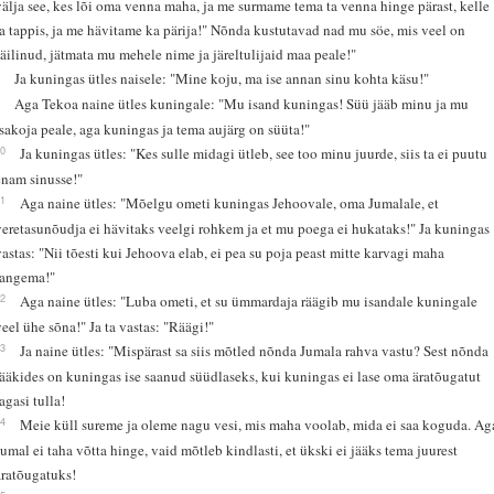
välja see, kes lõi oma venna maha, ja me surmame tema ta venna hinge pärast, kelle
ta tappis, ja me hävitame ka pärija!" Nõnda kustutavad nad mu söe, mis veel on
säilinud, jätmata mu mehele nime ja järeltulijaid maa peale!"
8
Ja kuningas ütles naisele: "Mine koju, ma ise annan sinu kohta käsu!"
9
Aga Tekoa naine ütles kuningale: "Mu isand kuningas! Süü jääb minu ja mu
isakoja peale, aga kuningas ja tema aujärg on süüta!"
10
Ja kuningas ütles: "Kes sulle midagi ütleb, see too minu juurde, siis ta ei puutu
enam sinusse!"
11
Aga naine ütles: "Mõelgu ometi kuningas Jehoovale, oma Jumalale, et
veretasunõudja ei hävitaks veelgi rohkem ja et mu poega ei hukataks!" Ja kuningas
vastas: "Nii tõesti kui Jehoova elab, ei pea su poja peast mitte karvagi maha
langema!"
12
Aga naine ütles: "Luba ometi, et su ümmardaja räägib mu isandale kuningale
veel ühe sõna!" Ja ta vastas: "Räägi!"
13
Ja naine ütles: "Mispärast sa siis mõtled nõnda Jumala rahva vastu? Sest nõnda
rääkides on kuningas ise saanud süüdlaseks, kui kuningas ei lase oma äratõugatut
agasi tulla!
14
Meie küll sureme ja oleme nagu vesi, mis maha voolab, mida ei saa koguda. Ag
Jumal ei taha võtta hinge, vaid mõtleb kindlasti, et ükski ei jääks tema juurest
äratõugatuks!