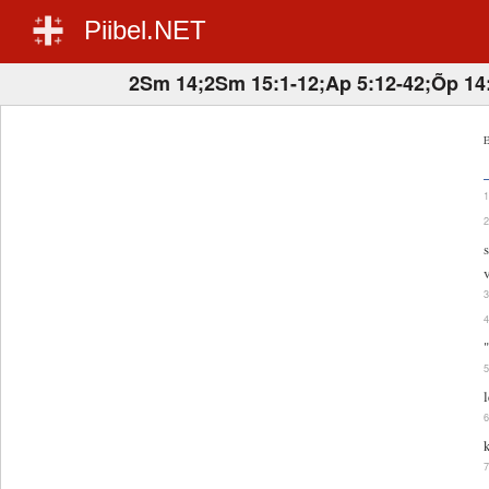
Piibel.NET
2Sm 14;2Sm 15:1-12;Ap 5:12-42;Õp 14
E