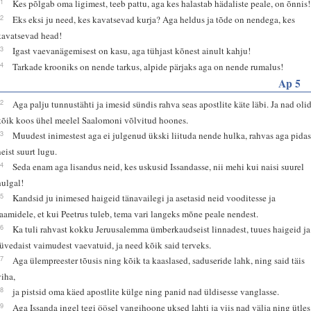
21
Kes põlgab oma ligimest, teeb pattu, aga kes halastab hädaliste peale, on õnnis!
22
Eks eksi ju need, kes kavatsevad kurja? Aga heldus ja tõde on nendega, kes
kavatsevad head!
23
Igast vaevanägemisest on kasu, aga tühjast kõnest ainult kahju!
24
Tarkade krooniks on nende tarkus, alpide pärjaks aga on nende rumalus!
Ap 5
12
Aga palju tunnustähti ja imesid sündis rahva seas apostlite käte läbi. Ja nad oli
kõik koos ühel meelel Saalomoni võlvitud hoones.
13
Muudest inimestest aga ei julgenud ükski liituda nende hulka, rahvas aga pida
neist suurt lugu.
14
Seda enam aga lisandus neid, kes uskusid Issandasse, nii mehi kui naisi suurel
hulgal!
15
Kandsid ju inimesed haigeid tänavailegi ja asetasid neid vooditesse ja
raamidele, et kui Peetrus tuleb, tema vari langeks mõne peale nendest.
16
Ka tuli rahvast kokku Jeruusalemma ümberkaudseist linnadest, tuues haigeid ja
rüvedaist vaimudest vaevatuid, ja need kõik said terveks.
17
Aga ülempreester tõusis ning kõik ta kaaslased, saduseride lahk, ning said täis
viha,
18
ja pistsid oma käed apostlite külge ning panid nad üldisesse vanglasse.
19
Aga Issanda ingel tegi öösel vangihoone uksed lahti ja viis nad välja ning ütles