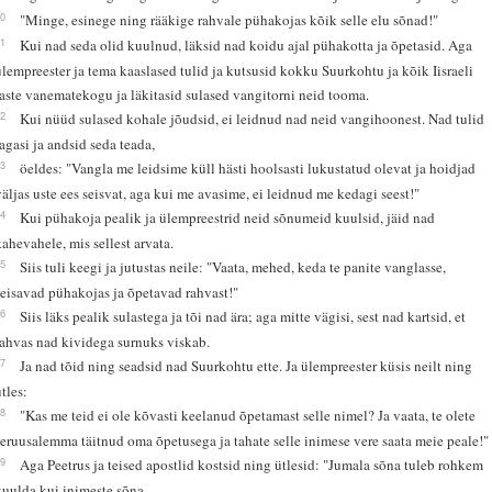
20
"Minge, esinege ning rääkige rahvale pühakojas kõik selle elu sõnad!"
21
Kui nad seda olid kuulnud, läksid nad koidu ajal pühakotta ja õpetasid. Aga
ülempreester ja tema kaaslased tulid ja kutsusid kokku Suurkohtu ja kõik Iisraeli
laste vanematekogu ja läkitasid sulased vangitorni neid tooma.
22
Kui nüüd sulased kohale jõudsid, ei leidnud nad neid vangihoonest. Nad tulid
tagasi ja andsid seda teada,
23
öeldes: "Vangla me leidsime küll hästi hoolsasti lukustatud olevat ja hoidjad
väljas uste ees seisvat, aga kui me avasime, ei leidnud me kedagi seest!"
24
Kui pühakoja pealik ja ülempreestrid neid sõnumeid kuulsid, jäid nad
kahevahele, mis sellest arvata.
25
Siis tuli keegi ja jutustas neile: "Vaata, mehed, keda te panite vanglasse,
seisavad pühakojas ja õpetavad rahvast!"
26
Siis läks pealik sulastega ja tõi nad ära; aga mitte vägisi, sest nad kartsid, et
rahvas nad kividega surnuks viskab.
27
Ja nad tõid ning seadsid nad Suurkohtu ette. Ja ülempreester küsis neilt ning
ütles:
28
"Kas me teid ei ole kõvasti keelanud õpetamast selle nimel? Ja vaata, te olete
Jeruusalemma täitnud oma õpetusega ja tahate selle inimese vere saata meie peale!"
29
Aga Peetrus ja teised apostlid kostsid ning ütlesid: "Jumala sõna tuleb rohkem
kuulda kui inimeste sõna.