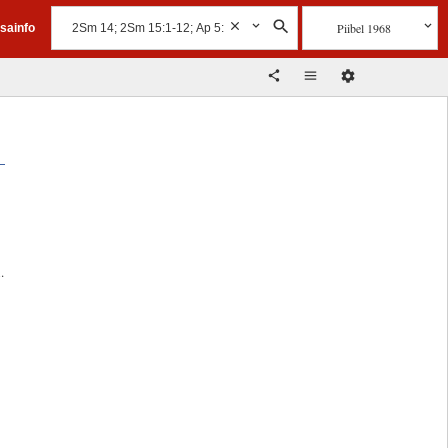
Piibel 1968
isainfo
.