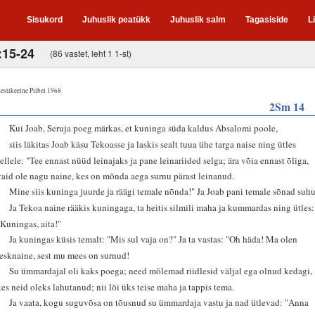
Sisukord
Juhuslik peatükk
Juhuslik salm
Tagasiside
L
:15-24
(86 vastet, leht 1 1-st)
estikeelne Piibel 1968
2Sm 14
1
Kui Joab, Seruja poeg märkas, et kuninga süda kaldus Absalomi poole,
2
siis läkitas Joab käsu Tekoasse ja laskis sealt tuua ühe targa naise ning ütles
sellele: "Tee ennast nüüd leinajaks ja pane leinariided selga; ära võia ennast õliga,
vaid ole nagu naine, kes on mõnda aega surnu pärast leinanud.
3
Mine siis kuninga juurde ja räägi temale nõnda!" Ja Joab pani temale sõnad suhu
4
Ja Tekoa naine rääkis kuningaga, ta heitis silmili maha ja kummardas ning ütles:
"Kuningas, aita!"
5
Ja kuningas küsis temalt: "Mis sul vaja on?" Ja ta vastas: "Oh häda! Ma olen
lesknaine, sest mu mees on surnud!
6
Su ümmardajal oli kaks poega; need mõlemad riidlesid väljal ega olnud kedagi,
kes neid oleks lahutanud; nii lõi üks teise maha ja tappis tema.
7
Ja vaata, kogu suguvõsa on tõusnud su ümmardaja vastu ja nad ütlevad: "Anna