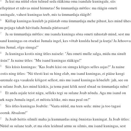
15
Ja kui ma nüüd olen tulnud seda rääkima oma isandale kuningale, siis
sellepärast et rahvas mind hirmutas! Su ümmardaja mõtles: ma räägin ometi
kuningale, vahest kuningas teeb, mis ta ümmardaja räägib!
16
Küllap kuningas kuuleb ja päästab oma ümmardaja mehe pihust, kes mind ühes
mu pojaga tahab hävitada Jumala pärisosast!
17
Ja su ümmardaja mõtles: mu isanda kuninga sõna ometi rahustab mind, sest mu
isand kuningas on otsekui Jumala ingel, kes võtab kuulda head ja kurja! Ja Jehoova
sinu Jumal, olgu sinuga!"
18
Ja kuningas kostis ning ütles naisele: "Ära ometi mulle salga, mida ma sinult
küsin!" Ja naine ütles: "Mu isand kuningas rääkigu!"
19
Siis küsis kuningas: "Kas Joabi käsi on sinuga kõiges selles asjas?" Ja naine
kostis ning ütles: "Nii tõesti kui su hing elab, mu isand kuningas, ei pääse keegi
paremale ega vasakule kõigest sellest, mis mu isand kuningas kõneleb: jah, see on
su sulane Joab, kes mind käskis, ja tema pani kõik need sõnad su ümmardaja suhu!
20
Et anda asjale teist nägu, selleks tegi su sulane Joab nõnda. Aga mu isand on
tark nagu Jumala ingel, et mõista kõike, mis maa peal on!"
21
Siis ütles kuningas Joabile: "Vaata nüüd, ma teen seda: mine ja too tagasi
nooruk Absalom!"
22
Ja Joab heitis silmili maha ja kummardas ning õnnistas kuningat. Ja Joab ütles:
"Nüüd su sulane teab, et ma olen leidnud armu su silmis, mu isand kuningas, sest