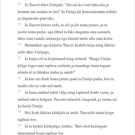
12
Ja Taavet ütles Uurijale: "Jää siis ka veel täna siia ja
homme ma saadan su ära!" Ja Uurija jäi Jeruusalemma selleks
ja järgmiseks päevaks.
13
Ja Taavet kutsus teda, ta sõi ja jõi tema juures, ja ta
jootis tema purju; aga õhtul ta läks magama oma asemele
ühes oma isanda sulastega ega läinud mitte alla oma kotta.
14
Hommikul aga kirjutas Taavet Joabile kirja ning läkitas
selle ühes Uurijaga.
15
Ja kirjas oli ta kirjutanud ning öelnud: "Pange Uurija
kõige tugevama tapluse esirinda ja taanduge tema tagant,
nõnda et ta lüüakse maha ja sureb!"
16
Ja kui siis Joab linna piiras, pani ta Uurija paika, kus ta
teadis olevat vahvaid mehi.
17
Ja linna mehed tulid välja ning taplesid Joabi vastu; ja
mõned rahva hulgast, Taaveti sulaseist, langesid, ja surma sai
ka hetiit Uurija.
18
Siis Joab läkitas käskjala ja andis Taavetile teada kogu
tapluse loo.
19
Ja ta käskis käskjalga, öeldes: "Kui oled kuningale
jutustanud kogu tapluse loo