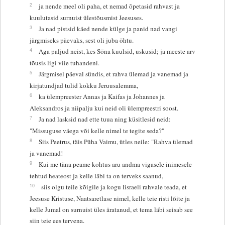
2
ja nende meel oli paha, et nemad õpetasid rahvast ja
kuulutasid surnuist ülestõusmist Jeesuses.
3
Ja nad pistsid käed nende külge ja panid nad vangi
järgmiseks päevaks, sest oli juba õhtu.
4
Aga paljud neist, kes Sõna kuulsid, uskusid; ja meeste arv
tõusis ligi viie tuhandeni.
5
Järgmisel päeval sündis, et rahva ülemad ja vanemad ja
kirjatundjad tulid kokku Jeruusalemma,
6
ka ülempreester Annas ja Kaifas ja Johannes ja
Aleksandros ja niipalju kui neid oli ülempreestri soost.
7
Ja nad lasksid nad ette tuua ning küsitlesid neid:
"Missuguse väega või kelle nimel te tegite seda?"
8
Siis Peetrus, täis Püha Vaimu, ütles neile: "Rahva ülemad
ja vanemad!
9
Kui me täna peame kohtus aru andma vigasele inimesele
tehtud heateost ja kelle läbi ta on terveks saanud,
10
siis olgu teile kõigile ja kogu Iisraeli rahvale teada, et
Jeesuse Kristuse, Naatsaretlase nimel, kelle teie risti lõite ja
kelle Jumal on surnuist üles äratanud, et tema läbi seisab see
siin teie ees tervena.