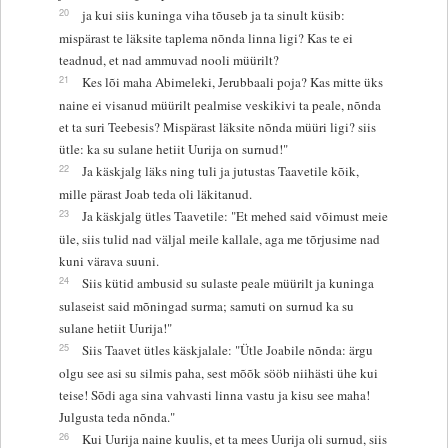
20
ja kui siis kuninga viha tõuseb ja ta sinult küsib:
mispärast te läksite taplema nõnda linna ligi? Kas te ei
teadnud, et nad ammuvad nooli müürilt?
21
Kes lõi maha Abimeleki, Jerubbaali poja? Kas mitte üks
naine ei visanud müürilt pealmise veskikivi ta peale, nõnda
et ta suri Teebesis? Mispärast läksite nõnda müüri ligi? siis
ütle: ka su sulane hetiit Uurija on surnud!"
22
Ja käskjalg läks ning tuli ja jutustas Taavetile kõik,
mille pärast Joab teda oli läkitanud.
23
Ja käskjalg ütles Taavetile: "Et mehed said võimust meie
üle, siis tulid nad väljal meile kallale, aga me tõrjusime nad
kuni värava suuni.
24
Siis kütid ambusid su sulaste peale müürilt ja kuninga
sulaseist said mõningad surma; samuti on surnud ka su
sulane hetiit Uurija!"
25
Siis Taavet ütles käskjalale: "Ütle Joabile nõnda: ärgu
olgu see asi su silmis paha, sest mõõk sööb niihästi ühe kui
teise! Sõdi aga sina vahvasti linna vastu ja kisu see maha!
Julgusta teda nõnda."
26
Kui Uurija naine kuulis, et ta mees Uurija oli surnud, siis