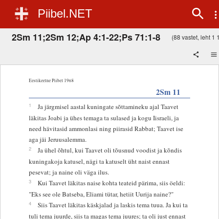
Piibel.NET
2Sm 11;2Sm 12;Ap 4:1-22;Ps 71:1-8
(88 vastet, leht 1 1
Eestikeelne Piibel 1968
2Sm 11
1
Ja järgmisel aastal kuningate sõttamineku ajal Taavet
läkitas Joabi ja ühes temaga ta sulased ja kogu Iisraeli, ja
need hävitasid ammonlasi ning piirasid Rabbat; Taavet ise
aga jäi Jeruusalemma.
2
Ja ühel õhtul, kui Taavet oli tõusnud voodist ja kõndis
kuningakoja katusel, nägi ta katuselt üht naist ennast
pesevat; ja naine oli väga ilus.
3
Kui Taavet läkitas naise kohta teateid pärima, siis öeldi:
"Eks see ole Batseba, Eliami tütar, hetiit Uurija naine?"
4
Siis Taavet läkitas käskjalad ja laskis tema tuua. Ja kui ta
tuli tema juurde, siis ta magas tema juures; ta oli just ennast