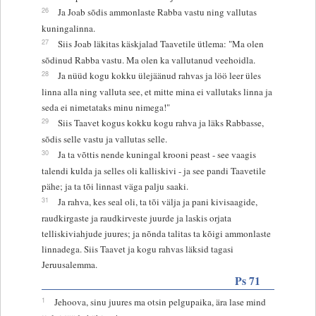
26
Ja Joab sõdis ammonlaste Rabba vastu ning vallutas
kuningalinna.
27
Siis Joab läkitas käskjalad Taavetile ütlema: "Ma olen
sõdinud Rabba vastu. Ma olen ka vallutanud veehoidla.
28
Ja nüüd kogu kokku ülejäänud rahvas ja löö leer üles
linna alla ning valluta see, et mitte mina ei vallutaks linna ja
seda ei nimetataks minu nimega!"
29
Siis Taavet kogus kokku kogu rahva ja läks Rabbasse,
sõdis selle vastu ja vallutas selle.
30
Ja ta võttis nende kuningal krooni peast - see vaagis
talendi kulda ja selles oli kalliskivi - ja see pandi Taavetile
pähe; ja ta tõi linnast väga palju saaki.
31
Ja rahva, kes seal oli, ta tõi välja ja pani kivisaagide,
raudkirgaste ja raudkirveste juurde ja laskis orjata
telliskiviahjude juures; ja nõnda talitas ta kõigi ammonlaste
linnadega. Siis Taavet ja kogu rahvas läksid tagasi
Jeruusalemma.
Ps 71
1
Jehoova, sinu juures ma otsin pelgupaika, ära lase mind