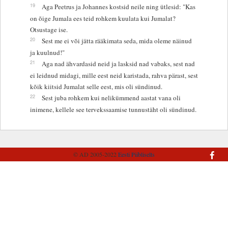
19
Aga Peetrus ja Johannes kostsid neile ning ütlesid: "Kas
on õige Jumala ees teid rohkem kuulata kui Jumalat?
Otsustage ise.
20
Sest me ei või jätta rääkimata seda, mida oleme näinud
ja kuulnud!"
21
Aga nad ähvardasid neid ja lasksid nad vabaks, sest nad
ei leidnud midagi, mille eest neid karistada, rahva pärast, sest
kõik kiitsid Jumalat selle eest, mis oli sündinud.
22
Sest juba rohkem kui nelikümmend aastat vana oli
inimene, kellele see tervekssaamise tunnustäht oli sündinud.
© AD 2005-2022
Eesti Piibliselts