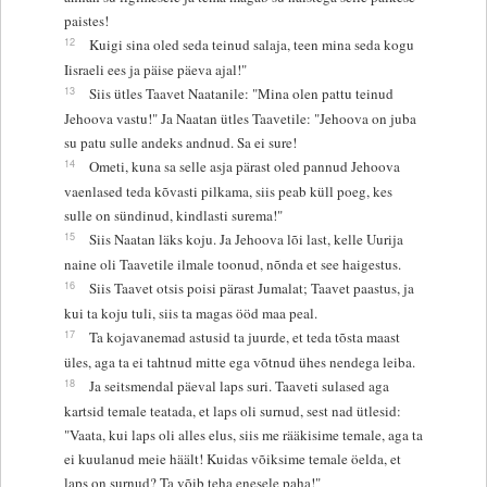
paistes!
12
Kuigi sina oled seda teinud salaja, teen mina seda kogu
Iisraeli ees ja päise päeva ajal!"
13
Siis ütles Taavet Naatanile: "Mina olen pattu teinud
Jehoova vastu!" Ja Naatan ütles Taavetile: "Jehoova on juba
su patu sulle andeks andnud. Sa ei sure!
14
Ometi, kuna sa selle asja pärast oled pannud Jehoova
vaenlased teda kõvasti pilkama, siis peab küll poeg, kes
sulle on sündinud, kindlasti surema!"
15
Siis Naatan läks koju. Ja Jehoova lõi last, kelle Uurija
naine oli Taavetile ilmale toonud, nõnda et see haigestus.
16
Siis Taavet otsis poisi pärast Jumalat; Taavet paastus, ja
kui ta koju tuli, siis ta magas ööd maa peal.
17
Ta kojavanemad astusid ta juurde, et teda tõsta maast
üles, aga ta ei tahtnud mitte ega võtnud ühes nendega leiba.
18
Ja seitsmendal päeval laps suri. Taaveti sulased aga
kartsid temale teatada, et laps oli surnud, sest nad ütlesid:
"Vaata, kui laps oli alles elus, siis me rääkisime temale, aga ta
ei kuulanud meie häält! Kuidas võiksime temale öelda, et
laps on surnud? Ta võib teha enesele paha!"