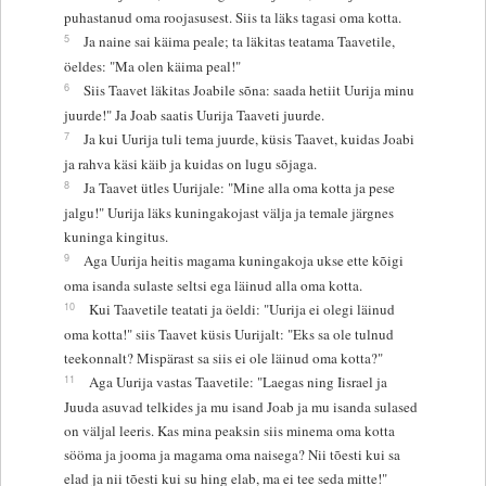
puhastanud oma roojasusest. Siis ta läks tagasi oma kotta.
5
Ja naine sai käima peale; ta läkitas teatama Taavetile,
öeldes: "Ma olen käima peal!"
6
Siis Taavet läkitas Joabile sõna: saada hetiit Uurija minu
juurde!" Ja Joab saatis Uurija Taaveti juurde.
7
Ja kui Uurija tuli tema juurde, küsis Taavet, kuidas Joabi
ja rahva käsi käib ja kuidas on lugu sõjaga.
8
Ja Taavet ütles Uurijale: "Mine alla oma kotta ja pese
jalgu!" Uurija läks kuningakojast välja ja temale järgnes
kuninga kingitus.
9
Aga Uurija heitis magama kuningakoja ukse ette kõigi
oma isanda sulaste seltsi ega läinud alla oma kotta.
10
Kui Taavetile teatati ja öeldi: "Uurija ei olegi läinud
oma kotta!" siis Taavet küsis Uurijalt: "Eks sa ole tulnud
teekonnalt? Mispärast sa siis ei ole läinud oma kotta?"
11
Aga Uurija vastas Taavetile: "Laegas ning Iisrael ja
Juuda asuvad telkides ja mu isand Joab ja mu isanda sulased
on väljal leeris. Kas mina peaksin siis minema oma kotta
sööma ja jooma ja magama oma naisega? Nii tõesti kui sa
elad ja nii tõesti kui su hing elab, ma ei tee seda mitte!"