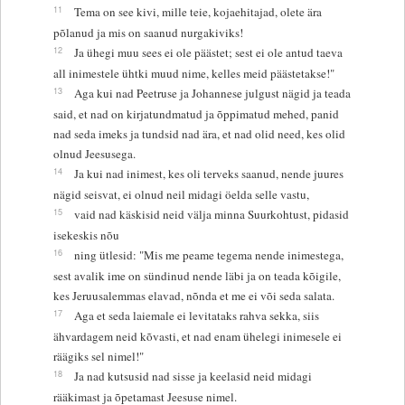
11
Tema on see kivi, mille teie, kojaehitajad, olete ära
põlanud ja mis on saanud nurgakiviks!
12
Ja ühegi muu sees ei ole päästet; sest ei ole antud taeva
all inimestele ühtki muud nime, kelles meid päästetakse!"
13
Aga kui nad Peetruse ja Johannese julgust nägid ja teada
said, et nad on kirjatundmatud ja õppimatud mehed, panid
nad seda imeks ja tundsid nad ära, et nad olid need, kes olid
olnud Jeesusega.
14
Ja kui nad inimest, kes oli terveks saanud, nende juures
nägid seisvat, ei olnud neil midagi öelda selle vastu,
15
vaid nad käskisid neid välja minna Suurkohtust, pidasid
isekeskis nõu
16
ning ütlesid: "Mis me peame tegema nende inimestega,
sest avalik ime on sündinud nende läbi ja on teada kõigile,
kes Jeruusalemmas elavad, nõnda et me ei või seda salata.
17
Aga et seda laiemale ei levitataks rahva sekka, siis
ähvardagem neid kõvasti, et nad enam ühelegi inimesele ei
räägiks sel nimel!"
18
Ja nad kutsusid nad sisse ja keelasid neid midagi
rääkimast ja õpetamast Jeesuse nimel.