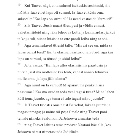
19
Kui Taavet nägi, et ta sulased isekeskis sosistasid, siis
mõistis Taavet, et laps oli surnud. Ja Taavet küsis oma
sulaseilt: "Kas laps on surnud?" Ja need vastasid: "Surnud!"
20
Siis Taavet tõusis maast üles, pesi ja võidis ennast,
vahetas riideid ning läks Jehoova kotta ja kummardas; ja kui
ta koju tuli, siis ta küsis ja ta ette pandi leiba ning ta sõi.
21
Aga tema sulased ütlesid talle: "Mis asi see on, mida sa
lapse pärast teed? Kui ta elas, sa paastusid ja nutsid, aga kui
laps on surnud, sa tõused ja sööd leiba!"
22
Ja ta vastas: "Kui laps alles elas, siis ma paastusin ja
nutsin, sest ma mõtlesin: kes teab, vahest annab Jehoova
mulle armu ja laps jääb elama?
23
Aga nüüd on ta surnud! Mispärast ma peaksin siis
paastuma? Kas ma suudan teda veel tagasi tuua? Mina lähen
küll tema juurde, aga tema ei tule tagasi minu juurde!"
24
Ja Taavet trööstis oma naist Batsebat, läks ta juurde ja
magas temaga; ja naine tõi poja ilmale ning Taavet pani
temale nimeks Saalomon. Ja Jehoova armastas teda
25
ning Taavet läkitas tema prohvet Naatani käe alla, kes
Jehoova pärast nimetas teda Jedidjaks.