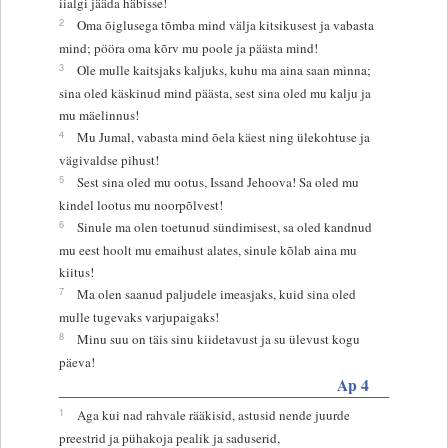
iialgi jääda häbisse!
2
Oma õiglusega tõmba mind välja kitsikusest ja vabasta
mind; pööra oma kõrv mu poole ja päästa mind!
3
Ole mulle kaitsjaks kaljuks, kuhu ma aina saan minna;
sina oled käskinud mind päästa, sest sina oled mu kalju ja
mu mäelinnus!
4
Mu Jumal, vabasta mind õela käest ning ülekohtuse ja
vägivaldse pihust!
5
Sest sina oled mu ootus, Issand Jehoova! Sa oled mu
kindel lootus mu noorpõlvest!
6
Sinule ma olen toetunud sündimisest, sa oled kandnud
mu eest hoolt mu emaihust alates, sinule kõlab aina mu
kiitus!
7
Ma olen saanud paljudele imeasjaks, kuid sina oled
mulle tugevaks varjupaigaks!
8
Minu suu on täis sinu kiidetavust ja su ülevust kogu
päeva!
Ap 4
1
Aga kui nad rahvale rääkisid, astusid nende juurde
preestrid ja pühakoja pealik ja saduserid,