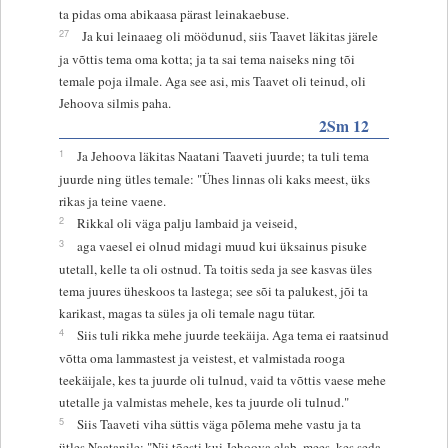
ta pidas oma abikaasa pärast leinakaebuse.
27
Ja kui leinaaeg oli möödunud, siis Taavet läkitas järele
ja võttis tema oma kotta; ja ta sai tema naiseks ning tõi
temale poja ilmale. Aga see asi, mis Taavet oli teinud, oli
Jehoova silmis paha.
2Sm 12
1
Ja Jehoova läkitas Naatani Taaveti juurde; ta tuli tema
juurde ning ütles temale: "Ühes linnas oli kaks meest, üks
rikas ja teine vaene.
2
Rikkal oli väga palju lambaid ja veiseid,
3
aga vaesel ei olnud midagi muud kui üksainus pisuke
utetall, kelle ta oli ostnud. Ta toitis seda ja see kasvas üles
tema juures üheskoos ta lastega; see sõi ta palukest, jõi ta
karikast, magas ta süles ja oli temale nagu tütar.
4
Siis tuli rikka mehe juurde teekäija. Aga tema ei raatsinud
võtta oma lammastest ja veistest, et valmistada rooga
teekäijale, kes ta juurde oli tulnud, vaid ta võttis vaese mehe
utetalle ja valmistas mehele, kes ta juurde oli tulnud."
5
Siis Taaveti viha süttis väga põlema mehe vastu ja ta
ütles Naatanile: "Nii tõesti kui Jehoova elab, mees, kes seda