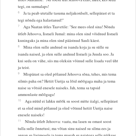
tegi, on surmalaps!
6
Ja ta peab utetalle tasuma neljakordselt, sellepärast et ta
tegi nõnda ega halastanud!"
7
Aga Naatan ütles Taavetile: "See mees oled sina! Nõnda
ütleb Jehoova, Iisraeli Jumal: mina olen sind võidnud Iisraeli
kuningaks ja mina olen sind päästnud Sauli käest.
8
Mina olen sulle andnud su isanda koja ja su sülle su
isanda naised, ja olen sulle andnud Iisraeli ja Juuda soo. Ja
kui seda on vähe, siis ma oleksin võinud sulle lisada veel üht
ja teist.
9
Mispärast sa oled põlanud Jehoova sõna, tehes, mis tema
silmis paha on? Hetiit Uurija sa lõid mõõgaga maha ja tema
naise sa võtsid enesele naiseks. Jah, tema sa tapsid
ammonlaste mõõgaga!
10
Aga nüüd ei lahku mõõk su soost mitte iialgi, sellepärast
et sa oled mind põlanud ja oled võtnud hetiit Uurija naise
enesele naiseks!
11
Nõnda ütleb Jehoova: vaata, ma lasen su omast soost
tulla sulle õnnetusi; ma võtan sinu naised su silma ees ja
annan su ligimesele ja tema magab su naistega selle päikese