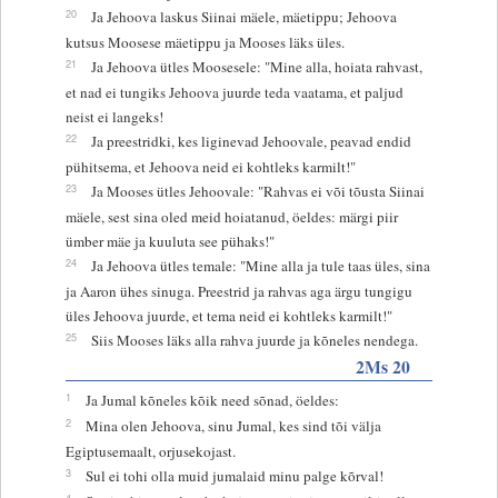
20
Ja Jehoova laskus Siinai mäele, mäetippu; Jehoova
kutsus Moosese mäetippu ja Mooses läks üles.
21
Ja Jehoova ütles Moosesele: "Mine alla, hoiata rahvast,
et nad ei tungiks Jehoova juurde teda vaatama, et paljud
neist ei langeks!
22
Ja preestridki, kes liginevad Jehoovale, peavad endid
pühitsema, et Jehoova neid ei kohtleks karmilt!"
23
Ja Mooses ütles Jehoovale: "Rahvas ei või tõusta Siinai
mäele, sest sina oled meid hoiatanud, öeldes: märgi piir
ümber mäe ja kuuluta see pühaks!"
24
Ja Jehoova ütles temale: "Mine alla ja tule taas üles, sina
ja Aaron ühes sinuga. Preestrid ja rahvas aga ärgu tungigu
üles Jehoova juurde, et tema neid ei kohtleks karmilt!"
25
Siis Mooses läks alla rahva juurde ja kõneles nendega.
2Ms 20
1
Ja Jumal kõneles kõik need sõnad, öeldes:
2
Mina olen Jehoova, sinu Jumal, kes sind tõi välja
Egiptusemaalt, orjusekojast.
3
Sul ei tohi olla muid jumalaid minu palge kõrval!
4