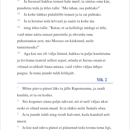
41
Ja Jeesusel hakkas temast hale meel; ta sirutas oma käe,
puudutas teda ja ütles talle: "Ma tahan, saa puhtaks!"
42
Ja kohe lahkus pidalitõbi temast ja ta sai puhtaks.
43
Ja ta hoiatas teda kõvasti ja saatis ta kohe ära
44
ning ütles talle: "Katsu, et sa kellelegi midagi ei ütle,
vaid mine näita ennast preestrile ja ohverda oma
puhastamise eest, mis Mooses on käskinud, neile
tunnistuseks!"
45
Aga kui see oli välja läinud, hakkas ta palju kuulutama
ja levitama teateid sellest asjast, nõnda et Jeesus enam ei
võinud avalikult linna minna, vaid viibis väljas tühjes
paigus. Ja tema juurde tuldi kõikjalt.
Mk 2
1
Mõne päeva pärast läks ta jälle Kapernauma, ja saadi
kuulda, et ta on kodus.
2
Siis kogunes sinna palju rahvast, nii et neil väljas ukse
eeski ei olnud enam maad. Ja ta rääkis neile Jumala sõna.
3
Ja ta juurde tuldi ning toodi halvatut, keda kandsid neli
meest.
4
Ja kui nad rahva pärast ei pääsenud teda tooma tema ligi,