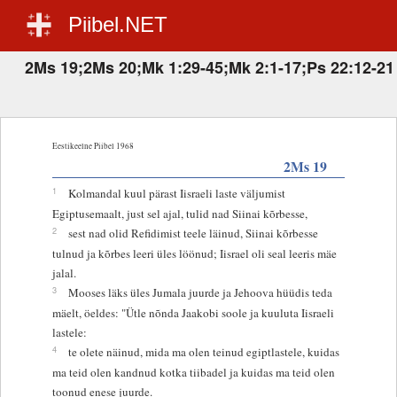
Piibel.NET
2Ms 19;2Ms 20;Mk 1:29-45;Mk 2:1-17;Ps 22:12-21
Eestikeelne Piibel 1968
2Ms 19
1
Kolmandal kuul pärast Iisraeli laste väljumist
Egiptusemaalt, just sel ajal, tulid nad Siinai kõrbesse,
2
sest nad olid Refidimist teele läinud, Siinai kõrbesse
tulnud ja kõrbes leeri üles löönud; Iisrael oli seal leeris mäe
jalal.
3
Mooses läks üles Jumala juurde ja Jehoova hüüdis teda
mäelt, öeldes: "Ütle nõnda Jaakobi soole ja kuuluta Iisraeli
lastele:
4
te olete näinud, mida ma olen teinud egiptlastele, kuidas
ma teid olen kandnud kotka tiibadel ja kuidas ma teid olen
toonud enese juurde.