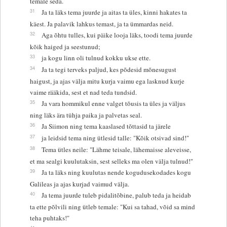
temale seda.
31
Ja ta läks tema juurde ja aitas ta üles, kinni hakates ta
käest. Ja palavik lahkus temast, ja ta ümmardas neid.
32
Aga õhtu tulles, kui päike looja läks, toodi tema juurde
kõik haiged ja seestunud;
33
ja kogu linn oli tulnud kokku ukse ette.
34
Ja ta tegi terveks paljud, kes põdesid mõnesugust
haigust, ja ajas välja mitu kurja vaimu ega lasknud kurje
vaime rääkida, sest et nad teda tundsid.
35
Ja vara hommikul enne valget tõusis ta üles ja väljus
ning läks ära tühja paika ja palvetas seal.
36
Ja Siimon ning tema kaaslased tõttasid ta järele
37
ja leidsid tema ning ütlesid talle: "Kõik otsivad sind!"
38
Tema ütles neile: "Lähme teisale, lähemaisse aleveisse,
et ma sealgi kuulutaksin, sest selleks ma olen välja tulnud!"
39
Ja ta läks ning kuulutas nende kogudusekodades kogu
Galileas ja ajas kurjad vaimud välja.
40
Ja tema juurde tuleb pidalitõbine, palub teda ja heidab
ta ette põlvili ning ütleb temale: "Kui sa tahad, võid sa mind
teha puhtaks!"