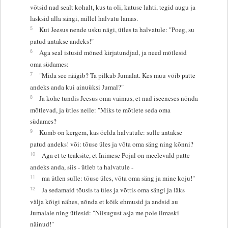
võtsid nad sealt kohalt, kus ta oli, katuse lahti, tegid augu ja
lasksid alla sängi, millel halvatu lamas.
5
Kui Jeesus nende usku nägi, ütles ta halvatule: "Poeg, su
patud antakse andeks!"
6
Aga seal istusid mõned kirjatundjad, ja need mõtlesid
oma südames:
7
"Mida see räägib? Ta pilkab Jumalat. Kes muu võib patte
andeks anda kui ainuüksi Jumal?"
8
Ja kohe tundis Jeesus oma vaimus, et nad iseeneses nõnda
mõtlevad, ja ütles neile: "Miks te mõtlete seda oma
südames?
9
Kumb on kergem, kas öelda halvatule: sulle antakse
patud andeks! või: tõuse üles ja võta oma säng ning kõnni?
10
Aga et te teaksite, et Inimese Pojal on meelevald patte
andeks anda, siis - ütleb ta halvatule -
11
ma ütlen sulle: tõuse üles, võta oma säng ja mine koju!"
12
Ja sedamaid tõusis ta üles ja võttis oma sängi ja läks
välja kõigi nähes, nõnda et kõik ehmusid ja andsid au
Jumalale ning ütlesid: "Niisugust asja me pole ilmaski
näinud!"