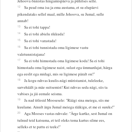
Jehoova õnnistas hingamispäeva ja pühitses selle.
12
Sa pead oma isa ja ema austama, et su elupäevi
pikendataks sellel maal, mille Jehoova, su Jumal, sulle
annab!
13
Sa ei tohi tappa!
14
Sa ei tohi abielu rikkuda!
15
Sa ei tohi varastada!
16
Sa ei tohi tunnistada oma ligimese vastu
valetunnistajana!
17
Sa ei tohi himustada oma ligimese koda! Sa ei tohi
himustada oma ligimese naist, sulast ega ümmardajat, härga
ega eeslit ega midagi, mis su ligimese päralt on!"
18
Ja kogu rahvas kuulis-nägi müristamist, tuleleeke,
sarvehäält ja mäe suitsemist! Kui rahvas seda nägi, siis ta
vabises ja jäi eemale seisma.
19
Ja nad ütlesid Moosesele: "Räägi sina meiega, siis me
kuulame. Ainult ärgu Jumal meiega rääkigu, et me ei sureks!"
20
Aga Mooses vastas rahvale: "Ärge kartke, sest Jumal on
tulnud teid katsuma, et teil oleks tema kartus silme ees,
selleks et te pattu ei teeks!"