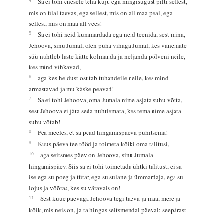
Sa ei tohi enesele teha kuju ega mingisugust pilti sellest,
mis on ülal taevas, ega sellest, mis on all maa peal, ega
sellest, mis on maa all vees!
5
Sa ei tohi neid kummardada ega neid teenida, sest mina,
Jehoova, sinu Jumal, olen püha vihaga Jumal, kes vanemate
süü nuhtleb laste kätte kolmanda ja neljanda põlveni neile,
kes mind vihkavad,
6
aga kes heldust osutab tuhandeile neile, kes mind
armastavad ja mu käske peavad!
7
Sa ei tohi Jehoova, oma Jumala nime asjata suhu võtta,
sest Jehoova ei jäta seda nuhtlemata, kes tema nime asjata
suhu võtab!
8
Pea meeles, et sa pead hingamispäeva pühitsema!
9
Kuus päeva tee tööd ja toimeta kõiki oma talitusi,
10
aga seitsmes päev on Jehoova, sinu Jumala
hingamispäev. Siis sa ei tohi toimetada ühtki talitust, ei sa
ise ega su poeg ja tütar, ega su sulane ja ümmardaja, ega su
lojus ja võõras, kes su väravais on!
11
Sest kuue päevaga Jehoova tegi taeva ja maa, mere ja
kõik, mis neis on, ja ta hingas seitsmendal päeval: seepärast