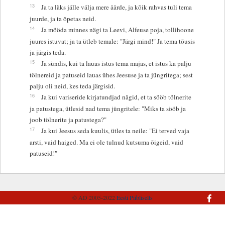
13
Ja ta läks jälle välja mere äärde, ja kõik rahvas tuli tema
juurde, ja ta õpetas neid.
14
Ja mööda minnes nägi ta Leevi, Alfeuse poja, tollihoone
juures istuvat; ja ta ütleb temale: "Järgi mind!" Ja tema tõusis
ja järgis teda.
15
Ja sündis, kui ta lauas istus tema majas, et istus ka palju
tölnereid ja patuseid lauas ühes Jeesuse ja ta jüngritega; sest
palju oli neid, kes teda järgisid.
16
Ja kui variseride kirjatundjad nägid, et ta sööb tölnerite
ja patustega, ütlesid nad tema jüngritele: "Miks ta sööb ja
joob tölnerite ja patustega?"
17
Ja kui Jeesus seda kuulis, ütles ta neile: "Ei terved vaja
arsti, vaid haiged. Ma ei ole tulnud kutsuma õigeid, vaid
patuseid!"
© AD 2005-2022
Eesti Piibliselts