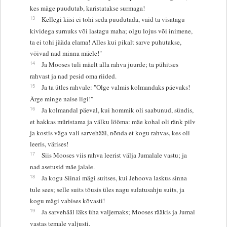
kes mäge puudutab, karistatakse surmaga!
13
Kellegi käsi ei tohi seda puudutada, vaid ta visatagu
kividega surnuks või lastagu maha; olgu lojus või inimene,
ta ei tohi jääda elama! Alles kui pikalt sarve puhutakse,
võivad nad minna mäele!"
14
Ja Mooses tuli mäelt alla rahva juurde; ta pühitses
rahvast ja nad pesid oma riided.
15
Ja ta ütles rahvale: "Olge valmis kolmandaks päevaks!
Ärge minge naise ligi!"
16
Ja kolmandal päeval, kui hommik oli saabunud, sündis,
et hakkas müristama ja välku lööma: mäe kohal oli ränk pilv
ja kostis väga vali sarvehääl, nõnda et kogu rahvas, kes oli
leeris, värises!
17
Siis Mooses viis rahva leerist välja Jumalale vastu; ja
nad asetusid mäe jalale.
18
Ja kogu Siinai mägi suitses, kui Jehoova laskus sinna
tule sees; selle suits tõusis üles nagu sulatusahju suits, ja
kogu mägi vabises kõvasti!
19
Ja sarvehääl läks üha valjemaks; Mooses rääkis ja Jumal
vastas temale valjusti.