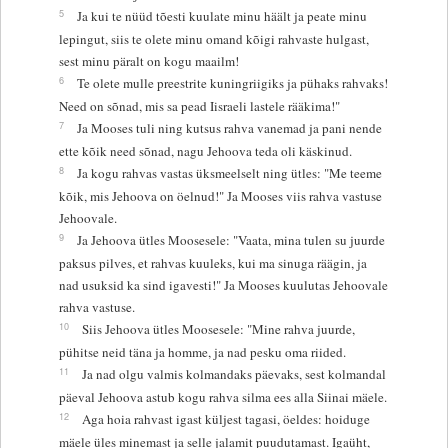
5
Ja kui te nüüd tõesti kuulate minu häält ja peate minu
lepingut, siis te olete minu omand kõigi rahvaste hulgast,
sest minu päralt on kogu maailm!
6
Te olete mulle preestrite kuningriigiks ja pühaks rahvaks!
Need on sõnad, mis sa pead Iisraeli lastele rääkima!"
7
Ja Mooses tuli ning kutsus rahva vanemad ja pani nende
ette kõik need sõnad, nagu Jehoova teda oli käskinud.
8
Ja kogu rahvas vastas üksmeelselt ning ütles: "Me teeme
kõik, mis Jehoova on öelnud!" Ja Mooses viis rahva vastuse
Jehoovale.
9
Ja Jehoova ütles Moosesele: "Vaata, mina tulen su juurde
paksus pilves, et rahvas kuuleks, kui ma sinuga räägin, ja
nad usuksid ka sind igavesti!" Ja Mooses kuulutas Jehoovale
rahva vastuse.
10
Siis Jehoova ütles Moosesele: "Mine rahva juurde,
pühitse neid täna ja homme, ja nad pesku oma riided.
11
Ja nad olgu valmis kolmandaks päevaks, sest kolmandal
päeval Jehoova astub kogu rahva silma ees alla Siinai mäele.
12
Aga hoia rahvast igast küljest tagasi, öeldes: hoiduge
mäele üles minemast ja selle jalamit puudutamast. Igaüht,