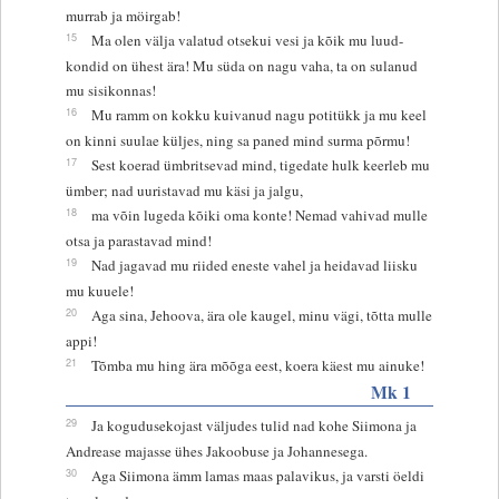
murrab ja möirgab!
15
Ma olen välja valatud otsekui vesi ja kõik mu luud-
kondid on ühest ära! Mu süda on nagu vaha, ta on sulanud
mu sisikonnas!
16
Mu ramm on kokku kuivanud nagu potitükk ja mu keel
on kinni suulae küljes, ning sa paned mind surma põrmu!
17
Sest koerad ümbritsevad mind, tigedate hulk keerleb mu
ümber; nad uuristavad mu käsi ja jalgu,
18
ma võin lugeda kõiki oma konte! Nemad vahivad mulle
otsa ja parastavad mind!
19
Nad jagavad mu riided eneste vahel ja heidavad liisku
mu kuuele!
20
Aga sina, Jehoova, ära ole kaugel, minu vägi, tõtta mulle
appi!
21
Tõmba mu hing ära mõõga eest, koera käest mu ainuke!
Mk 1
29
Ja kogudusekojast väljudes tulid nad kohe Siimona ja
Andrease majasse ühes Jakoobuse ja Johannesega.
30
Aga Siimona ämm lamas maas palavikus, ja varsti öeldi