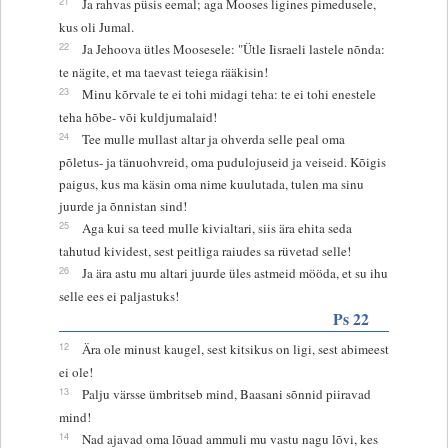
21
Ja rahvas püsis eemal; aga Mooses ligines pimedusele,
kus oli Jumal.
22
Ja Jehoova ütles Moosesele: "Ütle Iisraeli lastele nõnda:
te nägite, et ma taevast teiega rääkisin!
23
Minu kõrvale te ei tohi midagi teha: te ei tohi enestele
teha hõbe- või kuldjumalaid!
24
Tee mulle mullast altar ja ohverda selle peal oma
põletus- ja tänuohvreid, oma pudulojuseid ja veiseid. Kõigis
paigus, kus ma käsin oma nime kuulutada, tulen ma sinu
juurde ja õnnistan sind!
25
Aga kui sa teed mulle kivialtari, siis ära ehita seda
tahutud kividest, sest peitliga raiudes sa rüvetad selle!
26
Ja ära astu mu altari juurde üles astmeid mööda, et su ihu
selle ees ei paljastuks!
Ps 22
12
Ära ole minust kaugel, sest kitsikus on ligi, sest abimeest
ei ole!
13
Palju värsse ümbritseb mind, Baasani sõnnid piiravad
mind!
14
Nad ajavad oma lõuad ammuli mu vastu nagu lõvi, kes