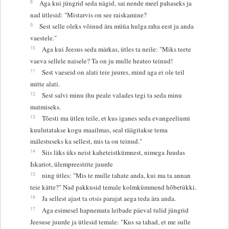
8
Aga kui jüngrid seda nägid, sai nende meel pahaseks ja
nad ütlesid: "Mistarvis on see raiskamine?
9
Sest selle oleks võinud ära müüa hulga raha eest ja anda
vaestele."
10
Aga kui Jeesus seda märkas, ütles ta neile: "Miks teete
vaeva sellele naisele? Ta on ju mulle heateo teinud!
11
Sest vaeseid on alati teie juures, mind aga ei ole teil
mitte alati.
12
Sest salvi minu ihu peale valades tegi ta seda minu
matmiseks.
13
Tõesti ma ütlen teile, et kus iganes seda evangeeliumi
kuulutatakse kogu maailmas, seal räägitakse tema
mälestuseks ka sellest, mis ta on teinud."
14
Siis läks üks neist kaheteistkümnest, nimega Juudas
Iskariot, ülempreestrite juurde
15
ning ütles: "Mis te mulle tahate anda, kui ma ta annan
teie kätte?" Nad pakkusid temale kolmkümmend hõbetükki.
16
Ja sellest ajast ta otsis parajat aega teda ära anda.
17
Aga esimesel hapnemata leibade päeval tulid jüngrid
Jeesuse juurde ja ütlesid temale: "Kus sa tahad, et me sulle