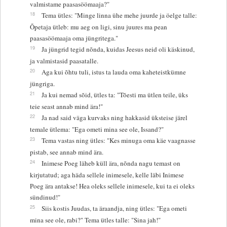
valmistame paasasöömaaja?"
18
Tema ütles: "Minge linna ühe mehe juurde ja öelge talle:
Õpetaja ütleb: mu aeg on ligi, sinu juures ma pean
paasasöömaaja oma jüngritega."
19
Ja jüngrid tegid nõnda, kuidas Jeesus neid oli käskinud,
ja valmistasid paasatalle.
20
Aga kui õhtu tuli, istus ta lauda oma kaheteistkümne
jüngriga.
21
Ja kui nemad sõid, ütles ta: "Tõesti ma ütlen teile, üks
teie seast annab mind ära!"
22
Ja nad said väga kurvaks ning hakkasid üksteise järel
temale ütlema: "Ega ometi mina see ole, Issand?"
23
Tema vastas ning ütles: "Kes minuga oma käe vaagnasse
pistab, see annab mind ära.
24
Inimese Poeg läheb küll ära, nõnda nagu temast on
kirjutatud; aga häda sellele inimesele, kelle läbi Inimese
Poeg ära antakse! Hea oleks sellele inimesele, kui ta ei oleks
sündinud!"
25
Siis kostis Juudas, ta äraandja, ning ütles: "Ega ometi
mina see ole, rabi?" Tema ütles talle: "Sina jah!"