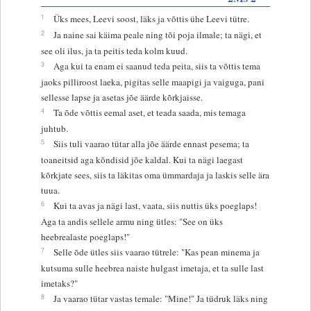
1
Üks mees, Leevi soost, läks ja võttis ühe Leevi tütre.
2
Ja naine sai käima peale ning tõi poja ilmale; ta nägi, et
see oli ilus, ja ta peitis teda kolm kuud.
3
Aga kui ta enam ei saanud teda peita, siis ta võttis tema
jaoks pilliroost laeka, pigitas selle maapigi ja vaiguga, pani
sellesse lapse ja asetas jõe äärde kõrkjaisse.
4
Ta õde võttis eemal aset, et teada saada, mis temaga
juhtub.
5
Siis tuli vaarao tütar alla jõe äärde ennast pesema; ta
toaneitsid aga kõndisid jõe kaldal. Kui ta nägi laegast
kõrkjate sees, siis ta läkitas oma ümmardaja ja laskis selle ära
tuua.
6
Kui ta avas ja nägi last, vaata, siis nuttis üks poeglaps!
Aga ta andis sellele armu ning ütles: "See on üks
heebrealaste poeglaps!"
7
Selle õde ütles siis vaarao tütrele: "Kas pean minema ja
kutsuma sulle heebrea naiste hulgast imetaja, et ta sulle last
imetaks?"
8
Ja vaarao tütar vastas temale: "Mine!" Ja tüdruk läks ning