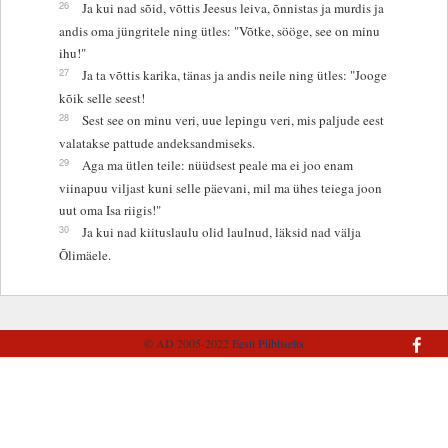
26
Ja kui nad sõid, võttis Jeesus leiva, õnnistas ja murdis ja
andis oma jüngritele ning ütles: "Võtke, sööge, see on minu
ihu!"
27
Ja ta võttis karika, tänas ja andis neile ning ütles: "Jooge
kõik selle seest!
28
Sest see on minu veri, uue lepingu veri, mis paljude eest
valatakse pattude andeksandmiseks.
29
Aga ma ütlen teile: nüüdsest peale ma ei joo enam
viinapuu viljast kuni selle päevani, mil ma ühes teiega joon
uut oma Isa riigis!"
30
Ja kui nad kiituslaulu olid laulnud, läksid nad välja
Õlimäele.
© AD 2005-2022
Eesti Piibliselts