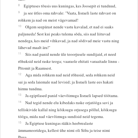
8
Egiptuses tõusis uus kuningas, kes Joosepit ei tundnud,
9
ja see ütles oma rahvale: "Vaata, Iisraeli laste rahvast on
rohkem ja nad on meist vägevamad!
10
Olgem seepärast nende vastu kavalad, et nad ei saaks
paljuneda! Sest kui peaks tulema sõda, siis nad liituvad
nendega, kes meid vihkavad, ja nad sõdivad meie vastu ning
lähevad maalt ära!"
11
Siis nad panid nende üle teoorjusele sundijaid, et need
rõhuksid neid raske teoga; vaaraole ehitati varaaitade linnu -
Pitomit ja Raamsest.
12
Aga mida rohkem nad neid rõhusid, seda rohkem neid
sai ja seda laiemale nad levisid; ja Iisraeli laste ees hakati
hirmu tundma.
13
Ja egiptlased panid väevõimuga Iisraeli lapsed töötama.
14
Nad tegid nende elu kibedaks raske orjatööga savi ja
telliskivide kallal ning kõiksugu orjusega põllul, kõiksugu
tööga, mida nad väevõimuga sundisid neid tegema.
15
Ja Egiptuse kuningas rääkis heebrealaste
ämmamooridega, kellest ühe nimi oli Sifra ja teise nimi
Puua,