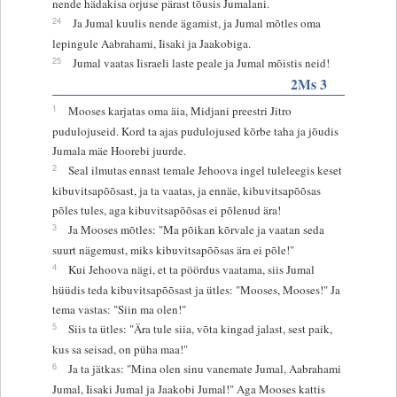
nende hädakisa orjuse pärast tõusis Jumalani.
24
Ja Jumal kuulis nende ägamist, ja Jumal mõtles oma
lepingule Aabrahami, Iisaki ja Jaakobiga.
25
Jumal vaatas Iisraeli laste peale ja Jumal mõistis neid!
2Ms 3
1
Mooses karjatas oma äia, Midjani preestri Jitro
pudulojuseid. Kord ta ajas pudulojused kõrbe taha ja jõudis
Jumala mäe Hoorebi juurde.
2
Seal ilmutas ennast temale Jehoova ingel tuleleegis keset
kibuvitsapõõsast, ja ta vaatas, ja ennäe, kibuvitsapõõsas
põles tules, aga kibuvitsapõõsas ei põlenud ära!
3
Ja Mooses mõtles: "Ma põikan kõrvale ja vaatan seda
suurt nägemust, miks kibuvitsapõõsas ära ei põle!"
4
Kui Jehoova nägi, et ta pöördus vaatama, siis Jumal
hüüdis teda kibuvitsapõõsast ja ütles: "Mooses, Mooses!" Ja
tema vastas: "Siin ma olen!"
5
Siis ta ütles: "Ära tule siia, võta kingad jalast, sest paik,
kus sa seisad, on püha maa!"
6
Ja ta jätkas: "Mina olen sinu vanemate Jumal, Aabrahami
Jumal, Iisaki Jumal ja Jaakobi Jumal!" Aga Mooses kattis