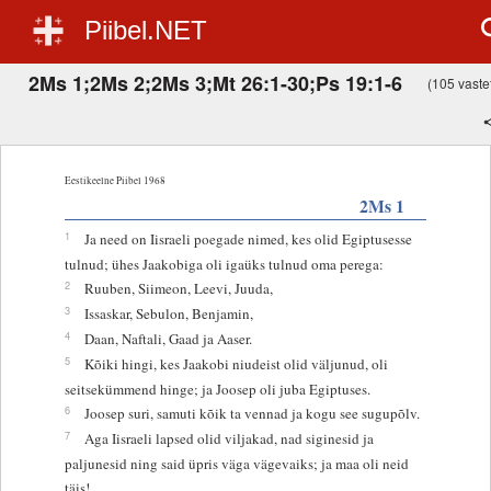
Piibel.NET
2Ms 1;2Ms 2;2Ms 3;Mt 26:1-30;Ps 19:1-6
(105 vastet
Eestikeelne Piibel 1968
2Ms 1
1
Ja need on Iisraeli poegade nimed, kes olid Egiptusesse
tulnud; ühes Jaakobiga oli igaüks tulnud oma perega:
2
Ruuben, Siimeon, Leevi, Juuda,
3
Issaskar, Sebulon, Benjamin,
4
Daan, Naftali, Gaad ja Aaser.
5
Kõiki hingi, kes Jaakobi niudeist olid väljunud, oli
seitsekümmend hinge; ja Joosep oli juba Egiptuses.
6
Joosep suri, samuti kõik ta vennad ja kogu see sugupõlv.
7
Aga Iisraeli lapsed olid viljakad, nad siginesid ja
paljunesid ning said üpris väga vägevaiks; ja maa oli neid
täis!