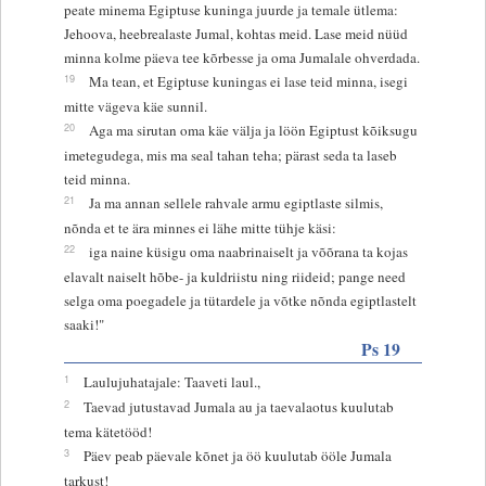
peate minema Egiptuse kuninga juurde ja temale ütlema:
Jehoova, heebrealaste Jumal, kohtas meid. Lase meid nüüd
minna kolme päeva tee kõrbesse ja oma Jumalale ohverdada.
19
Ma tean, et Egiptuse kuningas ei lase teid minna, isegi
mitte vägeva käe sunnil.
20
Aga ma sirutan oma käe välja ja löön Egiptust kõiksugu
imetegudega, mis ma seal tahan teha; pärast seda ta laseb
teid minna.
21
Ja ma annan sellele rahvale armu egiptlaste silmis,
nõnda et te ära minnes ei lähe mitte tühje käsi:
22
iga naine küsigu oma naabrinaiselt ja võõrana ta kojas
elavalt naiselt hõbe- ja kuldriistu ning riideid; pange need
selga oma poegadele ja tütardele ja võtke nõnda egiptlastelt
saaki!"
Ps 19
1
Laulujuhatajale: Taaveti laul.,
2
Taevad jutustavad Jumala au ja taevalaotus kuulutab
tema kätetööd!
3
Päev peab päevale kõnet ja öö kuulutab ööle Jumala
tarkust!