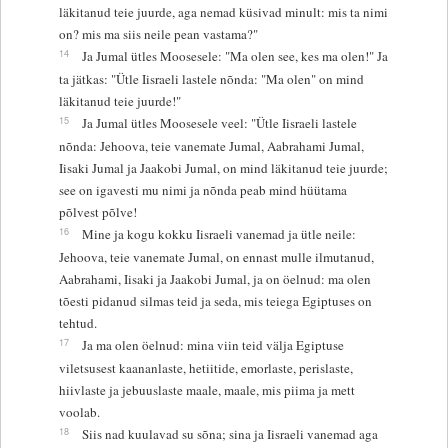
läkitanud teie juurde, aga nemad küsivad minult: mis ta nimi
on? mis ma siis neile pean vastama?"
14
Ja Jumal ütles Moosesele: "Ma olen see, kes ma olen!" Ja
ta jätkas: "Ütle Iisraeli lastele nõnda: "Ma olen" on mind
läkitanud teie juurde!"
15
Ja Jumal ütles Moosesele veel: "Ütle Iisraeli lastele
nõnda: Jehoova, teie vanemate Jumal, Aabrahami Jumal,
Iisaki Jumal ja Jaakobi Jumal, on mind läkitanud teie juurde;
see on igavesti mu nimi ja nõnda peab mind hüütama
põlvest põlve!
16
Mine ja kogu kokku Iisraeli vanemad ja ütle neile:
Jehoova, teie vanemate Jumal, on ennast mulle ilmutanud,
Aabrahami, Iisaki ja Jaakobi Jumal, ja on öelnud: ma olen
tõesti pidanud silmas teid ja seda, mis teiega Egiptuses on
tehtud.
17
Ja ma olen öelnud: mina viin teid välja Egiptuse
viletsusest kaananlaste, hetiitide, emorlaste, perislaste,
hiivlaste ja jebuuslaste maale, maale, mis piima ja mett
voolab.
18
Siis nad kuulavad su sõna; sina ja Iisraeli vanemad aga