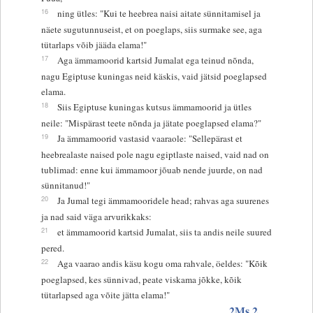
16
ning ütles: "Kui te heebrea naisi aitate sünnitamisel ja
näete sugutunnuseist, et on poeglaps, siis surmake see, aga
tütarlaps võib jääda elama!"
17
Aga ämmamoorid kartsid Jumalat ega teinud nõnda,
nagu Egiptuse kuningas neid käskis, vaid jätsid poeglapsed
elama.
18
Siis Egiptuse kuningas kutsus ämmamoorid ja ütles
neile: "Mispärast teete nõnda ja jätate poeglapsed elama?"
19
Ja ämmamoorid vastasid vaaraole: "Sellepärast et
heebrealaste naised pole nagu egiptlaste naised, vaid nad on
tublimad: enne kui ämmamoor jõuab nende juurde, on nad
sünnitanud!"
20
Ja Jumal tegi ämmamooridele head; rahvas aga suurenes
ja nad said väga arvurikkaks:
21
et ämmamoorid kartsid Jumalat, siis ta andis neile suured
pered.
22
Aga vaarao andis käsu kogu oma rahvale, öeldes: "Kõik
poeglapsed, kes sünnivad, peate viskama jõkke, kõik
tütarlapsed aga võite jätta elama!"
2Ms 2