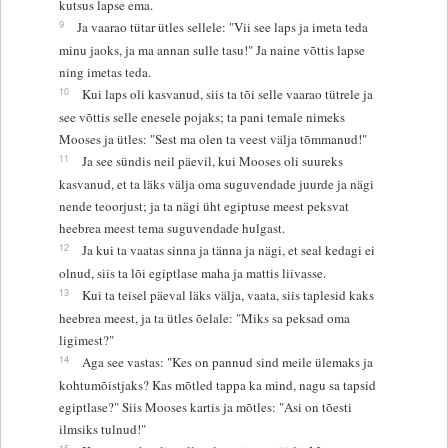
kutsus lapse ema.
9
Ja vaarao tütar ütles sellele: "Vii see laps ja imeta teda
minu jaoks, ja ma annan sulle tasu!" Ja naine võttis lapse
ning imetas teda.
10
Kui laps oli kasvanud, siis ta tõi selle vaarao tütrele ja
see võttis selle enesele pojaks; ta pani temale nimeks
Mooses ja ütles: "Sest ma olen ta veest välja tõmmanud!"
11
Ja see sündis neil päevil, kui Mooses oli suureks
kasvanud, et ta läks välja oma suguvendade juurde ja nägi
nende teoorjust; ja ta nägi üht egiptuse meest peksvat
heebrea meest tema suguvendade hulgast.
12
Ja kui ta vaatas sinna ja tänna ja nägi, et seal kedagi ei
olnud, siis ta lõi egiptlase maha ja mattis liivasse.
13
Kui ta teisel päeval läks välja, vaata, siis taplesid kaks
heebrea meest, ja ta ütles õelale: "Miks sa peksad oma
ligimest?"
14
Aga see vastas: "Kes on pannud sind meile ülemaks ja
kohtumõistjaks? Kas mõtled tappa ka mind, nagu sa tapsid
egiptlase?" Siis Mooses kartis ja mõtles: "Asi on tõesti
ilmsiks tulnud!"
15