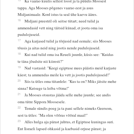
Ka vaarao kuulis sellest loost ja ta püüdis Moosest
tappa. Aga Mooses põgenes vaarao eest ja asus
Midjanimaale. Kord istus ta seal ühe kaevu ääres.
16
Midjani preestril oli seitse tütart; need tulid ja
ammendasid vett ning täitsid künad, et joota oma isa
pudulojuseid.
17
Aga karjased tulid ja tõrjusid nad eemale; siis Mooses
tõusis ja aitas neid ning jootis nende pudulojuseid.
18
Kui nad tulid oma isa Reueli juurde, küsis see: "Kuidas
te täna jõudsite nii kiiresti?"
19
Nad vastasid: "Keegi egiptuse mees päästis meid karjaste
käest; ta ammendas meile ka vett ja jootis pudulojuseid!"
20
Siis ta ütles oma tütardele: "Kus ta on? Miks jätsite mehe
sinna? Kutsuge ta leiba võtma!"
21
Ja Mooses otsustas jääda selle mehe juurde; see andis
oma tütre Sippora Moosesele.
22
Temale sündis poeg ja ta pani sellele nimeks Geersom,
sest ta ütles: "Ma olen võõras võõral maal!"
23
Alles hulga aja pärast juhtus, et Egiptuse kuningas suri.
Ent Iisraeli lapsed ohkasid ja kaebasid orjuse pärast; ja