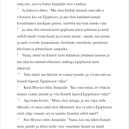
oma näo, sest ta kartis Jumalale otsa vaadata.
7
Ja Jehoova ütles: "Ma olen küllalt näinud oma rahva
viletsust, kes on Egiptuses, ja ma olen kuulnud nende
kisendamist sundijate pärast; seetõttu ma tean nende valu
8
ja olen alla tulnud neid egiptlaste käest päästma ja neid
sellelt maalt viima heale ja avarale maale - maale, mis piima
ja mett voolab, kaananlaste, hetiitide, emorlaste, perislaste,
hiivlaste ja jebuuslaste asupaika.
9
Vaata, nüüd on Iisraeli laste hädakisa jõudnud minuni ja
ma olen ka näinud rõhumist, millega egiptlased neid
rõhuvad.
10
Tule nüüd, ma läkitan su vaarao juurde, ja vii mu rahvas,
Iisraeli lapsed, Egiptusest välja!"
11
Kuid Mooses ütles Jumalale: "Kes olen mina, et võiksin
minna vaarao juurde ja viia Iisraeli lapsed Egiptusest välja?"
12
Aga tema kostis: "Mina olen sinuga, ja see olgu sulle
tähiseks, et mina sind olen läkitanud: kui sa rahva Egiptusest
oled välja viinud, siis te teenite Jumalat sellel mäel!"
13
Siis Mooses ütles Jumalale: "Vaata, kui ma lähen Iisraeli
laste juurde ja ütlen neile: teie vanemate Jumal on mind