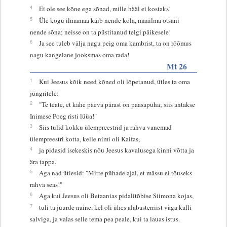
4
Ei ole see kõne ega sõnad, mille hääl ei kostaks!
5
Üle kogu ilmamaa käib nende kõla, maailma otsani
nende sõna; neisse on ta püstitanud telgi päikesele!
6
Ja see tuleb välja nagu peig oma kambrist, ta on rõõmus
nagu kangelane jooksmas oma rada!
Mt 26
1
Kui Jeesus kõik need kõned oli lõpetanud, ütles ta oma
jüngritele:
2
"Te teate, et kahe päeva pärast on paasapüha; siis antakse
Inimese Poeg risti lüüa!"
3
Siis tulid kokku ülempreestrid ja rahva vanemad
ülempreestri kotta, kelle nimi oli Kaifas,
4
ja pidasid isekeskis nõu Jeesus kavalusega kinni võtta ja
ära tappa.
5
Aga nad ütlesid: "Mitte pühade ajal, et mässu ei tõuseks
rahva seas!"
6
Aga kui Jeesus oli Betaanias pidalitõbise Siimona kojas,
7
tuli ta juurde naine, kel oli ühes alabasterriist väga kalli
salviga, ja valas selle tema pea peale, kui ta lauas istus.