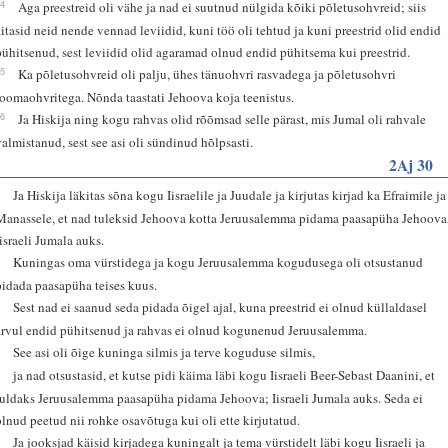
34
Aga preestreid oli vähe ja nad ei suutnud nülgida kõiki põletusohvreid; siis
aitasid neid nende vennad leviidid, kuni töö oli tehtud ja kuni preestrid olid endid
pühitsenud, sest leviidid olid agaramad olnud endid pühitsema kui preestrid.
35
Ka põletusohvreid oli palju, ühes tänuohvri rasvadega ja põletusohvri
joomaohvritega. Nõnda taastati Jehoova koja teenistus.
36
Ja Hiskija ning kogu rahvas olid rõõmsad selle pärast, mis Jumal oli rahvale
valmistanud, sest see asi oli sündinud hõlpsasti.
2Aj 30
1
Ja Hiskija läkitas sõna kogu Iisraelile ja Juudale ja kirjutas kirjad ka Efraimile ja
Manassele, et nad tuleksid Jehoova kotta Jeruusalemma pidama paasapüha Jehoova
Iisraeli Jumala auks.
2
Kuningas oma vürstidega ja kogu Jeruusalemma kogudusega oli otsustanud
pidada paasapüha teises kuus.
3
Sest nad ei saanud seda pidada õigel ajal, kuna preestrid ei olnud küllaldasel
arvul endid pühitsenud ja rahvas ei olnud kogunenud Jeruusalemma.
4
See asi oli õige kuninga silmis ja terve koguduse silmis,
5
ja nad otsustasid, et kutse pidi käima läbi kogu Iisraeli Beer-Sebast Daanini, et
tuldaks Jeruusalemma paasapüha pidama Jehoova; Iisraeli Jumala auks. Seda ei
olnud peetud nii rohke osavõtuga kui oli ette kirjutatud.
6
Ja jooksjad käisid kirjadega kuningalt ja tema vürstidelt läbi kogu Iisraeli ja