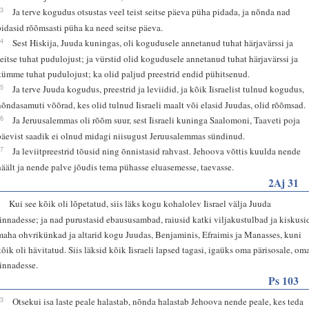
23
Ja terve kogudus otsustas veel teist seitse päeva püha pidada, ja nõnda nad
pidasid rõõmsasti püha ka need seitse päeva.
24
Sest Hiskija, Juuda kuningas, oli kogudusele annetanud tuhat härjavärssi ja
seitse tuhat pudulojust; ja vürstid olid kogudusele annetanud tuhat härjavärssi ja
kümme tuhat pudulojust; ka olid paljud preestrid endid pühitsenud.
25
Ja terve Juuda kogudus, preestrid ja leviidid, ja kõik Iisraelist tulnud kogudus,
nõndasamuti võõrad, kes olid tulnud Iisraeli maalt või elasid Juudas, olid rõõmsad.
26
Ja Jeruusalemmas oli rõõm suur, sest Iisraeli kuninga Saalomoni, Taaveti poja
päevist saadik ei olnud midagi niisugust Jeruusalemmas sündinud.
27
Ja leviitpreestrid tõusid ning õnnistasid rahvast. Jehoova võttis kuulda nende
häält ja nende palve jõudis tema pühasse eluasemesse, taevasse.
2Aj 31
1
Kui see kõik oli lõpetatud, siis läks kogu kohalolev Iisrael välja Juuda
linnadesse; ja nad purustasid ebaususambad, raiusid katki viljakustulbad ja kiskusi
maha ohvrikünkad ja altarid kogu Juudas, Benjaminis, Efraimis ja Manasses, kuni
kõik oli hävitatud. Siis läksid kõik Iisraeli lapsed tagasi, igaüks oma pärisosale, om
linnadesse.
Ps 103
13
Otsekui isa laste peale halastab, nõnda halastab Jehoova nende peale, kes teda