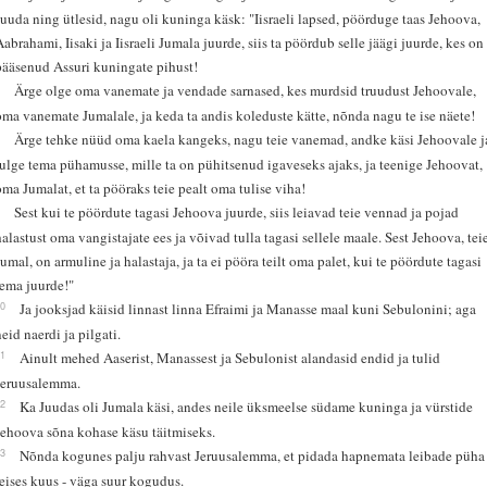
Juuda ning ütlesid, nagu oli kuninga käsk: "Iisraeli lapsed, pöörduge taas Jehoova,
Aabrahami, Iisaki ja Iisraeli Jumala juurde, siis ta pöördub selle jäägi juurde, kes on
pääsenud Assuri kuningate pihust!
7
Ärge olge oma vanemate ja vendade sarnased, kes murdsid truudust Jehoovale,
oma vanemate Jumalale, ja keda ta andis koleduste kätte, nõnda nagu te ise näete!
8
Ärge tehke nüüd oma kaela kangeks, nagu teie vanemad, andke käsi Jehoovale j
tulge tema pühamusse, mille ta on pühitsenud igaveseks ajaks, ja teenige Jehoovat,
oma Jumalat, et ta pööraks teie pealt oma tulise viha!
9
Sest kui te pöördute tagasi Jehoova juurde, siis leiavad teie vennad ja pojad
halastust oma vangistajate ees ja võivad tulla tagasi sellele maale. Sest Jehoova, tei
Jumal, on armuline ja halastaja, ja ta ei pööra teilt oma palet, kui te pöördute tagasi
tema juurde!"
10
Ja jooksjad käisid linnast linna Efraimi ja Manasse maal kuni Sebulonini; aga
neid naerdi ja pilgati.
11
Ainult mehed Aaserist, Manassest ja Sebulonist alandasid endid ja tulid
Jeruusalemma.
12
Ka Juudas oli Jumala käsi, andes neile üksmeelse südame kuninga ja vürstide
Jehoova sõna kohase käsu täitmiseks.
13
Nõnda kogunes palju rahvast Jeruusalemma, et pidada hapnemata leibade püha
teises kuus - väga suur kogudus.