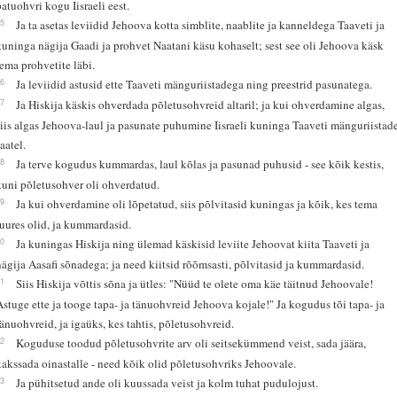
patuohvri kogu Iisraeli eest.
25
Ja ta asetas leviidid Jehoova kotta simblite, naablite ja kanneldega Taaveti ja
kuninga nägija Gaadi ja prohvet Naatani käsu kohaselt; sest see oli Jehoova käsk
tema prohvetite läbi.
26
Ja leviidid astusid ette Taaveti mänguriistadega ning preestrid pasunatega.
27
Ja Hiskija käskis ohverdada põletusohvreid altaril; ja kui ohverdamine algas,
siis algas Jehoova-laul ja pasunate puhumine Iisraeli kuninga Taaveti mänguriistad
aatel.
28
Ja terve kogudus kummardas, laul kõlas ja pasunad puhusid - see kõik kestis,
kuni põletusohver oli ohverdatud.
29
Ja kui ohverdamine oli lõpetatud, siis põlvitasid kuningas ja kõik, kes tema
juures olid, ja kummardasid.
30
Ja kuningas Hiskija ning ülemad käskisid leviite Jehoovat kiita Taaveti ja
nägija Aasafi sõnadega; ja need kiitsid rõõmsasti, põlvitasid ja kummardasid.
31
Siis Hiskija võttis sõna ja ütles: "Nüüd te olete oma käe täitnud Jehoovale!
Astuge ette ja tooge tapa- ja tänuohvreid Jehoova kojale!" Ja kogudus tõi tapa- ja
tänuohvreid, ja igaüks, kes tahtis, põletusohvreid.
32
Koguduse toodud põletusohvrite arv oli seitsekümmend veist, sada jäära,
kakssada oinastalle - need kõik olid põletusohvriks Jehoovale.
33
Ja pühitsetud ande oli kuussada veist ja kolm tuhat pudulojust.