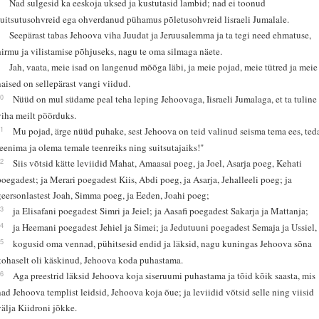
7
Nad sulgesid ka eeskoja uksed ja kustutasid lambid; nad ei toonud
suitsutusohvreid ega ohverdanud pühamus põletusohvreid lisraeli Jumalale.
8
Seepärast tabas Jehoova viha Juudat ja Jeruusalemma ja ta tegi need ehmatuse,
hirmu ja vilistamise põhjuseks, nagu te oma silmaga näete.
9
Jah, vaata, meie isad on langenud mõõga läbi, ja meie pojad, meie tütred ja meie
naised on sellepärast vangi viidud.
10
Nüüd on mul südame peal teha leping Jehoovaga, Iisraeli Jumalaga, et ta tuline
viha meilt pöörduks.
11
Mu pojad, ärge nüüd puhake, sest Jehoova on teid valinud seisma tema ees, ted
teenima ja olema temale teenreiks ning suitsutajaiks!"
12
Siis võtsid kätte leviidid Mahat, Amaasai poeg, ja Joel, Asarja poeg, Kehati
poegadest; ja Merari poegadest Kiis, Abdi poeg, ja Asarja, Jehalleeli poeg; ja
geersonlastest Joah, Simma poeg, ja Eeden, Joahi poeg;
13
ja Elisafani poegadest Simri ja Jeiel; ja Aasafi poegadest Sakarja ja Mattanja;
14
ja Heemani poegadest Jehiel ja Simei; ja Jedutuuni poegadest Semaja ja Ussiel,
15
kogusid oma vennad, pühitsesid endid ja läksid, nagu kuningas Jehoova sõna
kohaselt oli käskinud, Jehoova koda puhastama.
16
Aga preestrid läksid Jehoova koja siseruumi puhastama ja tõid kõik saasta, mis
nad Jehoova templist leidsid, Jehoova koja õue; ja leviidid võtsid selle ning viisid
välja Kiidroni jõkke.