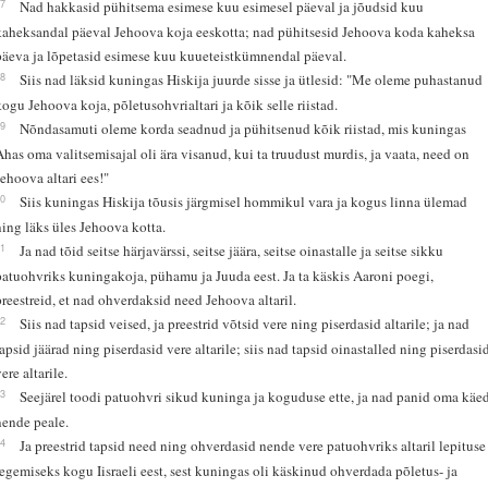
17
Nad hakkasid pühitsema esimese kuu esimesel päeval ja jõudsid kuu
kaheksandal päeval Jehoova koja eeskotta; nad pühitsesid Jehoova koda kaheksa
päeva ja lõpetasid esimese kuu kuueteistkümnendal päeval.
18
Siis nad läksid kuningas Hiskija juurde sisse ja ütlesid: "Me oleme puhastanud
kogu Jehoova koja, põletusohvrialtari ja kõik selle riistad.
19
Nõndasamuti oleme korda seadnud ja pühitsenud kõik riistad, mis kuningas
Ahas oma valitsemisajal oli ära visanud, kui ta truudust murdis, ja vaata, need on
Jehoova altari ees!"
20
Siis kuningas Hiskija tõusis järgmisel hommikul vara ja kogus linna ülemad
ning läks üles Jehoova kotta.
21
Ja nad tõid seitse härjavärssi, seitse jäära, seitse oinastalle ja seitse sikku
patuohvriks kuningakoja, pühamu ja Juuda eest. Ja ta käskis Aaroni poegi,
preestreid, et nad ohverdaksid need Jehoova altaril.
22
Siis nad tapsid veised, ja preestrid võtsid vere ning piserdasid altarile; ja nad
tapsid jäärad ning piserdasid vere altarile; siis nad tapsid oinastalled ning piserdasi
ere altarile.
23
Seejärel toodi patuohvri sikud kuninga ja koguduse ette, ja nad panid oma käe
nende peale.
24
Ja preestrid tapsid need ning ohverdasid nende vere patuohvriks altaril lepituse
tegemiseks kogu Iisraeli eest, sest kuningas oli käskinud ohverdada põletus- ja