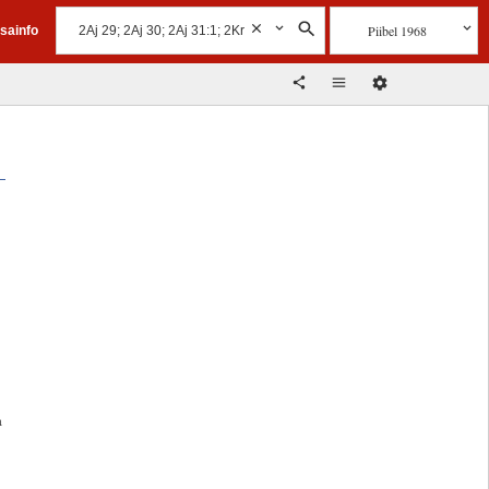
Piibel 1968
isainfo
a