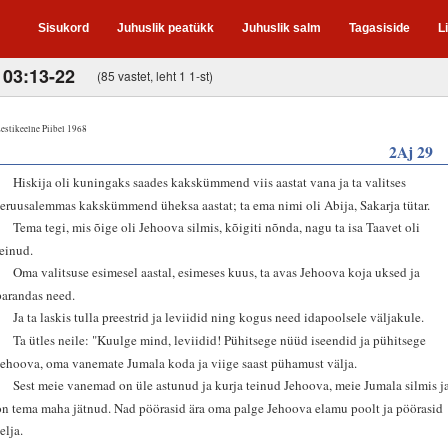
Sisukord
Juhuslik peatükk
Juhuslik salm
Tagasiside
L
103:13-22
(85 vastet, leht 1 1-st)
estikeelne Piibel 1968
2Aj 29
1
Hiskija oli kuningaks saades kakskümmend viis aastat vana ja ta valitses
Jeruusalemmas kakskümmend üheksa aastat; ta ema nimi oli Abija, Sakarja tütar.
2
Tema tegi, mis õige oli Jehoova silmis, kõigiti nõnda, nagu ta isa Taavet oli
teinud.
3
Oma valitsuse esimesel aastal, esimeses kuus, ta avas Jehoova koja uksed ja
parandas need.
4
Ja ta laskis tulla preestrid ja leviidid ning kogus need idapoolsele väljakule.
5
Ta ütles neile: "Kuulge mind, leviidid! Pühitsege nüüd iseendid ja pühitsege
Jehoova, oma vanemate Jumala koda ja viige saast pühamust välja.
6
Sest meie vanemad on üle astunud ja kurja teinud Jehoova, meie Jumala silmis j
on tema maha jätnud. Nad pöörasid ära oma palge Jehoova elamu poolt ja pöörasid
elja.