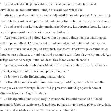
14
Ja nad võtsid kätte ja kõrvaldasid Jeruusalemmas olevad altarid; nad
kõrvaldasid ka kõik suitsutusaltarid ja viskasid Kiidroni jõkke.
15
Siis tapsid nad paasatalle teise kuu neljateistkümnendal päeval. Aga preestrid j
leviidid häbenesid, ja nad pühitsesid endid ning tõid Jehoova kotta põletusohvreid
16
Ja nad asusid oma kohtadele jumalamehe Moosese käsuõpetuse korra kohaselt:
preestrid piserdasid leviitide käest vastuvõetud verd.
17
Aga koguduses olid paljud, kes ei olnud ennast pühitsenud; seepärast tapsid
leviidid paasatallesid kõigile, kes ei olnud puhtad, et neid pühitseda Jehoovale.
18
Sest suur osa rahvast, paljud Efraimist, Manassest, Issaskarist ja Sebulonist, ei
olnud ennast puhastanud, vaid nad sõid paasatalle teisiti kui oli ette kirjutatud. Ag
Hiskija oli nende eest palunud, öeldes: "Hea Jehoova annab andeks
19
igaühele, kes valmistab oma südant otsima Jumalat, Jehoovat, oma vanemate
Jumalat, kuigi ta ei ole puhas nagu pühadus nõuab!"
20
Ja Jehoova kuulis Hiskijat ning säästis rahva.
21
Ja Iisraeli lapsed, kes olid Jeruusalemmas, pidasid hapnemata leibade püha
seitse päeva suure rõõmuga. Ja leviidid ja preestrid kiitsid iga päev Jehoovat
võimsate Jehoova mänguriistadega.
22
Ja Hiskija ütles tunnustust kõigile leviitidele, kes olid näidanud nii head
arusaamist Jehoova teenistuses. Ja nad sõid pühade ohvreid seitse päeva, ohverdasi
tänuohvreid ja ülistasid Jehoovat, oma vanemate Jumalat.