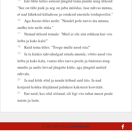
Ent õhtu tulles astusid jüngrid tema juurde ning ütlesid:
"See on tühi paik ja aeg on juba möödas; lase rahvas minna,
et nad läheksid küladesse ja ostaksid enestele toidupoolist."
16
Aga Jeesus ütles neile: "Nendel pole tarvis ära minna;
andke teie neile süüa."
17
Nemad ütlesid temale: "Meil ei ole siin rohkem kui viis
leiba ja kaks kala!"
18
Kuid tema ütles: "Tooge mulle need siia!"
19
Ja ta käskis rahvahulgad istuda murule, võttis need viis
leiba ja kaks kala, vaatas üles taeva poole ja õnnistas ning
murdis ja andis leivad jüngrite kätte, aga jüngrid andsid
rahvale.
20
Ja nad kõik sõid ja nende kõhud said täis. Ja nad
korjasid kokku ülejäänud palukesi kaksteist korvitäit.
21
Ent neid, kes olid söönud, oli ligi viis tuhat meest peale
naiste ja laste.
© AD 2005-2022
Eesti Piibliselts