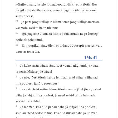
kõigile oma sulastele joomapeo, sündiski, et ta tõstis üles
joogikallajate ülema pea, samuti pagarite ülema pea oma
sulaste seast,
21
ja pani joogikallajate ülema tema joogikallajaametisse
vaaraole karikat kätte ulatama,
22
aga pagarite ülema ta laskis puua, nõnda nagu Joosep
neile oli seletanud.
23
Ent joogikallajate ülem ei pidanud Joosepit meeles, vaid
unustas tema ära.
1Ms 41
1
Ja kahe aasta pärast sündis, et vaarao nägi und, ja vaata,
ta seisis Niiluse jõe ääres!
2
Ja näe, jõest tõusis seitse lehma, ilusad näha ja lihavad
liha poolest, ja sõid roostikus.
3
Ja vaata, teist seitse lehma tõusis nende järel jõest, pahad
näha ja lahjad liha poolest, ja need seisid teiste lehmade
kõrval jõe kaldal.
4
Ja lehmad, kes olid pahad näha ja lahjad liha poolest,
sõid ära need seitse lehma, kes olid ilusad näha ja lihavad.