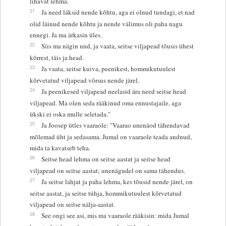
lihavat lehma.
21
Ja need läksid nende kõhtu, aga ei olnud tundagi, et nad
olid läinud nende kõhtu ja nende välimus oli paha nagu
ennegi. Ja ma ärkasin üles.
22
Siis ma nägin und, ja vaata, seitse viljapead tõusis ühest
kõrrest, täis ja head.
23
Ja vaata, seitse kuiva, peenikest, hommikutuulest
kõrvetatud viljapead võrsus nende järel.
24
Ja peenikesed viljapead neelasid ära need seitse head
viljapead. Ma olen seda rääkinud oma ennustajaile, aga
ükski ei oska mulle seletada."
25
Ja Joosep ütles vaaraole: "Vaarao unenäod tähendavad
mõlemad üht ja sedasama. Jumal on vaaraole teada andnud,
mida ta kavatseb teha.
26
Seitse head lehma on seitse aastat ja seitse head
viljapead on seitse aastat; unenägudel on sama tähendus.
27
Ja seitse lahjat ja paha lehma, kes tõusid nende järel, on
seitse aastat, ja seitse tühja, hommikutuulest kõrvetatud
viljapead on seitse nälja-aastat.
28
See ongi see asi, mis ma vaaraole rääkisin: mida Jumal