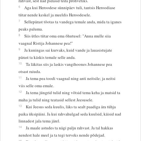
rahvast, sest nad pidasid teda prohvetiks.
6
Aga kui Heroodese sünnipäev tuli, tantsis Heroodiase
tütar nende keskel ja meeldis Heroodesele.
7
Sellepärast tõotas ta vandega temale anda, mida ta iganes
peaks paluma.
8
Siis ütles tütar oma ema õhutusel: "Anna mulle siia
vaagnal Ristija Johannese pea!"
9
Ja kuningas sai kurvaks, kuid vande ja lauasistujate
pärast ta käskis temale selle anda.
10
Ta läkitas siis ja laskis vangihoones Johannese pea
otsast raiuda.
11
Ja tema pea toodi vaagnal ning anti neitsile; ja neitsi
viis selle oma emale.
12
Ja tema jüngrid tulid ning võtsid tema keha ja matsid ta
maha ja tulid ning teatasid sellest Jeesusele.
13
Kui Jeesus seda kuulis, läks ta sealt paadiga ära tühja
paika üksipäini. Ja kui rahvahulgad seda kuulsid, käisid nad
linnadest jala tema järel.
14
Ja maale astudes ta nägi palju rahvast. Ja tal hakkas
nendest hale meel ja ta tegi terveks nende põdejad.
15