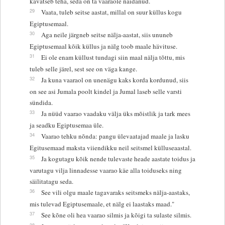
kavatseb teha, seda on ta vaaraole näidanud.
29
Vaata, tuleb seitse aastat, millal on suur küllus kogu
Egiptusemaal.
30
Aga neile järgneb seitse nälja-aastat, siis ununeb
Egiptusemaal kõik küllus ja nälg toob maale hävituse.
31
Ei ole enam küllust tundagi siin maal nälja tõttu, mis
tuleb selle järel, sest see on väga kange.
32
Ja kuna vaaraol on unenägu kaks korda kordunud, siis
on see asi Jumala poolt kindel ja Jumal laseb selle varsti
sündida.
33
Ja nüüd vaarao vaadaku välja üks mõistlik ja tark mees
ja seadku Egiptusemaa üle.
34
Vaarao tehku nõnda: pangu ülevaatajad maale ja lasku
Egitusemaad maksta viiendikku neil seitsmel külluseaastal.
35
Ja kogutagu kõik nende tulevaste heade aastate toidus ja
varutagu vilja linnadesse vaarao käe alla toiduseks ning
säilitatagu seda.
36
See vili olgu maale tagavaraks seitsmeks nälja-aastaks,
mis tulevad Egiptusemaale, et nälg ei laastaks maad."
37
See kõne oli hea vaarao silmis ja kõigi ta sulaste silmis.
38