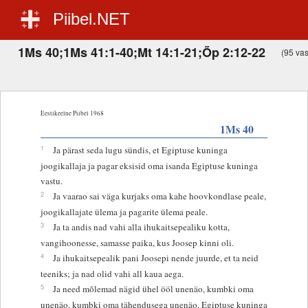
Piibel.NET
1Ms 40;1Ms 41:1-40;Mt 14:1-21;Õp 2:12-22
(95 vast
Eestikeelne Piibel 1968
1Ms 40
1
Ja pärast seda lugu sündis, et Egiptuse kuninga
joogikallaja ja pagar eksisid oma isanda Egiptuse kuninga
vastu.
2
Ja vaarao sai väga kurjaks oma kahe hoovkondlase peale,
joogikallajate ülema ja pagarite ülema peale.
3
Ja ta andis nad vahi alla ihukaitsepealiku kotta,
vangihoonesse, samasse paika, kus Joosep kinni oli.
4
Ja ihukaitsepealik pani Joosepi nende juurde, et ta neid
teeniks; ja nad olid vahi all kaua aega.
5
Ja need mõlemad nägid ühel ööl unenäo, kumbki oma
unenäo, kumbki oma tähendusega unenäo, Egiptuse kuninga