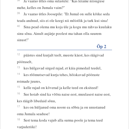
Ja vaarao ütles oma sulastele: "Kas leiame niisuguse
mehe, kelles on Jumala vaim?"
39
Ja vaarao ütles Joosepile: "Et Jumal on sulle kõike seda
teada andnud, siis ei ole keegi nii mõistlik ja tark kui sina!
40
Sina pead olema mu koja üle ja kogu mu rahvas kuulaku
sinu sõna. Ainult aujärje poolest ma tahan olla suurem
sinust!"
Õp 2
12
päästes sind kurjalt teelt, meeste käest, kes räägivad
pööraselt,
13
kes hülgavad sirged rajad, et käia pimedail teedel,
14
kes rõõmutsevad kurja tehes, hõiskavad pööraste
roimade juures,
15
kelle rajad on kõverad ja kelle teed on eksiteed!
16
See hoiab sind ka võõra naise eest, muulasest naise eest,
kes räägib libedaid sõnu,
17
kes on hüljanud oma noore ea sõbra ja on unustanud
oma Jumala seaduse!
18
Sest tema koda vajub alla surma poole ja tema teed
varjuderiiki!