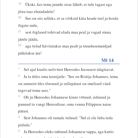
19
Ükski, kes tema juurde sisse läheb, ei tule tagasi ega
jõua taas eluradadele!
20
See on siis selleks, et sa võiksid käia heade teel ja hoida
õigete radu,
21
sest õiglased tohivad elada maa peal ja vagad sinna
järele jääda,
22
aga õelad hävitatakse maa pealt ja truudusemurdjad
pühitakse ära!
Mt 14
1
Sel ajal kuulis nelivürst Heroodes Jeesusest räägitavat.
2
Ja ta ütles oma teenijaile: "See on Ristija Johannes; tema
on surnuist üles tõusnud ja sellepärast on imelised väed
tegevad tema sees."
3
Oli ju Heroodes Johannese kinni võtnud, sidunud ja
pannud ta vangi Heroodiase, oma venna Filippuse naise
pärast.
4
Sest Johannes oli temale öelnud: "Sul ei ole luba teda
pidada."
5
Ja Heroodes oleks tahtnud Johannese tappa, aga kartis