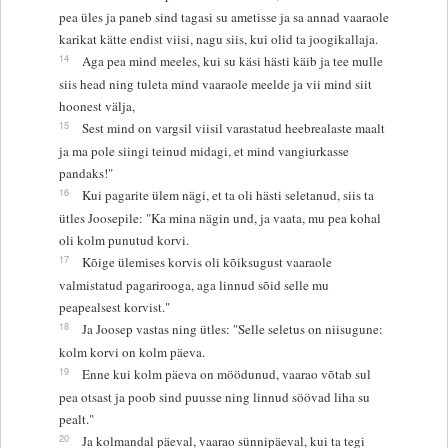
pea üles ja paneb sind tagasi su ametisse ja sa annad vaaraole
karikat kätte endist viisi, nagu siis, kui olid ta joogikallaja.
14
Aga pea mind meeles, kui su käsi hästi käib ja tee mulle
siis head ning tuleta mind vaaraole meelde ja vii mind siit
hoonest välja,
15
Sest mind on vargsil viisil varastatud heebrealaste maalt
ja ma pole siingi teinud midagi, et mind vangiurkasse
pandaks!"
16
Kui pagarite ülem nägi, et ta oli hästi seletanud, siis ta
ütles Joosepile: "Ka mina nägin und, ja vaata, mu pea kohal
oli kolm punutud korvi.
17
Kõige ülemises korvis oli kõiksugust vaaraole
valmistatud pagarirooga, aga linnud sõid selle mu
peapealsest korvist."
18
Ja Joosep vastas ning ütles: "Selle seletus on niisugune:
kolm korvi on kolm päeva.
19
Enne kui kolm päeva on möödunud, vaarao võtab sul
pea otsast ja poob sind puusse ning linnud söövad liha su
pealt."
20
Ja kolmandal päeval, vaarao sünnipäeval, kui ta tegi