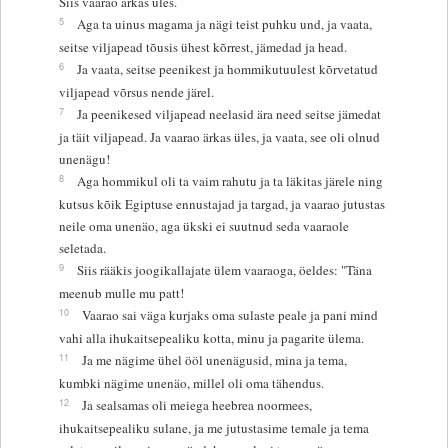
Siis vaarao ärkas üles.
5
Aga ta uinus magama ja nägi teist puhku und, ja vaata,
seitse viljapead tõusis ühest kõrrest, jämedad ja head.
6
Ja vaata, seitse peenikest ja hommikutuulest kõrvetatud
viljapead võrsus nende järel.
7
Ja peenikesed viljapead neelasid ära need seitse jämedat
ja täit viljapead. Ja vaarao ärkas üles, ja vaata, see oli olnud
unenägu!
8
Aga hommikul oli ta vaim rahutu ja ta läkitas järele ning
kutsus kõik Egiptuse ennustajad ja targad, ja vaarao jutustas
neile oma unenäo, aga ükski ei suutnud seda vaaraole
seletada.
9
Siis rääkis joogikallajate ülem vaaraoga, öeldes: "Täna
meenub mulle mu patt!
10
Vaarao sai väga kurjaks oma sulaste peale ja pani mind
vahi alla ihukaitsepealiku kotta, minu ja pagarite ülema.
11
Ja me nägime ühel ööl unenägusid, mina ja tema,
kumbki nägime unenäo, millel oli oma tähendus.
12
Ja sealsamas oli meiega heebrea noormees,
ihukaitsepealiku sulane, ja me jutustasime temale ja tema