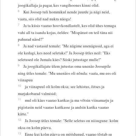
joogikallaja ja pagar, kes vangihoones kinni olid.
6
Kui Joosep tuli hommikul nende juurde ja nägi neid,
vaata, siis olid nad nukra näoga!
7
Ja ta küsis vaarao hoovkondlastelt, kes olid ühes temaga
vahi all ta isanda kojas, öeldes: "Mispärast on teil täna nii
pahurad näod?"
8
Ja nad vastasid temale: "Me nägime unenägusid, aga ei
ole kedagi, kes need seletaks!" Ja Joosep ütles neil: "Eks
seletused ole Jumala käes? Siiski jutustage mulle!"
9
Ja joogikallajate ülem jutustas oma unenäo Joosepile
ning ütles temale: "Mu unenäos oli nõnda: vaata, mu ees oli
viinapuu
10
ja viinapuul oli kolm oksa; see lehistus, õitses ja
marjakobarad valmisid;
11
mul oli käes vaarao karikas ja ma võtsin viinamarju ja
pigistasin neid vaarao karikasse ja andsin karika vaarao
kätte."
12
Ja Joosep ütles temale: "Selle seletus on niisugune: kolm
oksa on kolm päeva.
13
Enne kui kolm päeva on möödunud, vaarao tõstab su