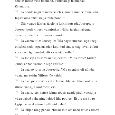
seletas meile meie unenäod, kummalegi ta unenäo
tähenduse.
13
Ja nõnda nagu ta meile seletas, nõnda sündis: mina sain
tagasi oma ametisse ja teine poodi!"
14
Siis vaarao läkitas järele ja laskis kutsuda Joosepi; ja
Joosep toodi kiiresti vangiurkast välja; ta ajas habeme,
vahetas riided ja tuli vaarao juurde.
15
Ja vaarao ütles Joosepile: "Ma nägin unenäo, aga keegi
ei seleta seda. Aga ma olen kuulnud sinust räägitavat, et kui
sina unenägu kuuled, siis sa seletad selle."
16
Ja Joosep vastas vaaraole, öeldes: "Mina mitte! Küllap
Jumal annab vaaraole õige vastuse!"
17
Ja vaarao jutustas Joosepile: "Mu unenäos oli nõnda:
vaata, ma seisin Niiluse jõe kaldal.
18
Ja näe, jõest tõusis seitse lehma, lihavad liha poolest ja
ilusad näha, ja sõid roostikus.
19
Ja vaata, teist seitse lehma tõusis nende järel, väetid ja
väga pahad näha ning lahjad liha poolest. Ei ole ma kogu
Egiptusemaal näinud selliseid pahu!
20
Ja lahjad ning pahad lehmad sõid ära need seitse esimest