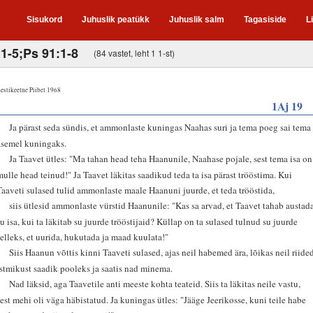
Sisukord
Juhuslik peatükk
Juhuslik salm
Tagasiside
L
:1-5;Ps 91:1-8
(84 vastet, leht 1 1-st)
estikeelne Piibel 1968
1Aj 19
1
Ja pärast seda sündis, et ammonlaste kuningas Naahas suri ja tema poeg sai tema
asemel kuningaks.
2
Ja Taavet ütles: "Ma tahan head teha Haanunile, Naahase pojale, sest tema isa on
mulle head teinud!" Ja Taavet läkitas saadikud teda ta isa pärast trööstima. Kui
Taaveti sulased tulid ammonlaste maale Haanuni juurde, et teda trööstida,
3
siis ütlesid ammonlaste vürstid Haanunile: "Kas sa arvad, et Taavet tahab austad
su isa, kui ta läkitab su juurde trööstijaid? Küllap on ta sulased tulnud su juurde
selleks, et uurida, hukutada ja maad kuulata!"
4
Siis Haanun võttis kinni Taaveti sulased, ajas neil habemed ära, lõikas neil riide
istmikust saadik pooleks ja saatis nad minema.
5
Nad läksid, aga Taavetile anti meeste kohta teateid. Siis ta läkitas neile vastu,
sest mehi oli väga häbistatud. Ja kuningas ütles: "Jääge Jeerikosse, kuni teile habe