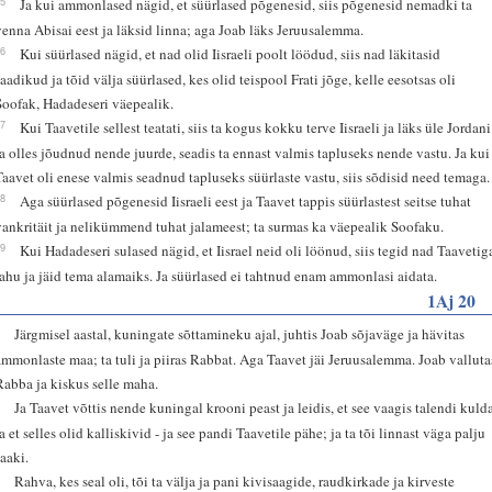
15
Ja kui ammonlased nägid, et süürlased põgenesid, siis põgenesid nemadki ta
venna Abisai eest ja läksid linna; aga Joab läks Jeruusalemma.
16
Kui süürlased nägid, et nad olid Iisraeli poolt löödud, siis nad läkitasid
saadikud ja tõid välja süürlased, kes olid teispool Frati jõge, kelle eesotsas oli
Soofak, Hadadeseri väepealik.
17
Kui Taavetile sellest teatati, siis ta kogus kokku terve Iisraeli ja läks üle Jordani
ja olles jõudnud nende juurde, seadis ta ennast valmis tapluseks nende vastu. Ja kui
Taavet oli enese valmis seadnud tapluseks süürlaste vastu, siis sõdisid need temaga.
18
Aga süürlased põgenesid Iisraeli eest ja Taavet tappis süürlastest seitse tuhat
vankritäit ja nelikümmend tuhat jalameest; ta surmas ka väepealik Soofaku.
19
Kui Hadadeseri sulased nägid, et Iisrael neid oli löönud, siis tegid nad Taavetig
rahu ja jäid tema alamaiks. Ja süürlased ei tahtnud enam ammonlasi aidata.
1Aj 20
1
Järgmisel aastal, kuningate sõttamineku ajal, juhtis Joab sõjaväge ja hävitas
ammonlaste maa; ta tuli ja piiras Rabbat. Aga Taavet jäi Jeruusalemma. Joab valluta
Rabba ja kiskus selle maha.
2
Ja Taavet võttis nende kuningal krooni peast ja leidis, et see vaagis talendi kuld
ja et selles olid kalliskivid - ja see pandi Taavetile pähe; ja ta tõi linnast väga palju
saaki.
3
Rahva, kes seal oli, tõi ta välja ja pani kivisaagide, raudkirkade ja kirveste