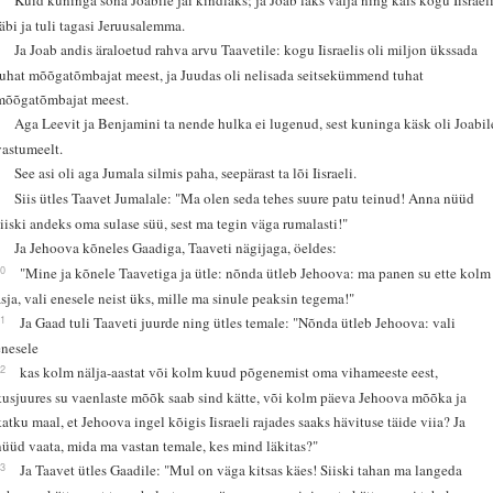
läbi ja tuli tagasi Jeruusalemma.
5
Ja Joab andis äraloetud rahva arvu Taavetile: kogu Iisraelis oli miljon ükssada
tuhat mõõgatõmbajat meest, ja Juudas oli nelisada seitsekümmend tuhat
mõõgatõmbajat meest.
6
Aga Leevit ja Benjamini ta nende hulka ei lugenud, sest kuninga käsk oli Joabil
vastumeelt.
7
See asi oli aga Jumala silmis paha, seepärast ta lõi Iisraeli.
8
Siis ütles Taavet Jumalale: "Ma olen seda tehes suure patu teinud! Anna nüüd
siiski andeks oma sulase süü, sest ma tegin väga rumalasti!"
9
Ja Jehoova kõneles Gaadiga, Taaveti nägijaga, öeldes:
10
"Mine ja kõnele Taavetiga ja ütle: nõnda ütleb Jehoova: ma panen su ette kolm
asja, vali enesele neist üks, mille ma sinule peaksin tegema!"
11
Ja Gaad tuli Taaveti juurde ning ütles temale: "Nõnda ütleb Jehoova: vali
enesele
12
kas kolm nälja-aastat või kolm kuud põgenemist oma vihameeste eest,
kusjuures su vaenlaste mõõk saab sind kätte, või kolm päeva Jehoova mõõka ja
katku maal, et Jehoova ingel kõigis Iisraeli rajades saaks hävituse täide viia? Ja
nüüd vaata, mida ma vastan temale, kes mind läkitas?"
13
Ja Taavet ütles Gaadile: "Mul on väga kitsas käes! Siiski tahan ma langeda