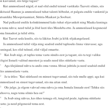
on kasvanud, siis tulge tagasi!"
6
Kui ammonlased nägid, et nad olid endid teinud vastikuks Taaveti silmis, siis
läkitasid Haanun ja ammonlased tuhat talenti hõbedat, et palgata endile vankreid ja
ratsanikke Mesopotaamiast, Süüria-Maakast ja Soobast.
7
Nad palkasid endile kolmkümmend kaks tuhat sõjavankrit ning Maaka kuninga
ja tema rahva; need tulid ja lõid leeri üles Meedeba ette. Ja ammonlased kogunesid
oma linnadest ja tulid sõtta.
8
Kui Taavet seda kuulis, siis ta läkitas Joabi ja kõik sõjakangelased.
9
Ja ammonlased tulid välja ning seadsid endid tapluseks linna väravasse; aga
kuningad, kes olid tulnud, olid väljal omaette.
10
Kui Joab nägi, et taplus tema vastu sündis eest ja tagant, siis ta tegi valiku
kõigist Iisraeli valitud meestest ja seadis need üles süürlaste vastu.
11
Aga ülejäänud rahva ta andis oma venna Abisai juhtida ja need seadsid endid
üles ammonlaste vastu.
12
Ja ta ütles: "Kui süürlased on minust tugevamad, siis tule mulle appi; aga kui
ammonlased on sinust tugevamad, siis ma aitan sind.
13
Ole julge, ja olgem vahvad oma rahva ja oma Jumala linnade eest! Tehku siis
Jehoova, nagu tema silmis hea on!"
14
Ja Joab ning rahvas, kes ühes temaga oli, tungisid peale, taplema süürlaste
vastu; ja need põgenesid tema eest.