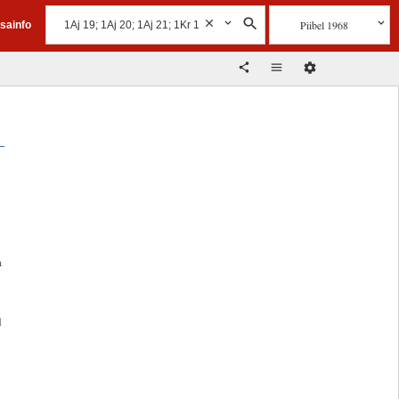
Piibel 1968
isainfo
a
d