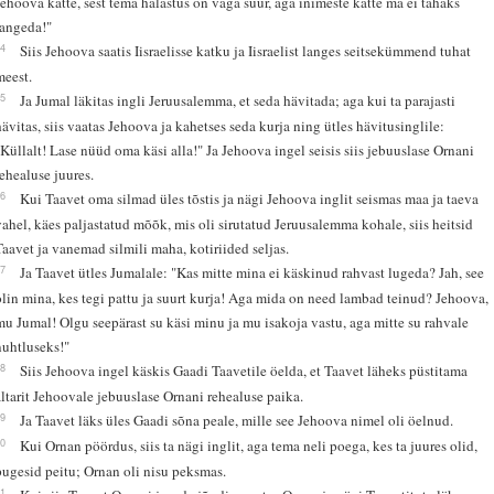
Jehoova kätte, sest tema halastus on väga suur, aga inimeste kätte ma ei tahaks
langeda!"
14
Siis Jehoova saatis Iisraelisse katku ja Iisraelist langes seitsekümmend tuhat
meest.
15
Ja Jumal läkitas ingli Jeruusalemma, et seda hävitada; aga kui ta parajasti
hävitas, siis vaatas Jehoova ja kahetses seda kurja ning ütles hävitusinglile:
"Küllalt! Lase nüüd oma käsi alla!" Ja Jehoova ingel seisis siis jebuuslase Ornani
rehealuse juures.
16
Kui Taavet oma silmad üles tõstis ja nägi Jehoova inglit seismas maa ja taeva
vahel, käes paljastatud mõõk, mis oli sirutatud Jeruusalemma kohale, siis heitsid
Taavet ja vanemad silmili maha, kotiriided seljas.
17
Ja Taavet ütles Jumalale: "Kas mitte mina ei käskinud rahvast lugeda? Jah, see
olin mina, kes tegi pattu ja suurt kurja! Aga mida on need lambad teinud? Jehoova,
mu Jumal! Olgu seepärast su käsi minu ja mu isakoja vastu, aga mitte su rahvale
nuhtluseks!"
18
Siis Jehoova ingel käskis Gaadi Taavetile öelda, et Taavet läheks püstitama
altarit Jehoovale jebuuslase Ornani rehealuse paika.
19
Ja Taavet läks üles Gaadi sõna peale, mille see Jehoova nimel oli öelnud.
20
Kui Ornan pöördus, siis ta nägi inglit, aga tema neli poega, kes ta juures olid,
pugesid peitu; Ornan oli nisu peksmas.
21