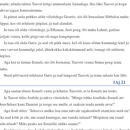
juurde; nõnda talitas Taavet kõigi ammonlaste linnadega. Siis läks Taavet ja kogu
rahvas tagasi Jeruusalemma.
4
Ja pärast seda puhkes sõda vilistidega Geseris; siis lõi huusalane Sibbekai maha
ippai, kes oli refalaste järglasi, ja nad alandati.
5
Ja taas oli sõda vilistidega, ja Elhanan, Jairi poeg, lõi maha Lahmi, gatlase
Koljati venna, kelle piigivars oli nagu kangrupoom.
6
Ja taas oli sõda Gatis; ja seal oli pikk mees, kel oli kuus sõrme kummalgi käel ja
kuus varvast kummalgi jalal, ühtekokku kakskümmend neli; temagi oli refalaste
ärglasi.
7
Aga kui ta laimas Iisraeli, siis lõi Joonatan, Taaveti venna Simea poeg tema
maha.
8
Need põlvnesid refalasist Gatis ja nad langesid Taaveti ja tema sulaste käe läbi.
1Aj 21
1
Aga saatan tõusis Iisraeli vastu ja kihutas Taavetit, et ta Iisraeli ära loeks.
2
Ja Taavet ütles Joabile ja rahva vürstidele: "Minge tehke kindlaks Iisraeli arv
Beer-Sebast kuni Daanini ja tooge see mulle, et saaksin teada nende arvu!"
3
Aga Joab ütles: "Jehoova andku lisa oma rahvale sajakordselt enam kui neid on!
Eks nad kõik ju ole, mu isand kuningas, mu isanda sulased? Mispärast mu isand
seda nõuab? Miks peaks see Iisraelile süüks saama?"
4
Kuid kuninga sõna Joabile jäi kindlaks; ja Joab läks välja ning käis kogu Iisrael