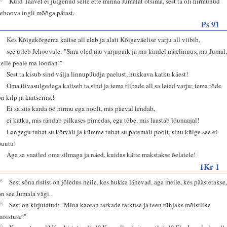
Kuid Taavet ei julgenud selle ette minna Jumalat otsima, sest ta oli hirmunud
Jehoova ingli mõõga pärast.
Ps 91
1
Kes Kõigekõrgema kaitse all elab ja alati Kõigeväelise varju all viibib,
2
see ütleb Jehoovale: "Sina oled mu varjupaik ja mu kindel mäelinnus, mu Jumal
kelle peale ma loodan!"
3
Sest ta kisub sind välja linnupüüdja paelust, hukkava katku käest!
4
Oma tiivasulgedega kaitseb ta sind ja tema tiibade all sa leiad varju; tema tõde
n kilp ja kaitseriist!
5
Ei sa siis karda öö hirmu ega noolt, mis päeval lendab,
6
ei katku, mis rändab pilkases pimedas, ega tõbe, mis laastab lõunaajal!
7
Langegu tuhat su kõrvalt ja kümme tuhat su paremalt poolt, sinu külge see ei
puutu!
8
Aga sa vaatled oma silmaga ja näed, kuidas kätte makstakse õelatele!
1Kr 1
18
Sest sõna ristist on jõledus neile, kes hukka lähevad, aga meile, kes päästetakse
on see Jumala vägi.
19
Sest on kirjutatud: "Mina kaotan tarkade tarkuse ja teen tühjaks mõistlike
mõistuse!"
20