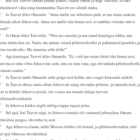
Kui siis Taavet Ornani juurde jõudis, vaatas Ornan ja nägi Taavetit; ta läks
rehealusest välja ning kummardas Taaveti ees silmili maha.
22
Ja Taavet ütles Ornanile: "Anna mulle see rehealuse paik, et ma sinna saaksin
ehitada altari Jehoovale. Anna see mulle täie hinna eest, et nuhtlus võetaks rahva
pealt!"
23
Ja Ornan ütles Taavetile: "Võta see enesele ja mu isand kuningas tehku, mis
tema silmis hea on. Vaata, ma annan veised põletusohvriks ja pahmareed puudeks j
nisu roaohvriks. Ma annetan selle kõik!"
24
Aga kuningas Taavet ütles Ornanile: "Ei, vaid ma ostan tõesti täie hinna eest,
sest ma ei taha võtta Jehoovale seda, mis on sinu oma, ega ohverdada põletusohvrik
hinnata saadut."
25
Ja Taavet andis Ornanile selle paiga eest kulda, mis vaagis kuussada seeklit.
26
Ja Taavet ehitas sinna altari Jehoovale ning ohverdas põletus- ja tänuohvreid; j
kui ta hüüdis Jehoova poole, siis vastas see temale tulega taevast
põletusohvrialtarile.
27
Ja Jehoova käskis inglit mõõga tuppe tagasi pista.
28
Sel ajal, kui Taavet nägi, et Jehoova temale oli vastanud jebuuslase Ornani
rehealuse paigas, ohverdas ta seal.
29
Aga Jehoova elamu, mille Mooses kõrbes oli teinud, ja põletusohvrialtar, olid
sel ajal Gibeoni ohvrikünkal.
30