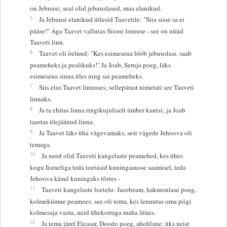
on Jebuusi; seal olid jebuuslased, maa elanikud.
5
Ja Jebuusi elanikud ütlesid Taavetile: "Siia sisse sa ei
pääse!" Aga Taavet vallutas Siioni linnuse - see on nüüd
Taaveti linn.
6
Taavet oli öelnud: "Kes esimesena lööb jebuuslasi, saab
peameheks ja pealikuks!" Ja Joab, Seruja poeg, läks
esimesena sinna üles ning sai peameheks.
7
Siis elas Taavet linnuses; sellepärast nimetati see Taaveti
linnaks.
8
Ja ta ehitas linna ringikujuliselt ümber kantsi; ja Joab
taastas ülejäänud linna.
9
Ja Taavet läks üha vägevamaks, sest vägede Jehoova oli
temaga.
10
Ja need olid Taaveti kangelaste peamehed, kes ühes
kogu Iisraeliga teda toetasid kuningaausse saamisel, teda
Jehoova käsul kuningaks tõstes -
11
Taaveti kangelaste loetelu: Jasobeam, hakmonlase poeg,
kolmekümne peamees; see oli tema, kes lennutas oma piigi
kolmesaja vastu, neid ühekorraga maha lüües.
12
Ja tema järel Eleasar, Doodo poeg, ahohlane; üks neist