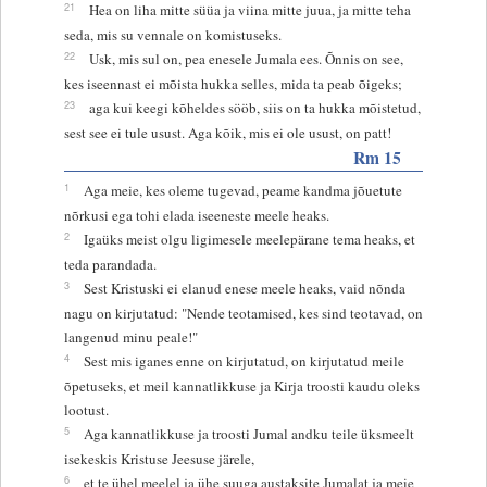
21
Hea on liha mitte süüa ja viina mitte juua, ja mitte teha
seda, mis su vennale on komistuseks.
22
Usk, mis sul on, pea enesele Jumala ees. Õnnis on see,
kes iseennast ei mõista hukka selles, mida ta peab õigeks;
23
aga kui keegi kõheldes sööb, siis on ta hukka mõistetud,
sest see ei tule usust. Aga kõik, mis ei ole usust, on patt!
Rm 15
1
Aga meie, kes oleme tugevad, peame kandma jõuetute
nõrkusi ega tohi elada iseeneste meele heaks.
2
Igaüks meist olgu ligimesele meelepärane tema heaks, et
teda parandada.
3
Sest Kristuski ei elanud enese meele heaks, vaid nõnda
nagu on kirjutatud: "Nende teotamised, kes sind teotavad, on
langenud minu peale!"
4
Sest mis iganes enne on kirjutatud, on kirjutatud meile
õpetuseks, et meil kannatlikkuse ja Kirja troosti kaudu oleks
lootust.
5
Aga kannatlikkuse ja troosti Jumal andku teile üksmeelt
isekeskis Kristuse Jeesuse järele,
6
et te ühel meelel ja ühe suuga austaksite Jumalat ja meie