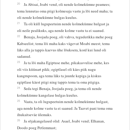
20
Ja Abisai, Joabi vend, oli nende kolmekümne peamees;
tema lennutas oma piigi kolmesaja vastu ja lõi need maha; ta
oli nende kolmekümne hulgas kuulus.
21
Ta oli küll lugupeetuim nende kolmekümne hulgast ja
oli neile pealikuks, aga nende kolme vastu ta ei saanud.
22
Benaja, Joojada poeg, oli vahva, teguderikka mehe poeg
Kabseelist; tema lõi maha kaks vägevat Moabi meest; tema
läks alla ja tappis kaevus ühe lõukoera, kord kui lund oli
sadanud.
23
Ja ta lõi maha Egiptuse mehe, pikakasvulise mehe, kes
oli viis küünart pikk; egiptlasel oli käes piik nagu
kangrupoom, aga tema läks ta juurde kepiga ja kiskus
egiptlase käest piigi ning tappis tema ta oma piigiga.
24
Seda tegi Benaja, Joojada poeg, ja tema oli nende
kolmekümne kangelase hulgas kuulus.
25
Vaata, ta oli lugupeetuim nende kolmekümne hulgast,
aga nende kolme vastu ta ei saanud. Ja Taavet pani tema oma
ihukaitseväe ülemaks.
26
Ja sõjakangelased olid: Asael, Joabi vend; Elhanan,
Doodo poeg Petlemmast;