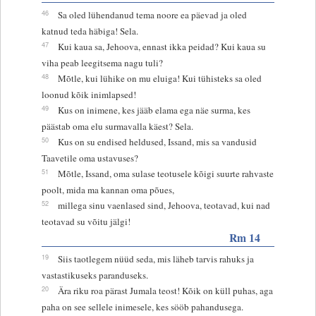
46
Sa oled lühendanud tema noore ea päevad ja oled
katnud teda häbiga! Sela.
47
Kui kaua sa, Jehoova, ennast ikka peidad? Kui kaua su
viha peab leegitsema nagu tuli?
48
Mõtle, kui lühike on mu eluiga! Kui tühisteks sa oled
loonud kõik inimlapsed!
49
Kus on inimene, kes jääb elama ega näe surma, kes
päästab oma elu surmavalla käest? Sela.
50
Kus on su endised heldused, Issand, mis sa vandusid
Taavetile oma ustavuses?
51
Mõtle, Issand, oma sulase teotusele kõigi suurte rahvaste
poolt, mida ma kannan oma põues,
52
millega sinu vaenlased sind, Jehoova, teotavad, kui nad
teotavad su võitu jälgi!
Rm 14
19
Siis taotlegem nüüd seda, mis läheb tarvis rahuks ja
vastastikuseks paranduseks.
20
Ära riku roa pärast Jumala teost! Kõik on küll puhas, aga
paha on see sellele inimesele, kes sööb pahandusega.