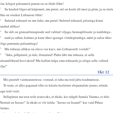
viin, kõigist palsameist parem on su õlide lõhn!
11
Su huuled tilguvad kärjemett, mu pruut, sul on keele all mesi ja piim, ja su riiet
lõhn on otsekui Liibanoni lõhn!
12
Suletud rohuaed on mu õeke, mu pruut! Suletud rohuaed, pitseriga kinni
pandud allikas!
13
Su süli on granaatõunapuude aed valitud viljaga, hennapõõsaste ja nardidega -
14
nard ja safran, kalmus ja kane ühes igasugu viirukipuudega, mürr ja aaloe ühes
kõige paremate palsamitega!
15
Mu rohuaia allikas on elava vee kaev, mis Liibanonilt voolab!"
16
"Ärka, põhjatuul, ja tule, lõunatuul! Puhu läbi mu rohuaia, et selle
palsamilõhnad hoovaksid! Mu kallim tulgu oma rohuaeda ja söögu selle valitud
ilja!"
1Kr 12
1
Mis puutub vaimuannetesse, vennad, ei taha ma teid jätta teadmatusse.
2
Te teate, et alles paganad olles te käisite keeletute ebajumalate juures, nõnda
nagu teid veeti.
3
Sellepärast ma teen teile teatavaks, et ükski, kes räägib Jumala Vaimus, ei ütle:
"Neetud on Jeesus!" Ja ükski ei või öelda: "Jeesus on Issand!" kui vaid Pühas
Vaimus.
4