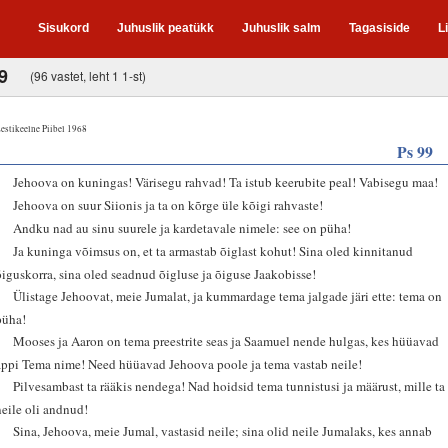
Sisukord
Juhuslik peatükk
Juhuslik salm
Tagasiside
L
9
(96 vastet, leht 1 1-st)
estikeelne Piibel 1968
Ps 99
1
Jehoova on kuningas! Värisegu rahvad! Ta istub keerubite peal! Vabisegu maa!
2
Jehoova on suur Siionis ja ta on kõrge üle kõigi rahvaste!
3
Andku nad au sinu suurele ja kardetavale nimele: see on püha!
4
Ja kuninga võimsus on, et ta armastab õiglast kohut! Sina oled kinnitanud
õiguskorra, sina oled seadnud õigluse ja õiguse Jaakobisse!
5
Ülistage Jehoovat, meie Jumalat, ja kummardage tema jalgade järi ette: tema on
püha!
6
Mooses ja Aaron on tema preestrite seas ja Saamuel nende hulgas, kes hüüavad
appi Tema nime! Need hüüavad Jehoova poole ja tema vastab neile!
7
Pilvesambast ta rääkis nendega! Nad hoidsid tema tunnistusi ja määrust, mille ta
neile oli andnud!
8
Sina, Jehoova, meie Jumal, vastasid neile; sina olid neile Jumalaks, kes annab