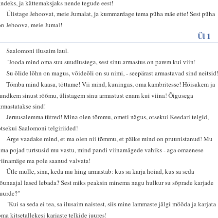
andeks, ja kättemaksjaks nende tegude eest!
9
Ülistage Jehoovat, meie Jumalat, ja kummardage tema püha mäe ette! Sest püha
on Jehoova, meie Jumal!
Ül 1
1
Saalomoni ilusaim laul.
2
"Jooda mind oma suu suudlustega, sest sinu armastus on parem kui viin!
3
Su õlide lõhn on magus, võideõli on su nimi, - seepärast armastavad sind neitsid
4
Tõmba mind kaasa, tõttame! Vii mind, kuningas, oma kambritesse! Hõisakem ja
tundkem sinust rõõmu, ülistagem sinu armastust enam kui viina! Õigusega
armastatakse sind!
5
Jeruusalemma tütred! Mina olen tõmmu, ometi nägus, otsekui Keedari telgid,
otsekui Saalomoni telgiriided!
6
Ärge vaadake mind, et ma olen nii tõmmu, et päike mind on pruunistanud! Mu
ema pojad turtsusid mu vastu, mind pandi viinamägede vahiks - aga omaenese
viinamäge ma pole saanud valvata!
7
Ütle mulle, sina, keda mu hing armastab: kus sa karja hoiad, kus sa seda
lõunaajal lased lebada? Sest miks peaksin minema nagu hulkur su sõprade karjade
juurde?"
8
"Kui sa seda ei tea, sa ilusaim naistest, siis mine lammaste jälgi mööda ja karjata
oma kitsetallekesi karjaste telkide juures!