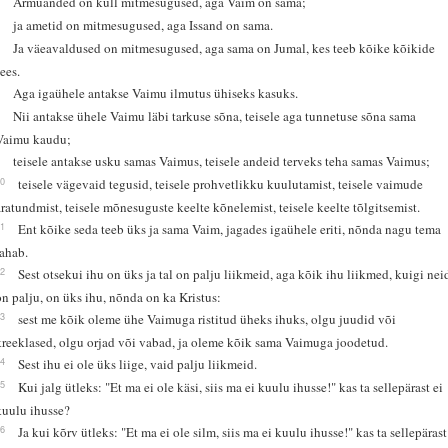
Armuanded on küll mitmesugused, aga Vaim on sama;
5
ja ametid on mitmesugused, aga Issand on sama.
6
Ja väeavaldused on mitmesugused, aga sama on Jumal, kes teeb kõike kõikide
sees.
7
Aga igaühele antakse Vaimu ilmutus ühiseks kasuks.
8
Nii antakse ühele Vaimu läbi tarkuse sõna, teisele aga tunnetuse sõna sama
Vaimu kaudu;
9
teisele antakse usku samas Vaimus, teisele andeid terveks teha samas Vaimus;
10
teisele vägevaid tegusid, teisele prohvetlikku kuulutamist, teisele vaimude
äratundmist, teisele mõnesuguste keelte kõnelemist, teisele keelte tõlgitsemist.
11
Ent kõike seda teeb üks ja sama Vaim, jagades igaühele eriti, nõnda nagu tema
tahab.
12
Sest otsekui ihu on üks ja tal on palju liikmeid, aga kõik ihu liikmed, kuigi nei
on palju, on üks ihu, nõnda on ka Kristus:
13
sest me kõik oleme ühe Vaimuga ristitud üheks ihuks, olgu juudid või
kreeklased, olgu orjad või vabad, ja oleme kõik sama Vaimuga joodetud.
14
Sest ihu ei ole üks liige, vaid palju liikmeid.
15
Kui jalg ütleks: "Et ma ei ole käsi, siis ma ei kuulu ihusse!" kas ta sellepärast ei
kuulu ihusse?
16
Ja kui kõrv ütleks: "Et ma ei ole silm, siis ma ei kuulu ihusse!" kas ta sellepärast