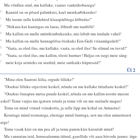
9
Ma võrdlen sind, mu kullake, vaarao vankrihobusega!
10
Kaunid on su põsed palmikuis, kael merekarbikeedes!
11
Me teeme sulle kuldehted klaaspärlitega hõbedas!"
12
"Niikaua kui kuningas on lauas, lõhnab mu nardiõli!
13
Mu kallim on mulle mürrikimbukeseks, mis lebab mu rindade vahel!
14
Mu kallim on mulle hennapõõsa õisikuks Een-Gedi viinamägedelt!"
15
"Vaata, sa oled ilus, mu kullake, vaata, sa oled ilus! Su silmad on tuvid!"
16
"Vaata, sa oled ilus, mu kallim, tõesti hurmav! Haljas on isegi meie säng:
17
meie koja seinteks on seedrid, meie sarikaiks küpressid!"
Ül 2
1
"Mina olen Saaroni liilia, orgude lilleke!"
2
"Otsekui lilleke orjavitste keskel, nõnda on mu kullake tütarlaste keskel!"
3
"Otsekui õunapuu metsa puude keskel, nõnda on mu kallim noorte meeste
keskel! Tema varjus ma igatsen istuda ja tema vili on mu suulaele magus!
4
Tema on mind viinud viinakotta, ja selle lipp mu kohal on Armastus!
5
Kosutage mind rosinatega, elustage mind õuntega, sest ma olen armastusest
haige!
6
Tema vasak käsi on mu pea all ja tema parem käsi kaisutab mind!
7
Ma vannutan teid, Jeruusalemma tütred, gasellide või aasa hirvede juures: ärge