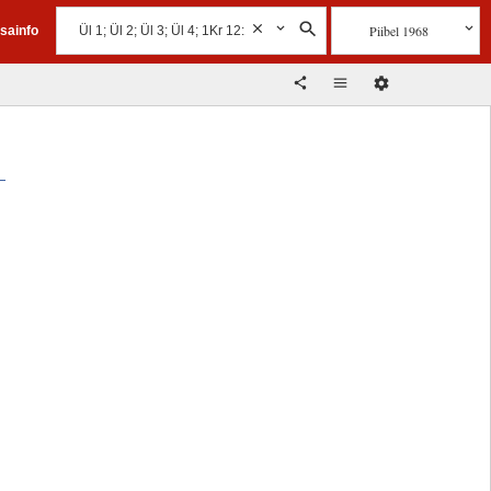
Piibel 1968
isainfo