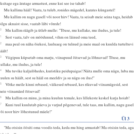
eksitage ega äratage armastust, enne kui see ise tahab!
8
Mu kallima hääl! Vaata, ta tuleb, ronides mägedel, karates küngastel!
9
Mu kallim on nagu gasell või noor hirv! Vaata, ta seisab meie seina taga, heidab
pilgu aknaist sisse, vaatab läbi võrede!
10
Mu kallim räägib ja ütleb mulle: "Tõuse, mu kullake, mu iludus, ja tule!
11
Sest vaata, talv on möödunud, vihm on läinud oma teed,
12
maa peal on näha õiekesi, lauluaeg on tulnud ja meie maal on kuulda turteltuvi
häält!
13
Viigipuu küpsetab oma marju, viinapuud õitsevad ja lõhnavad! Tõuse, mu
kullake, mu iludus, ja tule!
14
Mu tuvike kaljulõhedes, kuristiku peidupaigas! Näita mulle oma nägu, luba ma
kuulen su häält, sest su hääl on meeldiv ja su nägu on ilus!"
15
Võtke meile kinni rebased, väikesed rebased, kes rikuvad viinamägesid, sest
meie viinamäed õitsevad!
16
Mu kallim on minu, ja mina kuulun temale, kes lillekeste keskel karja hoiab!
17
Kuni tuul kuulutab päeva ja varjud põgenevad, tule taas, mu kallim, nagu gasel
või noor hirv lõhestunud mäele!"
Ül 3
1
"Ma otsisin öösiti oma voodis teda, keda mu hing armastab! Ma otsisin teda, aga