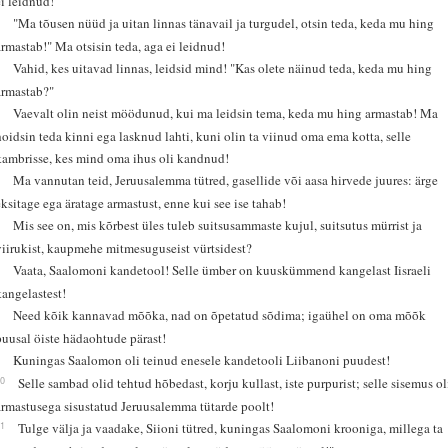
ei leidnud!
2
"Ma tõusen nüüd ja uitan linnas tänavail ja turgudel, otsin teda, keda mu hing
armastab!" Ma otsisin teda, aga ei leidnud!
3
Vahid, kes uitavad linnas, leidsid mind! "Kas olete näinud teda, keda mu hing
armastab?"
4
Vaevalt olin neist möödunud, kui ma leidsin tema, keda mu hing armastab! Ma
hoidsin teda kinni ega lasknud lahti, kuni olin ta viinud oma ema kotta, selle
kambrisse, kes mind oma ihus oli kandnud!
5
Ma vannutan teid, Jeruusalemma tütred, gasellide või aasa hirvede juures: ärge
eksitage ega äratage armastust, enne kui see ise tahab!
6
Mis see on, mis kõrbest üles tuleb suitsusammaste kujul, suitsutus mürrist ja
viirukist, kaupmehe mitmesuguseist vürtsidest?
7
Vaata, Saalomoni kandetool! Selle ümber on kuuskümmend kangelast Iisraeli
kangelastest!
8
Need kõik kannavad mõõka, nad on õpetatud sõdima; igaühel on oma mõõk
puusal öiste hädaohtude pärast!
9
Kuningas Saalomon oli teinud enesele kandetooli Liibanoni puudest!
10
Selle sambad olid tehtud hõbedast, korju kullast, iste purpurist; selle sisemus ol
armastusega sisustatud Jeruusalemma tütarde poolt!
11
Tulge välja ja vaadake, Siioni tütred, kuningas Saalomoni krooniga, millega ta