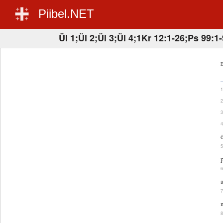
Piibel.NET
Ül 1;Ül 2;Ül 3;Ül 4;1Kr 12:1-26;Ps 99:1-
E