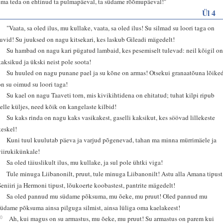
ema teda on ehtinud ta pulmapäeval, ta südame rõõmupäeval!"
Ül 4
1
"Vaata, sa oled ilus, mu kullake, vaata, sa oled ilus! Su silmad su loori taga on
tuvid! Su juuksed on nagu kitsekari, kes laskub Gileadi mägedelt!
2
Su hambad on nagu kari pügatud lambaid, kes pesemiselt tulevad: neil kõigil o
kaksikud ja ükski neist pole soota!
3
Su huuled on nagu punane pael ja su kõne on armas! Otsekui granaatõuna lõike
on su oimud su loori taga!
4
Su kael on nagu Taaveti torn, mis kivikihtidena on ehitatud; tuhat kilpi ripub
selle küljes, need kõik on kangelaste kilbid!
5
Su kaks rinda on nagu kaks vasikakest, gaselli kaksikut, kes söövad lillekeste
keskel!
6
Kuni tuul kuulutab päeva ja varjud põgenevad, tahan ma minna mürrimäele ja
viirukikünkale!
7
Sa oled täiuslikult ilus, mu kullake, ja sul pole ühtki viga!
8
Tule minuga Liibanonilt, pruut, tule minuga Liibanonilt! Astu alla Amana tipust
Seniiri ja Hermoni tipust, lõukoerte koobastest, pantrite mägedelt!
9
Sa oled pannud mu südame põksuma, mu õeke, mu pruut! Oled pannud mu
südame põksuma ainsa pilguga silmist, ainsa lüliga oma kaelakeest!
10
Ah, kui magus on su armastus, mu õeke, mu pruut! Su armastus on parem kui