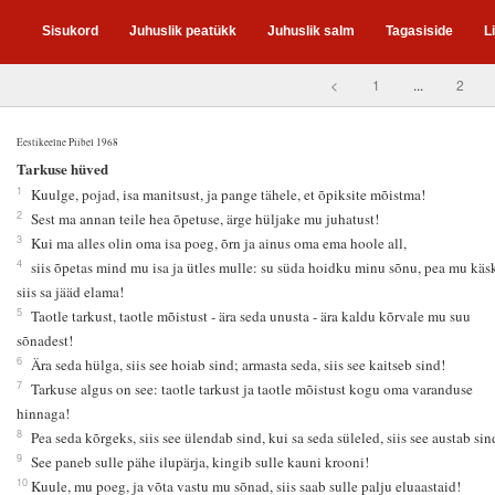
Sisukord
Juhuslik peatükk
Juhuslik salm
Tagasiside
L
<
1
...
2
Eestikeelne Piibel 1968
4
Tarkuse hüved
1
Kuulge, pojad, isa manitsust, ja pange tähele, et õpiksite mõistma!
2
Sest ma annan teile hea õpetuse, ärge hüljake mu juhatust!
3
Kui ma alles olin oma isa poeg, õrn ja ainus oma ema hoole all,
4
siis õpetas mind mu isa ja ütles mulle: su süda hoidku minu sõnu, pea mu käs
siis sa jääd elama!
5
Taotle tarkust, taotle mõistust - ära seda unusta - ära kaldu kõrvale mu suu
sõnadest!
6
Ära seda hülga, siis see hoiab sind; armasta seda, siis see kaitseb sind!
7
Tarkuse algus on see: taotle tarkust ja taotle mõistust kogu oma varanduse
hinnaga!
8
Pea seda kõrgeks, siis see ülendab sind, kui sa seda süleled, siis see austab sin
9
See paneb sulle pähe ilupärja, kingib sulle kauni krooni!
10
Kuule, mu poeg, ja võta vastu mu sõnad, siis saab sulle palju eluaastaid!