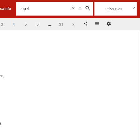
Piibel 1968
isainfo
3
4
5
6
...
31
>
ke,
d!