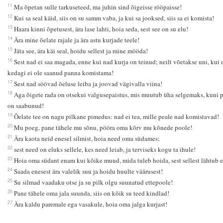
11
Ma õpetan sulle tarkuseteed, ma juhin sind õigeisse rööpaisse!
12
Kui sa seal käid, siis on su samm vaba, ja kui sa jooksed, siis sa ei komista!
13
Haara kinni õpetusest, ära lase lahti, hoia seda, sest see on su elu!
14
Ära mine õelate rajale ja ära astu kurjade teele!
15
Jäta see, ära käi seal, hoidu sellest ja mine mööda!
16
Sest nad ei saa magada, enne kui nad kurja on teinud; neilt võetakse uni, kui 
kedagi ei ole saanud panna komistama!
17
Sest nad söövad õeluse leiba ja joovad vägivalla viina!
18
Aga õigete rada on otsekui valgusepaistus, mis muutub üha selgemaks, kuni 
on saabunud!
19
Õelate tee on nagu pilkane pimedus: nad ei tea, mille peale nad komistavad!
20
Mu poeg, pane tähele mu sõnu, pööra oma kõrv mu kõnede poole!
21
Ära kaota neid enesel silmist, hoia need oma südames;
22
sest need on eluks sellele, kes need leiab, ja terviseks kogu ta ihule!
23
Hoia oma südant enam kui kõike muud, mida tuleb hoida, sest sellest lähtub e
24
Saada enesest ära valelik suu ja hoidu huulte väärusest!
25
Su silmad vaadaku otse ja su pilk olgu suunatud ettepoole!
26
Pane tähele oma jala suunda, siis on kõik su teed kindlad!
27
Ära kaldu paremale ega vasakule, hoia oma jalga kurjast!