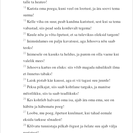
talle ta heateo!
18
Karista oma poega, kuni veel on lootust, ja ära soovi tema
surma!
19
Kelle viha on suur, peab kandma karistust, sest kui sa tema
vabastad, siis pead seda korduvalt tegema!
20
Kuule nõu ja võta õpetust, et sa tulevikus oleksid targem!
21
Inimsüdames on palju kavatsusi, aga Jehoova nõu saab
teoks!
22
Inimesele on kasuks ta heldus, ja parem on olla vaene kui
valelik mees!
23
Jehoova kartus on eluks: siis võib magada rahulikult ilma
et õnnetus tabaks!
24
Laisk pistab käe kaussi, aga ei vii tagasi suu juurde!
25
Peksa pilkajat, siis saab kohtlane targaks, ja manitse
mõistlikku, siis ta saab teadlikuks!
26
Kes kohtleb halvasti oma isa, ajab ära oma ema, see on
häbitu ja häbematu poeg!
27
Loobu, mu poeg, õpetust kuulmast, kui tahad eemale
eksida tarkuse sõnadest!
28
Kõlvatu tunnistaja pilkab õigust ja õelate suu ajab välja
nurjatust!