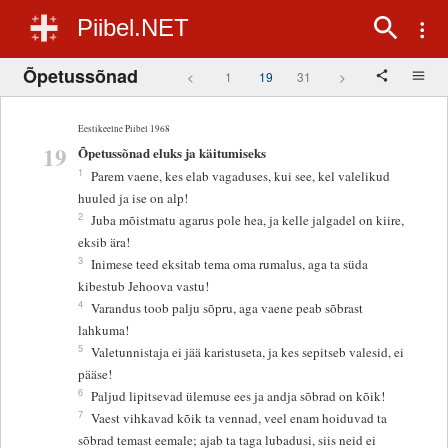
Piibel.NET
Õpetussõnad
<
1
19
31
>
Eestikeelne Piibel 1968
19
Õpetussõnad eluks ja käitumiseks
1
Parem vaene, kes elab vagaduses, kui see, kel valelikud
huuled ja ise on alp!
2
Juba mõistmatu agarus pole hea, ja kelle jalgadel on kiire,
eksib ära!
3
Inimese teed eksitab tema oma rumalus, aga ta süda
kibestub Jehoova vastu!
4
Varandus toob palju sõpru, aga vaene peab sõbrast
lahkuma!
5
Valetunnistaja ei jää karistuseta, ja kes sepitseb valesid, ei
pääse!
6
Paljud lipitsevad ülemuse ees ja andja sõbrad on kõik!
7
Vaest vihkavad kõik ta vennad, veel enam hoiduvad ta
sõbrad temast eemale; ajab ta taga lubadusi, siis neid ei