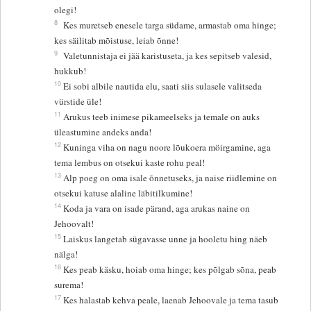
olegi!
8
Kes muretseb enesele targa südame, armastab oma hinge;
kes säilitab mõistuse, leiab õnne!
9
Valetunnistaja ei jää karistuseta, ja kes sepitseb valesid,
hukkub!
10
Ei sobi albile nautida elu, saati siis sulasele valitseda
vürstide üle!
11
Arukus teeb inimese pikameelseks ja temale on auks
üleastumine andeks anda!
12
Kuninga viha on nagu noore lõukoera möirgamine, aga
tema lembus on otsekui kaste rohu peal!
13
Alp poeg on oma isale õnnetuseks, ja naise riidlemine on
otsekui katuse alaline läbitilkumine!
14
Koda ja vara on isade pärand, aga arukas naine on
Jehoovalt!
15
Laiskus langetab sügavasse unne ja hooletu hing näeb
nälga!
16
Kes peab käsku, hoiab oma hinge; kes põlgab sõna, peab
surema!
17
Kes halastab kehva peale, laenab Jehoovale ja tema tasub