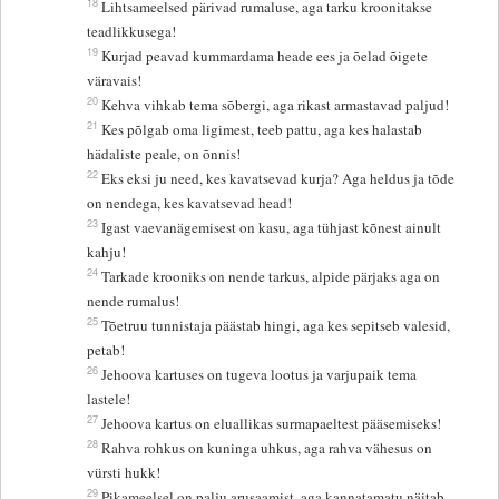
18
Lihtsameelsed pärivad rumaluse, aga tarku kroonitakse
teadlikkusega!
19
Kurjad peavad kummardama heade ees ja õelad õigete
väravais!
20
Kehva vihkab tema sõbergi, aga rikast armastavad paljud!
21
Kes põlgab oma ligimest, teeb pattu, aga kes halastab
hädaliste peale, on õnnis!
22
Eks eksi ju need, kes kavatsevad kurja? Aga heldus ja tõde
on nendega, kes kavatsevad head!
23
Igast vaevanägemisest on kasu, aga tühjast kõnest ainult
kahju!
24
Tarkade krooniks on nende tarkus, alpide pärjaks aga on
nende rumalus!
25
Tõetruu tunnistaja päästab hingi, aga kes sepitseb valesid,
petab!
26
Jehoova kartuses on tugeva lootus ja varjupaik tema
lastele!
27
Jehoova kartus on eluallikas surmapaeltest pääsemiseks!
28
Rahva rohkus on kuninga uhkus, aga rahva vähesus on
vürsti hukk!
29
Pikameelsel on palju arusaamist, aga kannatamatu näitab