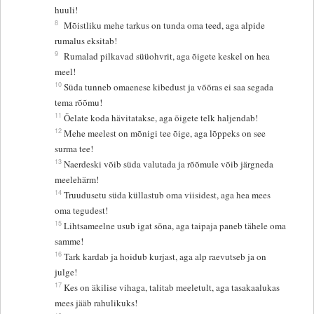
huuli!
8
Mõistliku mehe tarkus on tunda oma teed, aga alpide
rumalus eksitab!
9
Rumalad pilkavad süüohvrit, aga õigete keskel on hea
meel!
10
Süda tunneb omaenese kibedust ja võõras ei saa segada
tema rõõmu!
11
Õelate koda hävitatakse, aga õigete telk haljendab!
12
Mehe meelest on mõnigi tee õige, aga lõppeks on see
surma tee!
13
Naerdeski võib süda valutada ja rõõmule võib järgneda
meelehärm!
14
Truudusetu süda küllastub oma viisidest, aga hea mees
oma tegudest!
15
Lihtsameelne usub igat sõna, aga taipaja paneb tähele oma
samme!
16
Tark kardab ja hoidub kurjast, aga alp raevutseb ja on
julge!
17
Kes on äkilise vihaga, talitab meeletult, aga tasakaalukas
mees jääb rahulikuks!