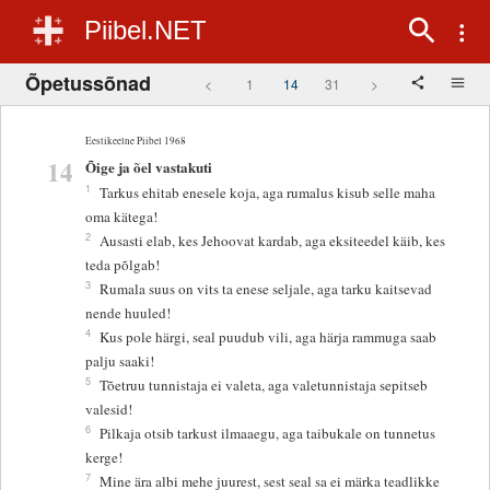
Piibel.NET
Õpetussõnad
<
1
14
31
>
Eestikeelne Piibel 1968
14
Õige ja õel vastakuti
1
Tarkus ehitab enesele koja, aga rumalus kisub selle maha
oma kätega!
2
Ausasti elab, kes Jehoovat kardab, aga eksiteedel käib, kes
teda põlgab!
3
Rumala suus on vits ta enese seljale, aga tarku kaitsevad
nende huuled!
4
Kus pole härgi, seal puudub vili, aga härja rammuga saab
palju saaki!
5
Tõetruu tunnistaja ei valeta, aga valetunnistaja sepitseb
valesid!
6
Pilkaja otsib tarkust ilmaaegu, aga taibukale on tunnetus
kerge!
7
Mine ära albi mehe juurest, sest seal sa ei märka teadlikke