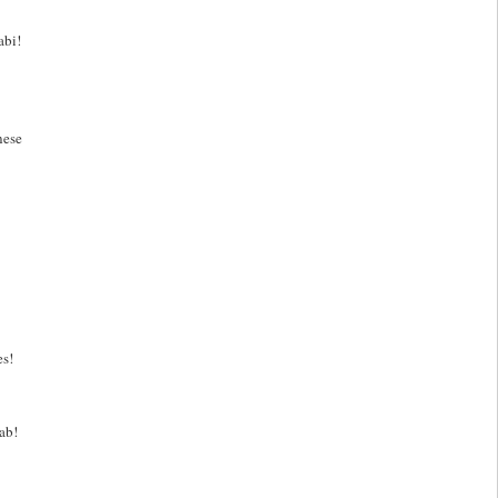
abi!
nese
es!
ab!