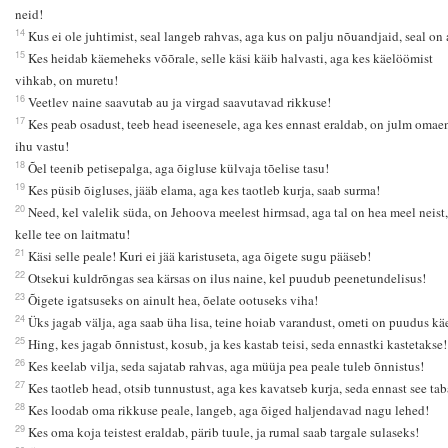
neid!
14
Kus ei ole juhtimist, seal langeb rahvas, aga kus on palju nõuandjaid, seal on 
15
Kes heidab käemeheks võõrale, selle käsi käib halvasti, aga kes käelöömist
vihkab, on muretu!
16
Veetlev naine saavutab au ja virgad saavutavad rikkuse!
17
Kes peab osadust, teeb head iseenesele, aga kes ennast eraldab, on julm omae
ihu vastu!
18
Õel teenib petisepalga, aga õigluse külvaja tõelise tasu!
19
Kes püsib õigluses, jääb elama, aga kes taotleb kurja, saab surma!
20
Need, kel valelik süda, on Jehoova meelest hirmsad, aga tal on hea meel neist,
kelle tee on laitmatu!
21
Käsi selle peale! Kuri ei jää karistuseta, aga õigete sugu pääseb!
22
Otsekui kuldrõngas sea kärsas on ilus naine, kel puudub peenetundelisus!
23
Õigete igatsuseks on ainult hea, õelate ootuseks viha!
24
Üks jagab välja, aga saab üha lisa, teine hoiab varandust, ometi on puudus kä
25
Hing, kes jagab õnnistust, kosub, ja kes kastab teisi, seda ennastki kastetakse!
26
Kes keelab vilja, seda sajatab rahvas, aga müüja pea peale tuleb õnnistus!
27
Kes taotleb head, otsib tunnustust, aga kes kavatseb kurja, seda ennast see tab
28
Kes loodab oma rikkuse peale, langeb, aga õiged haljendavad nagu lehed!
29
Kes oma koja teistest eraldab, pärib tuule, ja rumal saab targale sulaseks!