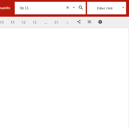
Piibel 1968
isainfo
10
11
12
13
...
31
>
!