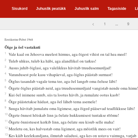
Sisukord
Juhuslik peatükk
Juhuslik salm
Tagasiside
L
<
1
...
9
Eestikeelne Piibel 1968
1
Õige ja õel vastakuti
1
Vale kaal on Jehoova meelest hirmus, aga õigest vihist on tal hea meel!
2
Tuleb uhkus, tuleb ka häbi, aga alandlikel on tarkus!
3
Ausus juhib õiglasi, aga valelikkus hävitab truudusemurdjad!
4
Varandusest pole kasu vihapäeval, aga õiglus päästab surmast!
5
Õiglus tasandab vagale tema tee, aga õel langeb oma õeluse läbi!
6
Õigete õiglus päästab neid, aga truudusemurdjaid vangistab nende oma himu
7
Kui õel inimene sureb, siis ta lootus hävib, ja rumalate ootus kaob!
8
Õige päästetakse hädast, aga õel läheb tema asemele!
9
Suuga hävitab jumalatu oma ligimese, aga õiged pääsevad teadlikkuse läbi!
10
Õigete õnnest hõiskab linn ja õelate hukkumisest tuntakse rõõmu!
11
Õigete õnnistusest kerkib linn, aga õelate suu kisub selle maha!
12
Meeletu on, kes halvustab oma ligimest, aga mõistlik mees on vait!
13
Kes käib keelekandjana, ilmutab saladusi, aga kes on ustava vaimuga, varjab