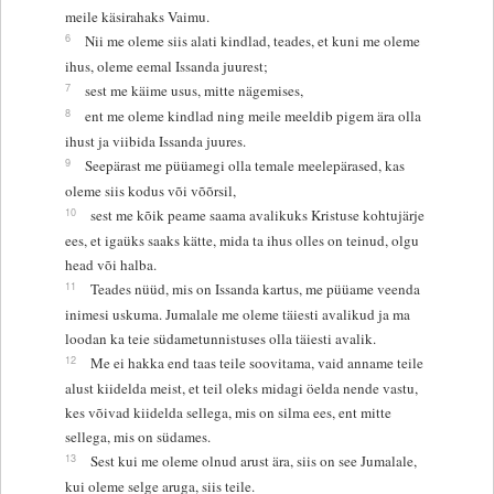
meile käsirahaks Vaimu.
6
Nii me oleme siis alati kindlad, teades, et kuni me oleme
ihus, oleme eemal Issanda juurest;
7
sest me käime usus, mitte nägemises,
8
ent me oleme kindlad ning meile meeldib pigem ära olla
ihust ja viibida Issanda juures.
9
Seepärast me püüamegi olla temale meelepärased, kas
oleme siis kodus või võõrsil,
10
sest me kõik peame saama avalikuks Kristuse kohtujärje
ees, et igaüks saaks kätte, mida ta ihus olles on teinud, olgu
head või halba.
11
Teades nüüd, mis on Issanda kartus, me püüame veenda
inimesi uskuma. Jumalale me oleme täiesti avalikud ja ma
loodan ka teie südametunnistuses olla täiesti avalik.
12
Me ei hakka end taas teile soovitama, vaid anname teile
alust kiidelda meist, et teil oleks midagi öelda nende vastu,
kes võivad kiidelda sellega, mis on silma ees, ent mitte
sellega, mis on südames.
13
Sest kui me oleme olnud arust ära, siis on see Jumalale,
kui oleme selge aruga, siis teile.