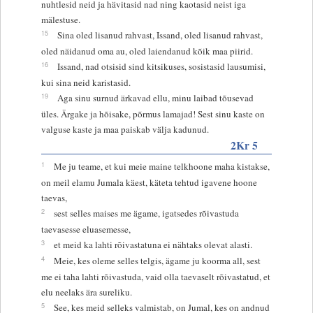
nuhtlesid neid ja hävitasid nad ning kaotasid neist iga
mälestuse.
15
Sina oled lisanud rahvast, Issand, oled lisanud rahvast,
oled näidanud oma au, oled laiendanud kõik maa piirid.
16
Issand, nad otsisid sind kitsikuses, sosistasid lausumisi,
kui sina neid karistasid.
19
Aga sinu surnud ärkavad ellu, minu laibad tõusevad
üles. Ärgake ja hõisake, põrmus lamajad! Sest sinu kaste on
valguse kaste ja maa paiskab välja kadunud.
2Kr 5
1
Me ju teame, et kui meie maine telkhoone maha kistakse,
on meil elamu Jumala käest, käteta tehtud igavene hoone
taevas,
2
sest selles maises me ägame, igatsedes rõivastuda
taevasesse eluasemesse,
3
et meid ka lahti rõivastatuna ei nähtaks olevat alasti.
4
Meie, kes oleme selles telgis, ägame ju koorma all, sest
me ei taha lahti rõivastuda, vaid olla taevaselt rõivastatud, et
elu neelaks ära sureliku.
5
See, kes meid selleks valmistab, on Jumal, kes on andnud