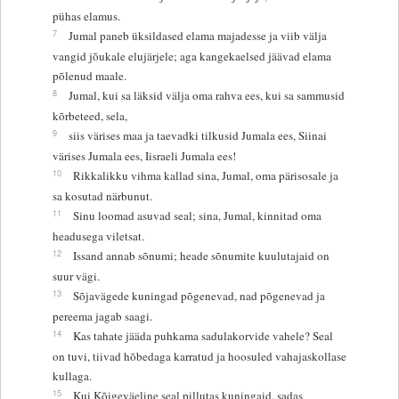
pühas elamus.
7
Jumal paneb üksildased elama majadesse ja viib välja
vangid jõukale elujärjele; aga kangekaelsed jäävad elama
põlenud maale.
8
Jumal, kui sa läksid välja oma rahva ees, kui sa sammusid
kõrbeteed, sela,
9
siis värises maa ja taevadki tilkusid Jumala ees, Siinai
värises Jumala ees, Iisraeli Jumala ees!
10
Rikkalikku vihma kallad sina, Jumal, oma pärisosale ja
sa kosutad närbunut.
11
Sinu loomad asuvad seal; sina, Jumal, kinnitad oma
headusega viletsat.
12
Issand annab sõnumi; heade sõnumite kuulutajaid on
suur vägi.
13
Sõjavägede kuningad põgenevad, nad põgenevad ja
pereema jagab saagi.
14
Kas tahate jääda puhkama sadulakorvide vahele? Seal
on tuvi, tiivad hõbedaga karratud ja hoosuled vahajaskollase
kullaga.
15
Kui Kõigeväeline seal pillutas kuningaid, sadas