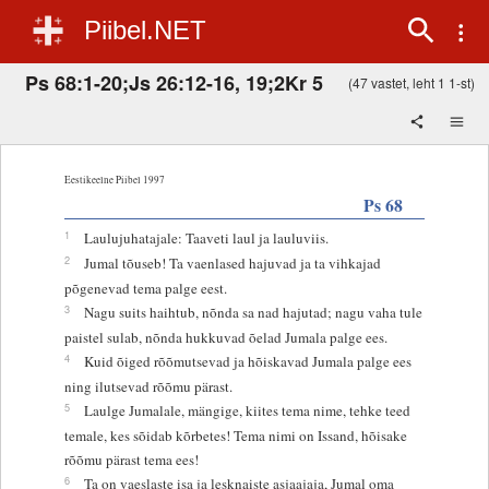
Piibel.NET
Ps 68:1-20;Js 26:12-16, 19;2Kr 5
(47 vastet, leht 1 1-st)
Eestikeelne Piibel 1997
Ps 68
1
Laulujuhatajale: Taaveti laul ja lauluviis.
2
Jumal tõuseb! Ta vaenlased hajuvad ja ta vihkajad
põgenevad tema palge eest.
3
Nagu suits haihtub, nõnda sa nad hajutad; nagu vaha tule
paistel sulab, nõnda hukkuvad õelad Jumala palge ees.
4
Kuid õiged rõõmutsevad ja hõiskavad Jumala palge ees
ning ilutsevad rõõmu pärast.
5
Laulge Jumalale, mängige, kiites tema nime, tehke teed
temale, kes sõidab kõrbetes! Tema nimi on Issand, hõisake
rõõmu pärast tema ees!
6
Ta on vaeslaste isa ja lesknaiste asjaajaja, Jumal oma