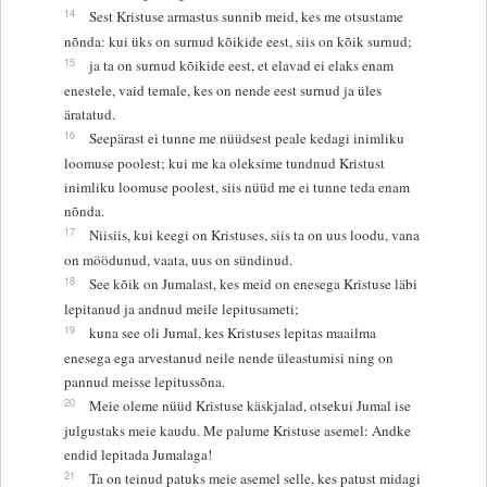
14
Sest Kristuse armastus sunnib meid, kes me otsustame
nõnda: kui üks on surnud kõikide eest, siis on kõik surnud;
15
ja ta on surnud kõikide eest, et elavad ei elaks enam
enestele, vaid temale, kes on nende eest surnud ja üles
äratatud.
16
Seepärast ei tunne me nüüdsest peale kedagi inimliku
loomuse poolest; kui me ka oleksime tundnud Kristust
inimliku loomuse poolest, siis nüüd me ei tunne teda enam
nõnda.
17
Niisiis, kui keegi on Kristuses, siis ta on uus loodu, vana
on möödunud, vaata, uus on sündinud.
18
See kõik on Jumalast, kes meid on enesega Kristuse läbi
lepitanud ja andnud meile lepitusameti;
19
kuna see oli Jumal, kes Kristuses lepitas maailma
enesega ega arvestanud neile nende üleastumisi ning on
pannud meisse lepitussõna.
20
Meie oleme nüüd Kristuse käskjalad, otsekui Jumal ise
julgustaks meie kaudu. Me palume Kristuse asemel: Andke
endid lepitada Jumalaga!
21
Ta on teinud patuks meie asemel selle, kes patust midagi