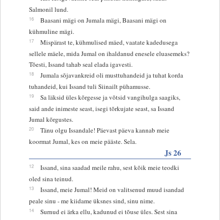
Salmonil lund.
16
Baasani mägi on Jumala mägi, Baasani mägi on
kühmuline mägi.
17
Mispärast te, kühmulised mäed, vaatate kadedusega
sellele mäele, mida Jumal on ihaldanud enesele eluasemeks?
Tõesti, Issand tahab seal elada igavesti.
18
Jumala sõjavankreid oli musttuhandeid ja tuhat korda
tuhandeid, kui Issand tuli Siinailt pühamusse.
19
Sa läksid üles kõrgesse ja võtsid vangihulga saagiks,
said ande inimeste seast, isegi tõrkujate seast, sa Issand
Jumal kõrgustes.
20
Tänu olgu Issandale! Päevast päeva kannab meie
koormat Jumal, kes on meie pääste. Sela.
Js 26
12
Issand, sina saadad meile rahu, sest kõik meie teodki
oled sina teinud.
13
Issand, meie Jumal! Meid on valitsenud muud isandad
peale sinu - me kiidame üksnes sind, sinu nime.
14
Surnud ei ärka ellu, kadunud ei tõuse üles. Sest sina