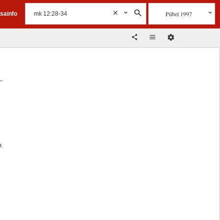
Piibel 1997
isainfo
t