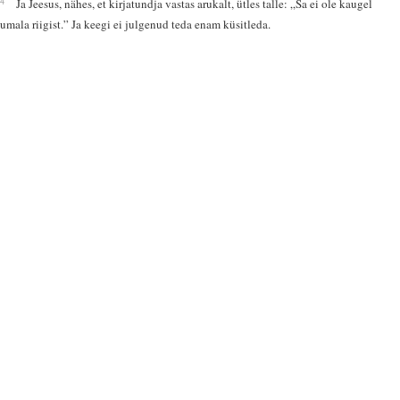
34
Ja Jeesus, nähes, et kirjatundja vastas arukalt, ütles talle: „Sa ei ole kaugel
Jumala riigist.” Ja keegi ei julgenud teda enam küsitleda.