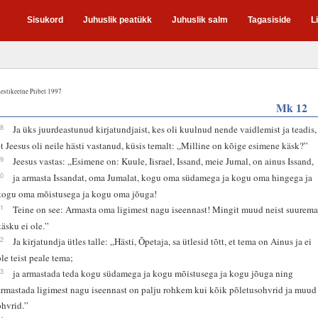
Sisukord
Juhuslik peatükk
Juhuslik salm
Tagasiside
L
estikeelne Piibel 1997
Mk 12
28
Ja üks juurdeastunud kirjatundjaist, kes oli kuulnud nende vaidlemist ja teadis,
et Jeesus oli neile hästi vastanud, küsis temalt: „Milline on kõige esimene käsk?”
29
Jeesus vastas: „Esimene on: Kuule, Iisrael, Issand, meie Jumal, on ainus Issand,
30
ja armasta Issandat, oma Jumalat, kogu oma südamega ja kogu oma hingega ja
kogu oma mõistusega ja kogu oma jõuga!
31
Teine on see: Armasta oma ligimest nagu iseennast! Mingit muud neist suurema
käsku ei ole.”
32
Ja kirjatundja ütles talle: „Hästi, Õpetaja, sa ütlesid tõtt, et tema on Ainus ja ei
ole teist peale tema;
33
ja armastada teda kogu südamega ja kogu mõistusega ja kogu jõuga ning
armastada ligimest nagu iseennast on palju rohkem kui kõik põletusohvrid ja muud
ohvrid.”