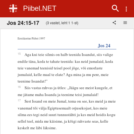
Piibel.NET
Jos 24:15-17
(3 vastet, leht 1 1-st)
Eestikeelne Piibel 1997
Jos 24
15
Aga kui teie silmis on halb teenida Issandat, siis valige
endile täna, keda te tahate teenida: kas neid jumalaid, keda
teie vanemad teenisid teisel pool jõge, või emorlaste
jumalaid, kelle maal te elate? Aga mina ja mu pere, meie
teenime Issandat!”
16
Siis vastas rahvas ja ütles: „Jäägu see meist kaugele, et
me jätame maha Issanda ja teenime teisi jumalaid!
17
Sest Issand on meie Jumal, tema on see, kes meid ja meie
vanemad tõi välja Egiptusemaalt orjusekojast, kes meie
silma ees tegi neid suuri tunnustähti ja kes meid hoidis kogu
sellel teel, mida me käisime, ja kõigi rahvaste seas, kelle
keskelt me läbi läksime.