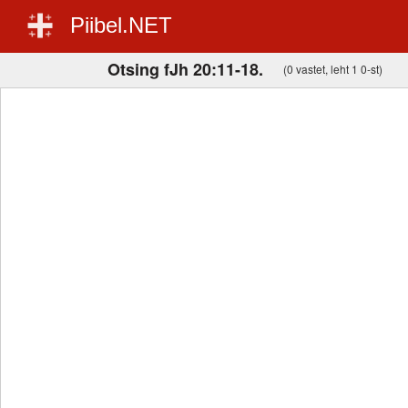
Piibel.NET
Otsing fJh 20:11-18.
(0 vastet, leht 1 0-st)