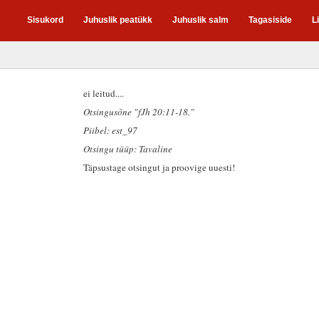
Sisukord
Juhuslik peatükk
Juhuslik salm
Tagasiside
L
ei leitud....
Otsingusõne "fJh 20:11-18."
Piibel: est_97
Otsingu tüüp: Tavaline
Täpsustage otsingut ja proovige uuesti!