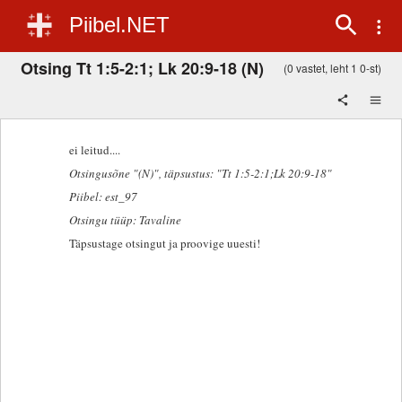
Piibel.NET
Otsing Tt 1:5-2:1; Lk 20:9-18 (N)
(0 vastet, leht 1 0-st)
ei leitud....
Otsingusõne "(N)"
, täpsustus: "Tt 1:5-2:1;Lk 20:9-18"
Piibel: est_97
Otsingu tüüp: Tavaline
Täpsustage otsingut ja proovige uuesti!