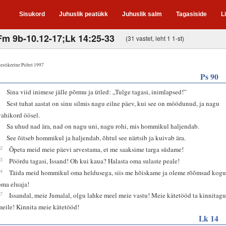
Sisukord
Juhuslik peatükk
Juhuslik salm
Tagasiside
L
;Fm 9b-10.12-17;Lk 14:25-33
(31 vastet, leht 1 1-st)
estikeelne Piibel 1997
Ps 90
3
Sina viid inimese jälle põrmu ja ütled: „Tulge tagasi, inimlapsed!”
4
Sest tuhat aastat on sinu silmis nagu eilne päev, kui see on möödunud, ja nagu
vahikord öösel.
5
Sa uhud nad ära, nad on nagu uni, nagu rohi, mis hommikul haljendab.
6
See õitseb hommikul ja haljendab, õhtul see närtsib ja kuivab ära.
12
Õpeta meid meie päevi arvestama, et me saaksime targa südame!
13
Pöördu tagasi, Issand! Oh kui kaua? Halasta oma sulaste peale!
14
Täida meid hommikul oma heldusega, siis me hõiskame ja oleme rõõmsad kog
oma eluaja!
17
Issandal, meie Jumalal, olgu lahke meel meie vastu! Meie kätetööd ta kinnitag
meile! Kinnita meie kätetööd!
Lk 14