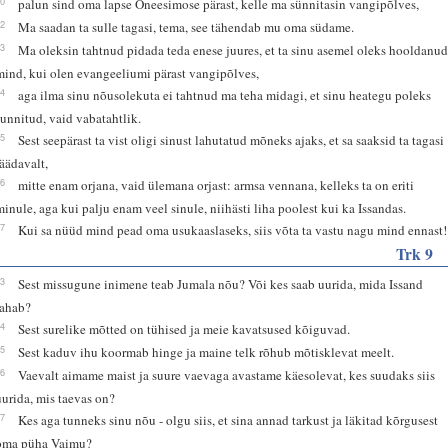
10
palun sind oma lapse Oneesimose pärast, kelle ma sünnitasin vangipõlves,
12
Ma saadan ta sulle tagasi, tema, see tähendab mu oma südame.
13
Ma oleksin tahtnud pidada teda enese juures, et ta sinu asemel oleks hooldanu
mind, kui olen evangeeliumi pärast vangipõlves,
14
aga ilma sinu nõusolekuta ei tahtnud ma teha midagi, et sinu heategu poleks
sunnitud, vaid vabatahtlik.
15
Sest seepärast ta vist oligi sinust lahutatud mõneks ajaks, et sa saaksid ta tagasi
jäädavalt,
16
mitte enam orjana, vaid ülemana orjast: armsa vennana, kelleks ta on eriti
minule, aga kui palju enam veel sinule, niihästi liha poolest kui ka Issandas.
17
Kui sa nüüd mind pead oma usukaaslaseks, siis võta ta vastu nagu mind ennast!
Trk 9
13
Sest missugune inimene teab Jumala nõu? Või kes saab uurida, mida Issand
tahab?
14
Sest surelike mõtted on tühised ja meie kavatsused kõiguvad.
15
Sest kaduv ihu koormab hinge ja maine telk rõhub mõtisklevat meelt.
16
Vaevalt aimame maist ja suure vaevaga avastame käesolevat, kes suudaks siis
uurida, mis taevas on?
17
Kes aga tunneks sinu nõu - olgu siis, et sina annad tarkust ja läkitad kõrgusest
oma püha Vaimu?