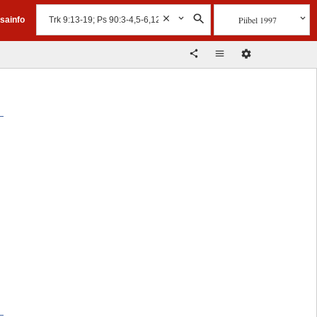
Piibel 1997
isainfo
u
u