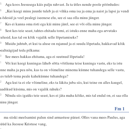
25
Aga koos Jeesusega käis palju rahvast. Ja ta ütles nende poole pöördudes:
26
„Kui keegi minu juurde tuleb ja ei vihka oma isa ja ema ja naist ja lapsi ja vend
ja õdesid ja veel pealegi iseenese elu, see ei saa olla minu jünger.
27
Kes ei kanna oma risti ega käi minu järel, see ei või olla minu jünger.
28
Sest kes teie seast, tahtes ehitada torni, ei istuks enne maha ega arvutaks
kulusid, kas tal on kõik vajalik selle lõpetamiseks?
29
Muidu juhtub, et kui ta aluse on rajanud ja ei suuda lõpetada, hakkavad kõik
pealtnägijad teda pilkama:
30
See mees hakkas ehitama, aga ei suutnud lõpetada!
31
Või kui keegi kuningas läheb sõtta võitlema teise kuninga vastu, eks ta istu
enne maha ja pea nõu, kas ta on võimeline minema kümne tuhandega selle vastu,
kes tuleb tema peale kahekümne tuhandega?
32
Aga kui ta ei ole võimeline, eks ta läkita juba siis, kui teine on alles kaugel,
saadikud küsima, mis on vajalik rahuks?
33
Nõnda siis igaüks teie seast, kes ei jäta maha kõike, mis tal endal on, ei saa olla
minu jünger.
Fm 1
9
ma siiski meelsamini palun sind armastuse pärast. Olles vana mees Paulus, aga
nüüd ka Jeesuse Kristuse vang,