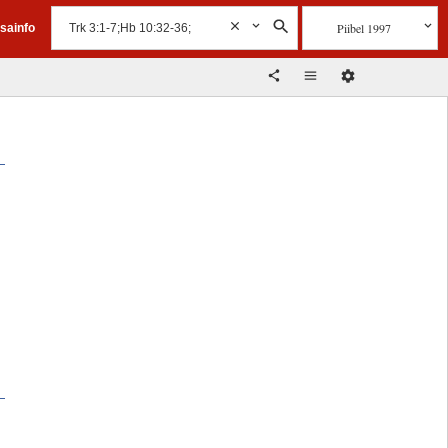
Piibel 1997
isainfo