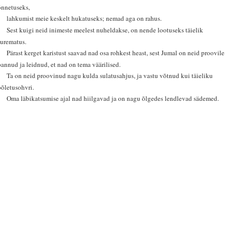
õnnetuseks,
3
lahkumist meie keskelt hukatuseks; nemad aga on rahus.
4
Sest kuigi neid inimeste meelest nuheldakse, on nende lootuseks täielik
surematus.
5
Pärast kerget karistust saavad nad osa rohkest heast, sest Jumal on neid proovile
pannud ja leidnud, et nad on tema väärilised.
6
Ta on neid proovinud nagu kulda sulatusahjus, ja vastu võtnud kui täieliku
põletusohvri.
7
Oma läbikatsumise ajal nad hiilgavad ja on nagu õlgedes lendlevad sädemed.