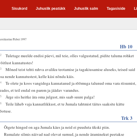
Sisukord
Juhuslik peatükk
Juhuslik salm
Tagasiside
L
estikeelne Piibel 1997
Hb 10
32
Tuletage meelde endisi päevi, mil teie, olles valgustatud, pidite taluma rohket
võitlust kannatustes!
33
Mõned teist tehti rahva avaliku teotamise ja tagakiusamise aluseks, teised said
osa nende kannatustest, kelle käsi nõnda käis.
34
Te olete ju koos vangidega kannatanud ja rõõmuga talunud oma vara riisumist,
teades, et teil endal on parem ja jäädav varandus.
35
Ärge siis heitke ära oma julgust, mis saab suure palga!
36
Teile läheb vaja kannatlikkust, et te Jumala tahtmist täites saaksite kätte
tõotuse.
Trk 3
1
Õigete hinged on aga Jumala käes ja neid ei puuduta ükski piin.
2
Rumalate silmis näivad nad olevat surnud, ja nende äraminekut peetakse