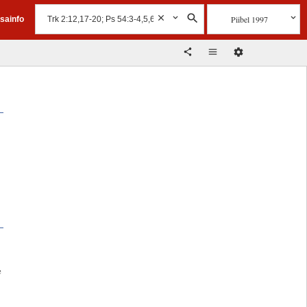
Piibel 1997
isainfo
e