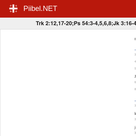
Piibel.NET
Trk 2:12,17-20;Ps 54:3-4,5,6,8;Jk 3:16-
E