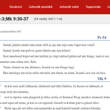
Sisukord
Juhuslik peatükk
Juhuslik salm
Tagasiside
L
4:3;Mk 9:30-37
(24 vastet, leht 1 1-st)
estikeelne Piibel 1997
Ps 54
3
Jumal, päästa mind oma nime abil ja aja mu asja oma vägevuse varal!
4
Jumal, kuule mu palvet, pane tähele mu suu kõnet!
5
Sest muulased kipuvad mu kallale ja vägivaldsed püüavad mu hinge; nad ei sea
Jumalat oma silma ette. Sela.
6
Vaata, Jumal on mu abimees, Issand on mu hinge tugi.
8
Hea meelega ma toon sulle ohvreid, ma tänan su nime, Issand, sest see on hea.
Mk 9
30
Ja kui nad sealt lahkusid, rändasid nad läbi Galilea. Ja Jeesus ei tahtnud, et
keegi teda ära tunneks,
31
sest ta õpetas oma jüngreid ja ütles neile, et Inimese Poeg antakse inimeste kätt
ja nad tapavad tema, ja kui ta on tapetud, tõuseb ta kolme päeva pärast üles.
32
Neile aga jäi see ütlus arusaamatuks ja nad kartsid temalt seletust küsida.