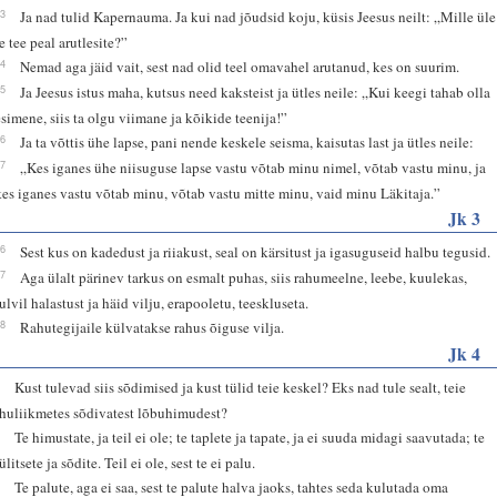
33
Ja nad tulid Kapernauma. Ja kui nad jõudsid koju, küsis Jeesus neilt: „Mille üle
te tee peal arutlesite?”
34
Nemad aga jäid vait, sest nad olid teel omavahel arutanud, kes on suurim.
35
Ja Jeesus istus maha, kutsus need kaksteist ja ütles neile: „Kui keegi tahab olla
esimene, siis ta olgu viimane ja kõikide teenija!”
36
Ja ta võttis ühe lapse, pani nende keskele seisma, kaisutas last ja ütles neile:
37
„Kes iganes ühe niisuguse lapse vastu võtab minu nimel, võtab vastu minu, ja
kes iganes vastu võtab minu, võtab vastu mitte minu, vaid minu Läkitaja.”
Jk 3
16
Sest kus on kadedust ja riiakust, seal on kärsitust ja igasuguseid halbu tegusid.
17
Aga ülalt pärinev tarkus on esmalt puhas, siis rahumeelne, leebe, kuulekas,
tulvil halastust ja häid vilju, erapooletu, teeskluseta.
18
Rahutegijaile külvatakse rahus õiguse vilja.
Jk 4
1
Kust tulevad siis sõdimised ja kust tülid teie keskel? Eks nad tule sealt, teie
ihuliikmetes sõdivatest lõbuhimudest?
2
Te himustate, ja teil ei ole; te taplete ja tapate, ja ei suuda midagi saavutada; te
ülitsete ja sõdite. Teil ei ole, sest te ei palu.
3
Te palute, aga ei saa, sest te palute halva jaoks, tahtes seda kulutada oma