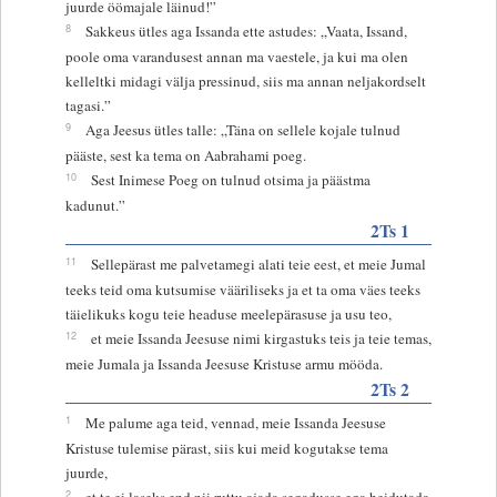
juurde öömajale läinud!”
8
Sakkeus ütles aga Issanda ette astudes: „Vaata, Issand,
poole oma varandusest annan ma vaestele, ja kui ma olen
kelleltki midagi välja pressinud, siis ma annan neljakordselt
tagasi.”
9
Aga Jeesus ütles talle: „Täna on sellele kojale tulnud
pääste, sest ka tema on Aabrahami poeg.
10
Sest Inimese Poeg on tulnud otsima ja päästma
kadunut.”
2Ts 1
11
Sellepärast me palvetamegi alati teie eest, et meie Jumal
teeks teid oma kutsumise vääriliseks ja et ta oma väes teeks
täielikuks kogu teie headuse meelepärasuse ja usu teo,
12
et meie Issanda Jeesuse nimi kirgastuks teis ja teie temas,
meie Jumala ja Issanda Jeesuse Kristuse armu mööda.
2Ts 2
1
Me palume aga teid, vennad, meie Issanda Jeesuse
Kristuse tulemise pärast, siis kui meid kogutakse tema
juurde,
2
et te ei laseks end nii ruttu ajada segadusse ega heidutada