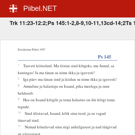
Piibel.NET
Trk 11:23-12:2;Ps 145:1-2,8-9,10-11,13cd-14;2Ts 
Eestikeelne Piibel 1997
Ps 145
1
Taaveti kiituslaul. Ma tõstan sind kõrgeks, mu Jumal, sa
kuningas! Ja ma tänan su nime ikka ja igavesti!
2
Iga päev ma tänan sind ja kiidan su nime ikka ja igavesti!
8
Armuline ja halastaja on Issand, pika meelega ja suur
helduselt.
9
Hea on Issand kõigile ja tema halastus on üle kõigi tema
tegude.
10
Sind ülistavad, Issand, kõik sinu teod, ja su vagad
tänavad sind.
11
Nemad kõnelevad sinu riigi auhiilgusest ja nad räägivad
su vägevusest,