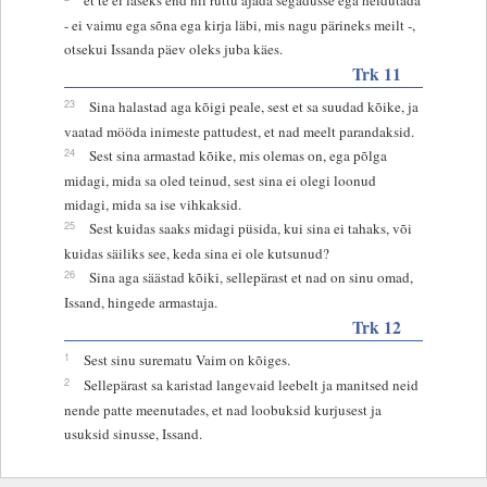
- ei vaimu ega sõna ega kirja läbi, mis nagu pärineks meilt -,
otsekui Issanda päev oleks juba käes.
Trk 11
23
Sina halastad aga kõigi peale, sest et sa suudad kõike, ja
vaatad mööda inimeste pattudest, et nad meelt parandaksid.
24
Sest sina armastad kõike, mis olemas on, ega põlga
midagi, mida sa oled teinud, sest sina ei olegi loonud
midagi, mida sa ise vihkaksid.
25
Sest kuidas saaks midagi püsida, kui sina ei tahaks, või
kuidas säiliks see, keda sina ei ole kutsunud?
26
Sina aga säästad kõiki, sellepärast et nad on sinu omad,
Issand, hingede armastaja.
Trk 12
1
Sest sinu surematu Vaim on kõiges.
2
Sellepärast sa karistad langevaid leebelt ja manitsed neid
nende patte meenutades, et nad loobuksid kurjusest ja
usuksid sinusse, Issand.