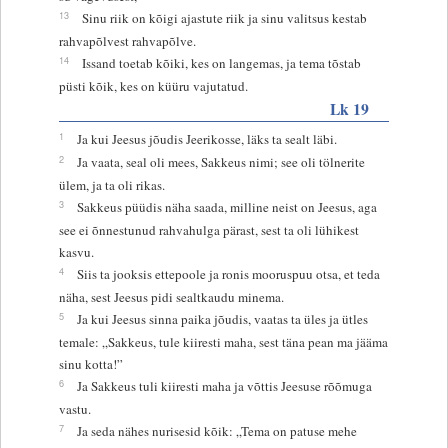
13
Sinu riik on kõigi ajastute riik ja sinu valitsus kestab
rahvapõlvest rahvapõlve.
14
Issand toetab kõiki, kes on langemas, ja tema tõstab
püsti kõik, kes on küüru vajutatud.
Lk 19
1
Ja kui Jeesus jõudis Jeerikosse, läks ta sealt läbi.
2
Ja vaata, seal oli mees, Sakkeus nimi; see oli tölnerite
ülem, ja ta oli rikas.
3
Sakkeus püüdis näha saada, milline neist on Jeesus, aga
see ei õnnestunud rahvahulga pärast, sest ta oli lühikest
kasvu.
4
Siis ta jooksis ettepoole ja ronis mooruspuu otsa, et teda
näha, sest Jeesus pidi sealtkaudu minema.
5
Ja kui Jeesus sinna paika jõudis, vaatas ta üles ja ütles
temale: „Sakkeus, tule kiiresti maha, sest täna pean ma jääma
sinu kotta!”
6
Ja Sakkeus tuli kiiresti maha ja võttis Jeesuse rõõmuga
vastu.
7
Ja seda nähes nurisesid kõik: „Tema on patuse mehe