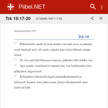
Piibel.NET
Trk 10:17-20
(4 vastet, leht 1 1-st)
Eestikeelne Piibel 1997
Trk 10
17
Pühitsetuile andis ta tasu nende vaevade eest, ta juhatas
neid imelisel teel, oli neile varjuks päeval ja tähtede säraks
öösel.
18
Ta viis nad läbi Punasest merest, juhtides läbi rohke vee.
19
Aga nende vaenlased ta uputas ära, vee kobrutades üles
põhjatust sügavusest.
20
Sellepärast rüüstasid õiged jumalakartmatuid ja
ülistasid, Issand, sinu püha nime, kiites üksmeelselt sinu
kaitsvat kätt.