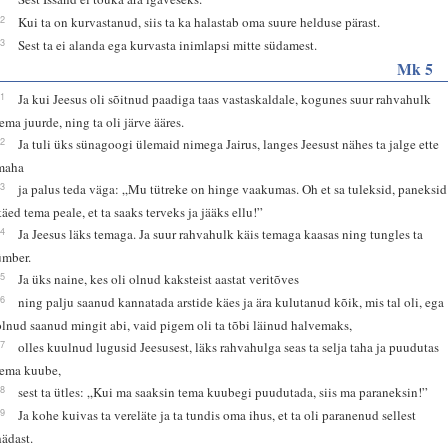
32
Kui ta on kurvastanud, siis ta ka halastab oma suure helduse pärast.
33
Sest ta ei alanda ega kurvasta inimlapsi mitte südamest.
Mk 5
21
Ja kui Jeesus oli sõitnud paadiga taas vastaskaldale, kogunes suur rahvahulk
tema juurde, ning ta oli järve ääres.
22
Ja tuli üks sünagoogi ülemaid nimega Jairus, langes Jeesust nähes ta jalge ette
maha
23
ja palus teda väga: „Mu tütreke on hinge vaakumas. Oh et sa tuleksid, paneksid
käed tema peale, et ta saaks terveks ja jääks ellu!”
24
Ja Jeesus läks temaga. Ja suur rahvahulk käis temaga kaasas ning tungles ta
ümber.
25
Ja üks naine, kes oli olnud kaksteist aastat veritõves
26
ning palju saanud kannatada arstide käes ja ära kulutanud kõik, mis tal oli, ega
olnud saanud mingit abi, vaid pigem oli ta tõbi läinud halvemaks,
27
olles kuulnud lugusid Jeesusest, läks rahvahulga seas ta selja taha ja puudutas
tema kuube,
28
sest ta ütles: „Kui ma saaksin tema kuubegi puudutada, siis ma paraneksin!”
29
Ja kohe kuivas ta vereläte ja ta tundis oma ihus, et ta oli paranenud sellest
hädast.