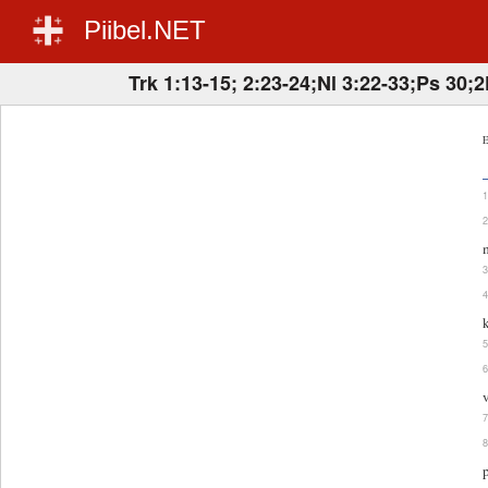
Piibel.NET
Trk 1:13-15; 2:23-24;Nl 3:22-33;Ps 30;
E