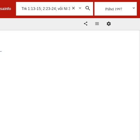
Piibel 1997
isainfo