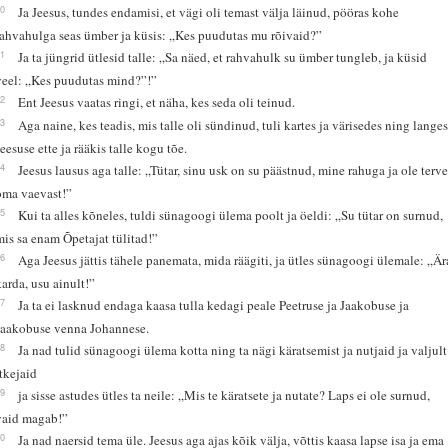
30
Ja Jeesus, tundes endamisi, et vägi oli temast välja läinud, pööras kohe
rahvahulga seas ümber ja küsis: „Kes puudutas mu rõivaid?”
31
Ja ta jüngrid ütlesid talle: „Sa näed, et rahvahulk su ümber tungleb, ja küsid
veel: „Kes puudutas mind?”!”
32
Ent Jeesus vaatas ringi, et näha, kes seda oli teinud.
33
Aga naine, kes teadis, mis talle oli sündinud, tuli kartes ja värisedes ning lange
Jeesuse ette ja rääkis talle kogu tõe.
34
Jeesus lausus aga talle: „Tütar, sinu usk on su päästnud, mine rahuga ja ole terv
oma vaevast!”
35
Kui ta alles kõneles, tuldi sünagoogi ülema poolt ja öeldi: „Su tütar on surnud,
mis sa enam Õpetajat tülitad!”
36
Aga Jeesus jättis tähele panemata, mida räägiti, ja ütles sünagoogi ülemale: „Är
karda, usu ainult!”
37
Ja ta ei lasknud endaga kaasa tulla kedagi peale Peetruse ja Jaakobuse ja
Jaakobuse venna Johannese.
38
Ja nad tulid sünagoogi ülema kotta ning ta nägi käratsemist ja nutjaid ja valjult
itkejaid
39
ja sisse astudes ütles ta neile: „Mis te käratsete ja nutate? Laps ei ole surnud,
vaid magab!”
40
Ja nad naersid tema üle. Jeesus aga ajas kõik välja, võttis kaasa lapse isa ja ema