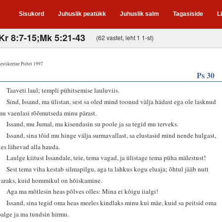
Sisukord
Juhuslik peatükk
Juhuslik salm
Tagasiside
L
2Kr 8:7-15;Mk 5:21-43
(62 vastet, leht 1 1-st)
estikeelne Piibel 1997
Ps 30
1
Taaveti laul; templi pühitsemise lauluviis.
2
Sind, Issand, ma ülistan, sest sa oled mind toonud välja hädast ega ole lasknud
mu vaenlasi rõõmutseda minu pärast.
3
Issand, mu Jumal, ma kisendasin su poole ja sa tegid mu terveks.
4
Issand, sina tõid mu hinge välja surmavallast, sa elustasid mind nende hulgast,
kes lähevad alla hauda.
5
Laulge kiitust Issandale, teie, tema vagad, ja ülistage tema püha mälestust!
6
Sest tema viha kestab silmapilgu, aga ta lahkus kogu eluaja; õhtul jääb nutt
varaks, kuid hommikul on hõiskamine.
7
Aga ma mõtlesin heas põlves olles: Mina ei kõigu iialgi!
8
Issand, sina tegid oma heas meeles kindlaks minu kui mäe, kuid sa peitsid oma
palge ja ma tundsin hirmu.