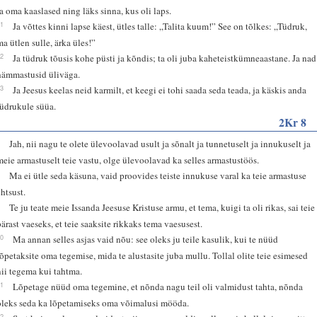
ja oma kaaslased ning läks sinna, kus oli laps.
41
Ja võttes kinni lapse käest, ütles talle: „Talita kuum!” See on tõlkes: „Tüdruk,
ma ütlen sulle, ärka üles!”
42
Ja tüdruk tõusis kohe püsti ja kõndis; ta oli juba kaheteistkümneaastane. Ja nad
hämmastusid üliväga.
43
Ja Jeesus keelas neid karmilt, et keegi ei tohi saada seda teada, ja käskis anda
tüdrukule süüa.
2Kr 8
7
Jah, nii nagu te olete ülevoolavad usult ja sõnalt ja tunnetuselt ja innukuselt ja
meie armastuselt teie vastu, olge ülevoolavad ka selles armastustöös.
8
Ma ei ütle seda käsuna, vaid proovides teiste innukuse varal ka teie armastuse
ehtsust.
9
Te ju teate meie Issanda Jeesuse Kristuse armu, et tema, kuigi ta oli rikas, sai teie
pärast vaeseks, et teie saaksite rikkaks tema vaesusest.
10
Ma annan selles asjas vaid nõu: see oleks ju teile kasulik, kui te nüüd
lõpetaksite oma tegemise, mida te alustasite juba mullu. Tollal olite teie esimesed
nii tegema kui tahtma.
11
Lõpetage nüüd oma tegemine, et nõnda nagu teil oli valmidust tahta, nõnda
oleks seda ka lõpetamiseks oma võimalusi mööda.
12