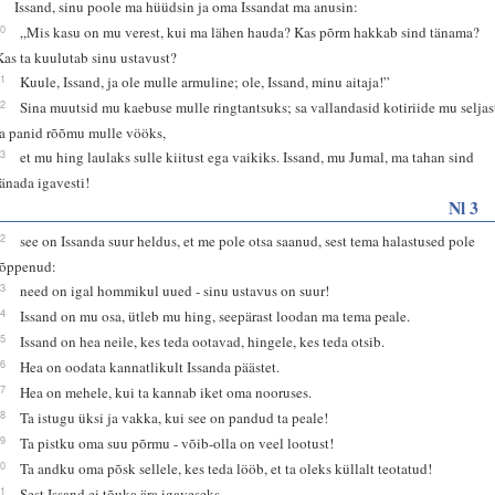
9
Issand, sinu poole ma hüüdsin ja oma Issandat ma anusin:
10
„Mis kasu on mu verest, kui ma lähen hauda? Kas põrm hakkab sind tänama?
Kas ta kuulutab sinu ustavust?
11
Kuule, Issand, ja ole mulle armuline; ole, Issand, minu aitaja!”
12
Sina muutsid mu kaebuse mulle ringtantsuks; sa vallandasid kotiriide mu seljas
ja panid rõõmu mulle vööks,
13
et mu hing laulaks sulle kiitust ega vaikiks. Issand, mu Jumal, ma tahan sind
tänada igavesti!
Nl 3
22
see on Issanda suur heldus, et me pole otsa saanud, sest tema halastused pole
lõppenud:
23
need on igal hommikul uued - sinu ustavus on suur!
24
Issand on mu osa, ütleb mu hing, seepärast loodan ma tema peale.
25
Issand on hea neile, kes teda ootavad, hingele, kes teda otsib.
26
Hea on oodata kannatlikult Issanda päästet.
27
Hea on mehele, kui ta kannab iket oma nooruses.
28
Ta istugu üksi ja vakka, kui see on pandud ta peale!
29
Ta pistku oma suu põrmu - võib-olla on veel lootust!
30
Ta andku oma põsk sellele, kes teda lööb, et ta oleks küllalt teotatud!
31
Sest Issand ei tõuka ära igaveseks.