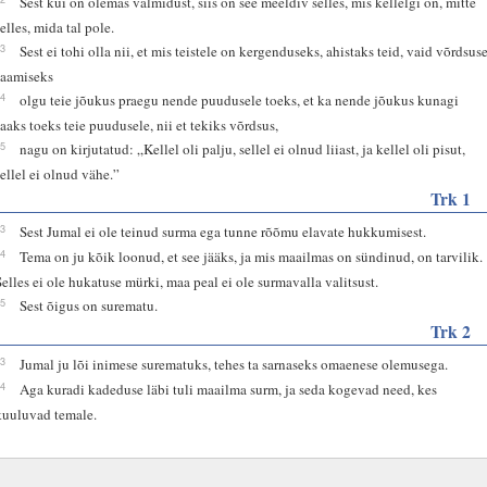
Sest kui on olemas valmidust, siis on see meeldiv selles, mis kellelgi on, mitte
selles, mida tal pole.
13
Sest ei tohi olla nii, et mis teistele on kergenduseks, ahistaks teid, vaid võrdsus
saamiseks
14
olgu teie jõukus praegu nende puudusele toeks, et ka nende jõukus kunagi
saaks toeks teie puudusele, nii et tekiks võrdsus,
15
nagu on kirjutatud: „Kellel oli palju, sellel ei olnud liiast, ja kellel oli pisut,
sellel ei olnud vähe.”
Trk 1
13
Sest Jumal ei ole teinud surma ega tunne rõõmu elavate hukkumisest.
14
Tema on ju kõik loonud, et see jääks, ja mis maailmas on sündinud, on tarvilik.
Selles ei ole hukatuse mürki, maa peal ei ole surmavalla valitsust.
15
Sest õigus on surematu.
Trk 2
23
Jumal ju lõi inimese surematuks, tehes ta sarnaseks omaenese olemusega.
24
Aga kuradi kadeduse läbi tuli maailma surm, ja seda kogevad need, kes
kuuluvad temale.