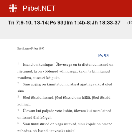
Piibel.NET
Tn 7:9-10, 13-14;Ps 93;Ilm 1:4b-8;Jh 18:33-37
(19
Eestikeelne Piibel 1997
Ps 93
1
Issand on kuningas! Ülevusega on ta riietunud. Issand on
riietunud, ta on vöötunud võimusega; ka on ta kinnitanud
maailma, et see ei kõiguks.
2
Sinu aujärg on kinnitatud muistsest ajast, igavikust oled
sina.
3
Jõed tõstsid, Issand, jõed tõstsid oma häält, jõed tõstsid
kohinat.
4
Ülevam kui paljude vete kohin, ülevam kui mere lained
on Issand ülal kõrgel.
5
Sinu tunnistused on väga ustavad, sinu kojale on omane
pühadus, oh Issand, igaveseks ajaks!