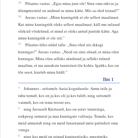
35
Pilaatus vastas: „Egas mina juut ole! Sinu oma rahvas ja
ülempreestrid on andnud su minu kätte. Mis sa oled teinud?”
36
Jeesus vastas: „Minu kuningriik ei ole sellest maailmast.
Kui minu kuningriik oleks sellest maailmast, küll mu sulased
oleksid võidelnud, et mind ei oleks antud juutide kätte. Aga
minu kuningriik ei ole siit.”
37
Pilaatus ütles nüüd talle: „Sina oled siis ikkagi
kuningas?” Jeesus vastas: „Need on sinu sõnad, et mina olen
kuningas. Mina olen selleks sündinud ja selleks tulnud
maailma, et ma annaksin tunnistust tõe kohta. Igaüks, kes on
tõe seest, kuuleb minu häält.”
Ilm 1
4
Johannes - seitsmele Aasia kogudusele: Armu teile ja
rahu temalt, kes on ja kes oli ja kes tuleb, ning seitsmelt
vaimult, kes on tema trooni ees,
5
ning Jeesuselt Kristuselt, kes on ustav tunnistaja,
esikpoeg surnuist ja maa kuningate valitseja. Temale, kes
meid armastab ning on meid lunastanud meie pattudest oma
verega
6
ning kes meid on teinud kuningriigiks, preestreiks