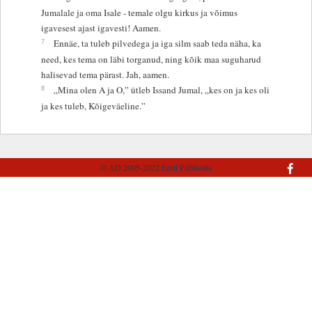
Jumalale ja oma Isale - temale olgu kirkus ja võimus
igavesest ajast igavesti! Aamen.
7
Ennäe, ta tuleb pilvedega ja iga silm saab teda näha, ka
need, kes tema on läbi torganud, ning kõik maa suguharud
halisevad tema pärast. Jah, aamen.
8
„Mina olen A ja O,” ütleb Issand Jumal, „kes on ja kes oli
ja kes tuleb, Kõigeväeline.”
© AD 2005-2022
Eesti Piibliselts