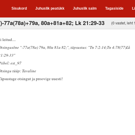
Sisukord
Juhuslik peatükk
Juhuslik salm
Tagasiside
L
7)-77a(78a)+79a, 80a+81a+82; Lk 21:29-33
(0 vastet, leht 
i leitud....
Otsingusõne "-77a(78a) 79a, 80a 81a 82;"
, täpsustus: "Tn 7:2-14;Tn 4:78(77)Lk
21:29-33"
Piibel: est_97
Otsingu tüüp: Tavaline
Täpsustage otsingut ja proovige uuesti!