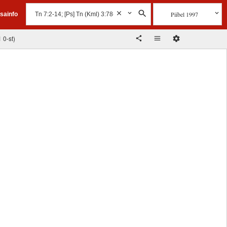
Piibel 1997
isainfo
1 0-st)