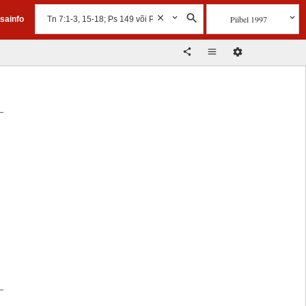
Piibel 1997
isainfo