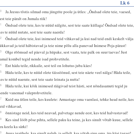
Lk 6
20
Ja Jeesus tõstis silmad oma jüngrite poole ja ütles: „Õndsad olete teie, vaesed,
sest teie päralt on Jumala riik!
21
Õndsad olete teie, kes te nüüd nälgite, sest teie saate küllaga! Õndsad olete teie
kes te nüüd nutate, sest teie saate naerda!
22
Õndsad olete teie, kui inimesed teid vihkavad ja kui nad teid endi keskelt välja
lükkavad ja teid häbistavad ja teie nime põlu alla panevad Inimese Poja pärast!
23
Olge rõõmsad sel päeval ja hüpake, sest vaata, teie palk on suur taevas! Just
samal kombel tegid nende isad prohvetitele.
24
Ent häda teile, rikkaile, sest teil on lohutus juba käes!
25
Häda teile, kes te nüüd olete täissöönud, sest teie näete veel nälga! Häda teile,
kes te nüüd naerate, sest teie saate leinata ja nutta!
26
Häda teile, kui kõik inimesed räägivad teist hästi, sest nõndasamuti tegid ju
nende vanemad valeprohvetitele.
27
Kuid ma ütlen teile, kes kuulete: Armastage oma vaenlasi, tehke head neile, kes
teid vihkavad,
28
õnnistage neid, kes teid neavad, palvetage nende eest, kes teid halvustavad!
29
Kes sind lööb põse pihta, sellele paku ka teine, ja kes sinult võtab kuue, sellele
ära keela ka särki!
30
Anna igaühele, kes sinult palub, ja sellelt, kes võtab sinu oma, ära küsi tagasi!