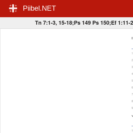
Piibel.NET
Tn 7:1-3, 15-18;Ps 149 Ps 150;Ef 1:11-
E