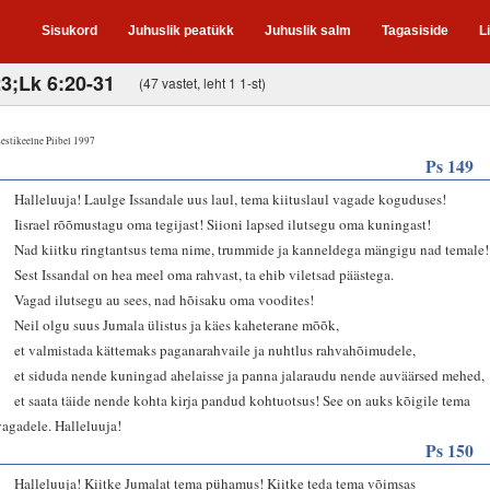
Sisukord
Juhuslik peatükk
Juhuslik salm
Tagasiside
L
23;Lk 6:20-31
(47 vastet, leht 1 1-st)
estikeelne Piibel 1997
Ps 149
1
Halleluuja! Laulge Issandale uus laul, tema kiituslaul vagade koguduses!
2
Iisrael rõõmustagu oma tegijast! Siioni lapsed ilutsegu oma kuningast!
3
Nad kiitku ringtantsus tema nime, trummide ja kanneldega mängigu nad temale!
4
Sest Issandal on hea meel oma rahvast, ta ehib viletsad päästega.
5
Vagad ilutsegu au sees, nad hõisaku oma voodites!
6
Neil olgu suus Jumala ülistus ja käes kaheterane mõõk,
7
et valmistada kättemaks paganarahvaile ja nuhtlus rahvahõimudele,
8
et siduda nende kuningad ahelaisse ja panna jalaraudu nende auväärsed mehed,
9
et saata täide nende kohta kirja pandud kohtuotsus! See on auks kõigile tema
vagadele. Halleluuja!
Ps 150
1
Halleluuja! Kiitke Jumalat tema pühamus! Kiitke teda tema võimsas