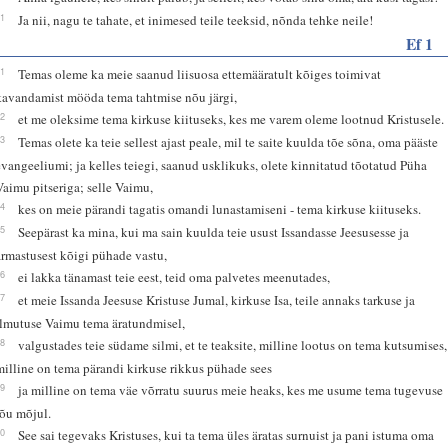
31
Ja nii, nagu te tahate, et inimesed teile teeksid, nõnda tehke neile!
Ef 1
11
Temas oleme ka meie saanud liisuosa ettemääratult kõiges toimivat
kavandamist mööda tema tahtmise nõu järgi,
12
et me oleksime tema kirkuse kiituseks, kes me varem oleme lootnud Kristusele.
13
Temas olete ka teie sellest ajast peale, mil te saite kuulda tõe sõna, oma pääste
evangeeliumi; ja kelles teiegi, saanud usklikuks, olete kinnitatud tõotatud Püha
Vaimu pitseriga; selle Vaimu,
14
kes on meie pärandi tagatis omandi lunastamiseni - tema kirkuse kiituseks.
15
Seepärast ka mina, kui ma sain kuulda teie usust Issandasse Jeesusesse ja
armastusest kõigi pühade vastu,
16
ei lakka tänamast teie eest, teid oma palvetes meenutades,
17
et meie Issanda Jeesuse Kristuse Jumal, kirkuse Isa, teile annaks tarkuse ja
ilmutuse Vaimu tema äratundmisel,
18
valgustades teie südame silmi, et te teaksite, milline lootus on tema kutsumises,
milline on tema pärandi kirkuse rikkus pühade sees
19
ja milline on tema väe võrratu suurus meie heaks, kes me usume tema tugevuse
jõu mõjul.
20
See sai tegevaks Kristuses, kui ta tema üles äratas surnuist ja pani istuma oma