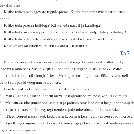
taevalaotuses!
2
Kiitke teda tema vägevate tegude pärast! Kiitke teda tema määratut suurust
mööda!
3
Kiitke teda pasuna helidega! Kiitke teda naabli ja kandlega!
4
Kiitke teda trummide ja ringtantsudega! Kiitke teda keelpillide ja viledega!
5
Kiitke teda helisevate simblitega! Kiitke teda kumisevate simblitega!
6
Kõik, kellel on eluõhku, kiitku Issandat! Halleluuja!
Tn 7
1
Paabeli kuninga Belsassari esimesel aastal nägi Taaniel voodis olles und ja
nägemusi oma peas. Siis ta kirjutas unenäo üles, tegi selle sisust kokkuvõtte.
2
Taaniel hakkas rääkima ja ütles: „Ma nägin oma nägemuses öösel, vaata, neli
taeva tuult panid voogama suure mere.
3
Ja neli suurt metsalist tõusid merest, üksteisest erinevad.
15
Mina, Taaniel, olin selle tõttu ärevil ja nägemused mu peas kohutasid mind.
16
Ma astusin ühe juurde seal seisjaist ja palusin temalt seletust kõigi nende asjad
kohta; ja ta vastas mulle ning tegi nende asjade tähenduse mulle teatavaks:
17
„Need suured metsalised, keda on neli, on neli kuningat, kes tõusevad maa peal
18
Aga Kõigekõrgema pühad saavad kuningriigi ja kuningriik jääb neile igavesek
- igavesest ajast igavesti.”