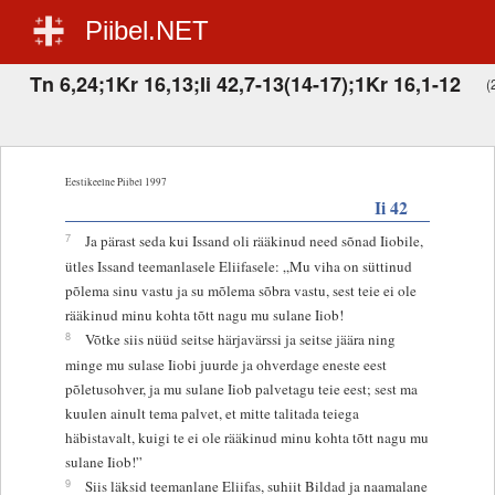
Piibel.NET
Tn 6,24;1Kr 16,13;Ii 42,7-13(14-17);1Kr 16,1-12
(
Eestikeelne Piibel 1997
Ii 42
7
Ja pärast seda kui Issand oli rääkinud need sõnad Iiobile,
ütles Issand teemanlasele Eliifasele: „Mu viha on süttinud
põlema sinu vastu ja su mõlema sõbra vastu, sest teie ei ole
rääkinud minu kohta tõtt nagu mu sulane Iiob!
8
Võtke siis nüüd seitse härjavärssi ja seitse jäära ning
minge mu sulase Iiobi juurde ja ohverdage eneste eest
põletusohver, ja mu sulane Iiob palvetagu teie eest; sest ma
kuulen ainult tema palvet, et mitte talitada teiega
häbistavalt, kuigi te ei ole rääkinud minu kohta tõtt nagu mu
sulane Iiob!”
9
Siis läksid teemanlane Eliifas, suhiit Bildad ja naamalane