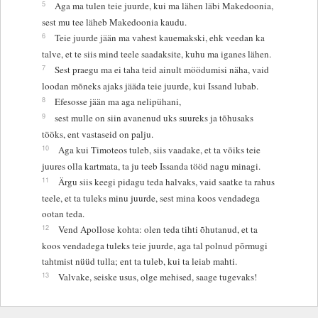
5
Aga ma tulen teie juurde, kui ma lähen läbi Makedoonia,
sest mu tee läheb Makedoonia kaudu.
6
Teie juurde jään ma vahest kauemakski, ehk veedan ka
talve, et te siis mind teele saadaksite, kuhu ma iganes lähen.
7
Sest praegu ma ei taha teid ainult möödumisi näha, vaid
loodan mõneks ajaks jääda teie juurde, kui Issand lubab.
8
Efesosse jään ma aga nelipühani,
9
sest mulle on siin avanenud uks suureks ja tõhusaks
tööks, ent vastaseid on palju.
10
Aga kui Timoteos tuleb, siis vaadake, et ta võiks teie
juures olla kartmata, ta ju teeb Issanda tööd nagu minagi.
11
Ärgu siis keegi pidagu teda halvaks, vaid saatke ta rahus
teele, et ta tuleks minu juurde, sest mina koos vendadega
ootan teda.
12
Vend Apollose kohta: olen teda tihti õhutanud, et ta
koos vendadega tuleks teie juurde, aga tal polnud põrmugi
tahtmist nüüd tulla; ent ta tuleb, kui ta leiab mahti.
13
Valvake, seiske usus, olge mehised, saage tugevaks!