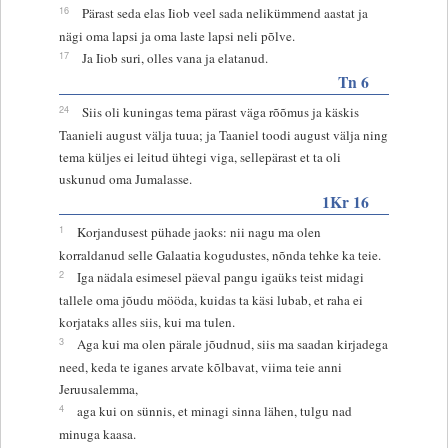
16
Pärast seda elas Iiob veel sada nelikümmend aastat ja
nägi oma lapsi ja oma laste lapsi neli põlve.
17
Ja Iiob suri, olles vana ja elatanud.
Tn 6
24
Siis oli kuningas tema pärast väga rõõmus ja käskis
Taanieli august välja tuua; ja Taaniel toodi august välja ning
tema küljes ei leitud ühtegi viga, sellepärast et ta oli
uskunud oma Jumalasse.
1Kr 16
1
Korjandusest pühade jaoks: nii nagu ma olen
korraldanud selle Galaatia kogudustes, nõnda tehke ka teie.
2
Iga nädala esimesel päeval pangu igaüks teist midagi
tallele oma jõudu mööda, kuidas ta käsi lubab, et raha ei
korjataks alles siis, kui ma tulen.
3
Aga kui ma olen pärale jõudnud, siis ma saadan kirjadega
need, keda te iganes arvate kõlbavat, viima teie anni
Jeruusalemma,
4
aga kui on sünnis, et minagi sinna lähen, tulgu nad
minuga kaasa.