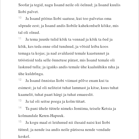
Soofar ja tegid, nagu Issand neile oli öelnud; ja Issand kuulis
Iiobi palvet.
10
Ja Issand pööras Iiobi saatuse, kui too palvetas oma
sõprade eest; ja Issand andis Iiobile kahekordselt kõike, mis
tal oli olnud.
11
Ja tema juurde tulid kõik ta vennad ja kõik ta õed ja
kõik, kes teda enne olid tundnud, ja võtsid leiba koos
temaga ta kojas; ja nad avaldasid temale kaastunnet ja
trööstisid teda selle õnnetuse pärast, mis Issand temale oli
lasknud tulla; ja igaüks andis temale ühe kaaluühiku raha ja
ühe kuldrõnga.
12
Ja Issand õnnistas Iiobi viimast põlve enam kui ta
esimest; ja tal oli neliteist tuhat lammast ja kitse, kuus tuhat
kaamelit, tuhat paari härgi ja tuhat emaeeslit.
13
Ja tal oli seitse poega ja kolm tütart.
14
Ta pani ühele tütrele nimeks Jemiima, teisele Ketsia ja
kolmandale Keren-Hapuuk.
15
Ja kogu maal ei leidunud nii ilusaid naisi kui Iiobi
tütred; ja nende isa andis neile pärisosa nende vendade
keskel.