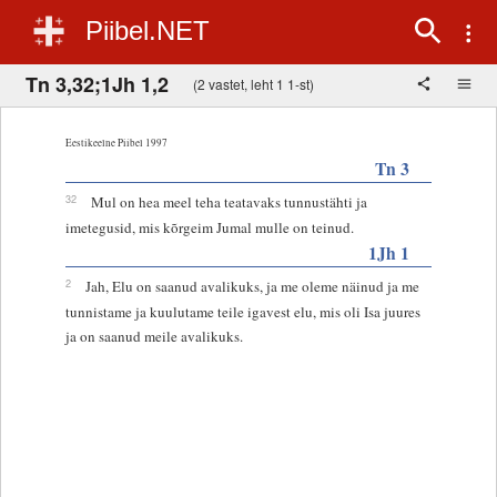
Piibel.NET
Tn 3,32;1Jh 1,2
(2 vastet, leht 1 1-st)
Eestikeelne Piibel 1997
Tn 3
32
Mul on hea meel teha teatavaks tunnustähti ja
imetegusid, mis kõrgeim Jumal mulle on teinud.
1Jh 1
2
Jah, Elu on saanud avalikuks, ja me oleme näinud ja me
tunnistame ja kuulutame teile igavest elu, mis oli Isa juures
ja on saanud meile avalikuks.