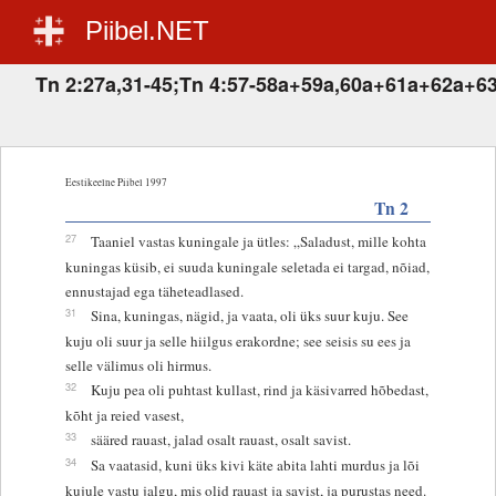
Piibel.NET
Tn 2:27a,31-45;Tn 4:57-58a+59a,60a+61a+62a+63
Eestikeelne Piibel 1997
Tn 2
27
Taaniel vastas kuningale ja ütles: „Saladust, mille kohta
kuningas küsib, ei suuda kuningale seletada ei targad, nõiad,
ennustajad ega täheteadlased.
31
Sina, kuningas, nägid, ja vaata, oli üks suur kuju. See
kuju oli suur ja selle hiilgus erakordne; see seisis su ees ja
selle välimus oli hirmus.
32
Kuju pea oli puhtast kullast, rind ja käsivarred hõbedast,
kõht ja reied vasest,
33
sääred rauast, jalad osalt rauast, osalt savist.
34
Sa vaatasid, kuni üks kivi käte abita lahti murdus ja lõi
kujule vastu jalgu, mis olid rauast ja savist, ja purustas need.