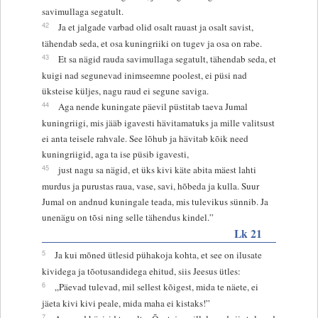
savimullaga segatult.
42
Ja et jalgade varbad olid osalt rauast ja osalt savist,
tähendab seda, et osa kuningriiki on tugev ja osa on rabe.
43
Et sa nägid rauda savimullaga segatult, tähendab seda, et
kuigi nad segunevad inimseemne poolest, ei püsi nad
üksteise küljes, nagu raud ei segune saviga.
44
Aga nende kuningate päevil püstitab taeva Jumal
kuningriigi, mis jääb igavesti hävitamatuks ja mille valitsust
ei anta teisele rahvale. See lõhub ja hävitab kõik need
kuningriigid, aga ta ise püsib igavesti,
45
just nagu sa nägid, et üks kivi käte abita mäest lahti
murdus ja purustas raua, vase, savi, hõbeda ja kulla. Suur
Jumal on andnud kuningale teada, mis tulevikus sünnib. Ja
unenägu on tõsi ning selle tähendus kindel.”
Lk 21
5
Ja kui mõned ütlesid pühakoja kohta, et see on ilusate
kividega ja tõotusandidega ehitud, siis Jeesus ütles:
6
„Päevad tulevad, mil sellest kõigest, mida te näete, ei
jäeta kivi kivi peale, mida maha ei kistaks!”
7