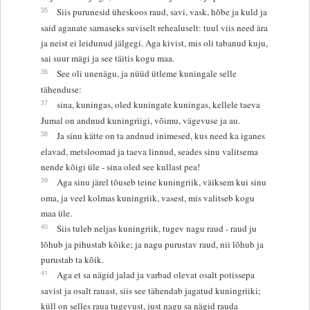
35
Siis purunesid üheskoos raud, savi, vask, hõbe ja kuld ja
said aganate sarnaseks suviselt rehealuselt: tuul viis need ära
ja neist ei leidunud jälgegi. Aga kivist, mis oli tabanud kuju,
sai suur mägi ja see täitis kogu maa.
36
See oli unenägu, ja nüüd ütleme kuningale selle
tähenduse:
37
sina, kuningas, oled kuningate kuningas, kellele taeva
Jumal on andnud kuningriigi, võimu, vägevuse ja au.
38
Ja sinu kätte on ta andnud inimesed, kus need ka iganes
elavad, metsloomad ja taeva linnud, seades sinu valitsema
nende kõigi üle - sina oled see kullast pea!
39
Aga sinu järel tõuseb teine kuningriik, väiksem kui sinu
oma, ja veel kolmas kuningriik, vasest, mis valitseb kogu
maa üle.
40
Siis tuleb neljas kuningriik, tugev nagu raud - raud ju
lõhub ja pihustab kõike; ja nagu purustav raud, nii lõhub ja
purustab ta kõik.
41
Aga et sa nägid jalad ja varbad olevat osalt potissepa
savist ja osalt rauast, siis see tähendab jagatud kuningriiki;
küll on selles raua tugevust, just nagu sa nägid rauda