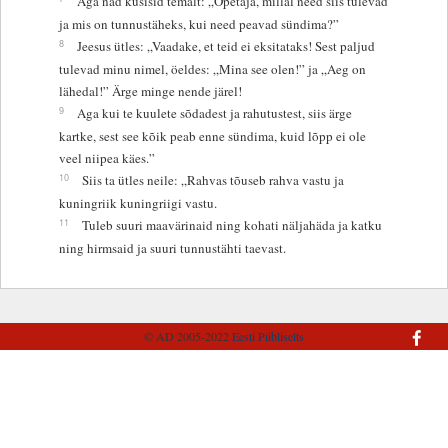
Aga nad küsisid temalt: „Õpetaja, millal need siis tulevad
ja mis on tunnustäheks, kui need peavad sündima?”
8
Jeesus ütles: „Vaadake, et teid ei eksitataks! Sest paljud
tulevad minu nimel, öeldes: „Mina see olen!” ja „Aeg on
lähedal!” Ärge minge nende järel!
9
Aga kui te kuulete sõdadest ja rahutustest, siis ärge
kartke, sest see kõik peab enne sündima, kuid lõpp ei ole
veel niipea käes.”
10
Siis ta ütles neile: „Rahvas tõuseb rahva vastu ja
kuningriik kuningriigi vastu.
11
Tuleb suuri maavärinaid ning kohati näljahäda ja katku
ning hirmsaid ja suuri tunnustähti taevast.
© AD 2005-2022
Eesti Piibliselts