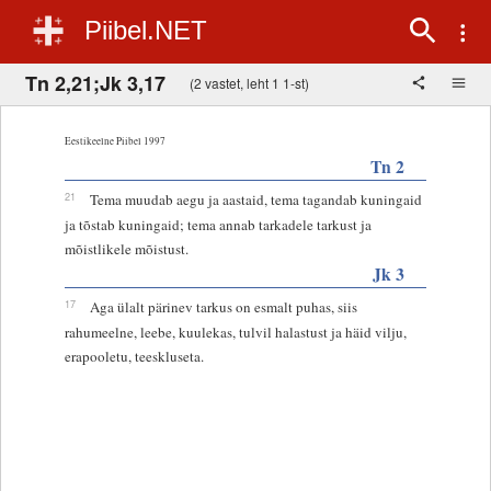
Piibel.NET
Tn 2,21;Jk 3,17
(2 vastet, leht 1 1-st)
Eestikeelne Piibel 1997
Tn 2
21
Tema muudab aegu ja aastaid, tema tagandab kuningaid
ja tõstab kuningaid; tema annab tarkadele tarkust ja
mõistlikele mõistust.
Jk 3
17
Aga ülalt pärinev tarkus on esmalt puhas, siis
rahumeelne, leebe, kuulekas, tulvil halastust ja häid vilju,
erapooletu, teeskluseta.