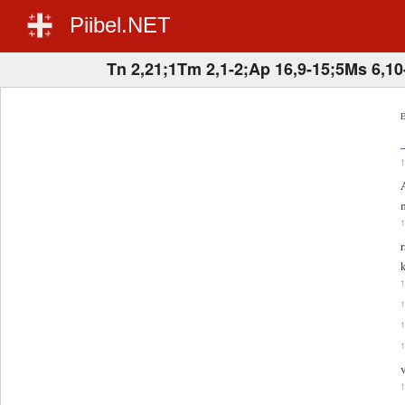
Piibel.NET
Tn 2,21;1Tm 2,1-2;Ap 16,9-15;5Ms 6,10
E