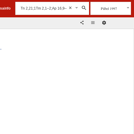
Piibel 1997
isainfo