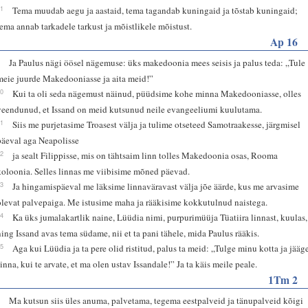
21
Tema muudab aegu ja aastaid, tema tagandab kuningaid ja tõstab kuningaid;
tema annab tarkadele tarkust ja mõistlikele mõistust.
Ap 16
9
Ja Paulus nägi öösel nägemuse: üks makedoonia mees seisis ja palus teda: „Tule
meie juurde Makedooniasse ja aita meid!”
10
Kui ta oli seda nägemust näinud, püüdsime kohe minna Makedooniasse, olles
veendunud, et Issand on meid kutsunud neile evangeeliumi kuulutama.
11
Siis me purjetasime Troasest välja ja tulime otseteed Samotraakesse, järgmisel
päeval aga Neapolisse
12
ja sealt Filippisse, mis on tähtsaim linn tolles Makedoonia osas, Rooma
koloonia. Selles linnas me viibisime mõned päevad.
13
Ja hingamispäeval me läksime linnaväravast välja jõe äärde, kus me arvasime
olevat palvepaiga. Me istusime maha ja rääkisime kokkutulnud naistega.
14
Ka üks jumalakartlik naine, Lüüdia nimi, purpurimüüja Tüatiira linnast, kuulas,
ning Issand avas tema südame, nii et ta pani tähele, mida Paulus rääkis.
15
Aga kui Lüüdia ja ta pere olid ristitud, palus ta meid: „Tulge minu kotta ja jääg
sinna, kui te arvate, et ma olen ustav Issandale!” Ja ta käis meile peale.
1Tm 2
1
Ma kutsun siis üles anuma, palvetama, tegema eestpalveid ja tänupalveid kõigi