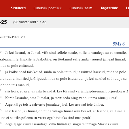
Sisukord
Juhuslik peatükk
Juhuslik salm
Tagasiside
L
-25
(26 vastet, leht 1 1-st)
estikeelne Piibel 1997
5Ms 6
10
Ja kui Issand, su Jumal, viib sind sellele maale, mille ta vandega su vanemaile,
Aabrahamile, Iisakile ja Jaakobile, on tõotanud sulle anda - suured ja head linnad,
mida sa pole ehitanud,
11
ja kõike head täis kojad, mida sa pole täitnud, ja raiutud kaevud, mida sa pole
raiunud, viinamäed ja õlipuud, mida sa pole istutanud - ja kui sa oled söönud ja su
kõht on täis saanud,
12
siis hoia, et sa ei unusta Issandat, kes tõi sind välja Egiptusemaalt orjusekojast!
13
Karda Issandat, oma Jumalat, ja teeni teda ning vannu tema nime juures!
14
Ärge käige teiste rahvaste jumalate järel, kes asuvad teie ümber,
15
sest Issand, su Jumal, on püha vihaga Jumal sinu keskel, et Issanda, su Jumala
viha ei süttiks põlema su vastu ega hävitaks sind maa pealt!
16
Ärge ajage kiusu Issandaga, oma Jumalaga, nagu te temaga Massas kiusu