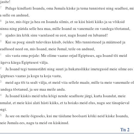
jasite!
17
Pidage kindlasti Issanda, oma Jumala käske ja tema tunnistusi ning seadlusi, mi
ta sulle on andnud,
18
ja tee, mis õige ja hea on Issanda silmis, et su käsi hästi käiks ja sa võiksid
minna ning pärida selle hea maa, mille Issand su vanemaile on vandega tõotanud,
19
ajades ära kõik sinu vaenlased su eest, nagu Issand on lubanud!
20
Kui su poeg sinult tulevikus küsib, öeldes: Mis tunnistused ja määrused ja
seadlused need on, mis Issand, meie Jumal, teile on andnud,
21
siis vasta oma pojale: Me olime vaarao orjad Egiptuses, aga Issand tõi meid
vägeva käega Egiptusest välja.
22
Ja Issand tegi tunnustähti ning suuri ja hukatuslikke imetegusid meie silme ees
Egiptuses vaarao ja kogu ta koja vastu,
23
meid aga tõi ta sealt välja, et meid viia sellele maale, mille ta meie vanemaile ol
vandega tõotanud, ja see maa meile anda.
24
Ja Issand käskis meid teha kõigi nende seadluste järgi, karta Issandat, meie
Jumalat, et meie käsi alati hästi käiks, et ta hoiaks meid elus, nagu see tänapäeval
ongi.
25
Ja see on meile õiguseks, kui me täidame hoolsasti kõiki neid käske Issanda,
meie Jumala ees, nagu ta meid on käskinud.
Tn 2