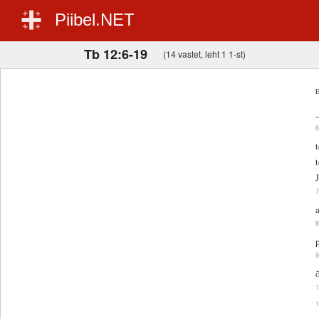
Piibel.NET
Tb 12:6-19
(14 vastet, leht 1 1-st)
E