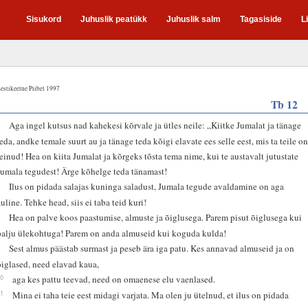
Sisukord
Juhuslik peatükk
Juhuslik salm
Tagasiside
L
estikeelne Piibel 1997
Tb 12
6
Aga ingel kutsus nad kahekesi kõrvale ja ütles neile: „Kiitke Jumalat ja tänage
teda, andke temale suurt au ja tänage teda kõigi elavate ees selle eest, mis ta teile o
teinud! Hea on kiita Jumalat ja kõrgeks tõsta tema nime, kui te austavalt jutustate
Jumala tegudest! Ärge kõhelge teda tänamast!
7
Ilus on pidada salajas kuninga saladust, Jumala tegude avaldamine on aga
auline. Tehke head, siis ei taba teid kuri!
8
Hea on palve koos paastumise, almuste ja õiglusega. Parem pisut õiglusega kui
palju ülekohtuga! Parem on anda almuseid kui koguda kulda!
9
Sest almus päästab surmast ja peseb ära iga patu. Kes annavad almuseid ja on
õiglased, need elavad kaua,
10
aga kes pattu teevad, need on omaenese elu vaenlased.
11
Mina ei taha teie eest midagi varjata. Ma olen ju ütelnud, et ilus on pidada