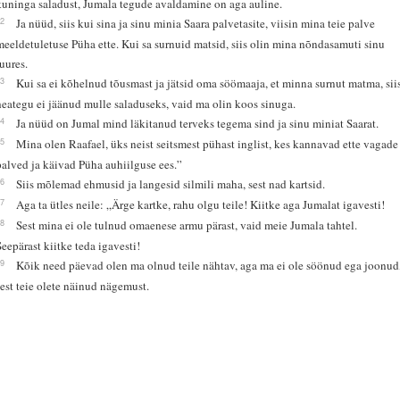
kuninga saladust, Jumala tegude avaldamine on aga auline.
12
Ja nüüd, siis kui sina ja sinu minia Saara palvetasite, viisin mina teie palve
meeldetuletuse Püha ette. Kui sa surnuid matsid, siis olin mina nõndasamuti sinu
juures.
13
Kui sa ei kõhelnud tõusmast ja jätsid oma söömaaja, et minna surnut matma, sii
heategu ei jäänud mulle saladuseks, vaid ma olin koos sinuga.
14
Ja nüüd on Jumal mind läkitanud terveks tegema sind ja sinu miniat Saarat.
15
Mina olen Raafael, üks neist seitsmest pühast inglist, kes kannavad ette vagade
palved ja käivad Püha auhiilguse ees.”
16
Siis mõlemad ehmusid ja langesid silmili maha, sest nad kartsid.
17
Aga ta ütles neile: „Ärge kartke, rahu olgu teile! Kiitke aga Jumalat igavesti!
18
Sest mina ei ole tulnud omaenese armu pärast, vaid meie Jumala tahtel.
Seepärast kiitke teda igavesti!
19
Kõik need päevad olen ma olnud teile nähtav, aga ma ei ole söönud ega joonud
sest teie olete näinud nägemust.